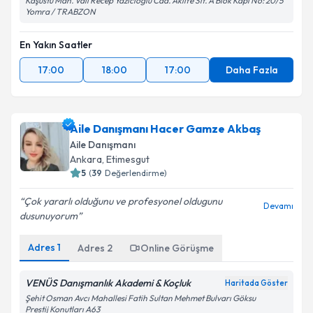
Kaşüstü Mah. Vali Recep Yazıcıoğlu Cad. Aklife Sit. A Blok Kapı No: 20/5
Yomra / TRABZON
En Yakın Saatler
17:00
18:00
17:00
Daha Fazla
Aile Danışmanı Hacer Gamze Akbaş
Aile Danışmanı
Ankara
,
Etimesgut
5
(
39
Değerlendirme)
Çok yararlı olduğunu ve profesyonel oldugunu
Devamı
dusunuyorum
Adres
1
Adres
2
Online Görüşme
VENÜS Danışmanlık Akademi & Koçluk
Haritada Göster
Şehit Osman Avcı Mahallesi Fatih Sultan Mehmet Bulvarı Göksu
Prestij Konutları A63