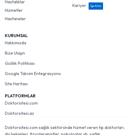
Hastalıklar
Kariyer
İşe Alım
Hizmetler
Hastaneler
KURUMSAL
Hakkımızda
Bize Ulaşın
Gizlilik Politikası
Google Takvim Entegrasyonu
Site Haritası
PLATFORMLAR
Doktorsitesi.com
Doktorsitesi.az
Doktorsitesi.com sağlık sektöründe hizmet veren tıp doktorları,
diş hekimleri, fizyoterapistler, psikologlar vb. sağlık