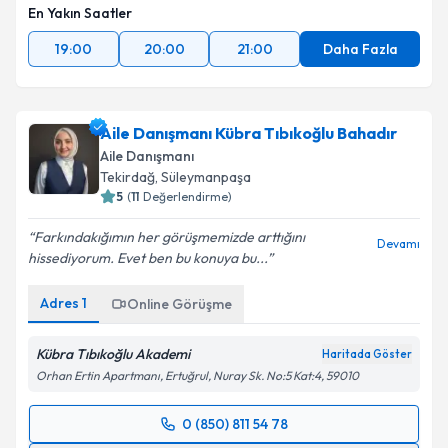
En Yakın Saatler
19:00
20:00
21:00
Daha Fazla
Aile Danışmanı Kübra Tıbıkoğlu Bahadır
Aile Danışmanı
Tekirdağ
,
Süleymanpaşa
5
(
11
Değerlendirme)
Farkındakığımın her görüşmemizde arttığını
Devamı
hissediyorum. Evet ben bu konuya bu...
Adres
1
Online Görüşme
Kübra Tıbıkoğlu Akademi
Haritada Göster
Orhan Ertin Apartmanı, Ertuğrul, Nuray Sk. No:5 Kat:4, 59010
0 (850) 811 54 78
Randevu Takvimi Talebi