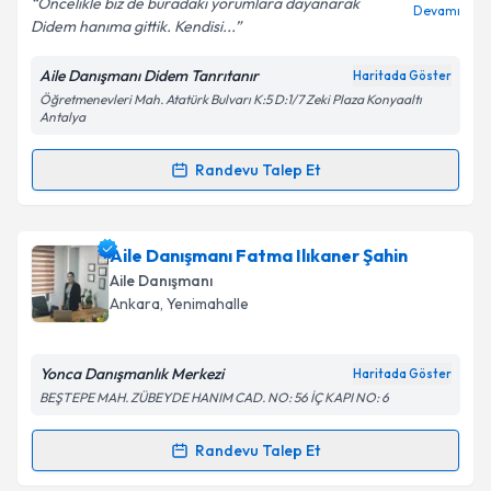
Öncelikle biz de buradaki yorumlara dayanarak
Devamı
Didem hanıma gittik. Kendisi...
Aile Danışmanı Didem Tanrıtanır
Haritada Göster
Öğretmenevleri Mah. Atatürk Bulvarı K:5 D:1/7 Zeki Plaza Konyaaltı
Kişisel verilerimin işlenmesine ilişkin
Aydınlatma
Antalya
Metni
'ni okudum ve kişisel verilerimin belirtilen
kapsamda işlenmesini kabul ediyorum.
Randevu Talep Et
Randevu Takvimi Talebi
Takvim Talebini Gönder
Uzm. Psk. Dan. Didem Tanrıtanır
için randevu
Aile Danışmanı Fatma Ilıkaner Şahin
takvimi talebi oluşturun. Size bu uzmandan randevu
Aile Danışmanı
almanız için bir takvim hazırlandığında e-posta ile
Ankara
,
Yenimahalle
bilgilendireceğiz.
E-posta Adresiniz
Yonca Danışmanlık Merkezi
Haritada Göster
BEŞTEPE MAH. ZÜBEYDE HANIM CAD. NO: 56 İÇ KAPI NO: 6
Randevu Talep Et
Randevu Takvimi Talebi
Kişisel verilerimin işlenmesine ilişkin
Aydınlatma