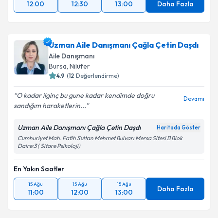
12:00
12:30
13:00
Daha Fazla
Uzman Aile Danışmanı Çağla Çetin Daşdı
Aile Danışmanı
Bursa
,
Nilüfer
4.9
(
12
Değerlendirme)
O kadar ilginç bu gune kadar kendimde doğru
Devamı
sandığım haraketlerin...
Uzman Aile Danışmanı Çağla Çetin Daşdı
Haritada Göster
Cumhuriyet Mah. Fatih Sultan Mehmet Bulvarı Mersa Sitesi B Blok
Daire:3 ( Sitare Psikoloji)
En Yakın Saatler
15 Ağu
15 Ağu
15 Ağu
Daha Fazla
11:00
12:00
13:00