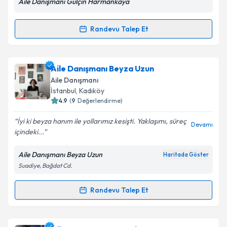
Aile Danışmanı Gülçin Harmankaya
Kişisel verilerimin işlenmesine ilişkin
Aydınlatma
Metni
'ni okudum ve kişisel verilerimin belirtilen
Randevu Talep Et
Randevu Takvimi Talebi
kapsamda işlenmesini kabul ediyorum.
Takvim Talebini Gönder
Aile Danışmanı Gülçin Harmankaya
için randevu
Aile Danışmanı Beyza Uzun
takvimi talebi oluşturun. Size bu uzmandan randevu
Aile Danışmanı
almanız için bir takvim hazırlandığında e-posta ile
İstanbul
,
Kadıköy
bilgilendireceğiz.
4.9
(
9
Değerlendirme)
E-posta Adresiniz
İyi ki beyza hanım ile yollarımız kesişti. Yaklaşımı, süreç
Devamı
içindeki...
Aile Danışmanı Beyza Uzun
Haritada Göster
Suadiye, Bağdat Cd.
Kişisel verilerimin işlenmesine ilişkin
Aydınlatma
Metni
'ni okudum ve kişisel verilerimin belirtilen
kapsamda işlenmesini kabul ediyorum.
Randevu Talep Et
Randevu Takvimi Talebi
Takvim Talebini Gönder