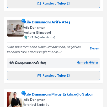
Randevu Talep Et
Aile Danışmanı Kübra Tıbıkoğlu Bahadır
için
randevu takvimi talebi oluşturun. Size bu uzmandan
Aile Danışmanı Arife Ateş
randevu almanız için bir takvim hazırlandığında e-
posta ile bilgilendireceğiz.
Aile Danışmanı
Ankara
,
Etimesgut
E-posta Adresiniz
5
(
3
Değerlendirme)
Size hissettirmeden ruhunuza dokunan, öz şefkati
Devamı
kendinizi fark ederek keşfetmenizi...
Kişisel verilerimin işlenmesine ilişkin
Aydınlatma
Aile Danışmanı Arife Ateş
Haritada Göster
Metni
'ni okudum ve kişisel verilerimin belirtilen
kapsamda işlenmesini kabul ediyorum.
Randevu Talep Et
Randevu Takvimi Talebi
Takvim Talebini Gönder
Aile Danışmanı Arife Ateş
için randevu takvimi talebi
Aile Danışmanı Miray Erkılıçoğlu Sakar
oluşturun. Size bu uzmandan randevu almanız için bir
Aile Danışmanı
takvim hazırlandığında e-posta ile bilgilendireceğiz.
İstanbul
,
Kadıköy