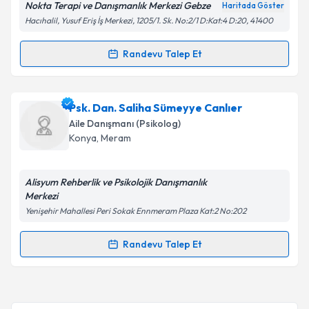
Nokta Terapi ve Danışmanlık Merkezi Gebze
Haritada Göster
Hacıhalil, Yusuf Eriş İş Merkezi, 1205/1. Sk. No:2/1 D:Kat:4 D:20, 41400
Kişisel verilerimin işlenmesine ilişkin
Aydınlatma
Metni
'ni okudum ve kişisel verilerimin belirtilen
kapsamda işlenmesini kabul ediyorum.
Randevu Talep Et
Randevu Takvimi Talebi
Takvim Talebini Gönder
Aile Danışmanı Tuğba Demir
için randevu takvimi
Psk. Dan. Saliha Sümeyye Canlıer
talebi oluşturun. Size bu uzmandan randevu almanız
Aile Danışmanı (Psikolog)
için bir takvim hazırlandığında e-posta ile
Konya
,
Meram
bilgilendireceğiz.
E-posta Adresiniz
Alisyum Rehberlik ve Psikolojik Danışmanlık
Merkezi
Yenişehir Mahallesi Peri Sokak Ennmeram Plaza Kat:2 No:202
Kişisel verilerimin işlenmesine ilişkin
Aydınlatma
Randevu Talep Et
Randevu Takvimi Talebi
Metni
'ni okudum ve kişisel verilerimin belirtilen
kapsamda işlenmesini kabul ediyorum.
Psk. Dan. Saliha Sümeyye Canlıer
için randevu