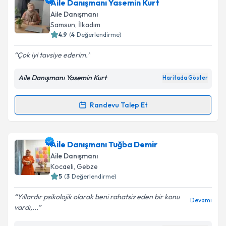
Aile Danışmanı Beyza Uzun
için randevu takvimi
Aile Danışmanı Yasemin Kurt
talebi oluşturun. Size bu uzmandan randevu almanız
Aile Danışmanı
için bir takvim hazırlandığında e-posta ile
Samsun
,
İlkadım
bilgilendireceğiz.
4.9
(
4
Değerlendirme)
E-posta Adresiniz
Çok iyi tavsiye ederim.
Aile Danışmanı Yasemin Kurt
Haritada Göster
Kişisel verilerimin işlenmesine ilişkin
Aydınlatma
Randevu Talep Et
Randevu Takvimi Talebi
Metni
'ni okudum ve kişisel verilerimin belirtilen
kapsamda işlenmesini kabul ediyorum.
Aile Danışmanı Yasemin Kurt
için randevu takvimi
Aile Danışmanı Tuğba Demir
Takvim Talebini Gönder
talebi oluşturun. Size bu uzmandan randevu almanız
Aile Danışmanı
için bir takvim hazırlandığında e-posta ile
Kocaeli
,
Gebze
bilgilendireceğiz.
5
(
3
Değerlendirme)
E-posta Adresiniz
Yıllardır psikolojik olarak beni rahatsiz eden bir konu
Devamı
vardı,...