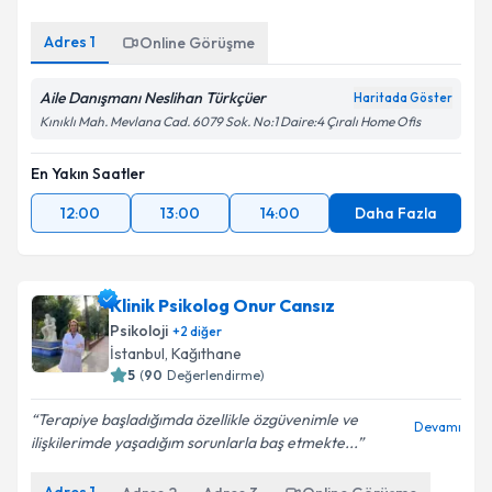
Adres
1
Online Görüşme
Aile Danışmanı Neslihan Türkçüer
Haritada Göster
Kınıklı Mah. Mevlana Cad. 6079 Sok. No:1 Daire:4 Çıralı Home Ofis
En Yakın Saatler
12:00
13:00
14:00
Daha Fazla
Klinik Psikolog Onur Cansız
Psikoloji
+
2
diğer
İstanbul
,
Kağıthane
5
(
90
Değerlendirme)
Terapiye başladığımda özellikle özgüvenimle ve
Devamı
ilişkilerimde yaşadığım sorunlarla baş etmekte...