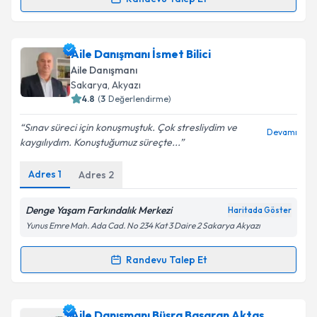
Randevu Takvimi Talebi
Metni
'ni okudum ve kişisel verilerimin belirtilen
kapsamda işlenmesini kabul ediyorum.
Aile Danışmanı Nurcihan Elmacı
için randevu
Aile Danışmanı İsmet Bilici
takvimi talebi oluşturun. Size bu uzmandan randevu
Takvim Talebini Gönder
Aile Danışmanı
almanız için bir takvim hazırlandığında e-posta ile
Sakarya
,
Akyazı
bilgilendireceğiz.
4.8
(
3
Değerlendirme)
E-posta Adresiniz
Sınav süreci için konuşmuştuk. Çok stresliydim ve
Devamı
kaygılıydım. Konuştuğumuz süreçte...
Adres
1
Adres
2
Kişisel verilerimin işlenmesine ilişkin
Aydınlatma
Metni
'ni okudum ve kişisel verilerimin belirtilen
Denge Yaşam Farkındalık Merkezi
Haritada Göster
kapsamda işlenmesini kabul ediyorum.
Yunus Emre Mah. Ada Cad. No 234 Kat 3 Daire 2 Sakarya Akyazı
Randevu Talep Et
Takvim Talebini Gönder
Randevu Takvimi Talebi
Aile Danışmanı İsmet Bilici
için randevu takvimi
Aile Danışmanı Büşra Başaran Aktaş