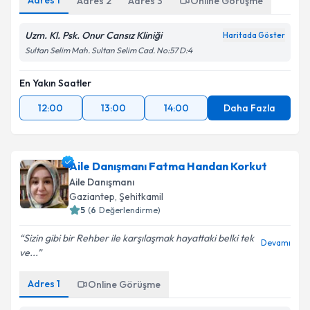
Adres
1
Adres
2
Adres
3
Online Görüşme
Uzm. Kl. Psk. Onur Cansız Kliniği
Haritada Göster
Sultan Selim Mah. Sultan Selim Cad. No:57 D:4
En Yakın Saatler
12:00
13:00
14:00
Daha Fazla
Aile Danışmanı Fatma Handan Korkut
Aile Danışmanı
Gaziantep
,
Şehitkamil
5
(
6
Değerlendirme)
Sizin gibi bir Rehber ile karşılaşmak hayattaki belki tek
Devamı
ve...
Adres
1
Online Görüşme