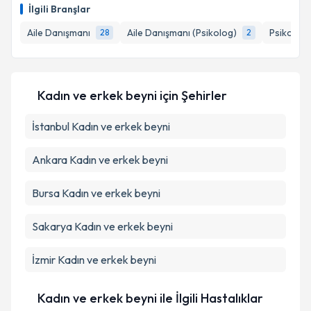
takvimi talebi oluşturun. Size bu uzmandan randevu
Takvim Talebini Gönder
İlgili Branşlar
almanız için bir takvim hazırlandığında e-posta ile
bilgilendireceğiz.
Aile Danışmanı
Aile Danışmanı (Psikolog)
Psikoloji
28
2
E-posta Adresiniz
Kadın ve erkek beyni
için Şehirler
İstanbul
Kişisel verilerimin işlenmesine ilişkin
Kadın ve erkek beyni
Aydınlatma
Metni
'ni okudum ve kişisel verilerimin belirtilen
kapsamda işlenmesini kabul ediyorum.
Ankara
Kadın ve erkek beyni
Bursa
Kadın ve erkek beyni
Takvim Talebini Gönder
Sakarya
Kadın ve erkek beyni
İzmir
Kadın ve erkek beyni
Kadın ve erkek beyni ile İlgili Hastalıklar