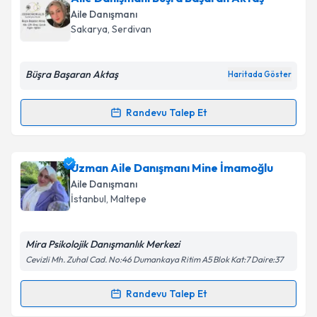
talebi oluşturun. Size bu uzmandan randevu almanız
Aile Danışmanı
için bir takvim hazırlandığında e-posta ile
Sakarya
,
Serdivan
bilgilendireceğiz.
E-posta Adresiniz
Büşra Başaran Aktaş
Haritada Göster
Randevu Talep Et
Randevu Takvimi Talebi
Kişisel verilerimin işlenmesine ilişkin
Aydınlatma
Metni
'ni okudum ve kişisel verilerimin belirtilen
kapsamda işlenmesini kabul ediyorum.
Aile Danışmanı Büşra Başaran Aktaş
için randevu
Uzman Aile Danışmanı Mine İmamoğlu
takvimi talebi oluşturun. Size bu uzmandan randevu
Aile Danışmanı
almanız için bir takvim hazırlandığında e-posta ile
İstanbul
,
Maltepe
bilgilendireceğiz.
Takvim Talebini Gönder
E-posta Adresiniz
Mira Psikolojik Danışmanlık Merkezi
Cevizli Mh. Zuhal Cad. No:46 Dumankaya Ritim A5 Blok Kat:7 Daire:37
Randevu Talep Et
Randevu Takvimi Talebi
Kişisel verilerimin işlenmesine ilişkin
Aydınlatma