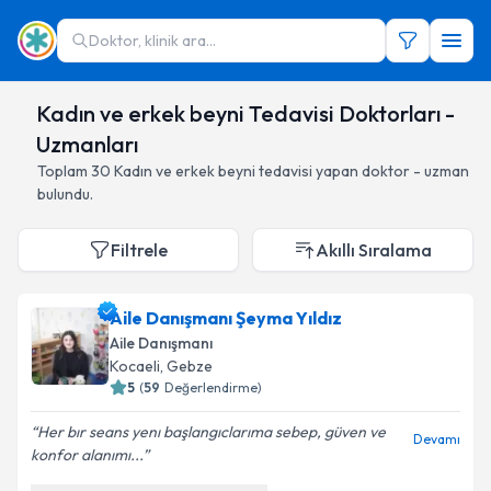
Doktor, klinik ara...
Kadın ve erkek beyni Tedavisi Doktorları -
Uzmanları
Toplam
30
Kadın ve erkek beyni
tedavisi yapan doktor - uzman
bulundu.
Filtrele
Akıllı Sıralama
Aile Danışmanı Şeyma Yıldız
Aile Danışmanı
Kocaeli
,
Gebze
5
(
59
Değerlendirme)
Her bır seans yenı başlangıclarıma sebep, güven ve
Devamı
konfor alanımı...