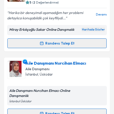
5
(
2
Değerlendirme)
E-posta Adresiniz
Harika bir deneyimdi aşamadığım her problemi
Devamı
detaylıca konuşabildik çok keyfiliydi...
Miray Erkılıçoğlu Sakar Online Danışmalık
Haritada Göster
Kişisel verilerimin işlenmesine ilişkin
Aydınlatma
Metni
'ni okudum ve kişisel verilerimin belirtilen
kapsamda işlenmesini kabul ediyorum.
Randevu Talep Et
Randevu Takvimi Talebi
Takvim Talebini Gönder
Aile Danışmanı Miray Erkılıçoğlu Sakar
için
Aile Danışmanı Nurcihan Elmacı
randevu takvimi talebi oluşturun. Size bu uzmandan
Aile Danışmanı
randevu almanız için bir takvim hazırlandığında e-
İstanbul
,
Üsküdar
posta ile bilgilendireceğiz.
E-posta Adresiniz
Aile Danışmanı Nurcihan Elmacı Online
Danışmanlık
İstanbul Üsküdar
Kişisel verilerimin işlenmesine ilişkin
Aydınlatma
Randevu Talep Et