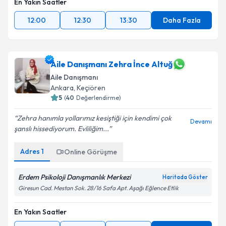
En Yakın Saatler
12:00
12:30
13:30
Daha Fazla
Aile Danışmanı Zehra İnce Altuğ
Aile Danışmanı
Ankara
,
Keçiören
5
(
40
Değerlendirme)
Zehra hanımla yollarımız kesiştiği için kendimi çok
Devamı
şanslı hissediyorum. Evliliğim...
Adres
1
Online Görüşme
Erdem Psikoloji Danışmanlık Merkezi
Haritada Göster
Giresun Cad. Mestan Sok. 28/16 Safa Apt. Aşağı Eğlence Etlik
En Yakın Saatler