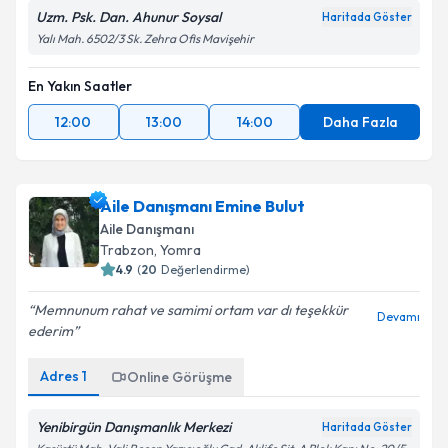
Uzm. Psk. Dan. Ahunur Soysal
Haritada Göster
Yalı Mah. 6502/3 Sk. Zehra Ofis Mavişehir
En Yakın Saatler
12:00
13:00
14:00
Daha Fazla
Aile Danışmanı Emine Bulut
Aile Danışmanı
Trabzon
,
Yomra
4.9
(
20
Değerlendirme)
Memnunum rahat ve samimi ortam var dı teşekkür
Devamı
ederim
Adres
1
Online Görüşme
Yenibirgün Danışmanlık Merkezi
Haritada Göster