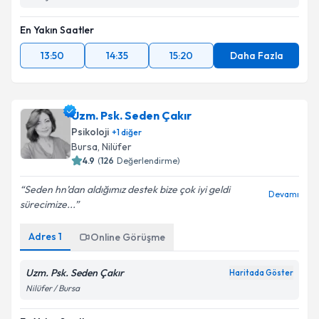
En Yakın Saatler
13:50
14:35
15:20
Daha Fazla
Uzm. Psk. Seden Çakır
Psikoloji
+
1
diğer
Bursa
,
Nilüfer
4.9
(
126
Değerlendirme)
Seden hn’dan aldığımız destek bize çok iyi geldi
Devamı
sürecimize...
Adres
1
Online Görüşme
Uzm. Psk. Seden Çakır
Haritada Göster
Nilüfer / Bursa