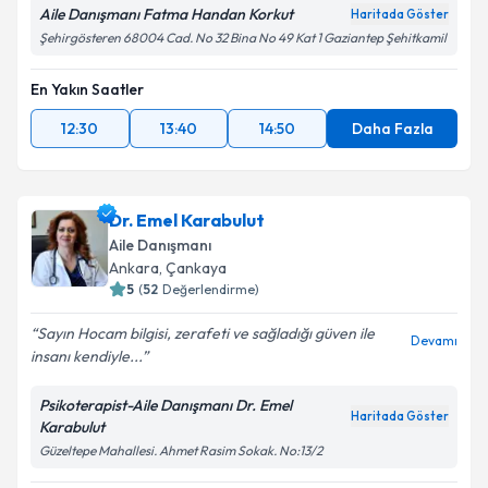
Aile Danışmanı Fatma Handan Korkut
Haritada Göster
Şehirgösteren 68004 Cad. No 32 Bina No 49 Kat 1 Gaziantep Şehitkamil
En Yakın Saatler
12:30
13:40
14:50
Daha Fazla
Dr. Emel Karabulut
Aile Danışmanı
Ankara
,
Çankaya
5
(
52
Değerlendirme)
Sayın Hocam bilgisi, zerafeti ve sağladığı güven ile
Devamı
insanı kendiyle...
Psikoterapist-Aile Danışmanı Dr. Emel
Haritada Göster
Karabulut
Güzeltepe Mahallesi. Ahmet Rasim Sokak. No:13/2