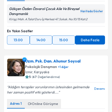
Gökçen Özden Özvarol Çocuk Aile Ve Bireysel
Haritada Göster
Danışmanlık
Kirişçi Mah. A.Talat Duru İş Merkezi 47. Sokak. No:10/15 Kat:2
En Yakın Saatler
13:00
14:00
15:00
Daha Fazla
Uzm. Psk. Dan. Ahunur Soysal
Psikolojik Danışman
+
1
diğer
İzmir
,
Karşıyaka
5
(
67
Değerlendirme)
Aldığım terapiler sorunlarımın üstesinden gelmemde
Devamı
her zaman pozitif etki gösterdi....
Adres
1
Online Görüşme