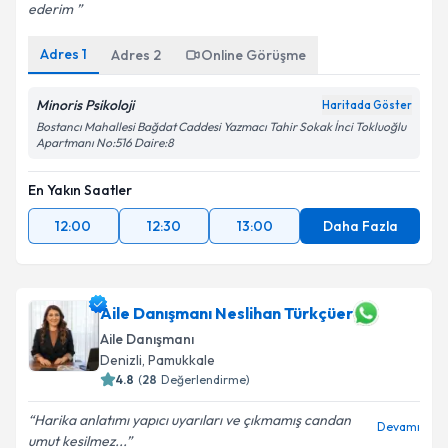
ederim ️
Adres
1
Adres
2
Online Görüşme
Minoris Psikoloji
Haritada Göster
Bostancı Mahallesi Bağdat Caddesi Yazmacı Tahir Sokak İnci Tokluoğlu
Apartmanı No:516 Daire:8
En Yakın Saatler
12:00
12:30
13:00
Daha Fazla
Aile Danışmanı Neslihan Türkçüer
Aile Danışmanı
Denizli
,
Pamukkale
4.8
(
28
Değerlendirme)
Harika anlatımı yapıcı uyarıları ve çıkmamış candan
Devamı
umut kesilmez...