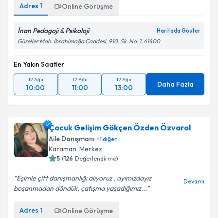
Adres
1
Online Görüşme
İnan Pedagoji & Psikoloji
Haritada Göster
Güzeller Mah. İbrahimağa Caddesi, 910. Sk. No: 1, 41400
En Yakın Saatler
12 Ağu
12 Ağu
12 Ağu
Daha Fazla
10:00
11:00
13:00
Çocuk Gelişim Gökçen Özden Özvarol
Aile Danışmanı
+
1
diğer
Karaman
,
Merkez
5
(
126
Değerlendirme)
Eşimle çift danışmanlığı alıyoruz . ayımızdayız
Devamı
boşanmadan döndük, çatışma yaşadığımız...
Adres
1
Online Görüşme