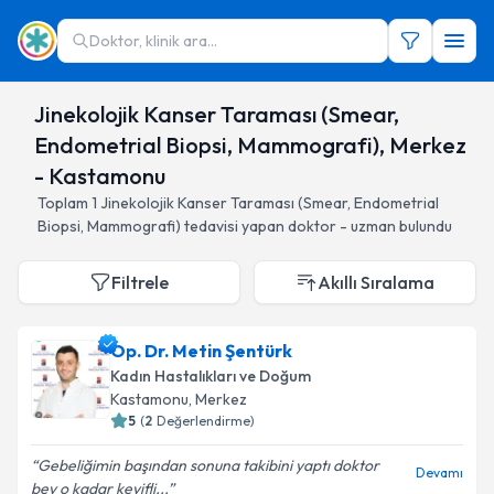
Doktor, klinik ara...
Jinekolojik Kanser Taraması (Smear,
Endometrial Biopsi, Mammografi), Merkez
- Kastamonu
Toplam
1
Jinekolojik Kanser Taraması (Smear, Endometrial
Biopsi, Mammografi)
tedavisi yapan doktor - uzman bulundu
Filtrele
Akıllı Sıralama
Op. Dr. Metin Şentürk
Kadın Hastalıkları ve Doğum
Kastamonu
, Merkez
5
(
2
Değerlendirme)
Gebeliğimin başından sonuna takibini yaptı doktor
Devamı
bey o kadar keyifli...