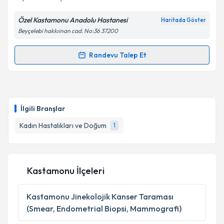
Özel Kastamonu Anadolu Hastanesi
Haritada Göster
Beyçelebi hakkıinan cad. No:36 37200
Randevu Talep Et
Randevu Takvimi Talebi
Op. Dr. Metin Şentürk
için randevu takvimi talebi
oluşturun. Size bu uzmandan randevu almanız için bir
İlgili Branşlar
takvim hazırlandığında e-posta ile bilgilendireceğiz.
Kadın Hastalıkları ve Doğum
1
E-posta Adresiniz
Kastamonu İlçeleri
Kişisel verilerimin işlenmesine ilişkin
Aydınlatma
Metni
'ni okudum ve kişisel verilerimin belirtilen
Kastamonu
Jinekolojik Kanser Taraması
kapsamda işlenmesini kabul ediyorum.
(Smear, Endometrial Biopsi, Mammografi)