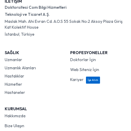
İLETİŞİM
Doktorsitesi Com Bilgi Hizmetleri
Teknoloji ve Ticaret A.Ş.
Maslak Mah. Ahi Evran Cd. A.O.S 55 Sokak No:2 Aksoy Plaza Giriş
Kat Kolektif House
İstanbul, Türkiye
SAĞLIK
PROFESYONELLER
Uzmanlar
Doktorlar İçin
Uzmanlık Alanları
Web Siteniz İçin
Hastalıklar
Kariyer
İşe Alım
Hizmetler
Hastaneler
KURUMSAL
Hakkımızda
Bize Ulaşın