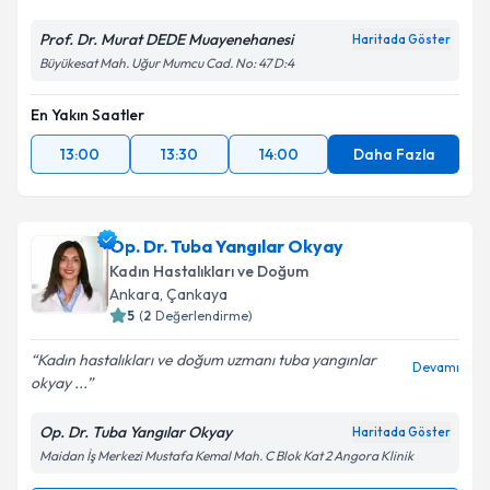
Metni
'ni okudum ve kişisel verilerimin belirtilen
Prof. Dr. Murat DEDE Muayenehanesi
Haritada Göster
kapsamda işlenmesini kabul ediyorum.
Büyükesat Mah. Uğur Mumcu Cad. No: 47 D:4
Takvim Talebini Gönder
En Yakın Saatler
13:00
13:30
14:00
Daha Fazla
Op. Dr. Tuba Yangılar Okyay
Kadın Hastalıkları ve Doğum
Ankara
, Çankaya
5
(
2
Değerlendirme)
Kadın hastalıkları ve doğum uzmanı tuba yangınlar
Devamı
okyay ...
Op. Dr. Tuba Yangılar Okyay
Haritada Göster
Maidan İş Merkezi Mustafa Kemal Mah. C Blok Kat 2 Angora Klinik