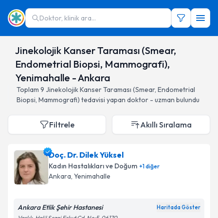
Doktor, klinik ara...
Jinekolojik Kanser Taraması (Smear,
Endometrial Biopsi, Mammografi),
Yenimahalle - Ankara
Toplam
9
Jinekolojik Kanser Taraması (Smear, Endometrial
Biopsi, Mammografi)
tedavisi yapan doktor - uzman bulundu
Filtrele
Akıllı Sıralama
Doç. Dr. Dilek Yüksel
Kadın Hastalıkları ve Doğum
+
1
diğer
Ankara
, Yenimahalle
Ankara Etlik Şehir Hastanesi
Haritada Göster
Varlık, Halil Sezai Erkut Cd. No:5, 06170