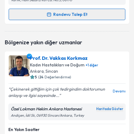
Randevu Talep Et
Randevu Takvimi Talebi
Doç. Dr. Dilek Yüksel
için randevu takvimi talebi
Bölgenize yakın diğer uzmanlar
oluşturun. Size bu uzmandan randevu almanız için bir
takvim hazırlandığında e-posta ile bilgilendireceğiz.
Prof. Dr. Vakkas Korkmaz
E-posta Adresiniz
Kadın Hastalıkları ve Doğum
+
1
diğer
Ankara
, Sincan
5
(
24
Değerlendirme)
Çekinerek gittiğim için çok tedirgindim doktorumun
Kişisel verilerimin işlenmesine ilişkin
Aydınlatma
Devamı
anlayışı ve ilgisi sayesinde...
Metni
'ni okudum ve kişisel verilerimin belirtilen
kapsamda işlenmesini kabul ediyorum.
Özel Lokman Hekim Ankara Hastanesi
Haritada Göster
Andiçen, İdil Sk, 06930 Sincan/Ankara, Turkey
Takvim Talebini Gönder
En Yakın Saatler