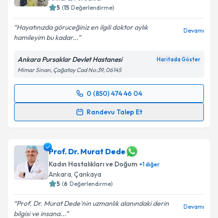
E-posta Adresiniz
5
(
15
Değerlendirme)
Hayatınızda göruceğiniz en ilgili doktor aylık
Devamı
hamileyim bu kadar...
Kişisel verilerimin işlenmesine ilişkin
Aydınlatma
Ankara Pursaklar Devlet Hastanesi
Haritada Göster
Metni
'ni okudum ve kişisel verilerimin belirtilen
Mimar Sinan, Çağatay Cad No:39, 06145
kapsamda işlenmesini kabul ediyorum.
0 (850) 474 46 04
Randevu Takvimi Talebi
Takvim Talebini Gönder
Randevu Talep Et
Op. Dr. Sitare Kızmaz
için randevu takvimi talebi
oluşturun. Size bu uzmandan randevu almanız için bir
takvim hazırlandığında e-posta ile bilgilendireceğiz.
Prof. Dr. Murat Dede
Kadın Hastalıkları ve Doğum
+
1
diğer
E-posta Adresiniz
Ankara
, Çankaya
5
(
6
Değerlendirme)
Prof. Dr. Murat Dede'nin uzmanlık alanındaki derin
Devamı
bilgisi ve insana...
Kişisel verilerimin işlenmesine ilişkin
Aydınlatma