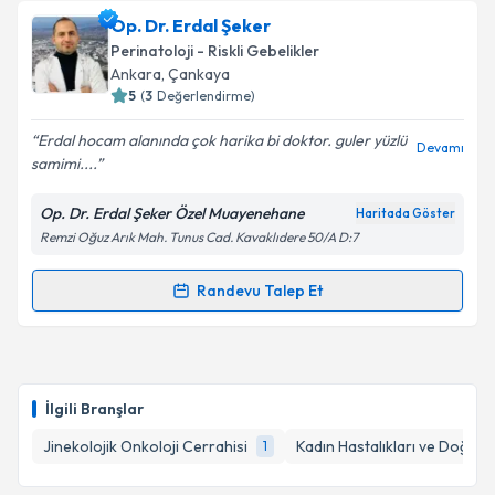
talebi oluşturun. Size bu uzmandan randevu almanız
Op. Dr. Erdal Şeker
için bir takvim hazırlandığında e-posta ile
bilgilendireceğiz.
Perinatoloji - Riskli Gebelikler
Ankara
, Çankaya
E-posta Adresiniz
5
(
3
Değerlendirme)
Erdal hocam alanında çok harika bi doktor. guler yüzlü
Devamı
samimi....
Kişisel verilerimin işlenmesine ilişkin
Aydınlatma
Op. Dr. Erdal Şeker Özel Muayenehane
Haritada Göster
Metni
'ni okudum ve kişisel verilerimin belirtilen
Remzi Oğuz Arık Mah. Tunus Cad. Kavaklıdere 50/A D:7
kapsamda işlenmesini kabul ediyorum.
Randevu Talep Et
Randevu Takvimi Talebi
Takvim Talebini Gönder
Op. Dr. Erdal Şeker
için randevu takvimi talebi
oluşturun. Size bu uzmandan randevu almanız için bir
İlgili Branşlar
takvim hazırlandığında e-posta ile bilgilendireceğiz.
Jinekolojik Onkoloji Cerrahisi
Kadın Hastalıkları ve Doğum
1
E-posta Adresiniz