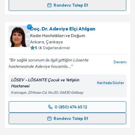
Randevu Talep Et
Randevu Takvimi Talebi
Op. Dr. Tuba Yangılar Okyay
için randevu takvimi
Doç. Dr. Adeviye Elçi Atılgan
talebi oluşturun. Size bu uzmandan randevu almanız
Kadın Hastalıkları ve Doğum
için bir takvim hazırlandığında e-posta ile
Ankara
, Çankaya
bilgilendireceğiz.
5
(
6
Değerlendirme)
E-posta Adresiniz
Bir sağlık sorunum ile ilgili gittiğim Lösente
Devamı
hastenesinde Adeviye hocamla...
LÖSEV - LÖSANTE Çocuk ve Yetişkin
Haritada Göster
Hastanesi
Kişisel verilerimin işlenmesine ilişkin
Aydınlatma
Kızılcaşar, 23 Nisan Cd. No:20, 06830 Gölbaşi
Metni
'ni okudum ve kişisel verilerimin belirtilen
kapsamda işlenmesini kabul ediyorum.
0 (850) 474 65 12
Randevu Takvimi Talebi
Takvim Talebini Gönder
Randevu Talep Et
Doç. Dr. Adeviye Elçi Atılgan
için randevu takvimi