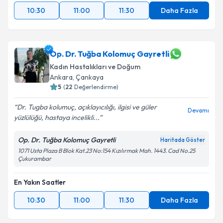
10:30
11:00
11:30
Daha Fazla
Op. Dr. Tuğba Kolomuç Gayretli
Kadın Hastalıkları ve Doğum
Ankara
, Çankaya
5
(
22
Değerlendirme)
Dr. Tugba kolumuç, açıklayıcılığı, ilgisi ve güler
Devamı
yüzlülüğü, hastaya incelikli...
Op. Dr. Tuğba Kolomuç Gayretli
Haritada Göster
1071 Usta Plaza B Blok Kat.23 No:154 Kızılırmak Mah. 1443. Cad No.25
Çukurambar
En Yakın Saatler
10:30
11:00
11:30
Daha Fazla