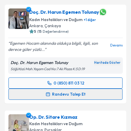
Doç. Dr. Harun Egemen Tolunay
Kadın Hastalıkları ve Doğum
+
1
diğer
Ankara
, Çankaya
5
(
15
Değerlendirme)
Egemen Hocam alanında oldukça bilgili, ilgili, son
Devamı
derece güler yüzlü...
Doç. Dr. Harun Egemen Tolunay
Haritada Göster
Söğütözü Mah.Yaşam Cad No:7 Ak Plaza K:5 D:19
0 (850) 811 03 12
Randevu Takvimi Talebi
Randevu Talep Et
Doç. Dr. Harun Egemen Tolunay
için randevu
takvimi talebi oluşturun. Size bu uzmandan randevu
Op. Dr. Sitare Kızmaz
almanız için bir takvim hazırlandığında e-posta ile
bilgilendireceğiz.
Kadın Hastalıkları ve Doğum
Ankara
, Pursaklar