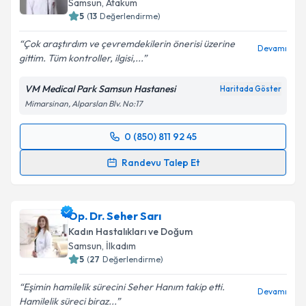
Samsun
, Atakum
5
(
13
Değerlendirme)
Çok araştırdım ve çevremdekilerin önerisi üzerine
Devamı
gittim. Tüm kontroller, ilgisi,...
VM Medical Park Samsun Hastanesi
Haritada Göster
Mimarsinan, Alparslan Blv. No:17
0 (850) 811 92 45
Randevu Takvimi Talebi
Randevu Talep Et
Op. Dr. Zeynep Banu Erdoğdu
için randevu takvimi
talebi oluşturun. Size bu uzmandan randevu almanız
Op. Dr. Seher Sarı
için bir takvim hazırlandığında e-posta ile
bilgilendireceğiz.
Kadın Hastalıkları ve Doğum
Samsun
, İlkadım
E-posta Adresiniz
5
(
27
Değerlendirme)
Eşimin hamilelik sürecini Seher Hanım takip etti.
Devamı
Hamilelik süreci biraz...