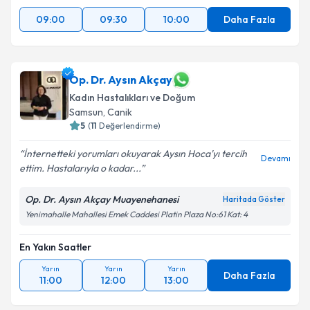
09:00
09:30
10:00
Daha Fazla
Op. Dr. Aysın Akçay
Kadın Hastalıkları ve Doğum
Samsun
, Canik
5
(
11
Değerlendirme)
İnternetteki yorumları okuyarak Aysın Hoca'yı tercih
Devamı
ettim. Hastalarıyla o kadar...
Op. Dr. Aysın Akçay Muayenehanesi
Haritada Göster
Yenimahalle Mahallesi Emek Caddesi Platin Plaza No:61 Kat: 4
En Yakın Saatler
Yarın
Yarın
Yarın
Daha Fazla
11:00
12:00
13:00