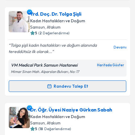
Metni
'ni okudum ve kişisel verilerimin belirtilen
kapsamda işlenmesini kabul ediyorum.
Op. Dr. Safiye Genç
için randevu takvimi talebi
Yrd. Doç. Dr. Tolga Şişli
oluşturun. Size bu uzmandan randevu almanız için bir
Kadın Hastalıkları ve Doğum
takvim hazırlandığında e-posta ile bilgilendireceğiz.
Takvim Talebini Gönder
Samsun
, Atakum
5
(
2
Değerlendirme)
E-posta Adresiniz
Tolga şişli kadın hastalıkları ve doğum alanında
Devamı
tereddütsüz ilk olarak...
VM Medical Park Samsun Hastanesi
Haritada Göster
Kişisel verilerimin işlenmesine ilişkin
Aydınlatma
Mimar Sinan Mah. Alparslan Bulvarı, No: 17
Metni
'ni okudum ve kişisel verilerimin belirtilen
kapsamda işlenmesini kabul ediyorum.
Randevu Talep Et
Randevu Takvimi Talebi
Takvim Talebini Gönder
Yrd. Doç. Dr. Tolga Şişli
için randevu takvimi talebi
Dr. Öğr. Üyesi Naziye Gürkan Sabah
oluşturun. Size bu uzmandan randevu almanız için bir
Kadın Hastalıkları ve Doğum
takvim hazırlandığında e-posta ile bilgilendireceğiz.
Samsun
, Atakum
5
(
18
Değerlendirme)
E-posta Adresiniz