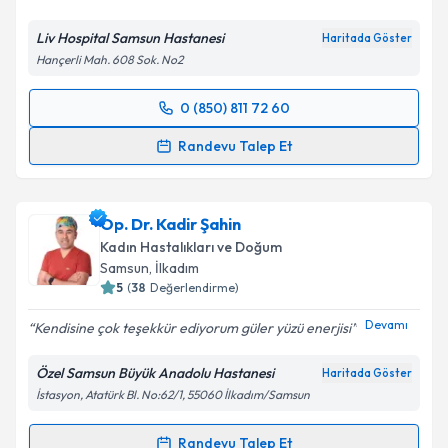
Kişisel verilerimin işlenmesine ilişkin
Aydınlatma
Liv Hospital Samsun Hastanesi
Haritada Göster
Metni
'ni okudum ve kişisel verilerimin belirtilen
Hançerli Mah. 608 Sok. No2
kapsamda işlenmesini kabul ediyorum.
0 (850) 811 72 60
Randevu Takvimi Talebi
Takvim Talebini Gönder
Randevu Talep Et
Op. Dr. Seher Sarı
için randevu takvimi talebi
oluşturun. Size bu uzmandan randevu almanız için bir
Op. Dr. Kadir Şahin
takvim hazırlandığında e-posta ile bilgilendireceğiz.
Kadın Hastalıkları ve Doğum
E-posta Adresiniz
Samsun
, İlkadım
5
(
38
Değerlendirme)
Devamı
Kendisine çok teşekkür ediyorum güler yüzü enerjisi
Kişisel verilerimin işlenmesine ilişkin
Aydınlatma
Özel Samsun Büyük Anadolu Hastanesi
Haritada Göster
Metni
'ni okudum ve kişisel verilerimin belirtilen
İstasyon, Atatürk Bl. No:62/1, 55060 İlkadım/Samsun
kapsamda işlenmesini kabul ediyorum.
Randevu Talep Et