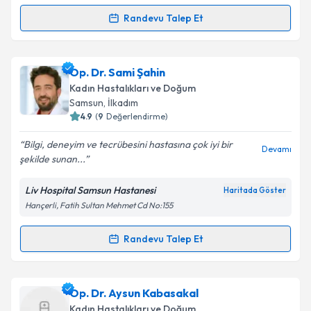
Metni
'ni okudum ve kişisel verilerimin belirtilen
kapsamda işlenmesini kabul ediyorum.
Randevu Talep Et
Randevu Takvimi Talebi
Takvim Talebini Gönder
Op. Dr. Erkan Aslan
için randevu takvimi talebi
Op. Dr. Sami Şahin
oluşturun. Size bu uzmandan randevu almanız için bir
Kadın Hastalıkları ve Doğum
takvim hazırlandığında e-posta ile bilgilendireceğiz.
Samsun
, İlkadım
4.9
(
9
Değerlendirme)
E-posta Adresiniz
Bilgi, deneyim ve tecrübesini hastasına çok iyi bir
Devamı
şekilde sunan...
Liv Hospital Samsun Hastanesi
Haritada Göster
Kişisel verilerimin işlenmesine ilişkin
Aydınlatma
Hançerli, Fatih Sultan Mehmet Cd No:155
Metni
'ni okudum ve kişisel verilerimin belirtilen
kapsamda işlenmesini kabul ediyorum.
Randevu Talep Et
Randevu Takvimi Talebi
Takvim Talebini Gönder
Op. Dr. Sami Şahin
için randevu takvimi talebi
Op. Dr. Aysun Kabasakal
oluşturun. Size bu uzmandan randevu almanız için bir
Kadın Hastalıkları ve Doğum