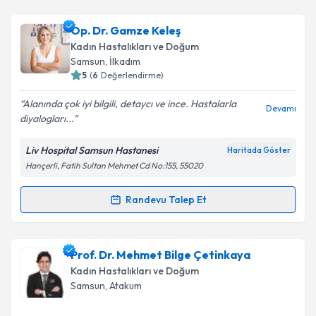
Metni
'ni okudum ve kişisel verilerimin belirtilen
kapsamda işlenmesini kabul ediyorum.
Op. Dr. Çiçek Şükürova
için randevu takvimi talebi
Op. Dr. Gamze Keleş
oluşturun. Size bu uzmandan randevu almanız için bir
Kadın Hastalıkları ve Doğum
takvim hazırlandığında e-posta ile bilgilendireceğiz.
Takvim Talebini Gönder
Samsun
, İlkadım
5
(
6
Değerlendirme)
E-posta Adresiniz
Alanında çok iyi bilgili, detaycı ve ince. Hastalarla
Devamı
diyalogları...
Liv Hospital Samsun Hastanesi
Haritada Göster
Kişisel verilerimin işlenmesine ilişkin
Aydınlatma
Hançerli, Fatih Sultan Mehmet Cd No:155, 55020
Metni
'ni okudum ve kişisel verilerimin belirtilen
kapsamda işlenmesini kabul ediyorum.
Randevu Talep Et
Randevu Takvimi Talebi
Takvim Talebini Gönder
Op. Dr. Gamze Keleş
için randevu takvimi talebi
Prof. Dr. Mehmet Bilge Çetinkaya
oluşturun. Size bu uzmandan randevu almanız için bir
Kadın Hastalıkları ve Doğum
takvim hazırlandığında e-posta ile bilgilendireceğiz.
Samsun
, Atakum
E-posta Adresiniz