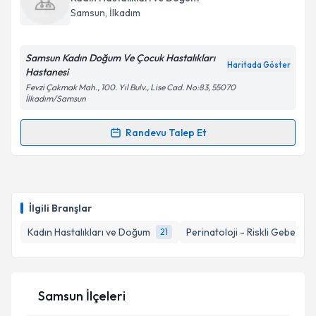
takvim hazırlandığında e-posta ile bilgilendireceğiz.
Samsun
, İlkadım
E-posta Adresiniz
Samsun Kadın Doğum Ve Çocuk Hastalıkları
Haritada Göster
Hastanesi
Fevzi Çakmak Mah., 100. Yıl Bulv., Lise Cad. No:83, 55070
İlkadım/Samsun
Kişisel verilerimin işlenmesine ilişkin
Aydınlatma
Metni
'ni okudum ve kişisel verilerimin belirtilen
Randevu Talep Et
kapsamda işlenmesini kabul ediyorum.
Randevu Takvimi Talebi
Takvim Talebini Gönder
Op. Dr. Aysun Kabasakal
için randevu takvimi talebi
oluşturun. Size bu uzmandan randevu almanız için bir
İlgili Branşlar
takvim hazırlandığında e-posta ile bilgilendireceğiz.
Kadın Hastalıkları ve Doğum
Perinatoloji - Riskli Gebelikle
21
E-posta Adresiniz
Samsun İlçeleri
Kişisel verilerimin işlenmesine ilişkin
Aydınlatma