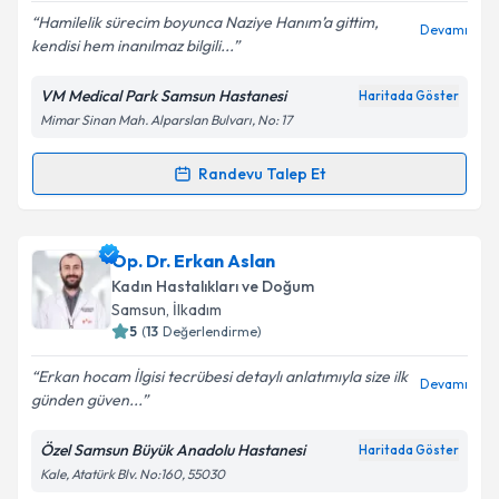
Hamilelik sürecim boyunca Naziye Hanım’a gittim,
Devamı
kendisi hem inanılmaz bilgili...
VM Medical Park Samsun Hastanesi
Haritada Göster
Kişisel verilerimin işlenmesine ilişkin
Aydınlatma
Mimar Sinan Mah. Alparslan Bulvarı, No: 17
Metni
'ni okudum ve kişisel verilerimin belirtilen
kapsamda işlenmesini kabul ediyorum.
Randevu Talep Et
Randevu Takvimi Talebi
Takvim Talebini Gönder
Dr. Öğr. Üyesi Naziye Gürkan Sabah
için randevu
Op. Dr. Erkan Aslan
takvimi talebi oluşturun. Size bu uzmandan randevu
Kadın Hastalıkları ve Doğum
almanız için bir takvim hazırlandığında e-posta ile
Samsun
, İlkadım
bilgilendireceğiz.
5
(
13
Değerlendirme)
E-posta Adresiniz
Erkan hocam İlgisi tecrübesi detaylı anlatımıyla size ilk
Devamı
günden güven...
Özel Samsun Büyük Anadolu Hastanesi
Haritada Göster
Kale, Atatürk Blv. No:160, 55030
Kişisel verilerimin işlenmesine ilişkin
Aydınlatma