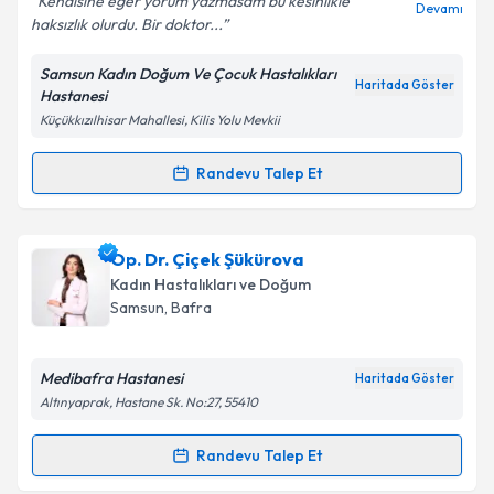
Kendisine eğer yorum yazmasam bu kesinlikle
Devamı
haksızlık olurdu. Bir doktor...
Samsun Kadın Doğum Ve Çocuk Hastalıkları
Kişisel verilerimin işlenmesine ilişkin
Aydınlatma
Haritada Göster
Hastanesi
Metni
'ni okudum ve kişisel verilerimin belirtilen
Küçükkızılhisar Mahallesi, Kilis Yolu Mevkii
kapsamda işlenmesini kabul ediyorum.
Randevu Talep Et
Randevu Takvimi Talebi
Takvim Talebini Gönder
Op. Dr. Özge Deniz Ünyeli
için randevu takvimi
Op. Dr. Çiçek Şükürova
talebi oluşturun. Size bu uzmandan randevu almanız
Kadın Hastalıkları ve Doğum
için bir takvim hazırlandığında e-posta ile
Samsun
, Bafra
bilgilendireceğiz.
E-posta Adresiniz
Medibafra Hastanesi
Haritada Göster
Altınyaprak, Hastane Sk. No:27, 55410
Randevu Talep Et
Randevu Takvimi Talebi
Kişisel verilerimin işlenmesine ilişkin
Aydınlatma