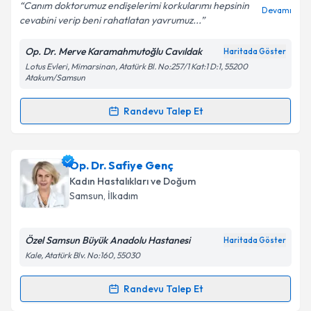
E-posta Adresiniz
Canım doktorumuz endişelerimi korkularımı hepsinin
Devamı
cevabini verip beni rahatlatan yavrumuz...
Op. Dr. Merve Karamahmutoğlu Cavıldak
Haritada Göster
Lotus Evleri, Mimarsinan, Atatürk Bl. No:257/1 Kat:1 D:1, 55200
Kişisel verilerimin işlenmesine ilişkin
Aydınlatma
Atakum/Samsun
Metni
'ni okudum ve kişisel verilerimin belirtilen
kapsamda işlenmesini kabul ediyorum.
Randevu Talep Et
Randevu Takvimi Talebi
Takvim Talebini Gönder
Op. Dr. Merve Karamahmutoğlu Cavıldak
için
Op. Dr. Safiye Genç
randevu takvimi talebi oluşturun. Size bu uzmandan
Kadın Hastalıkları ve Doğum
randevu almanız için bir takvim hazırlandığında e-
Samsun
, İlkadım
posta ile bilgilendireceğiz.
E-posta Adresiniz
Özel Samsun Büyük Anadolu Hastanesi
Haritada Göster
Kale, Atatürk Blv. No:160, 55030
Randevu Talep Et
Randevu Takvimi Talebi
Kişisel verilerimin işlenmesine ilişkin
Aydınlatma