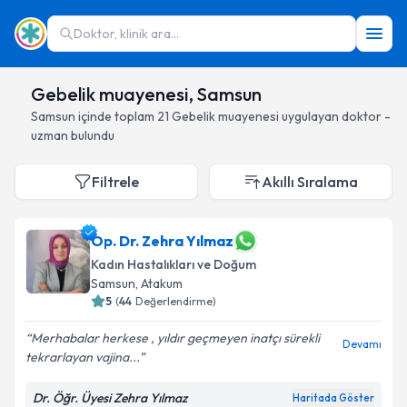
Doktor, klinik ara...
Gebelik muayenesi, Samsun
Samsun
içinde toplam
21
Gebelik muayenesi
uygulayan doktor -
uzman bulundu
Filtrele
Akıllı Sıralama
Op. Dr. Zehra Yılmaz
Kadın Hastalıkları ve Doğum
Samsun
, Atakum
5
(
44
Değerlendirme)
Merhabalar herkese , yıldır geçmeyen inatçı sürekli
Devamı
tekrarlayan vajina...
Dr. Öğr. Üyesi Zehra Yılmaz
Haritada Göster