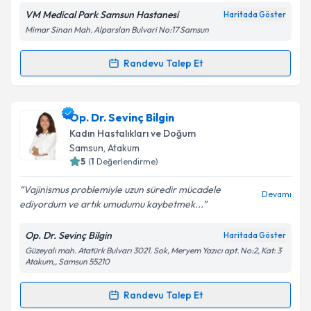
VM Medical Park Samsun Hastanesi
Haritada Göster
Mimar Sinan Mah. Alparslan Bulvari No:17 Samsun
Kişisel verilerimin işlenmesine ilişkin
Aydınlatma
Randevu Talep Et
Randevu Takvimi Talebi
Metni
'ni okudum ve kişisel verilerimin belirtilen
kapsamda işlenmesini kabul ediyorum.
Prof. Dr. Mehmet Bilge Çetinkaya
için randevu
Op. Dr. Sevinç Bilgin
takvimi talebi oluşturun. Size bu uzmandan randevu
Takvim Talebini Gönder
Kadın Hastalıkları ve Doğum
almanız için bir takvim hazırlandığında e-posta ile
Samsun
, Atakum
bilgilendireceğiz.
5
(
1
Değerlendirme)
E-posta Adresiniz
Vajinismus problemiyle uzun süredir mücadele
Devamı
ediyordum ve artık umudumu kaybetmek...
Op. Dr. Sevinç Bilgin
Haritada Göster
Güzeyalı mah. Atatürk Bulvarı 3021. Sok, Meryem Yazıcı apt. No:2, Kat: 3
Kişisel verilerimin işlenmesine ilişkin
Aydınlatma
Atakum,, Samsun 55210
Metni
'ni okudum ve kişisel verilerimin belirtilen
kapsamda işlenmesini kabul ediyorum.
Randevu Talep Et
Randevu Takvimi Talebi