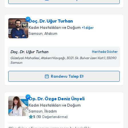
Randevu Takvimi Talebi
Takvim Talebini Gönder
Op. Dr. Kadir Şahin
için randevu takvimi talebi
Doç. Dr. Uğur Turhan
oluşturun. Size bu uzmandan randevu almanız için bir
Kadın Hastalıkları ve Doğum
+
1
diğer
takvim hazırlandığında e-posta ile bilgilendireceğiz.
Samsun
, Atakum
E-posta Adresiniz
Doç. Dr. Uğur Turhan
Haritada Göster
Güzelyalı Mahallesi, Atakent Kavşağı, 3021. Sk. Bulvar üzeri Kat:1, 55090
Samsun
Kişisel verilerimin işlenmesine ilişkin
Aydınlatma
Randevu Talep Et
Metni
'ni okudum ve kişisel verilerimin belirtilen
Randevu Takvimi Talebi
kapsamda işlenmesini kabul ediyorum.
Doç. Dr. Uğur Turhan
için randevu takvimi talebi
Op. Dr. Özge Deniz Ünyeli
Takvim Talebini Gönder
oluşturun. Size bu uzmandan randevu almanız için bir
Kadın Hastalıkları ve Doğum
takvim hazırlandığında e-posta ile bilgilendireceğiz.
Samsun
, İlkadım
5
(
10
Değerlendirme)
E-posta Adresiniz