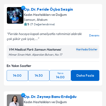
Op. Dr. Feride Öçba Sezgin
Kadın Hastalıkları ve Doğum
Samsun
, Atakum
5
(
7
Değerlendirme)
Feride hocaya kapalı ameliyatla rahmimizi aldırdık
Devamı
çok şükür çok iyiyiz,...
VM Medical Park Samsun Hastanesi
Haritada Göster
Mimar Sinan Mah. Alparslan Bulvarı, No: 17
En Yakın Saatler
Yarın
14:00
14:30
Daha Fazla
14:00
Op. Dr. Zeynep Banu Erdoğdu
Kadın Hastalıkları ve Doğum