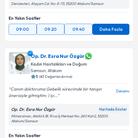
Denizevleri, Alaçam Cd. No: 8 /13, 55200 Atakum/Samsun
En Yakın Saatler
09:00
09:20
09:40
Daha Fazla
Op. Dr. Esra Nur Özgür
Kadın Hastalıkları ve Doğum
Samsun
, Atakum
5
(
41
Değerlendirme)
Canım doktoruma Gebelik sürecimde bir tanışın
Devamı
önerisiyle gitmiştim: ) iyi...
Op. Dr. Esra Nur Özgür
Haritada Göster
Mimarsinan, Atatürk Bl. Riva İş Merkezi No: 260 Kat:2, 55200
Atakum/Samsun
En Yakın Saatler