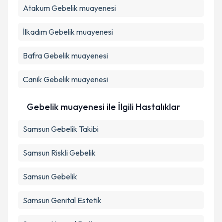
Atakum
Metni
Gebelik muayenesi
'ni okudum ve kişisel verilerimin belirtilen
kapsamda işlenmesini kabul ediyorum.
İlkadım
Gebelik muayenesi
Takvim Talebini Gönder
Bafra
Gebelik muayenesi
Canik
Gebelik muayenesi
Gebelik muayenesi ile İlgili Hastalıklar
Samsun Gebelik Takibi
Samsun Riskli Gebelik
Samsun Gebelik
Samsun Genital Estetik