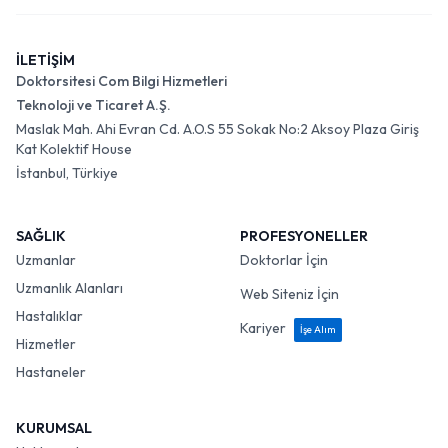
İLETİŞİM
Doktorsitesi Com Bilgi Hizmetleri
Teknoloji ve Ticaret A.Ş.
Maslak Mah. Ahi Evran Cd. A.O.S 55 Sokak No:2 Aksoy Plaza Giriş
Kat Kolektif House
İstanbul, Türkiye
SAĞLIK
PROFESYONELLER
Uzmanlar
Doktorlar İçin
Uzmanlık Alanları
Web Siteniz İçin
Hastalıklar
Kariyer
İşe Alım
Hizmetler
Hastaneler
KURUMSAL