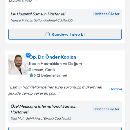
şekilde sunan...
Liv Hospital Samsun Hastanesi
Haritada Göster
Kişisel verilerimin işlenmesine ilişkin
Aydınlatma
Hançerli, Fatih Sultan Mehmet Cd No:155
Metni
'ni okudum ve kişisel verilerimin belirtilen
kapsamda işlenmesini kabul ediyorum.
Randevu Talep Et
Randevu Takvimi Talebi
Takvim Talebini Gönder
Op. Dr. Sami Şahin
için randevu takvimi talebi
Op. Dr. Önder Kaplan
oluşturun. Size bu uzmandan randevu almanız için bir
Kadın Hastalıkları ve Doğum
takvim hazırlandığında e-posta ile bilgilendireceğiz.
Samsun
, Canik
5
(
2
Değerlendirme)
E-posta Adresiniz
Eşimin hamileliğinde her türlü sorumuza mükemmel
Devamı
şekilde cevap vererek çok...
Özel Medicana International Samsun
Kişisel verilerimin işlenmesine ilişkin
Aydınlatma
Haritada Göster
Hastanesi
Metni
'ni okudum ve kişisel verilerimin belirtilen
Yeni Mah. Şehit Mesut Birinci Cad.No:85
kapsamda işlenmesini kabul ediyorum.