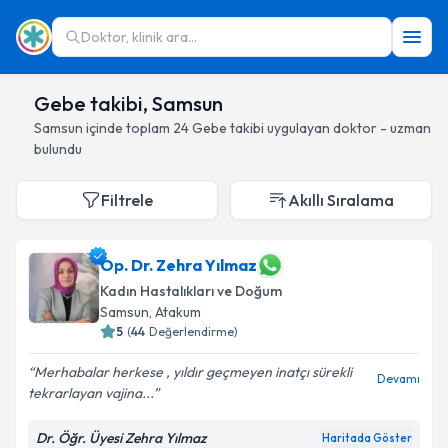
Doktor, klinik ara...
Gebe takibi, Samsun
Samsun
içinde toplam
24
Gebe takibi
uygulayan doktor - uzman
bulundu
Filtrele
Akıllı Sıralama
Op. Dr. Zehra Yılmaz
Kadın Hastalıkları ve Doğum
Samsun
, Atakum
5
(
44
Değerlendirme)
Merhabalar herkese , yıldır geçmeyen inatçı sürekli
Devamı
tekrarlayan vajina...
Dr. Öğr. Üyesi Zehra Yılmaz
Haritada Göster