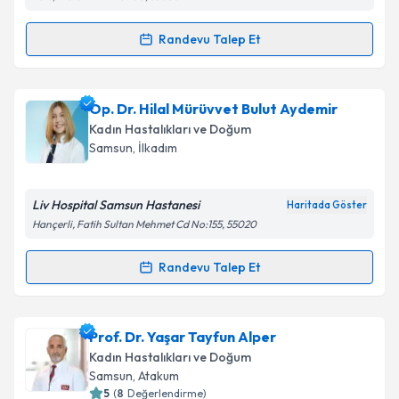
Randevu Talep Et
Randevu Takvimi Talebi
Kişisel verilerimin işlenmesine ilişkin
Aydınlatma
Metni
'ni okudum ve kişisel verilerimin belirtilen
kapsamda işlenmesini kabul ediyorum.
Op. Dr. Safiye Genç
için randevu takvimi talebi
Op. Dr. Hilal Mürüvvet Bulut Aydemir
oluşturun. Size bu uzmandan randevu almanız için bir
Kadın Hastalıkları ve Doğum
takvim hazırlandığında e-posta ile bilgilendireceğiz.
Takvim Talebini Gönder
Samsun
, İlkadım
E-posta Adresiniz
Liv Hospital Samsun Hastanesi
Haritada Göster
Hançerli, Fatih Sultan Mehmet Cd No:155, 55020
Kişisel verilerimin işlenmesine ilişkin
Aydınlatma
Randevu Talep Et
Randevu Takvimi Talebi
Metni
'ni okudum ve kişisel verilerimin belirtilen
kapsamda işlenmesini kabul ediyorum.
Op. Dr. Hilal Mürüvvet Bulut Aydemir
için randevu
Prof. Dr. Yaşar Tayfun Alper
takvimi talebi oluşturun. Size bu uzmandan randevu
Takvim Talebini Gönder
Kadın Hastalıkları ve Doğum
almanız için bir takvim hazırlandığında e-posta ile
Samsun
, Atakum
bilgilendireceğiz.
5
(
8
Değerlendirme)