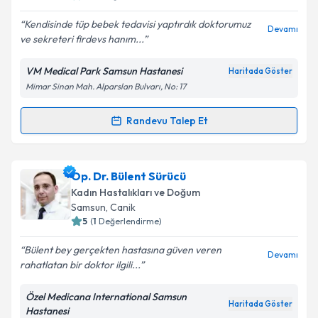
E-posta Adresiniz
Kendisinde tüp bebek tedavisi yaptırdık doktorumuz
Devamı
ve sekreteri firdevs hanım...
VM Medical Park Samsun Hastanesi
Haritada Göster
Mimar Sinan Mah. Alparslan Bulvarı, No: 17
Kişisel verilerimin işlenmesine ilişkin
Aydınlatma
Metni
'ni okudum ve kişisel verilerimin belirtilen
kapsamda işlenmesini kabul ediyorum.
Randevu Talep Et
Randevu Takvimi Talebi
Takvim Talebini Gönder
Prof. Dr. Yaşar Tayfun Alper
için randevu takvimi
Op. Dr. Bülent Sürücü
talebi oluşturun. Size bu uzmandan randevu almanız
Kadın Hastalıkları ve Doğum
için bir takvim hazırlandığında e-posta ile
Samsun
, Canik
bilgilendireceğiz.
5
(
1
Değerlendirme)
E-posta Adresiniz
Bülent bey gerçekten hastasına güven veren
Devamı
rahatlatan bir doktor ilgili...
Özel Medicana International Samsun
Haritada Göster
Hastanesi
Kişisel verilerimin işlenmesine ilişkin
Aydınlatma