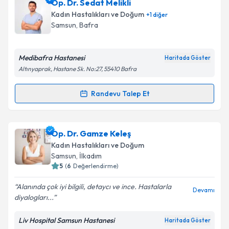
Op. Dr. Çiçek Şükürova
için randevu takvimi talebi
Op. Dr. Sedat Melikli
oluşturun. Size bu uzmandan randevu almanız için bir
Takvim Talebini Gönder
Kadın Hastalıkları ve Doğum
+
1
diğer
takvim hazırlandığında e-posta ile bilgilendireceğiz.
Samsun
, Bafra
E-posta Adresiniz
Medibafra Hastanesi
Haritada Göster
Altınyaprak, Hastane Sk. No:27, 55410 Bafra
Kişisel verilerimin işlenmesine ilişkin
Aydınlatma
Randevu Talep Et
Randevu Takvimi Talebi
Metni
'ni okudum ve kişisel verilerimin belirtilen
kapsamda işlenmesini kabul ediyorum.
Op. Dr. Sedat Melikli
için randevu takvimi talebi
Op. Dr. Gamze Keleş
oluşturun. Size bu uzmandan randevu almanız için bir
Takvim Talebini Gönder
Kadın Hastalıkları ve Doğum
takvim hazırlandığında e-posta ile bilgilendireceğiz.
Samsun
, İlkadım
5
(
6
Değerlendirme)
E-posta Adresiniz
Alanında çok iyi bilgili, detaycı ve ince. Hastalarla
Devamı
diyalogları...
Liv Hospital Samsun Hastanesi
Haritada Göster
Kişisel verilerimin işlenmesine ilişkin
Aydınlatma