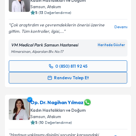
Kadın Hastalıkları ve Doğum
Samsun
, Atakum
5
(
13
Değerlendirme)
Çok araştırdım ve çevremdekilerin önerisi üzerine
Devamı
gittim. Tüm kontroller, ilgisi,...
VM Medical Park Samsun Hastanesi
Haritada Göster
Mimarsinan, Alparslan Blv. No:17
0 (850) 811 92 45
Randevu Takvimi Talebi
Randevu Talep Et
Op. Dr. Zeynep Banu Erdoğdu
için randevu takvimi
talebi oluşturun. Size bu uzmandan randevu almanız
için bir takvim hazırlandığında e-posta ile
Op. Dr. Nagihan Yılmaz
bilgilendireceğiz.
Kadın Hastalıkları ve Doğum
Samsun
, Atakum
E-posta Adresiniz
5
(
10
Değerlendirme)
Hastaya yaklaşımı disiplini sorunlar karşısındaki