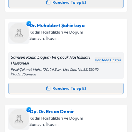
Randevu Talep Et
Randevu Takvimi Talebi
Takvim Talebini Gönder
Op. Dr. Önder Kaplan
için randevu takvimi talebi
Dr. Muhabbet Şahinkaya
oluşturun. Size bu uzmandan randevu almanız için bir
Kadın Hastalıkları ve Doğum
takvim hazırlandığında e-posta ile bilgilendireceğiz.
Samsun
, İlkadım
E-posta Adresiniz
Samsun Kadın Doğum Ve Çocuk Hastalıkları
Haritada Göster
Hastanesi
Fevzi Çakmak Mah., 100. Yıl Bulv., Lise Cad. No:83, 55070
İlkadım/Samsun
Kişisel verilerimin işlenmesine ilişkin
Aydınlatma
Metni
'ni okudum ve kişisel verilerimin belirtilen
Randevu Talep Et
kapsamda işlenmesini kabul ediyorum.
Randevu Takvimi Talebi
Takvim Talebini Gönder
Dr. Muhabbet Şahinkaya
için randevu takvimi talebi
Op. Dr. Ercan Demir
oluşturun. Size bu uzmandan randevu almanız için bir
Kadın Hastalıkları ve Doğum
takvim hazırlandığında e-posta ile bilgilendireceğiz.
Samsun
, İlkadım