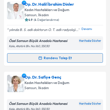
Op. Dr. Sevinç Bilgin
için randevu takvimi talebi
Op. Dr. Halil İbrahim Dinler
oluşturun. Size bu uzmandan randevu almanız için bir
Kadın Hastalıkları ve Doğum
takvim hazırlandığında e-posta ile bilgilendireceğiz.
Samsun
, İlkadım
4.9
(
4
Değerlendirme)
E-posta Adresiniz
Devamı
yılında B. S. adlı doktorun O. T. adlı radyoloji...
Özel Samsun Büyük Anadolu Hastanesi
Haritada Göster
Kale, Atatürk Blv. No:160, 55030
Kişisel verilerimin işlenmesine ilişkin
Aydınlatma
Metni
'ni okudum ve kişisel verilerimin belirtilen
kapsamda işlenmesini kabul ediyorum.
Randevu Talep Et
Randevu Takvimi Talebi
Takvim Talebini Gönder
Op. Dr. Halil İbrahim Dinler
için randevu takvimi
Op. Dr. Safiye Genç
talebi oluşturun. Size bu uzmandan randevu almanız
Kadın Hastalıkları ve Doğum
için bir takvim hazırlandığında e-posta ile
Samsun
, İlkadım
bilgilendireceğiz.
E-posta Adresiniz
Özel Samsun Büyük Anadolu Hastanesi
Haritada Göster
Kale, Atatürk Blv. No:160, 55030