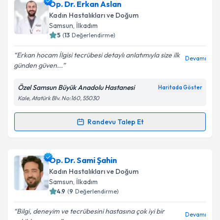
Dr. Öğr. Üyesi Naziye Gürkan Sabah
için randevu
Op. Dr. Erkan Aslan
takvimi talebi oluşturun. Size bu uzmandan randevu
Kadın Hastalıkları ve Doğum
almanız için bir takvim hazırlandığında e-posta ile
Samsun
, İlkadım
bilgilendireceğiz.
5
(
13
Değerlendirme)
E-posta Adresiniz
Erkan hocam İlgisi tecrübesi detaylı anlatımıyla size ilk
Devamı
günden güven...
Özel Samsun Büyük Anadolu Hastanesi
Haritada Göster
Kale, Atatürk Blv. No:160, 55030
Kişisel verilerimin işlenmesine ilişkin
Aydınlatma
Metni
'ni okudum ve kişisel verilerimin belirtilen
kapsamda işlenmesini kabul ediyorum.
Randevu Talep Et
Randevu Takvimi Talebi
Takvim Talebini Gönder
Op. Dr. Erkan Aslan
için randevu takvimi talebi
Op. Dr. Sami Şahin
oluşturun. Size bu uzmandan randevu almanız için bir
Kadın Hastalıkları ve Doğum
takvim hazırlandığında e-posta ile bilgilendireceğiz.
Samsun
, İlkadım
4.9
(
9
Değerlendirme)
E-posta Adresiniz
Bilgi, deneyim ve tecrübesini hastasına çok iyi bir
Devamı