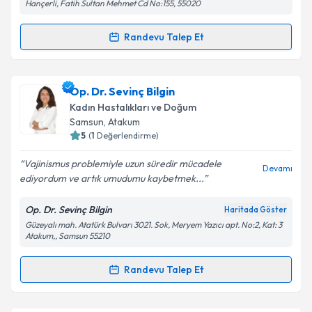
Hançerli, Fatih Sultan Mehmet Cd No:155, 55020
Metni
'ni okudum ve kişisel verilerimin belirtilen
kapsamda işlenmesini kabul ediyorum.
Randevu Talep Et
Randevu Takvimi Talebi
Takvim Talebini Gönder
Op. Dr. Gamze Keleş
için randevu takvimi talebi
Op. Dr. Sevinç Bilgin
oluşturun. Size bu uzmandan randevu almanız için bir
Kadın Hastalıkları ve Doğum
takvim hazırlandığında e-posta ile bilgilendireceğiz.
Samsun
, Atakum
5
(
1
Değerlendirme)
E-posta Adresiniz
Vajinismus problemiyle uzun süredir mücadele
Devamı
ediyordum ve artık umudumu kaybetmek...
Op. Dr. Sevinç Bilgin
Haritada Göster
Kişisel verilerimin işlenmesine ilişkin
Aydınlatma
Güzeyalı mah. Atatürk Bulvarı 3021. Sok, Meryem Yazıcı apt. No:2, Kat: 3
Metni
'ni okudum ve kişisel verilerimin belirtilen
Atakum,, Samsun 55210
kapsamda işlenmesini kabul ediyorum.
Randevu Talep Et
Randevu Takvimi Talebi
Takvim Talebini Gönder