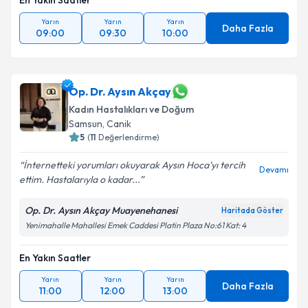
En Yakın Saatler
Yarın
Yarın
Yarın
Daha Fazla
09:00
09:30
10:00
Op. Dr. Aysın Akçay
Kadın Hastalıkları ve Doğum
Samsun
, Canik
5
(
11
Değerlendirme)
İnternetteki yorumları okuyarak Aysın Hoca'yı tercih
Devamı
ettim. Hastalarıyla o kadar...
Op. Dr. Aysın Akçay Muayenehanesi
Haritada Göster
Yenimahalle Mahallesi Emek Caddesi Platin Plaza No:61 Kat: 4
En Yakın Saatler
Yarın
Yarın
Yarın
Daha Fazla
11:00
12:00
13:00