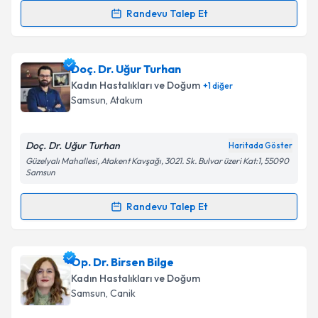
Randevu Talep Et
Randevu Takvimi Talebi
Takvim Talebini Gönder
Op. Dr. Kadir Şahin
için randevu takvimi talebi
Doç. Dr. Uğur Turhan
oluşturun. Size bu uzmandan randevu almanız için bir
Kadın Hastalıkları ve Doğum
+
1
diğer
takvim hazırlandığında e-posta ile bilgilendireceğiz.
Samsun
, Atakum
E-posta Adresiniz
Doç. Dr. Uğur Turhan
Haritada Göster
Güzelyalı Mahallesi, Atakent Kavşağı, 3021. Sk. Bulvar üzeri Kat:1, 55090
Samsun
Kişisel verilerimin işlenmesine ilişkin
Aydınlatma
Randevu Talep Et
Metni
'ni okudum ve kişisel verilerimin belirtilen
Randevu Takvimi Talebi
kapsamda işlenmesini kabul ediyorum.
Doç. Dr. Uğur Turhan
için randevu takvimi talebi
Op. Dr. Birsen Bilge
Takvim Talebini Gönder
oluşturun. Size bu uzmandan randevu almanız için bir
Kadın Hastalıkları ve Doğum
takvim hazırlandığında e-posta ile bilgilendireceğiz.
Samsun
, Canik
E-posta Adresiniz