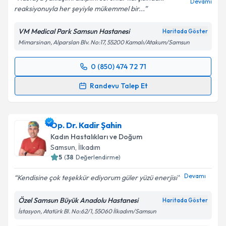
Devamı
reaksiyonuyla her şeyiyle mükemmel bir...
Kişisel verilerimin işlenmesine ilişkin
Aydınlatma
VM Medical Park Samsun Hastanesi
Haritada Göster
Metni
'ni okudum ve kişisel verilerimin belirtilen
Mimarsinan, Alparslan Blv. No:17, 55200 Kamalı/Atakum/Samsun
kapsamda işlenmesini kabul ediyorum.
0 (850) 474 72 71
Randevu Takvimi Talebi
Takvim Talebini Gönder
Randevu Talep Et
Op. Dr. Nagihan Yılmaz
için randevu takvimi talebi
oluşturun. Size bu uzmandan randevu almanız için bir
Op. Dr. Kadir Şahin
takvim hazırlandığında e-posta ile bilgilendireceğiz.
Kadın Hastalıkları ve Doğum
E-posta Adresiniz
Samsun
, İlkadım
5
(
38
Değerlendirme)
Devamı
Kendisine çok teşekkür ediyorum güler yüzü enerjisi
Kişisel verilerimin işlenmesine ilişkin
Aydınlatma
Özel Samsun Büyük Anadolu Hastanesi
Haritada Göster
Metni
'ni okudum ve kişisel verilerimin belirtilen
İstasyon, Atatürk Bl. No:62/1, 55060 İlkadım/Samsun
kapsamda işlenmesini kabul ediyorum.