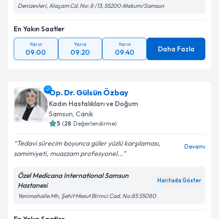
Denizevleri, Alaçam Cd. No: 8 /13, 55200 Atakum/Samsun
En Yakın Saatler
Yarın
Yarın
Yarın
Daha Fazla
09:00
09:20
09:40
Op. Dr. Gülsün Özbay
Kadın Hastalıkları ve Doğum
Samsun
, Canik
5
(
28
Değerlendirme)
Tedavi sürecim boyunca güler yüzlü karşılaması,
Devamı
samimiyeti, muazzam profesyonel...
Özel Medicana International Samsun
Haritada Göster
Hastanesi
Yenimahalle Mh, Şehit Mesut Birinci Cad. No:85 55080