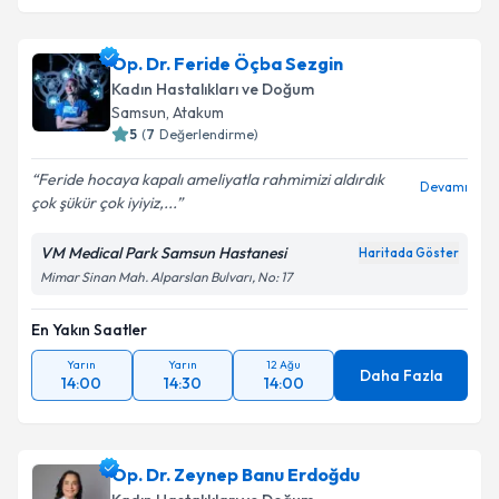
Op. Dr. Feride Öçba Sezgin
Kadın Hastalıkları ve Doğum
Samsun
, Atakum
5
(
7
Değerlendirme)
Feride hocaya kapalı ameliyatla rahmimizi aldırdık
Devamı
çok şükür çok iyiyiz,...
VM Medical Park Samsun Hastanesi
Haritada Göster
Mimar Sinan Mah. Alparslan Bulvarı, No: 17
En Yakın Saatler
Yarın
Yarın
12 Ağu
Daha Fazla
14:00
14:30
14:00
Op. Dr. Zeynep Banu Erdoğdu