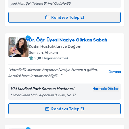
yeni Mah. Şehit Mesut Birinci Cad.No:85
Metni
'ni okudum ve kişisel verilerimin belirtilen
kapsamda işlenmesini kabul ediyorum.
Randevu Talep Et
Randevu Takvimi Talebi
Takvim Talebini Gönder
Op. Dr. Bülent Sürücü
için randevu takvimi talebi
Dr. Öğr. Üyesi Naziye Gürkan Sabah
oluşturun. Size bu uzmandan randevu almanız için bir
Kadın Hastalıkları ve Doğum
takvim hazırlandığında e-posta ile bilgilendireceğiz.
Samsun
, Atakum
5
(
18
Değerlendirme)
E-posta Adresiniz
Hamilelik sürecim boyunca Naziye Hanım’a gittim,
Devamı
kendisi hem inanılmaz bilgili...
VM Medical Park Samsun Hastanesi
Haritada Göster
Kişisel verilerimin işlenmesine ilişkin
Aydınlatma
Mimar Sinan Mah. Alparslan Bulvarı, No: 17
Metni
'ni okudum ve kişisel verilerimin belirtilen
kapsamda işlenmesini kabul ediyorum.
Randevu Talep Et
Randevu Takvimi Talebi
Takvim Talebini Gönder