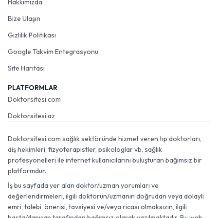
Hakkımızda
Bize Ulaşın
Gizlilik Politikası
Google Takvim Entegrasyonu
Site Haritası
PLATFORMLAR
Doktorsitesi.com
Doktorsitesi.az
Doktorsitesi.com sağlık sektöründe hizmet veren tıp doktorları,
diş hekimleri, fizyoterapistler, psikologlar vb. sağlık
profesyonelleri ile internet kullanıcılarını buluşturan bağımsız bir
platformdur.
İş bu sayfada yer alan doktor/uzman yorumları ve
değerlendirmeleri, ilgili doktorun/uzmanın doğrudan veya dolaylı
emri, talebi, önerisi, tavsiyesi ve/veya ricası olmaksızın, ilgili
hasta/danışan tarafından bağımsız olarak yazılmaktadır. Bu web