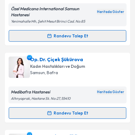
Özel Medicana International Samsun
Haritada Göster
Hastanesi
Yenimahalle Mh, Şehit Mesut Birinci Cad. No:85
Kişisel verilerimin işlenmesine ilişkin
Aydınlatma
Metni
'ni okudum ve kişisel verilerimin belirtilen
Randevu Talep Et
Randevu Takvimi Talebi
kapsamda işlenmesini kabul ediyorum.
Op. Dr. Birsen Bilge
için randevu takvimi talebi
Op. Dr. Çiçek Şükürova
Takvim Talebini Gönder
oluşturun. Size bu uzmandan randevu almanız için bir
Kadın Hastalıkları ve Doğum
takvim hazırlandığında e-posta ile bilgilendireceğiz.
Samsun
, Bafra
E-posta Adresiniz
Medibafra Hastanesi
Haritada Göster
Altınyaprak, Hastane Sk. No:27, 55410
Kişisel verilerimin işlenmesine ilişkin
Aydınlatma
Randevu Talep Et
Randevu Takvimi Talebi
Metni
'ni okudum ve kişisel verilerimin belirtilen
kapsamda işlenmesini kabul ediyorum.