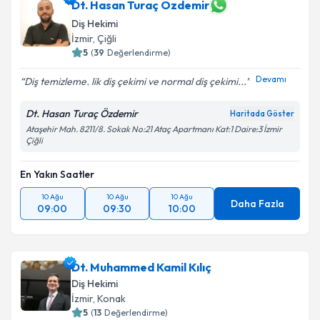
Dt. Hasan Turaç Özdemir
E-posta Adresiniz
Diş Hekimi
İzmir
, Çiğli
5
(
39
Değerlendirme)
Devamı
Kişisel verilerimin işlenmesine ilişkin
Aydınlatma
Diş temizleme. lik diş çekimi ve normal diş çekimi...
Metni
'ni okudum ve kişisel verilerimin belirtilen
kapsamda işlenmesini kabul ediyorum.
Dt. Hasan Turaç Özdemir
Haritada Göster
Ataşehir Mah. 8211/8. Sokak No:21 Ataç Apartmanı Kat:1 Daire:3 İzmir
Çiğli
Takvim Talebini Gönder
En Yakın Saatler
10 Ağu
10 Ağu
10 Ağu
Daha Fazla
09:00
09:30
10:00
Dt. Muhammed Kamil Kılıç
Diş Hekimi
İzmir
, Konak
5
(
13
Değerlendirme)