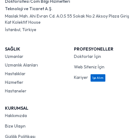
Doktorsitesi Com Bilgi Hizmetleri
Teknoloji ve Ticaret A.Ş.
Maslak Mah. Ahi Evran Cd. A.O.S 55 Sokak No:2 Aksoy Plaza Giriş
Kat Kolektif House
İstanbul, Türkiye
SAĞLIK
PROFESYONELLER
Uzmanlar
Doktorlar İçin
Uzmanlık Alanları
Web Siteniz İçin
Hastalıklar
Kariyer
İşe Alım
Hizmetler
Hastaneler
KURUMSAL
Hakkımızda
Bize Ulaşın
Gizlilik Politikası