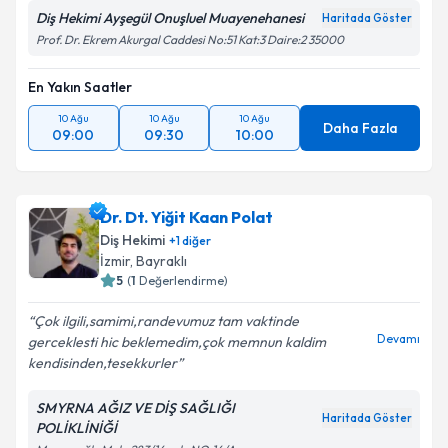
Diş Hekimi Ayşegül Onuşluel Muayenehanesi
Haritada Göster
Prof. Dr. Ekrem Akurgal Caddesi No:51 Kat:3 Daire:2 35000
En Yakın Saatler
10 Ağu
10 Ağu
10 Ağu
Daha Fazla
09:00
09:30
10:00
Dr. Dt. Yiğit Kaan Polat
Diş Hekimi
+
1
diğer
İzmir
, Bayraklı
5
(
1
Değerlendirme)
Çok ilgili,samimi,randevumuz tam vaktinde
Devamı
gerceklesti hic beklemedim,çok memnun kaldim
kendisinden,tesekkurler
SMYRNA AĞIZ VE DİŞ SAĞLIĞI
Haritada Göster
POLİKLİNİĞİ