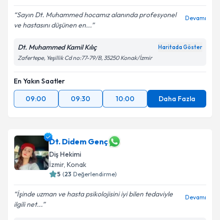
Sayın Dt. Muhammed hocamız alanında profesyonel
Devamı
ve hastasını düşünen en...
Dt. Muhammed Kamil Kılıç
Haritada Göster
Zafertepe, Yeşillik Cd no:77-79/B, 35250 Konak/İzmir
En Yakın Saatler
09:00
09:30
10:00
Daha Fazla
Dt. Didem Genç
Diş Hekimi
İzmir
, Konak
5
(
23
Değerlendirme)
İşinde uzman ve hasta psikolojisini iyi bilen tedaviyle
Devamı
ilgili net...