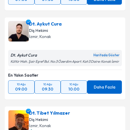
Dt. Aykut Cura
Diş Hekimi
İzmir
, Konak
Dt. Aykut Cura
Haritada Göster
Kültür Mah. Şair Eşref Bul. No:3 Özerdim Apart. Kat:3 Daire: Konak İzmir
En Yakın Saatler
10 Ağu
10 Ağu
10 Ağu
Daha Fazla
09:00
09:30
10:00
Dt. Tibet Yılmazer
Diş Hekimi
İzmir
, Konak