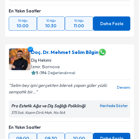
En Yakın Saatler
10 Ağu
10 Ağu
10 Ağu
Daha Fazla
10:00
10:30
11:00
Doç. Dr. Mehmet Selim Bilgin
Diş Hekimi
İzmir
, Bornova
5
(
194
Değerlendirme)
Selim bey işini gerçekten bilerek yapan güler yüzlü
Devamı
sempatik bir...
Pro Estetik Ağız ve Diş Sağlığı Polikliniği
Haritada Göster
375 Sok. Kazım Dirik Mah. No:16A
En Yakın Saatler
09:00
09:30
10:00
Daha Fazla