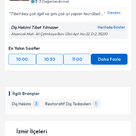
5
(
1
Değerlendirme)
Devamı
Tibet bey çok ilgili ve işini çok iyi yapan tecrübeli...
Diş Hekimi Tibet Yılmazer
Haritada Göster
Alsancak Mah. Ali Çetinkaya Bulv. Ülkü Apt. No:22, D:2, 35220
En Yakın Saatler
10:00
10:30
11:00
Daha Fazla
İlgili Branşlar
Diş Hekimi
Restoratif Diş Tedavileri
3
1
İzmir İlçeleri