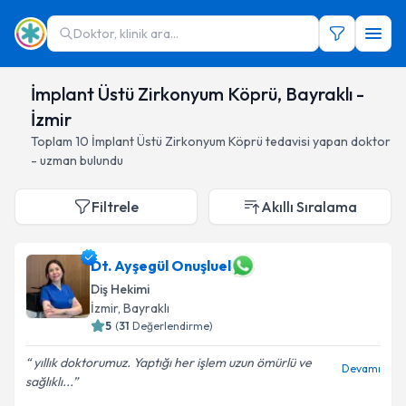
Doktor, klinik ara...
İmplant Üstü Zirkonyum Köprü, Bayraklı -
İzmir
Toplam
10
İmplant Üstü Zirkonyum Köprü
tedavisi yapan doktor
- uzman bulundu
Filtrele
Akıllı Sıralama
Dt. Ayşegül Onuşluel
Diş Hekimi
İzmir
, Bayraklı
5
(
31
Değerlendirme)
yıllık doktorumuz. Yaptığı her işlem uzun ömürlü ve
Devamı
sağlıklı...