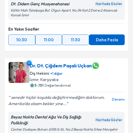
Dt. Didem Genç Muayenehanesi
Haritada Göster
Kültür Mah.Talatpaşa Bul. Olgun Apart. No:34 Kat:2 Daire:2 Alsancak
Konak İzmir
En Yakın Saatler
10:30
11:00
11:30
Daha Fazla
Dr. Dt. Çiğdem Paşalı Uçkan
Diş Hekimi
+
1
diğer
İzmir
, Karşıyaka
5
(
151
Değerlendirme)
senedir hiçbir koşulda değiştirirmediğim doktorum.
Devamı
Amerika’da olsam bekler yine...
Beyaz Nokta Dental Ağız Ve Diş Sağlığı
Haritada Göster
Polikliniği
Cevher Dudayev Bulvarı 6518/6 Sk. No:2 Beyaz Nokta Sitesi Mavişehir