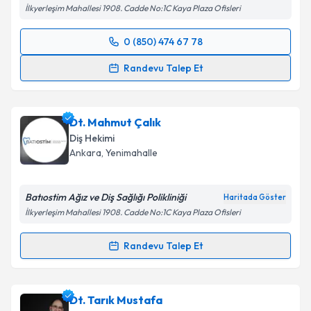
İlkyerleşim Mahallesi 1908. Cadde No:1C Kaya Plaza Ofisleri
0 (850) 474 67 78
Randevu Takvimi Talebi
Randevu Talep Et
Dt. Duygu Demir Kökçınar
için randevu takvimi
talebi oluşturun. Size bu uzmandan randevu almanız
Dt. Mahmut Çalık
için bir takvim hazırlandığında e-posta ile
bilgilendireceğiz.
Diş Hekimi
Ankara
, Yenimahalle
E-posta Adresiniz
Batıostim Ağız ve Diş Sağlığı Polikliniği
Haritada Göster
İlkyerleşim Mahallesi 1908. Cadde No:1C Kaya Plaza Ofisleri
Kişisel verilerimin işlenmesine ilişkin
Aydınlatma
Randevu Talep Et
Metni
'ni okudum ve kişisel verilerimin belirtilen
Randevu Takvimi Talebi
kapsamda işlenmesini kabul ediyorum.
Dt. Mahmut Çalık
için randevu takvimi talebi
Dt. Tarık Mustafa
Takvim Talebini Gönder