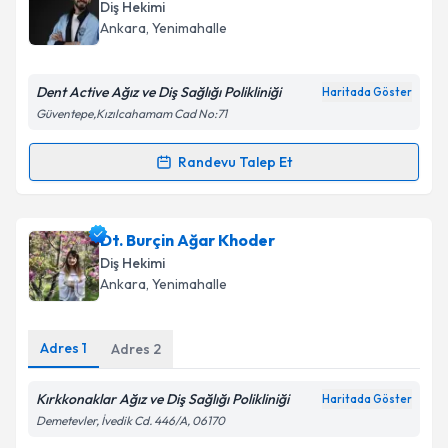
oluşturun. Size bu uzmandan randevu almanız için bir
Diş Hekimi
takvim hazırlandığında e-posta ile bilgilendireceğiz.
Ankara
, Yenimahalle
E-posta Adresiniz
Dent Active Ağız ve Diş Sağlığı Polikliniği
Haritada Göster
Güventepe,Kızılcahamam Cad No:71
Kişisel verilerimin işlenmesine ilişkin
Aydınlatma
Randevu Talep Et
Randevu Takvimi Talebi
Metni
'ni okudum ve kişisel verilerimin belirtilen
kapsamda işlenmesini kabul ediyorum.
Dt. Tarık Mustafa
için randevu takvimi talebi
Dt. Burçin Ağar Khoder
oluşturun. Size bu uzmandan randevu almanız için bir
Takvim Talebini Gönder
Diş Hekimi
takvim hazırlandığında e-posta ile bilgilendireceğiz.
Ankara
, Yenimahalle
E-posta Adresiniz
Adres
1
Adres
2
Kırkkonaklar Ağız ve Diş Sağlığı Polikliniği
Haritada Göster
Kişisel verilerimin işlenmesine ilişkin
Aydınlatma
Demetevler, İvedik Cd. 446/A, 06170
Metni
'ni okudum ve kişisel verilerimin belirtilen