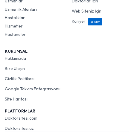
Uzmanlar
Doktorlar İçin
Uzmanlık Alanları
Web Siteniz İçin
Hastalıklar
Kariyer
İşe Alım
Hizmetler
Hastaneler
KURUMSAL
Hakkımızda
Bize Ulaşın
Gizlilik Politikası
Google Takvim Entegrasyonu
Site Haritası
PLATFORMLAR
Doktorsitesi.com
Doktorsitesi.az