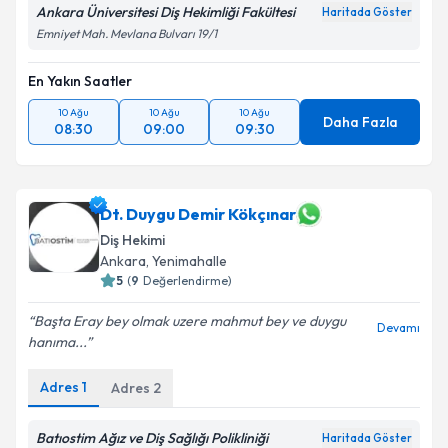
Ankara Üniversitesi Diş Hekimliği Fakültesi
Haritada Göster
Emniyet Mah. Mevlana Bulvarı 19/1
En Yakın Saatler
10 Ağu
10 Ağu
10 Ağu
Daha Fazla
08:30
09:00
09:30
Dt. Duygu Demir Kökçınar
Diş Hekimi
Ankara
, Yenimahalle
5
(
9
Değerlendirme)
Başta Eray bey olmak uzere mahmut bey ve duygu
Devamı
hanıma...
Adres
1
Adres
2
Batıostim Ağız ve Diş Sağlığı Polikliniği
Haritada Göster