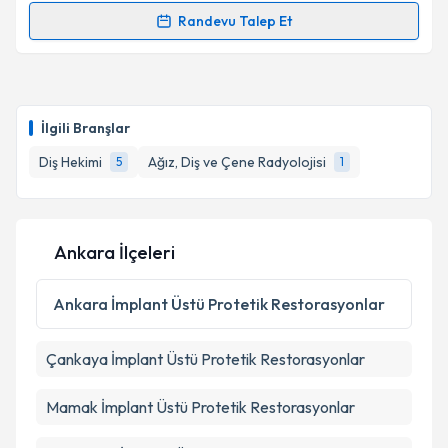
kapsamda işlenmesini kabul ediyorum.
Randevu Talep Et
Randevu Takvimi Talebi
Takvim Talebini Gönder
Dt. Burçin Ağar Khoder
için randevu takvimi talebi
oluşturun. Size bu uzmandan randevu almanız için bir
İlgili Branşlar
takvim hazırlandığında e-posta ile bilgilendireceğiz.
Diş Hekimi
Ağız, Diş ve Çene Radyolojisi
5
1
E-posta Adresiniz
Ankara İlçeleri
Kişisel verilerimin işlenmesine ilişkin
Aydınlatma
Metni
'ni okudum ve kişisel verilerimin belirtilen
Ankara
İmplant Üstü Protetik Restorasyonlar
kapsamda işlenmesini kabul ediyorum.
Çankaya
İmplant Üstü Protetik Restorasyonlar
Takvim Talebini Gönder
Mamak
İmplant Üstü Protetik Restorasyonlar