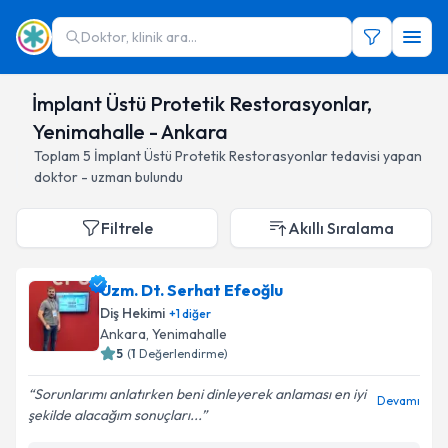
Doktor, klinik ara...
İmplant Üstü Protetik Restorasyonlar,
Yenimahalle - Ankara
Toplam
5
İmplant Üstü Protetik Restorasyonlar
tedavisi yapan
doktor - uzman bulundu
Filtrele
Akıllı Sıralama
Uzm. Dt. Serhat Efeoğlu
Diş Hekimi
+
1
diğer
Ankara
, Yenimahalle
5
(
1
Değerlendirme)
Sorunlarımı anlatırken beni dinleyerek anlaması en iyi
Devamı
şekilde alacağım sonuçları...