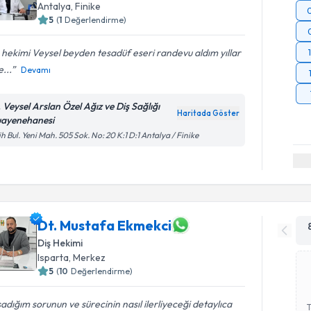
Antalya
, Finike
5
(
1
Değerlendirme)
 hekimi Veysel beyden tesadüf eseri randevu aldım yıllar
...
Devamı
. Veysel Arslan Özel Ağız ve Diş Sağlığı
Haritada Göster
ayenehanesi
ih Bul. Yeni Mah. 505 Sok. No: 20 K:1 D:1 Antalya / Finike
Dt. Mustafa Ekmekci
Diş Hekimi
Isparta
, Merkez
5
(
10
Değerlendirme)
adığım sorunun ve sürecinin nasıl ilerliyeceği detaylıca