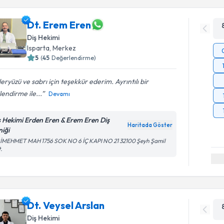
Dt. Erem Eren
Diş Hekimi
Isparta
, Merkez
5
(
45
Değerlendirme)
eryüzü ve sabrı için teşekkür ederim. Ayrıntılı bir
ilendirme ile...
Devamı
ş Hekimi Erden Eren & Erem Eren Diş
Haritada Göster
niği
RİMEHMET MAH 1756 SOK NO 6 İÇ KAPI NO 21 32100 Şeyh Şamil
.
Dt. Veysel Arslan
Diş Hekimi