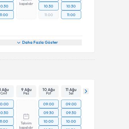
kapalıdır
10:30
10:30
10:30
11:00
11:00
11:00
Daha Fazla Göster
8 Ağu
9 Ağu
10 Ağu
11 Ağu
Cmt
Paz
Pzt
Sal
10:00
09:00
09:00
10:30
09:30
09:30
11:00
10:00
10:00
Takvim
kapalıdır