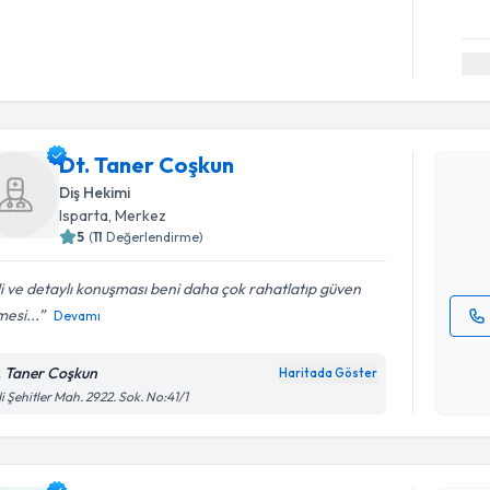
Randevu T
Dt. Taner
Dt. Taner Coşkun
uzmandan ra
Diş Hekimi
posta ile bi
Isparta
, Merkez
5
(
11
Değerlendirme)
E-posta Ad
ili ve detaylı konuşması beni daha çok rahatlatıp güven
esi...
Devamı
Kişisel
okudum
. Taner Coşkun
Haritada Göster
Randevu T
işlenm
i Şehitler Mah. 2922. Sok. No:41/1
Dr. Dt. Se
bu uzmandan