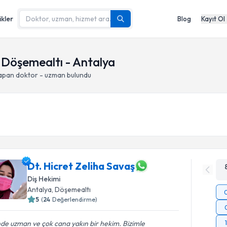
ikler
Blog
Kayıt Ol
 Döşemealtı - Antalya
yapan doktor - uzman bulundu
Dt. Hicret Zeliha Savaş
Diş Hekimi
Antalya
, Döşemealtı
5
(
24
Değerlendirme)
nde uzman ve çok cana yakın bir hekim. Bizimle