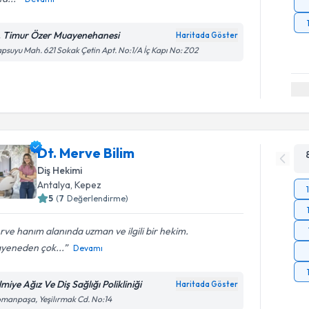
. Timur Özer Muayenehanesi
Haritada Göster
psuyu Mah. 621 Sokak Çetin Apt. No:1/A İç Kapı No: Z02
Dt. Merve Bilim
Diş Hekimi
Antalya
, Kepez
5
(
7
Değerlendirme)
ve hanım alanında uzman ve ilgili bir hekim.
yeneden çok...
Devamı
miye Ağız Ve Diş Sağlığı Polikliniği
Haritada Göster
manpaşa, Yeşilırmak Cd. No:14