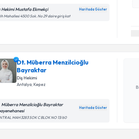
ş Hekimi Mustafa Ekmekçi
Haritada Göster
ih Mahallesi 4500 Sok. No 29 daire giriş kat
Randevu T
Dt. Müber
talebi oluş
Dt. Müberra Menzilcioğlu
takvim hazı
Bayraktar
Diş Hekimi
E-posta Ad
Antalya
, Kepez
B
. Müberra Menzilcioğlu Bayraktar
Haritada Göster
Kişisel
ayenehanesi
okudum
NTRAL MAH 3283 SOK C BLOK NO 13/60
işlenm