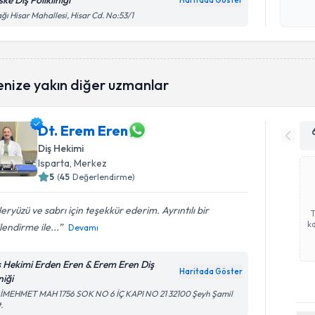
ke Diş Polikliniği
Haritada Göster
Kişisel
ğı Hisar Mahallesi, Hisar Cd. No:53/1
okudum
işlenm
enize yakın diğer uzmanlar
Dt. Erem Eren
Diş Hekimi
Isparta
, Merkez
5
(
45
Değerlendirme)
eryüzü ve sabrı için teşekkür ederim. Ayrıntılı bir
ka
ilendirme ile...
Devamı
ş Hekimi Erden Eren & Erem Eren Diş
Haritada Göster
niği
RİMEHMET MAH 1756 SOK NO 6 İÇ KAPI NO 21 32100 Şeyh Şamil
.