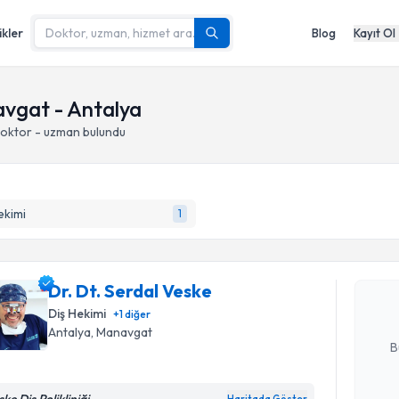
ikler
Blog
Kayıt Ol
navgat - Antalya
doktor - uzman bulundu
Randevu T
ekimi
1
Dr. Dt. Se
bu uzmandan
Dr. Dt. Serdal Veske
posta ile bi
Diş Hekimi
+
1
diğer
E-posta Ad
Antalya
, Manavgat
B