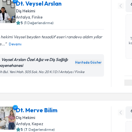
Dt. Veysel Arslan
Diş Hekimi
Antalya
, Finike
5
(
1
Değerlendirme)
 hekimi Veysel beyden tesadüf eseri randevu aldım yıllar
ka
...
Devamı
. Veysel Arslan Özel Ağız ve Diş Sağlığı
Haritada Göster
ayenehanesi
ih Bul. Yeni Mah. 505 Sok. No: 20 K:1 D:1 Antalya / Finike
Dt. Merve Bilim
Diş Hekimi
Antalya
, Kepez
5
(
7
Değerlendirme)