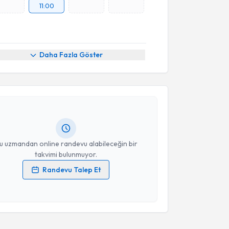
11:00
akvimi Talebi
Daha Fazla Göster
ra Menzilcioğlu Bayraktar
için randevu takvimi
turun. Size bu uzmandan randevu almanız için bir
rlandığında e-posta ile bilgilendireceğiz.
resiniz
u uzmandan online randevu alabileceğin bir
takvimi bulunmuyor.
Randevu Talep Et
 verilerimin işlenmesine ilişkin
Aydınlatma Metni
'ni
 ve kişisel verilerimin belirtilen kapsamda
esini kabul ediyorum.