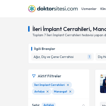
Uzmanlar
Klin
İleri İmplant Cerrahileri, Ma
Toplam
7
İleri İmplant Cerrahileri
tedavisi yapan 
İlgili Branşlar
Ağız, Diş ve Çene Cerrahisi
Diş H
1
Aktif Filtreler
İleri İmplant Cerrahileri
Antalya
Manavgat
Şehir
Antalya