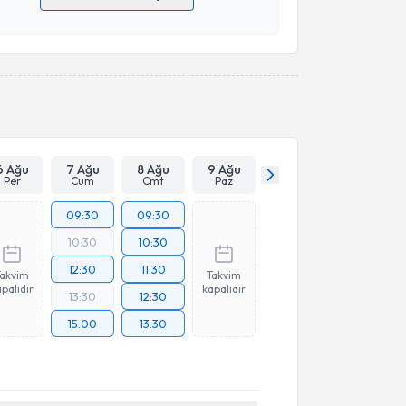
 verilerimin işlenmesine ilişkin
Aydınlatma Metni
'ni
 ve kişisel verilerimin belirtilen kapsamda
esini kabul ediyorum.
Takvim Talebini Gönder
6 Ağu
7 Ağu
8 Ağu
9 Ağu
Per
Cum
Cmt
Paz
09:30
09:30
10:30
10:30
12:30
11:30
Takvim
Takvim
palıdır
kapalıdır
13:30
12:30
15:00
13:30