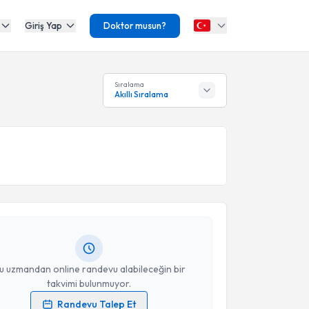
Giriş Yap
Doktor musun?
Sıralama
Akıllı Sıralama
akvimi Talebi
rdal Veske
için randevu takvimi talebi oluşturun. Size
 randevu almanız için bir takvim hazırlandığında e-
lgilendireceğiz.
resiniz
u uzmandan online randevu alabileceğin bir
takvimi bulunmuyor.
Randevu Talep Et