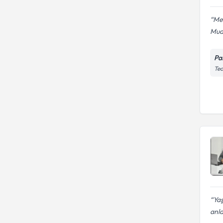
Mer
Mua
Pal
Teo
Yaş
anla