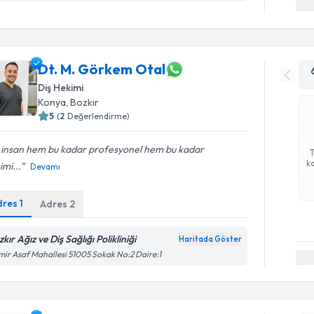
Dt. M. Görkem Otal
Diş Hekimi
Konya
, Bozkır
5
(
2
Değerlendirme)
r insan hem bu kadar profesyonel hem bu kadar
ka
mi...
Devamı
dres
1
Adres
2
kır Ağız ve Diş Sağlığı Polikliniği
Haritada Göster
ir Asaf Mahallesi 51005 Sokak No:2 Daire:1