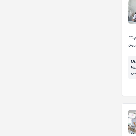
Diş
önce
Dt
Mu
fat