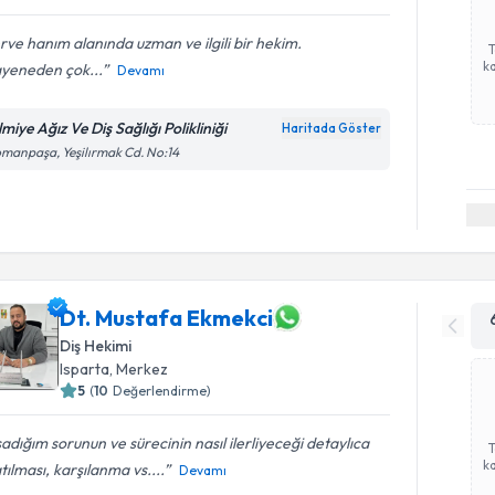
ve hanım alanında uzman ve ilgili bir hekim.
ka
yeneden çok...
Devamı
miye Ağız Ve Diş Sağlığı Polikliniği
Haritada Göster
manpaşa, Yeşilırmak Cd. No:14
Dt. Mustafa Ekmekci
Diş Hekimi
Isparta
, Merkez
5
(
10
Değerlendirme)
adığım sorunun ve sürecinin nasıl ilerliyeceği detaylıca
ka
tılması, karşılanma vs....
Devamı