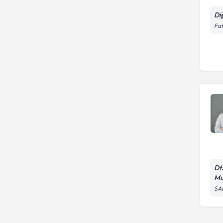
Di
Fat
Dt
Mu
SA