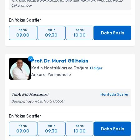
1071 Usta Plaza B Blok Kat.23 No:154 Kızılırmak Mah. 1443. Cad No.25
Çukurambar
En Yakın Saatler
Yarın
Yarın
Yarın
Daha Fazla
09:00
09:30
10:00
Prof. Dr. Murat Gültekin
Kadın Hastalıkları ve Doğum
+
1
diğer
Ankara
, Yenimahalle
Tobb Etü Hastanesi
Haritada Göster
Beştepe, Yaşam Cd. No:5, 06560
En Yakın Saatler
Yarın
Yarın
Yarın
Daha Fazla
09:00
09:30
10:00