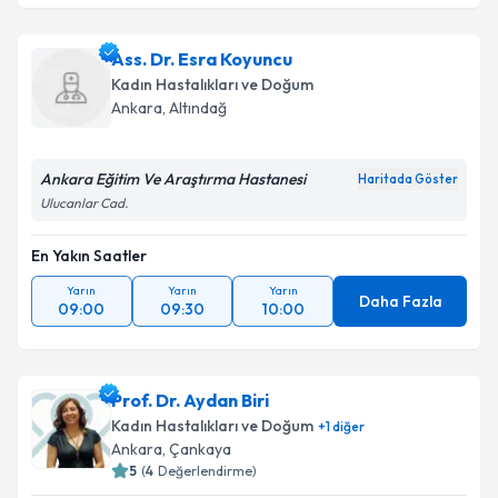
Ass. Dr. Esra Koyuncu
Kadın Hastalıkları ve Doğum
Ankara
, Altındağ
Ankara Eğitim Ve Araştırma Hastanesi
Haritada Göster
Ulucanlar Cad.
En Yakın Saatler
Yarın
Yarın
Yarın
Daha Fazla
09:00
09:30
10:00
Prof. Dr. Aydan Biri
Kadın Hastalıkları ve Doğum
+
1
diğer
Ankara
, Çankaya
5
(
4
Değerlendirme)