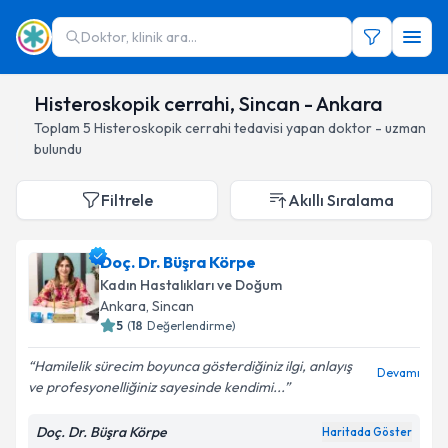
Doktor, klinik ara...
Histeroskopik cerrahi, Sincan - Ankara
Toplam
5
Histeroskopik cerrahi
tedavisi yapan doktor - uzman
bulundu
Filtrele
Akıllı Sıralama
Doç. Dr. Büşra Körpe
Kadın Hastalıkları ve Doğum
Ankara
, Sincan
5
(
18
Değerlendirme)
Hamilelik sürecim boyunca gösterdiğiniz ilgi, anlayış
Devamı
ve profesyonelliğiniz sayesinde kendimi...
Doç. Dr. Büşra Körpe
Haritada Göster