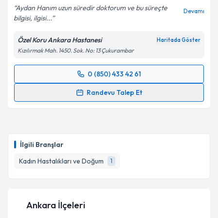
Aydan Hanım uzun süredir doktorum ve bu süreçte
Devamı
bilgisi, ilgisi...
Özel Koru Ankara Hastanesi
Haritada Göster
Kızılırmak Mah. 1450. Sok. No: 13 Çukurambar
0 (850) 433 42 61
Randevu Takvimi Talebi
Randevu Talep Et
Prof. Dr. Aydan Biri
için randevu takvimi talebi
oluşturun. Size bu uzmandan randevu almanız için bir
takvim hazırlandığında e-posta ile bilgilendireceğiz.
İlgili Branşlar
E-posta Adresiniz
Kadın Hastalıkları ve Doğum
1
Kişisel verilerimin işlenmesine ilişkin
Aydınlatma
Ankara İlçeleri
Metni
'ni okudum ve kişisel verilerimin belirtilen
kapsamda işlenmesini kabul ediyorum.