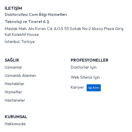
İLETİŞİM
Doktorsitesi Com Bilgi Hizmetleri
Teknoloji ve Ticaret A.Ş.
Maslak Mah. Ahi Evran Cd. A.O.S 55 Sokak No:2 Aksoy Plaza Giriş
Kat Kolektif House
İstanbul, Türkiye
SAĞLIK
PROFESYONELLER
Uzmanlar
Doktorlar İçin
Uzmanlık Alanları
Web Siteniz İçin
Hastalıklar
Kariyer
İşe Alım
Hizmetler
Hastaneler
KURUMSAL
Hakkımızda