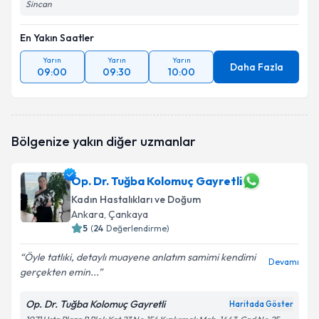
Sincan
En Yakın Saatler
Yarın
Yarın
Yarın
Daha Fazla
09:00
09:30
10:00
Bölgenize yakın diğer uzmanlar
Op. Dr. Tuğba Kolomuç Gayretli
Kadın Hastalıkları ve Doğum
Ankara
, Çankaya
5
(
24
Değerlendirme)
Öyle tatlıki, detaylı muayene anlatım samimi kendimi
Devamı
gerçekten emin...
Op. Dr. Tuğba Kolomuç Gayretli
Haritada Göster