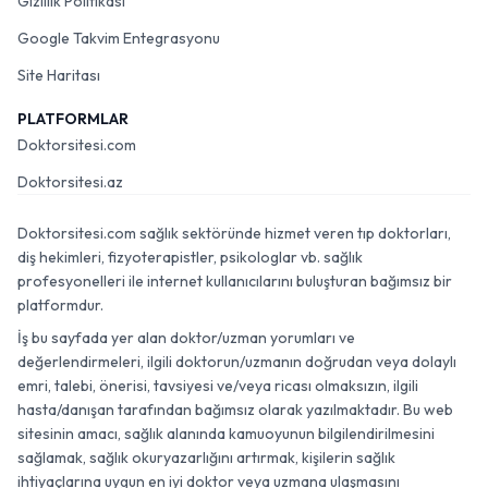
Gizlilik Politikası
Google Takvim Entegrasyonu
Site Haritası
PLATFORMLAR
Doktorsitesi.com
Doktorsitesi.az
Doktorsitesi.com sağlık sektöründe hizmet veren tıp doktorları,
diş hekimleri, fizyoterapistler, psikologlar vb. sağlık
profesyonelleri ile internet kullanıcılarını buluşturan bağımsız bir
platformdur.
İş bu sayfada yer alan doktor/uzman yorumları ve
değerlendirmeleri, ilgili doktorun/uzmanın doğrudan veya dolaylı
emri, talebi, önerisi, tavsiyesi ve/veya ricası olmaksızın, ilgili
hasta/danışan tarafından bağımsız olarak yazılmaktadır. Bu web
sitesinin amacı, sağlık alanında kamuoyunun bilgilendirilmesini
sağlamak, sağlık okuryazarlığını artırmak, kişilerin sağlık
ihtiyaçlarına uygun en iyi doktor veya uzmana ulaşmasını