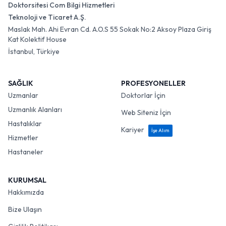
Doktorsitesi Com Bilgi Hizmetleri
Teknoloji ve Ticaret A.Ş.
Maslak Mah. Ahi Evran Cd. A.O.S 55 Sokak No:2 Aksoy Plaza Giriş
Kat Kolektif House
İstanbul, Türkiye
SAĞLIK
PROFESYONELLER
Uzmanlar
Doktorlar İçin
Uzmanlık Alanları
Web Siteniz İçin
Hastalıklar
Kariyer
İşe Alım
Hizmetler
Hastaneler
KURUMSAL
Hakkımızda
Bize Ulaşın