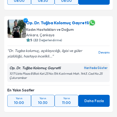
08:00
08:30
08:00
Op. Dr. Tuğba Kolomuç Gayretli
Kadın Hastalıkları ve Doğum
Ankara
, Çankaya
5
(
22
Değerlendirme)
Dr. Tugba kolumuç, açıklayıcılığı, ilgisi ve güler
Devamı
yüzlülüğü, hastaya incelikli...
Op. Dr. Tuğba Kolomuç Gayretli
Haritada Göster
1071 Usta Plaza B Blok Kat.23 No:154 Kızılırmak Mah. 1443. Cad No.25
Çukurambar
En Yakın Saatler
Yarın
Yarın
Yarın
Daha Fazla
10:00
10:30
11:00