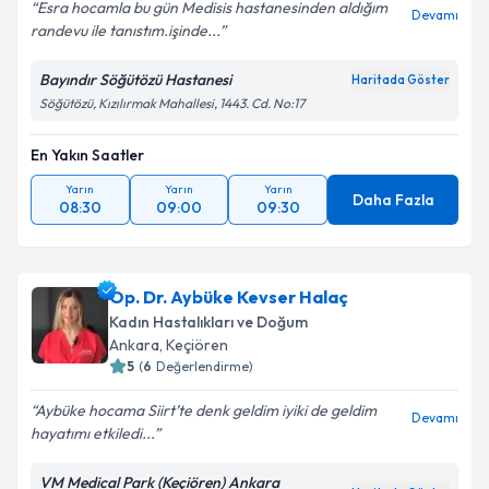
Esra hocamla bu gün Medisis hastanesinden aldığım
Devamı
randevu ile tanıstım.işinde...
Bayındır Söğütözü Hastanesi
Haritada Göster
Kişisel verilerimin işlenmesine ilişkin
Aydınlatma
Söğütözü, Kızılırmak Mahallesi, 1443. Cd. No:17
Metni
'ni okudum ve kişisel verilerimin belirtilen
kapsamda işlenmesini kabul ediyorum.
En Yakın Saatler
Yarın
Yarın
Yarın
Daha Fazla
08:30
09:00
09:30
Takvim Talebini Gönder
Op. Dr. Aybüke Kevser Halaç
Kadın Hastalıkları ve Doğum
Ankara
, Keçiören
5
(
6
Değerlendirme)
Aybüke hocama Siirt’te denk geldim iyiki de geldim
Devamı
hayatımı etkiledi...
VM Medical Park (Keçiören) Ankara