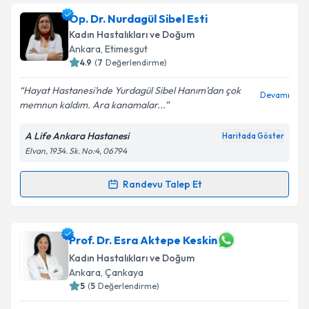
Op. Dr. Nurdagül Sibel Esti
Kadın Hastalıkları ve Doğum
Ankara
, Etimesgut
4.9
(
7
Değerlendirme)
Hayat Hastanesi’nde Yurdagül Sibel Hanım’dan çok
Devamı
memnun kaldım. Ara kanamalar...
A Life Ankara Hastanesi
Haritada Göster
Elvan, 1934. Sk. No:4, 06794
Randevu Talep Et
Randevu Takvimi Talebi
Op. Dr. Nurdagül Sibel Esti
için randevu takvimi
Prof. Dr. Esra Aktepe Keskin
talebi oluşturun. Size bu uzmandan randevu almanız
Kadın Hastalıkları ve Doğum
için bir takvim hazırlandığında e-posta ile
Ankara
, Çankaya
bilgilendireceğiz.
5
(
5
Değerlendirme)
E-posta Adresiniz