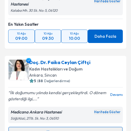
Haritada Göster
Hastanesi
Kalaba Mh. 30 Sk. No: 5, 06120
En Yakın Saatler
10 Ağu
10 Ağu
10 Ağu
Daha Fazla
09:00
09:30
10:00
Doç. Dr. Faika Ceylan Çiftçi
Kadın Hastalıkları ve Doğum
Ankara
, Sincan
5
(
88
Değerlendirme)
İlk doğumumu yılında kendisi gerçekleştirdi. O dönem
Devamı
gösterdiği ilgi,...
Medicana Ankara Hastanesi
Haritada Göster
Söğütözü, 2176. Sk. No: 3, 06510