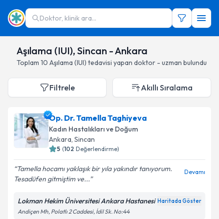
Doktor, klinik ara...
Aşılama (IUI), Sincan - Ankara
Toplam
10
Aşılama (IUI)
tedavisi yapan doktor - uzman bulundu
Filtrele
Akıllı Sıralama
Op. Dr. Tamella Taghiyeva
Kadın Hastalıkları ve Doğum
Ankara
, Sincan
5
(
102
Değerlendirme)
Tamella hocamı yaklaşık bir yıla yakındır tanıyorum.
Devamı
Tesadüfen gitmiştim ve...
Lokman Hekim Üniversitesi Ankara Hastanesi
Haritada Göster
Andiçen Mh, Polatlı 2 Caddesi, İdil Sk. No:44