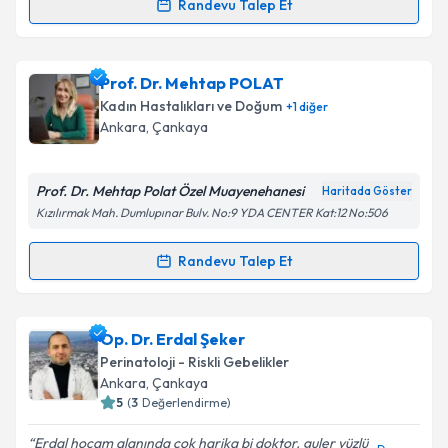
Randevu Talep Et
Randevu Takvimi Talebi
Doç. Dr. Faika Ceylan Çiftçi
için randevu takvimi
Prof. Dr. Mehtap POLAT
talebi oluşturun. Size bu uzmandan randevu almanız
Kadın Hastalıkları ve Doğum
+
1
diğer
için bir takvim hazırlandığında e-posta ile
Ankara
, Çankaya
bilgilendireceğiz.
E-posta Adresiniz
Prof. Dr. Mehtap Polat Özel Muayenehanesi
Haritada Göster
Kızılırmak Mah. Dumlupınar Bulv. No:9 YDA CENTER Kat:12 No:506
Randevu Talep Et
Randevu Takvimi Talebi
Kişisel verilerimin işlenmesine ilişkin
Aydınlatma
Metni
'ni okudum ve kişisel verilerimin belirtilen
kapsamda işlenmesini kabul ediyorum.
Prof. Dr. Mehtap POLAT
için randevu takvimi talebi
Op. Dr. Erdal Şeker
oluşturun. Size bu uzmandan randevu almanız için bir
Perinatoloji - Riskli Gebelikler
takvim hazırlandığında e-posta ile bilgilendireceğiz.
Takvim Talebini Gönder
Ankara
, Çankaya
5
(
3
Değerlendirme)
E-posta Adresiniz
Erdal hocam alanında çok harika bi doktor. guler yüzlü