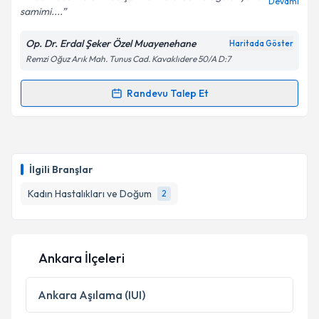
Devamı
samimi....
Op. Dr. Erdal Şeker Özel Muayenehane
Haritada Göster
Kişisel verilerimin işlenmesine ilişkin
Aydınlatma
Remzi Oğuz Arık Mah. Tunus Cad. Kavaklıdere 50/A D:7
Metni
'ni okudum ve kişisel verilerimin belirtilen
kapsamda işlenmesini kabul ediyorum.
Randevu Talep Et
Randevu Takvimi Talebi
Takvim Talebini Gönder
Op. Dr. Erdal Şeker
için randevu takvimi talebi
oluşturun. Size bu uzmandan randevu almanız için bir
İlgili Branşlar
takvim hazırlandığında e-posta ile bilgilendireceğiz.
Kadın Hastalıkları ve Doğum
2
E-posta Adresiniz
Ankara İlçeleri
Kişisel verilerimin işlenmesine ilişkin
Aydınlatma
Metni
'ni okudum ve kişisel verilerimin belirtilen
Ankara
Aşılama (IUI)
kapsamda işlenmesini kabul ediyorum.