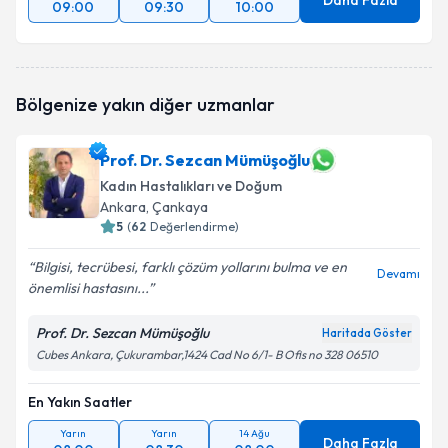
Daha Fazla
09:00
09:30
10:00
Bölgenize yakın diğer uzmanlar
Prof. Dr. Sezcan Mümüşoğlu
Kadın Hastalıkları ve Doğum
Ankara
, Çankaya
5
(
62
Değerlendirme)
Bilgisi, tecrübesi, farklı çözüm yollarını bulma ve en
Devamı
önemlisi hastasını...
Prof. Dr. Sezcan Mümüşoğlu
Haritada Göster
Cubes Ankara, Çukurambar,1424 Cad No 6/1- B Ofis no 328 06510
En Yakın Saatler
Yarın
Yarın
14 Ağu
Daha Fazla