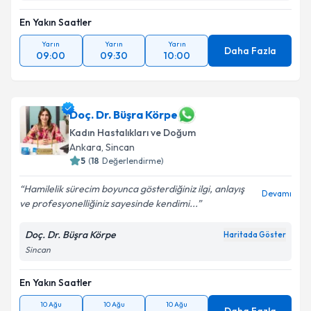
En Yakın Saatler
Yarın
Yarın
Yarın
Daha Fazla
09:00
09:30
10:00
Doç. Dr. Büşra Körpe
Kadın Hastalıkları ve Doğum
Ankara
, Sincan
5
(
18
Değerlendirme)
Hamilelik sürecim boyunca gösterdiğiniz ilgi, anlayış
Devamı
ve profesyonelliğiniz sayesinde kendimi...
Doç. Dr. Büşra Körpe
Haritada Göster
Sincan
En Yakın Saatler
10 Ağu
10 Ağu
10 Ağu