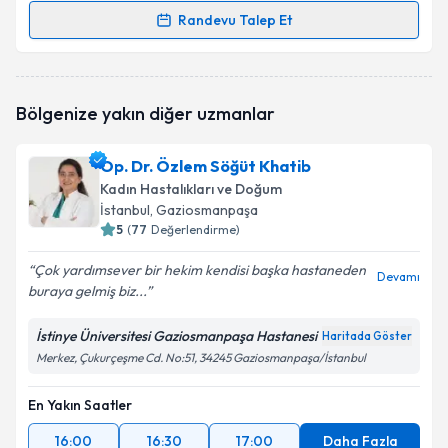
Randevu Talep Et
Randevu Takvimi Talebi
Op. Dr. Meriç Kabakcı
için randevu takvimi talebi
Bölgenize yakın diğer uzmanlar
oluşturun. Size bu uzmandan randevu almanız için bir
takvim hazırlandığında e-posta ile bilgilendireceğiz.
Op. Dr. Özlem Söğüt Khatib
E-posta Adresiniz
Kadın Hastalıkları ve Doğum
İstanbul
, Gaziosmanpaşa
5
(
77
Değerlendirme)
Çok yardımsever bir hekim kendisi başka hastaneden
Kişisel verilerimin işlenmesine ilişkin
Aydınlatma
Devamı
buraya gelmiş biz...
Metni
'ni okudum ve kişisel verilerimin belirtilen
kapsamda işlenmesini kabul ediyorum.
İstinye Üniversitesi Gaziosmanpaşa Hastanesi
Haritada Göster
Merkez, Çukurçeşme Cd. No:51, 34245 Gaziosmanpaşa/İstanbul
Takvim Talebini Gönder
En Yakın Saatler
16:00
16:30
17:00
Daha Fazla