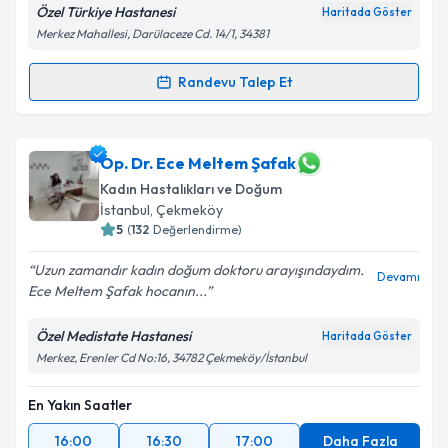
Özel Türkiye Hastanesi
Haritada Göster
Kişisel verilerimin işlenmesine ilişkin
Aydınlatma
Merkez Mahallesi, Darülaceze Cd. 14/1, 34381
Metni
'ni okudum ve kişisel verilerimin belirtilen
kapsamda işlenmesini kabul ediyorum.
Randevu Talep Et
Randevu Takvimi Talebi
Takvim Talebini Gönder
Op. Dr. Şakir Volkan Erdoğan
için randevu takvimi
Op. Dr. Ece Meltem Şafak
talebi oluşturun. Size bu uzmandan randevu almanız
Kadın Hastalıkları ve Doğum
için bir takvim hazırlandığında e-posta ile
İstanbul
, Çekmeköy
bilgilendireceğiz.
5
(
132
Değerlendirme)
E-posta Adresiniz
Uzun zamandır kadın doğum doktoru arayışındaydım.
Devamı
Ece Meltem Şafak hocanın...
Özel Medistate Hastanesi
Haritada Göster
Kişisel verilerimin işlenmesine ilişkin
Aydınlatma
Merkez, Erenler Cd No:16, 34782 Çekmeköy/İstanbul
Metni
'ni okudum ve kişisel verilerimin belirtilen
kapsamda işlenmesini kabul ediyorum.
En Yakın Saatler
16:00
16:30
17:00
Daha Fazla