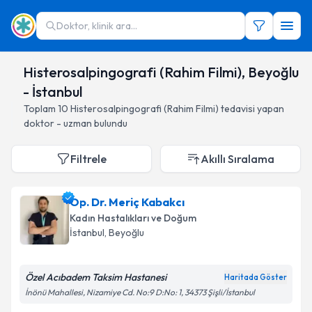
Doktor, klinik ara...
Histerosalpingografi (Rahim Filmi), Beyoğlu
- İstanbul
Toplam
10
Histerosalpingografi (Rahim Filmi)
tedavisi yapan
doktor - uzman bulundu
Filtrele
Akıllı Sıralama
Op. Dr. Meriç Kabakcı
Kadın Hastalıkları ve Doğum
İstanbul
, Beyoğlu
Özel Acıbadem Taksim Hastanesi
Haritada Göster
İnönü Mahallesi, Nizamiye Cd. No:9 D:No: 1, 34373 Şişli/İstanbul