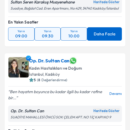
Sultan Seren Karakuş Muayenehane
Haritada Göster
Suadiye, Bağdat Cad. Eren Apartmanı, No:429, 34740 Kadıköy/İstanbul
En Yakın Saatler
Yarın
Yarın
Yarın
Daha Fazla
09:00
09:30
10:00
Op. Dr. Sultan Can
Kadın Hastalıkları ve Doğum
İstanbul
, Kadıköy
5
(
8
Değerlendirme)
Ben hayatım boyunca bu kadar ilgili bu kadar rafine
Devamı
bir...
Op. Dr. Sultan Can
Haritada Göster
SUADİYE MAHALLESİ ÖNCÜ SOK ÇELEM APT. NO 1 İÇ KAPI NO 9