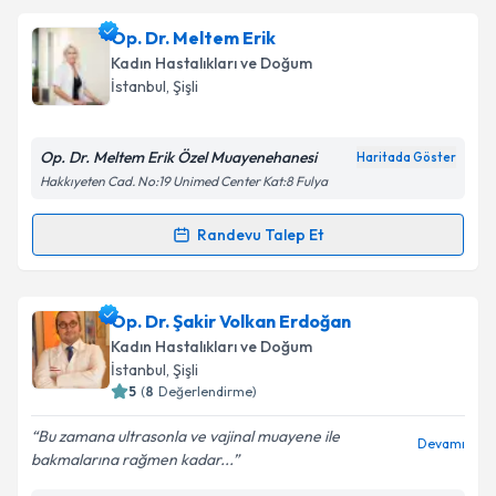
Op. Dr. Meltem Erik
Kadın Hastalıkları ve Doğum
İstanbul
, Şişli
Op. Dr. Meltem Erik Özel Muayenehanesi
Haritada Göster
Hakkıyeten Cad. No:19 Unimed Center Kat:8 Fulya
Randevu Talep Et
Randevu Takvimi Talebi
Op. Dr. Meltem Erik
için randevu takvimi talebi
Op. Dr. Şakir Volkan Erdoğan
oluşturun. Size bu uzmandan randevu almanız için bir
Kadın Hastalıkları ve Doğum
takvim hazırlandığında e-posta ile bilgilendireceğiz.
İstanbul
, Şişli
5
(
8
Değerlendirme)
E-posta Adresiniz
Bu zamana ultrasonla ve vajinal muayene ile
Devamı
bakmalarına rağmen kadar...