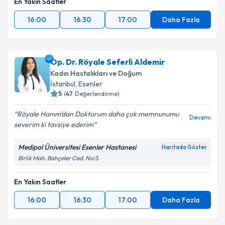
En Yakın Saatler
16:00
16:30
17:00
Daha Fazla
Op. Dr. Röyale Seferli Aldemir
Kadın Hastalıkları ve Doğum
İstanbul
, Esenler
5
(
47
Değerlendirme)
Röyale Hanım'dan Doktorum daha çok memnunumu
Devamı
severim ki tavsiye ederim
Medipol Üniversitesi Esenler Hastanesi
Haritada Göster
Birlik Mah. Bahçeler Cad. No:5
En Yakın Saatler
16:00
16:30
17:00
Daha Fazla