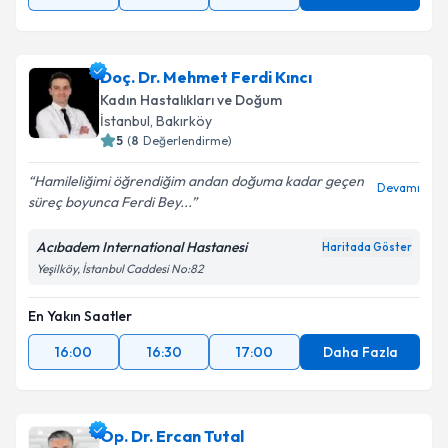
Doç. Dr. Mehmet Ferdi Kıncı
Kadın Hastalıkları ve Doğum
İstanbul
, Bakırköy
5
(
8
Değerlendirme)
Hamileliğimi öğrendiğim andan doğuma kadar geçen
Devamı
süreç boyunca Ferdi Bey...
Acıbadem International Hastanesi
Haritada Göster
Yeşilköy, İstanbul Caddesi No:82
En Yakın Saatler
16:00
16:30
17:00
Daha Fazla
Op. Dr. Ercan Tutal