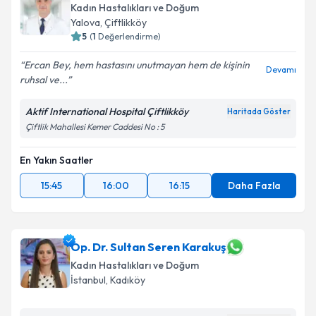
Kadın Hastalıkları ve Doğum
Yalova
, Çiftlikköy
5
(
1
Değerlendirme)
Ercan Bey, hem hastasını unutmayan hem de kişinin
Devamı
ruhsal ve...
Aktif International Hospital Çiftlikköy
Haritada Göster
Çiftlik Mahallesi Kemer Caddesi No : 5
En Yakın Saatler
15:45
16:00
16:15
Daha Fazla
Op. Dr. Sultan Seren Karakuş
Kadın Hastalıkları ve Doğum
İstanbul
, Kadıköy