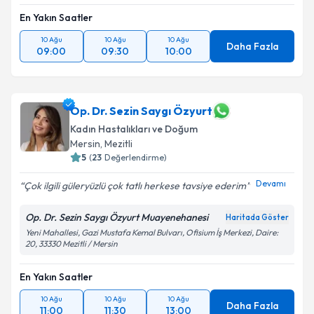
Takvim Talebini Gönder
En Yakın Saatler
10 Ağu
10 Ağu
10 Ağu
Daha Fazla
09:00
09:30
10:00
Op. Dr. Sezin Saygı Özyurt
Kadın Hastalıkları ve Doğum
Mersin
, Mezitli
5
(
23
Değerlendirme)
Devamı
Çok ilgili güleryüzlü çok tatlı herkese tavsiye ederim
Op. Dr. Sezin Saygı Özyurt Muayenehanesi
Haritada Göster
Yeni Mahallesi, Gazi Mustafa Kemal Bulvarı, Ofisium İş Merkezi, Daire:
20, 33330 Mezitli / Mersin
En Yakın Saatler
10 Ağu
10 Ağu
10 Ağu
Daha Fazla
11:00
11:30
13:00