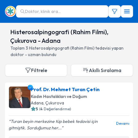
Doktor, klinik ara...
Histerosalpingografi (Rahim Filmi),
Çukurova - Adana
Toplam
3
Histerosalpingografi (Rahim Filmi)
tedavisi yapan
doktor - uzman bulundu
Filtrele
Akıllı Sıralama
Prof. Dr. Mehmet Turan Çetin
Kadın Hastalıkları ve Doğum
Adana
, Çukurova
5
(
4
Değerlendirme)
Turan beyin merkezine tüp bebek tedavisi için
Devamı
gitmiştik. Sorduğumuz her...