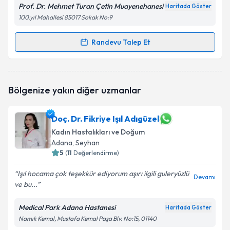
Prof. Dr. Mehmet Turan Çetin Muayenehanesi
Haritada Göster
100.yıl Mahallesi 85017 Sokak No:9
Randevu Talep Et
Randevu Takvimi Talebi
Prof. Dr. Mehmet Turan Çetin
için randevu takvimi
Bölgenize yakın diğer uzmanlar
talebi oluşturun. Size bu uzmandan randevu almanız
için bir takvim hazırlandığında e-posta ile
bilgilendireceğiz.
Doç. Dr. Fikriye Işıl Adıgüzel
Kadın Hastalıkları ve Doğum
E-posta Adresiniz
Adana
, Seyhan
5
(
11
Değerlendirme)
Işıl hocama çok teşekkür ediyorum aşırı ilgili guleryüzlü
Devamı
Kişisel verilerimin işlenmesine ilişkin
Aydınlatma
ve bu...
Metni
'ni okudum ve kişisel verilerimin belirtilen
kapsamda işlenmesini kabul ediyorum.
Medical Park Adana Hastanesi
Haritada Göster
Namık Kemal, Mustafa Kemal Paşa Blv. No:15, 01140