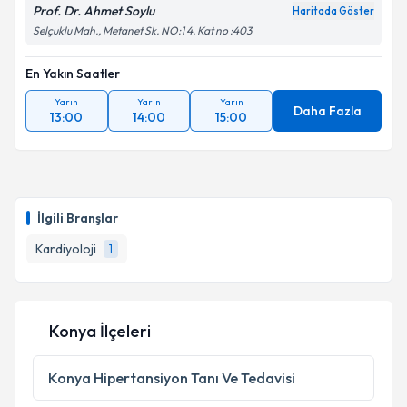
Prof. Dr. Ahmet Soylu
Haritada Göster
Selçuklu Mah., Metanet Sk. NO:1 4. Kat no :403
En Yakın Saatler
Yarın
Yarın
Yarın
Daha Fazla
13:00
14:00
15:00
İlgili Branşlar
Kardiyoloji
1
Konya İlçeleri
Konya
Hipertansiyon Tanı Ve Tedavisi