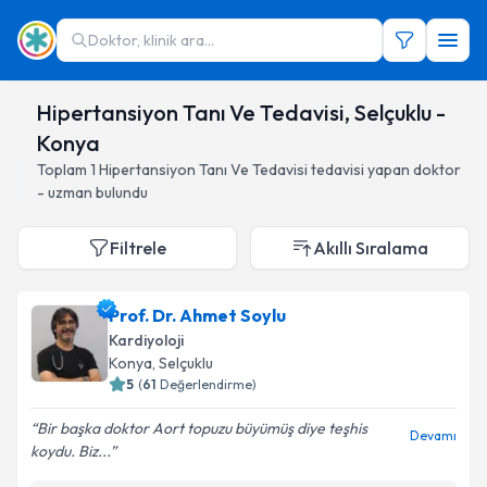
Doktor, klinik ara...
Hipertansiyon Tanı Ve Tedavisi, Selçuklu -
Konya
Toplam
1
Hipertansiyon Tanı Ve Tedavisi
tedavisi yapan doktor
- uzman bulundu
Filtrele
Akıllı Sıralama
Prof. Dr. Ahmet Soylu
Kardiyoloji
Konya
, Selçuklu
5
(
61
Değerlendirme)
Bir başka doktor Aort topuzu büyümüş diye teşhis
Devamı
koydu. Biz...