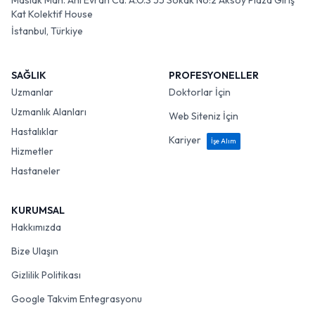
Maslak Mah. Ahi Evran Cd. A.O.S 55 Sokak No:2 Aksoy Plaza Giriş
Kat Kolektif House
İstanbul, Türkiye
SAĞLIK
PROFESYONELLER
Uzmanlar
Doktorlar İçin
Uzmanlık Alanları
Web Siteniz İçin
Hastalıklar
Kariyer
İşe Alım
Hizmetler
Hastaneler
KURUMSAL
Hakkımızda
Bize Ulaşın
Gizlilik Politikası
Google Takvim Entegrasyonu