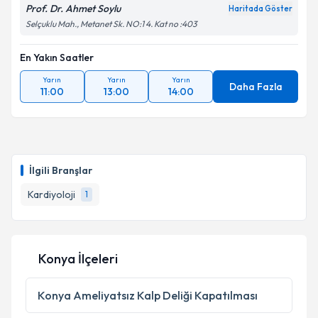
Prof. Dr. Ahmet Soylu
Haritada Göster
Selçuklu Mah., Metanet Sk. NO:1 4. Kat no :403
En Yakın Saatler
Yarın
Yarın
Yarın
Daha Fazla
11:00
13:00
14:00
İlgili Branşlar
Kardiyoloji
1
Konya İlçeleri
Konya
Ameliyatsız Kalp Deliği Kapatılması