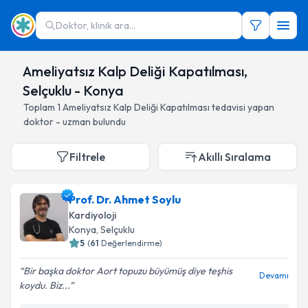
Doktor, klinik ara...
Ameliyatsız Kalp Deliği Kapatılması,
Selçuklu - Konya
Toplam
1
Ameliyatsız Kalp Deliği Kapatılması
tedavisi yapan
doktor - uzman bulundu
Filtrele
Akıllı Sıralama
Prof. Dr. Ahmet Soylu
Kardiyoloji
Konya
, Selçuklu
5
(
61
Değerlendirme)
Bir başka doktor Aort topuzu büyümüş diye teşhis
Devamı
koydu. Biz...