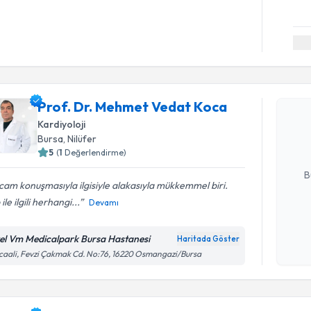
Randevu T
Prof. Dr.
Prof. Dr. Mehmet Vedat Koca
oluşturun. 
Kardiyoloji
hazırlandığ
Bursa
, Nilüfer
5
(
1
Değerlendirme)
E-posta Ad
B
am konuşmasıyla ilgisiyle alakasıyla mükkemmel biri.
 ile ilgili herhangi...
Devamı
Kişisel
okudum
el Vm Medicalpark Bursa Hastanesi
Haritada Göster
işlenm
caali, Fevzi Çakmak Cd. No:76, 16220 Osmangazi/Bursa
Randevu T