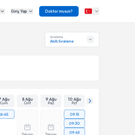
Giriş Yap
Doktor musun?
Sıralama
Akıllı Sıralama
7 Ağu
8 Ağu
9 Ağu
10 Ağu
Cum
Cmt
Paz
Pzt
16:45
09:15
09:30
09:45
Takvim
Takvim