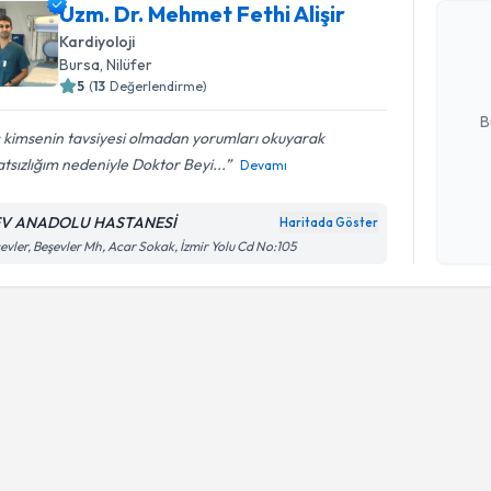
Uzm. Dr. M
Uzm. Dr. Mehmet Fethi Alişir
oluşturun. 
Kardiyoloji
hazırlandığ
Bursa
, Nilüfer
5
(
13
Değerlendirme)
E-posta Ad
B
 kimsenin tavsiyesi olmadan yorumları okuyarak
tsızlığım nedeniyle Doktor Beyi...
Devamı
Kişisel
okudum
V ANADOLU HASTANESİ
Haritada Göster
işlenm
evler, Beşevler Mh, Acar Sokak, İzmir Yolu Cd No:105