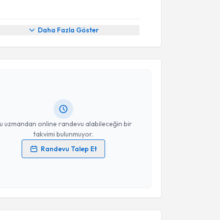
Daha Fazla Göster
akvimi Talebi
 Mehmet Vedat Koca
için randevu takvimi talebi
Size bu uzmandan randevu almanız için bir takvim
ında e-posta ile bilgilendireceğiz.
resiniz
u uzmandan online randevu alabileceğin bir
takvimi bulunmuyor.
Randevu Talep Et
 verilerimin işlenmesine ilişkin
Aydınlatma Metni
'ni
 ve kişisel verilerimin belirtilen kapsamda
esini kabul ediyorum.
akvimi Talebi
Takvim Talebini Gönder