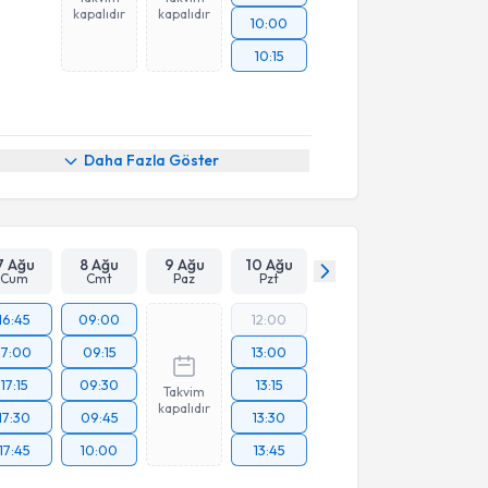
kapalıdır
kapalıdır
10:00
10:15
Daha Fazla Göster
7 Ağu
8 Ağu
9 Ağu
10 Ağu
Cum
Cmt
Paz
Pzt
16:45
09:00
12:00
17:00
09:15
13:00
17:15
09:30
13:15
Takvim
kapalıdır
17:30
09:45
13:30
17:45
10:00
13:45