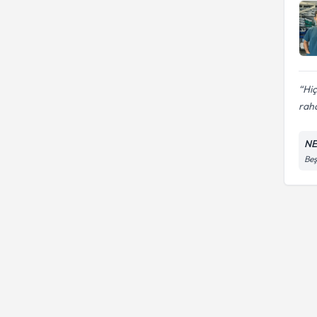
Hiç
raha
NE
Beş