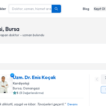
ikler
Blog
Kayıt Ol
i, Bursa
 yapan doktor - uzman bulundu
Uzm. Dr. Enis Koçak
Kardiyoloji
Bursa
, Osmangazi
5
(
3
Değerlendirme)
 dikkatli, saygılı ve kibar. Tavsiyeleri geçerli.
Devamı