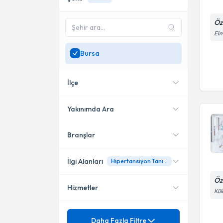
Öz
Elm
Bursa
İlçe
Yakınımda Ara
Branşlar
Konumuma yakın uzmanları
Osmangazi
göster
Nilüfer
İlgi Alanları
Hipertansiyon Tanı Ve Tedavisi
Öz
Hizmetler
Kardiyoloji
Kük
Mezuniyet
Aritmiler
Daha Fazla Filtre