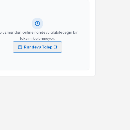
ehmet Fethi Alişir
için randevu takvimi talebi
Size bu uzmandan randevu almanız için bir takvim
ında e-posta ile bilgilendireceğiz.
resiniz
u uzmandan online randevu alabileceğin bir
takvimi bulunmuyor.
Randevu Talep Et
 verilerimin işlenmesine ilişkin
Aydınlatma Metni
'ni
 ve kişisel verilerimin belirtilen kapsamda
esini kabul ediyorum.
Takvim Talebini Gönder