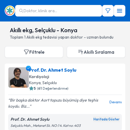
Doktor, klinik ara...
Akıllı ekg, Selçuklu - Konya
Toplam
1
Akıllı ekg
tedavisi yapan doktor - uzman bulundu
Filtrele
Akıllı Sıralama
Prof. Dr. Ahmet Soylu
Kardiyoloji
Konya
, Selçuklu
5
(
61
Değerlendirme)
Bir başka doktor Aort topuzu büyümüş diye teşhis
Devamı
koydu. Biz...
Prof. Dr. Ahmet Soylu
Haritada Göster
Selçuklu Mah., Metanet Sk. NO:1 4. Kat no :403