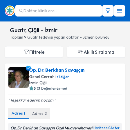
Doktor, klinik ara...
Guatr, Çiğli - İzmir
Toplam
9
Guatr
tedavisi yapan doktor - uzman bulundu
Filtrele
Akıllı Sıralama
Op. Dr. Berkhan Savaşçın
Genel Cerrahi
+
1
diğer
İzmir
, Çiğli
5
(
3
Değerlendirme)
Teşekkür ederim hocam
Adres
1
Adres
2
Op.Dr Berkhan Savaşçın Özel Muayenehanesi
Haritada Göster