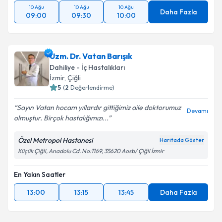
10 Ağu
10 Ağu
10 Ağu
Daha Fazla
09:00
09:30
10:00
Uzm. Dr. Vatan Barışık
Dahiliye - İç Hastalıkları
İzmir
, Çiğli
5
(
2
Değerlendirme)
Sayın Vatan hocam yıllardır gittiğimiz aile doktorumuz
Devamı
olmuştur. Birçok hastalığımızı...
Özel Metropol Hastanesi
Haritada Göster
Küçük Çiğli, Anadolu Cd. No:1169, 35620 Aosb/ Çiğli İzmir
En Yakın Saatler
13:00
13:15
13:45
Daha Fazla