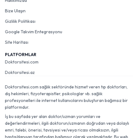
Hakkımızda
Bize Ulaşın
Gizlilik Politikası
Google Takvim Entegrasyonu
Site Haritası
PLATFORMLAR
Doktorsitesi.com
Doktorsitesi.az
Doktorsitesi.com sağlık sektöründe hizmet veren tıp doktorları,
diş hekimleri, fizyoterapistler, psikologlar vb. sağlık
profesyonelleri ile internet kullanıcılarını buluşturan bağımsız bir
platformdur.
İş bu sayfada yer alan doktor/uzman yorumları ve
değerlendirmeleri, ilgili doktorun/uzmanın doğrudan veya dolaylı
emri, talebi, önerisi, tavsiyesi ve/veya ricası olmaksızın, ilgili
hasta/danışan tarafından bağımsız olarak yazılmaktadır. Bu web