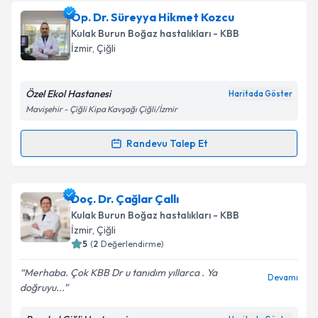
Op. Dr. Süreyya Hikmet Kozcu
Kulak Burun Boğaz hastalıkları - KBB
İzmir
, Çiğli
Özel Ekol Hastanesi
Haritada Göster
Mavişehir - Çiğli Kipa Kavşağı Çiğli/İzmir
Randevu Talep Et
Randevu Takvimi Talebi
Op. Dr. Süreyya Hikmet Kozcu
için randevu takvimi
Doç. Dr. Çağlar Çallı
talebi oluşturun. Size bu uzmandan randevu almanız
Kulak Burun Boğaz hastalıkları - KBB
için bir takvim hazırlandığında e-posta ile
İzmir
, Çiğli
bilgilendireceğiz.
5
(
2
Değerlendirme)
E-posta Adresiniz
Merhaba. Çok KBB Dr u tanıdım yıllarca . Ya
Devamı
doğruyu...