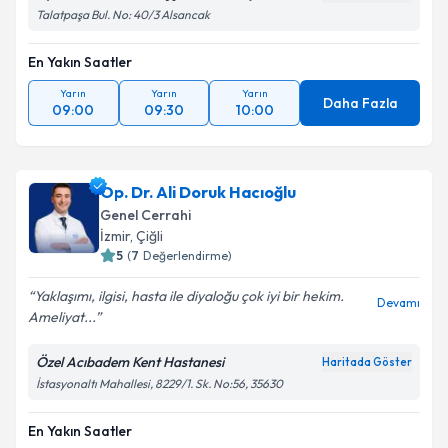
Talatpaşa Bul. No: 40/3 Alsancak
En Yakın Saatler
Yarın
Yarın
Yarın
Daha Fazla
09:00
09:30
10:00
Op. Dr. Ali Doruk Hacıoğlu
Genel Cerrahi
İzmir
, Çiğli
5
(
7
Değerlendirme)
Yaklaşımı, ilgisi, hasta ile diyaloğu çok iyi bir hekim.
Devamı
Ameliyat...
Özel Acıbadem Kent Hastanesi
Haritada Göster
İstasyonaltı Mahallesi, 8229/1. Sk. No:56, 35630
En Yakın Saatler