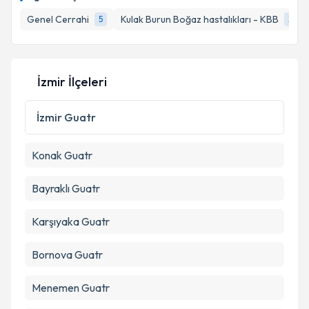
takvim hazırlandığında e-posta ile bilgilendireceğiz.
Genel Cerrahi
Kulak Burun Boğaz hastalıkları - KBB
5
2
E-posta Adresiniz
İzmir İlçeleri
Kişisel verilerimin işlenmesine ilişkin
Aydınlatma
Metni
'ni okudum ve kişisel verilerimin belirtilen
İzmir
Guatr
kapsamda işlenmesini kabul ediyorum.
Konak
Guatr
Takvim Talebini Gönder
Bayraklı
Guatr
Karşıyaka
Guatr
Bornova
Guatr
Menemen
Guatr