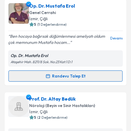
Op. Dr. Abdulkadir Korkmaz
için randevu takvimi
Op. Dr. Mustafa Erol
talebi oluşturun. Size bu uzmandan randevu almanız
Genel Cerrahi
için bir takvim hazırlandığında e-posta ile
İzmir
, Çiğli
bilgilendireceğiz.
5
(
1
Değerlendirme)
E-posta Adresiniz
Ben hocaya bağırsak düğümlenmesi ameliyatı oldum
Devamı
çok memnunum Mustafa hocam...
Op. Dr. Mustafa Erol
Ataşehir Mah. 8211/8 Sok. No:23 Kat:1 D:1
Kişisel verilerimin işlenmesine ilişkin
Aydınlatma
Metni
'ni okudum ve kişisel verilerimin belirtilen
kapsamda işlenmesini kabul ediyorum.
Randevu Talep Et
Randevu Takvimi Talebi
Takvim Talebini Gönder
Op. Dr. Mustafa Erol
için randevu takvimi talebi
Prof. Dr. Altay Bedük
oluşturun. Size bu uzmandan randevu almanız için bir
Nöroloji (Beyin ve Sinir Hastalıkları)
takvim hazırlandığında e-posta ile bilgilendireceğiz.
İzmir
, Çiğli
5
(
2
Değerlendirme)
E-posta Adresiniz