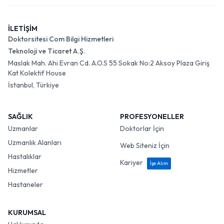
İLETİŞİM
Doktorsitesi Com Bilgi Hizmetleri
Teknoloji ve Ticaret A.Ş.
Maslak Mah. Ahi Evran Cd. A.O.S 55 Sokak No:2 Aksoy Plaza Giriş
Kat Kolektif House
İstanbul, Türkiye
SAĞLIK
PROFESYONELLER
Uzmanlar
Doktorlar İçin
Uzmanlık Alanları
Web Siteniz İçin
Hastalıklar
Kariyer
İşe Alım
Hizmetler
Hastaneler
KURUMSAL