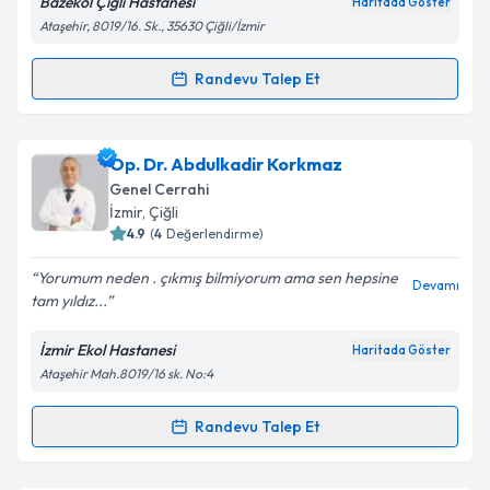
Bazekol Çiğli Hastanesi
Haritada Göster
Ataşehir, 8019/16. Sk., 35630 Çiğli/İzmir
Kişisel verilerimin işlenmesine ilişkin
Aydınlatma
Metni
'ni okudum ve kişisel verilerimin belirtilen
kapsamda işlenmesini kabul ediyorum.
Randevu Talep Et
Randevu Takvimi Talebi
Takvim Talebini Gönder
Doç. Dr. Çağlar Çallı
için randevu takvimi talebi
Op. Dr. Abdulkadir Korkmaz
oluşturun. Size bu uzmandan randevu almanız için bir
Genel Cerrahi
takvim hazırlandığında e-posta ile bilgilendireceğiz.
İzmir
, Çiğli
4.9
(
4
Değerlendirme)
E-posta Adresiniz
Yorumum neden . çıkmış bilmiyorum ama sen hepsine
Devamı
tam yıldız...
İzmir Ekol Hastanesi
Haritada Göster
Kişisel verilerimin işlenmesine ilişkin
Aydınlatma
Ataşehir Mah.8019/16 sk. No:4
Metni
'ni okudum ve kişisel verilerimin belirtilen
kapsamda işlenmesini kabul ediyorum.
Randevu Talep Et
Randevu Takvimi Talebi
Takvim Talebini Gönder