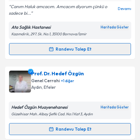
Canım Haluk amcacım. Amcacım diyorum çünkü o
Kişisel verilerimin işlenmesine ilişkin
Aydınlatma
Devamı
sadece bi...
Metni
'ni okudum ve kişisel verilerimin belirtilen
kapsamda işlenmesini kabul ediyorum.
Ata Sağlık Hastanesi
Haritada Göster
Kazımdirik, 297. Sk. No:1, 35100 Bornova/İzmir
Takvim Talebini Gönder
Randevu Talep Et
Randevu Takvimi Talebi
Prof. Dr. Haluk Recai Ünalp
için randevu takvimi
Prof. Dr. Hedef Özgün
talebi oluşturun. Size bu uzmandan randevu almanız
Genel Cerrahi
+
1
diğer
için bir takvim hazırlandığında e-posta ile
Aydın
,
Efeler
bilgilendireceğiz.
E-posta Adresiniz
Hedef Özgün Muayenehanesi
Haritada Göster
Güzelhisar Mah. Albay Şefik Cad. No:1 Kat 3, Aydın
Randevu Talep Et
Randevu Takvimi Talebi
Kişisel verilerimin işlenmesine ilişkin
Aydınlatma