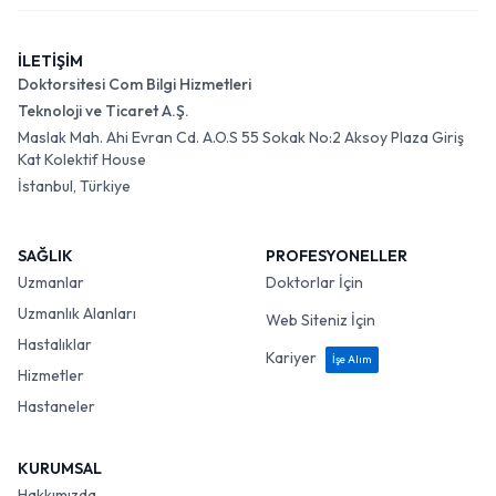
İLETİŞİM
Doktorsitesi Com Bilgi Hizmetleri
Teknoloji ve Ticaret A.Ş.
Maslak Mah. Ahi Evran Cd. A.O.S 55 Sokak No:2 Aksoy Plaza Giriş
Kat Kolektif House
İstanbul, Türkiye
SAĞLIK
PROFESYONELLER
Uzmanlar
Doktorlar İçin
Uzmanlık Alanları
Web Siteniz İçin
Hastalıklar
Kariyer
İşe Alım
Hizmetler
Hastaneler
KURUMSAL
Hakkımızda