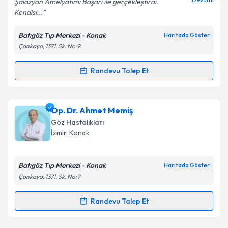
Şalazyon Amelyatımı Başarı ile gerçekleştirdi.
Kendisi...
Kişisel verilerimin işlenmesine ilişkin
Aydınlatma
Batıgöz Tıp Merkezi - Konak
Haritada Göster
Metni
'ni okudum ve kişisel verilerimin belirtilen
Çankaya, 1371. Sk. No:9
kapsamda işlenmesini kabul ediyorum.
Randevu Talep Et
Randevu Takvimi Talebi
Takvim Talebini Gönder
Op. Dr. Emre Yılmaz
için randevu takvimi talebi
Op. Dr. Ahmet Memiş
oluşturun. Size bu uzmandan randevu almanız için bir
Göz Hastalıkları
takvim hazırlandığında e-posta ile bilgilendireceğiz.
İzmir
, Konak
E-posta Adresiniz
Batıgöz Tıp Merkezi - Konak
Haritada Göster
Çankaya, 1371. Sk. No:9
Kişisel verilerimin işlenmesine ilişkin
Aydınlatma
Randevu Talep Et
Randevu Takvimi Talebi
Metni
'ni okudum ve kişisel verilerimin belirtilen
kapsamda işlenmesini kabul ediyorum.