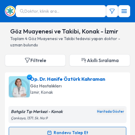
Doktor, klinik ara...
Göz Muayenesi ve Takibi, Konak - İzmir
Toplam
4
Göz Muayenesi ve Takibi
tedavisi yapan doktor -
uzman bulundu
Filtrele
Akıllı Sıralama
Op. Dr. Hanife Öztürk Kahraman
Göz Hastalıkları
İzmir
, Konak
Batıgöz Tıp Merkezi - Konak
Haritada Göster
Çankaya, 1371. Sk. No:9
Randevu Talep Et