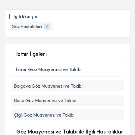
Op. Dr. Ahmet Memiş
için randevu takvimi talebi
oluşturun. Size bu uzmandan randevu almanız için bir
Takvim Talebini Gönder
İlgili Branşlar
takvim hazırlandığında e-posta ile bilgilendireceğiz.
Göz Hastalıkları
4
E-posta Adresiniz
İzmir İlçeleri
Kişisel verilerimin işlenmesine ilişkin
Aydınlatma
Metni
'ni okudum ve kişisel verilerimin belirtilen
İzmir
Göz Muayenesi ve Takibi
kapsamda işlenmesini kabul ediyorum.
Balçova
Göz Muayenesi ve Takibi
Takvim Talebini Gönder
Buca
Göz Muayenesi ve Takibi
Çiğli
Göz Muayenesi ve Takibi
Göz Muayenesi ve Takibi ile İlgili Hastalıklar