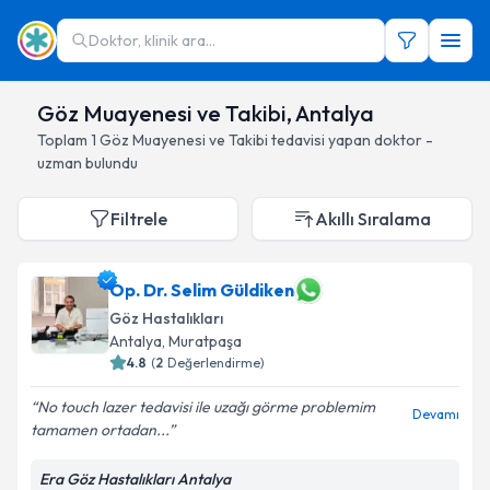
Doktor, klinik ara...
Göz Muayenesi ve Takibi, Antalya
Toplam
1
Göz Muayenesi ve Takibi
tedavisi yapan doktor -
uzman bulundu
Filtrele
Akıllı Sıralama
Op. Dr. Selim Güldiken
Göz Hastalıkları
Antalya
, Muratpaşa
4.8
(
2
Değerlendirme)
No touch lazer tedavisi ile uzağı görme problemim
Devamı
tamamen ortadan...
Era Göz Hastalıkları Antalya