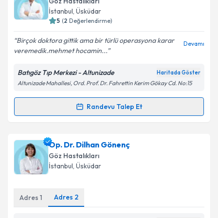
Takvim Talebini Gönder
Göz Hastalıkları
takvim hazırlandığında e-posta ile bilgilendireceğiz.
İstanbul
, Üsküdar
5
(
2
Değerlendirme)
E-posta Adresiniz
Birçok doktora gittik ama bir türlü operasyona karar
Devamı
veremedik.mehmet hocamin...
Batıgöz Tıp Merkezi - Altunizade
Haritada Göster
Kişisel verilerimin işlenmesine ilişkin
Aydınlatma
Altunizade Mahallesi, Ord. Prof. Dr. Fahrettin Kerim Gökay Cd. No:15
Metni
'ni okudum ve kişisel verilerimin belirtilen
kapsamda işlenmesini kabul ediyorum.
Randevu Talep Et
Randevu Takvimi Talebi
Takvim Talebini Gönder
Op. Dr. Mehmet Kay
için randevu takvimi talebi
Op. Dr. Dilhan Gönenç
oluşturun. Size bu uzmandan randevu almanız için bir
Göz Hastalıkları
takvim hazırlandığında e-posta ile bilgilendireceğiz.
İstanbul
, Üsküdar
E-posta Adresiniz
Adres
2
Adres
1