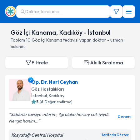
Doktor, klinik ara...
Göz İçi Kanama, Kadıköy - İstanbul
Toplam
10
Göz İçi Kanama
tedavisi yapan doktor - uzman
bulundu
Filtrele
Akıllı Sıralama
Op. Dr. Nuri Ceyhan
Göz Hastalıkları
İstanbul
, Kadıköy
5
(
6
Değerlendirme)
Siddetle tavsiye ederim, ilgi alaka hersey cok iyiydi.
Devamı
Nergiz hanim...
Kozyatağı Central Hospital
Haritada Göster