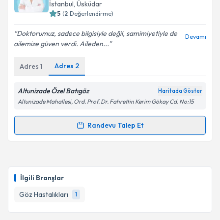
takvim hazırlandığında e-posta ile bilgilendireceğiz.
İstanbul
, Üsküdar
5
(
2
Değerlendirme)
E-posta Adresiniz
Doktorumuz, sadece bilgisiyle değil, samimiyetiyle de
Devamı
ailemize güven verdi. Aileden...
Adres
2
Adres
1
Kişisel verilerimin işlenmesine ilişkin
Aydınlatma
Metni
'ni okudum ve kişisel verilerimin belirtilen
kapsamda işlenmesini kabul ediyorum.
Altunizade Özel Batıgöz
Haritada Göster
Altunizade Mahallesi, Ord. Prof. Dr. Fahrettin Kerim Gökay Cd. No:15
Takvim Talebini Gönder
Randevu Talep Et
Randevu Takvimi Talebi
Op. Dr. Methiye Önder
için randevu takvimi talebi
oluşturun. Size bu uzmandan randevu almanız için bir
İlgili Branşlar
takvim hazırlandığında e-posta ile bilgilendireceğiz.
Göz Hastalıkları
1
E-posta Adresiniz