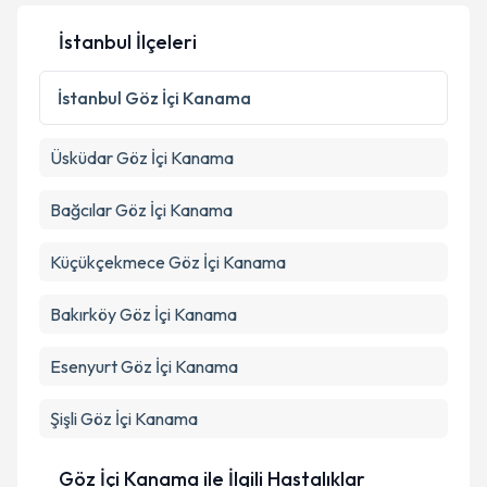
İstanbul İlçeleri
Kişisel verilerimin işlenmesine ilişkin
Aydınlatma
Metni
'ni okudum ve kişisel verilerimin belirtilen
İstanbul
Göz İçi Kanama
kapsamda işlenmesini kabul ediyorum.
Üsküdar
Göz İçi Kanama
Takvim Talebini Gönder
Bağcılar
Göz İçi Kanama
Küçükçekmece
Göz İçi Kanama
Bakırköy
Göz İçi Kanama
Esenyurt
Göz İçi Kanama
Şişli
Göz İçi Kanama
Göz İçi Kanama ile İlgili Hastalıklar