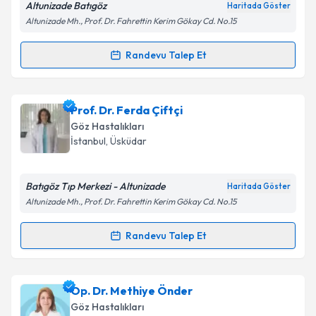
Altunizade Batıgöz
Haritada Göster
Kişisel verilerimin işlenmesine ilişkin
Aydınlatma
Altunizade Mh., Prof. Dr. Fahrettin Kerim Gökay Cd. No.15
Metni
'ni okudum ve kişisel verilerimin belirtilen
kapsamda işlenmesini kabul ediyorum.
Randevu Talep Et
Randevu Takvimi Talebi
Takvim Talebini Gönder
Op. Dr. Dilhan Gönenç
için randevu takvimi talebi
Prof. Dr. Ferda Çiftçi
oluşturun. Size bu uzmandan randevu almanız için bir
Göz Hastalıkları
takvim hazırlandığında e-posta ile bilgilendireceğiz.
İstanbul
, Üsküdar
E-posta Adresiniz
Batıgöz Tıp Merkezi - Altunizade
Haritada Göster
Altunizade Mh., Prof. Dr. Fahrettin Kerim Gökay Cd. No.15
Kişisel verilerimin işlenmesine ilişkin
Aydınlatma
Randevu Talep Et
Randevu Takvimi Talebi
Metni
'ni okudum ve kişisel verilerimin belirtilen
kapsamda işlenmesini kabul ediyorum.
Prof. Dr. Ferda Çiftçi
için randevu takvimi talebi
Op. Dr. Methiye Önder
oluşturun. Size bu uzmandan randevu almanız için bir
Takvim Talebini Gönder
Göz Hastalıkları