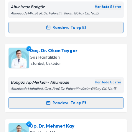
Altunizade Batıgöz
Haritada Göster
Kişisel verilerimin işlenmesine ilişkin
Aydınlatma
Altunizade Mh., Prof. Dr. Fahrettin Kerim Gökay Cd. No.15
Metni
'ni okudum ve kişisel verilerimin belirtilen
kapsamda işlenmesini kabul ediyorum.
Randevu Talep Et
Randevu Takvimi Talebi
Takvim Talebini Gönder
Op. Dr. Mustafa Er
için randevu takvimi talebi
Doç. Dr. Okan Toygar
oluşturun. Size bu uzmandan randevu almanız için bir
Göz Hastalıkları
takvim hazırlandığında e-posta ile bilgilendireceğiz.
İstanbul
, Üsküdar
E-posta Adresiniz
Batıgöz Tıp Merkezi - Altunizade
Haritada Göster
Altunizade Mahallesi, Ord. Prof. Dr. Fahrettin Kerim Gökay Cd. No:15
Kişisel verilerimin işlenmesine ilişkin
Aydınlatma
Randevu Talep Et
Randevu Takvimi Talebi
Metni
'ni okudum ve kişisel verilerimin belirtilen
kapsamda işlenmesini kabul ediyorum.
Doç. Dr. Okan Toygar
için randevu takvimi talebi
Op. Dr. Mehmet Kay
oluşturun. Size bu uzmandan randevu almanız için bir