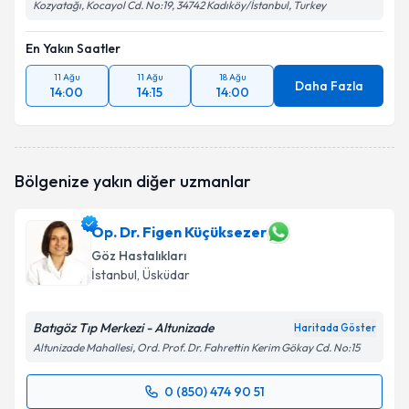
Kozyatağı, Kocayol Cd. No:19, 34742 Kadıköy/İstanbul, Turkey
En Yakın Saatler
11 Ağu
11 Ağu
18 Ağu
Daha Fazla
14:00
14:15
14:00
Bölgenize yakın diğer uzmanlar
Op. Dr. Figen Küçüksezer
Göz Hastalıkları
İstanbul
, Üsküdar
Batıgöz Tıp Merkezi - Altunizade
Haritada Göster
Altunizade Mahallesi, Ord. Prof. Dr. Fahrettin Kerim Gökay Cd. No:15
0 (850) 474 90 51
Randevu Takvimi Talebi