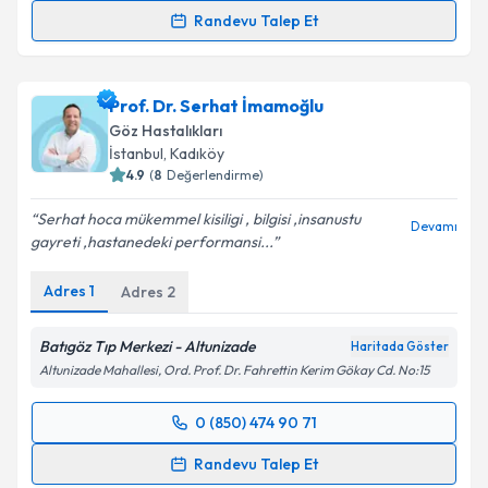
Randevu Talep Et
Op. Dr. Figen Küçüksezer
için randevu takvimi talebi
oluşturun. Size bu uzmandan randevu almanız için bir
Prof. Dr. Serhat İmamoğlu
takvim hazırlandığında e-posta ile bilgilendireceğiz.
Göz Hastalıkları
E-posta Adresiniz
İstanbul
, Kadıköy
4.9
(
8
Değerlendirme)
Serhat hoca mükemmel kisiligi , bilgisi ,insanustu
Devamı
gayreti ,hastanedeki performansi...
Kişisel verilerimin işlenmesine ilişkin
Aydınlatma
Metni
'ni okudum ve kişisel verilerimin belirtilen
Adres
1
Adres
2
kapsamda işlenmesini kabul ediyorum.
Batıgöz Tıp Merkezi - Altunizade
Haritada Göster
Takvim Talebini Gönder
Altunizade Mahallesi, Ord. Prof. Dr. Fahrettin Kerim Gökay Cd. No:15
0 (850) 474 90 71
Randevu Takvimi Talebi
Randevu Talep Et