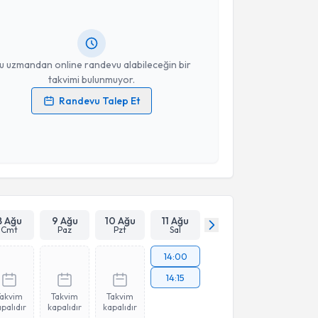
andan randevu almanız için bir takvim
ında e-posta ile bilgilendireceğiz.
resiniz
u uzmandan online randevu alabileceğin bir
takvimi bulunmuyor.
Randevu Talep Et
 verilerimin işlenmesine ilişkin
Aydınlatma Metni
'ni
 ve kişisel verilerimin belirtilen kapsamda
esini kabul ediyorum.
Takvim Talebini Gönder
8 Ağu
9 Ağu
10 Ağu
11 Ağu
Cmt
Paz
Pzt
Sal
14:00
14:15
Takvim
Takvim
Takvim
palıdır
kapalıdır
kapalıdır