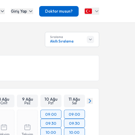
Giriş Yap
Doktor musun?
Sıralama
Akıllı Sıralama
8 Ağu
9 Ağu
10 Ağu
11 Ağu
Cmt
Paz
Pzt
Sal
09:00
09:00
09:30
09:30
10:00
10:00
Takvim
Takvim