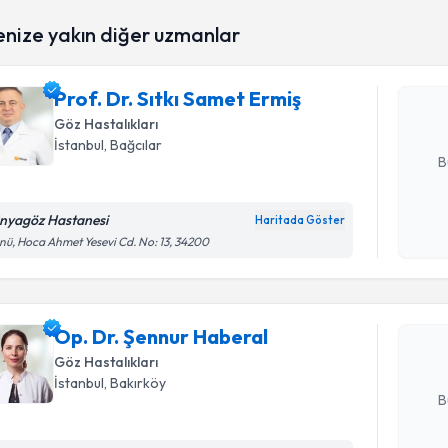
enize yakın diğer uzmanlar
Prof. Dr. 
oluşturun. 
Prof. Dr. Sıtkı Samet Ermiş
hazırlandığ
Göz Hastalıkları
E-posta Ad
İstanbul
, Bağcılar
B
nyagöz Hastanesi
Haritada Göster
Randevu T
Kişisel
nü, Hoca Ahmet Yesevi Cd. No: 13, 34200
okudum
işlenm
Op. Dr. Ş
Size bu uzm
Op. Dr. Şennur Haberal
hazırlandığ
Göz Hastalıkları
E-posta Ad
İstanbul
, Bakırköy
B