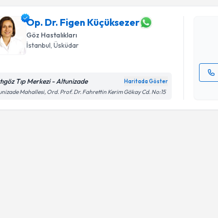
Op. Dr. F
oluşturun. 
hazırlandığ
Op. Dr. Figen Küçüksezer
Göz Hastalıkları
E-posta Ad
İstanbul
, Üsküdar
tıgöz Tıp Merkezi - Altunizade
Haritada Göster
Kişisel
unizade Mahallesi, Ord. Prof. Dr. Fahrettin Kerim Gökay Cd. No:15
okudum
işlenm