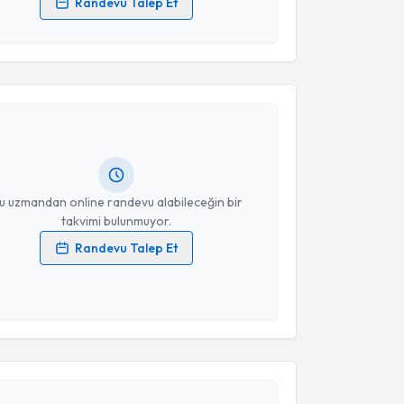
Randevu Talep Et
 verilerimin işlenmesine ilişkin
Aydınlatma Metni
'ni
 ve kişisel verilerimin belirtilen kapsamda
akvimi Talebi
esini kabul ediyorum.
alil İbrahim Yener
için randevu takvimi talebi
Takvim Talebini Gönder
Size bu uzmandan randevu almanız için bir takvim
ında e-posta ile bilgilendireceğiz.
resiniz
u uzmandan online randevu alabileceğin bir
takvimi bulunmuyor.
Randevu Talep Et
 verilerimin işlenmesine ilişkin
Aydınlatma Metni
'ni
 ve kişisel verilerimin belirtilen kapsamda
esini kabul ediyorum.
akvimi Talebi
Takvim Talebini Gönder
emalettin Cabi
için randevu takvimi talebi oluşturun.