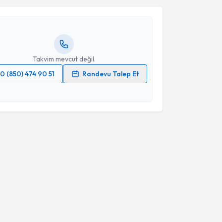
igen Küçüksezer
için randevu takvimi talebi
Size bu uzmandan randevu almanız için bir takvim
ında e-posta ile bilgilendireceğiz.
resiniz
Takvim mevcut değil.
0 (850) 474 90 51
Randevu Talep Et
 verilerimin işlenmesine ilişkin
Aydınlatma Metni
'ni
 ve kişisel verilerimin belirtilen kapsamda
esini kabul ediyorum.
Takvim Talebini Gönder