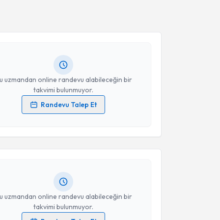
Takvim Talebini Gönder
Sıtkı Samet Ermiş
için randevu takvimi talebi
Size bu uzmandan randevu almanız için bir takvim
ında e-posta ile bilgilendireceğiz.
resiniz
u uzmandan online randevu alabileceğin bir
takvimi bulunmuyor.
Randevu Talep Et
akvimi Talebi
 verilerimin işlenmesine ilişkin
Aydınlatma Metni
'ni
 ve kişisel verilerimin belirtilen kapsamda
esini kabul ediyorum.
ennur Haberal
için randevu takvimi talebi oluşturun.
andan randevu almanız için bir takvim
ında e-posta ile bilgilendireceğiz.
Takvim Talebini Gönder
resiniz
u uzmandan online randevu alabileceğin bir
takvimi bulunmuyor.