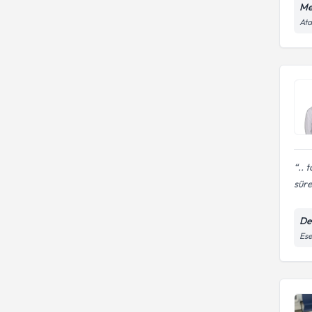
Me
Ata
.. 
süre
De
Ese