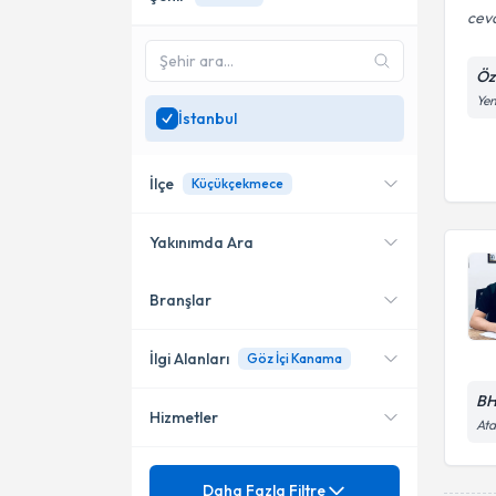
ceva
Öz
Yen
İstanbul
İlçe
Küçükçekmece
Yakınımda Ara
Branşlar
Konumuma yakın uzmanları
Üsküdar
göster
Bağcılar
İlgi Alanları
Göz İçi Kanama
Küçükçekmece
BH
Hizmetler
Göz Hastalıkları
Ata
Bakırköy
Mezuniyet
Akıllı lens cerrahisi
Daha Fazla Filtre
Esenyurt