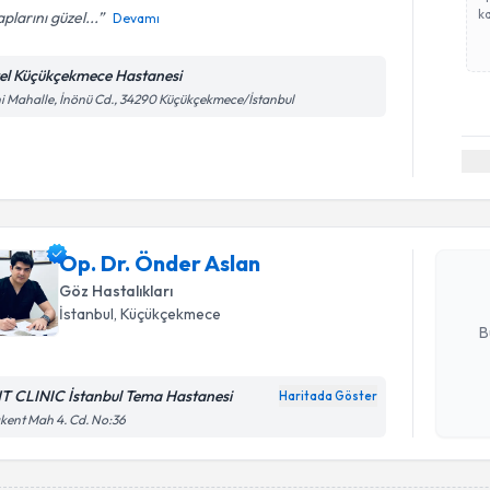
ka
plarını güzel...
Devamı
el Küçükçekmece Hastanesi
i Mahalle, İnönü Cd., 34290 Küçükçekmece/İstanbul
Randevu T
Op. Dr. Ö
bu uzmandan
Op. Dr. Önder Aslan
posta ile bi
Göz Hastalıkları
E-posta Ad
İstanbul
, Küçükçekmece
B
T CLINIC İstanbul Tema Hastanesi
Haritada Göster
Kişisel
kent Mah 4. Cd. No:36
okudum
işlenm
Randevu T