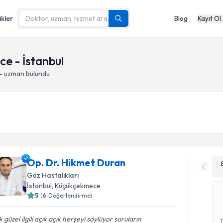
ikler
Blog
Kayıt Ol
e - İstanbul
 - uzman bulundu
Op. Dr. Hikmet Duran
Göz Hastalıkları
İstanbul
, Küçükçekmece
5
(
6
Değerlendirme)
 güzel ilgili açık açık herşeyi söylüyor soruların