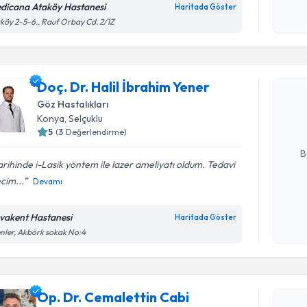
dicana Ataköy Hastanesi
Haritada Göster
Kişisel
köy 2-5-6., Rauf Orbay Cd. 2/1Z
okudum
Randevu T
işlenm
Doç. Dr. H
Doç. Dr. Halil İbrahim Yener
oluşturun. 
Göz Hastalıkları
hazırlandığ
Konya
, Selçuklu
5
(
3
Değerlendirme)
E-posta Ad
B
tarihinde i-Lasik yöntem ile lazer ameliyatı oldum. Tedavi
cim...
Devamı
Kişisel
okudum
vakent Hastanesi
Haritada Göster
işlenm
nler, Akbörk sokak No:4
Randevu T
Op. Dr. Cemalettin Cabi
Op. Dr. C