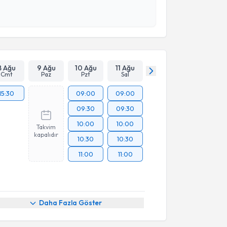
esini kabul ediyorum.
Takvim Talebini Gönder
8 Ağu
9 Ağu
10 Ağu
11 Ağu
Cmt
Paz
Pzt
Sal
15:30
09:00
09:00
09:30
09:30
10:00
10:00
Takvim
kapalıdır
10:30
10:30
11:00
11:00
akvimi Talebi
Daha Fazla Göster