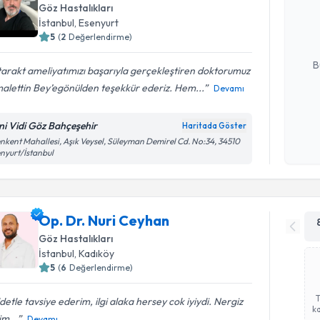
Size bu uzm
Göz Hastalıkları
hazırlandığ
İstanbul
, Esenyurt
5
(
2
Değerlendirme)
E-posta Ad
B
arakt ameliyatımızı başarıyla gerçekleştiren doktorumuz
alettin Bey’egönülden teşekkür ederiz. Hem...
Devamı
Kişisel
ni Vidi Göz Bahçeşehir
Haritada Göster
okudum
nkent Mahallesi, Aşık Veysel, Süleyman Demirel Cd. No:34, 34510
işlenm
nyurt/İstanbul
Op. Dr. Nuri Ceyhan
Göz Hastalıkları
İstanbul
, Kadıköy
5
(
6
Değerlendirme)
detle tavsiye ederim, ilgi alaka hersey cok iyiydi. Nergiz
ka
m...
Devamı