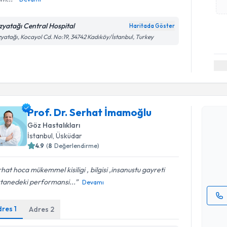
zyatağı Central Hospital
Haritada Göster
yatağı, Kocayol Cd. No:19, 34742 Kadıköy/İstanbul, Turkey
Randevu T
Prof. Dr. Serhat İmamoğlu
Prof. Dr.
Göz Hastalıkları
oluşturun. 
İstanbul
, Üsküdar
hazırlandığ
4.9
(
8
Değerlendirme)
E-posta Ad
hat hoca mükemmel kisiligi , bilgisi ,insanustu gayreti
stanedeki performansi...
Devamı
dres
1
Adres
2
Kişisel
okudum