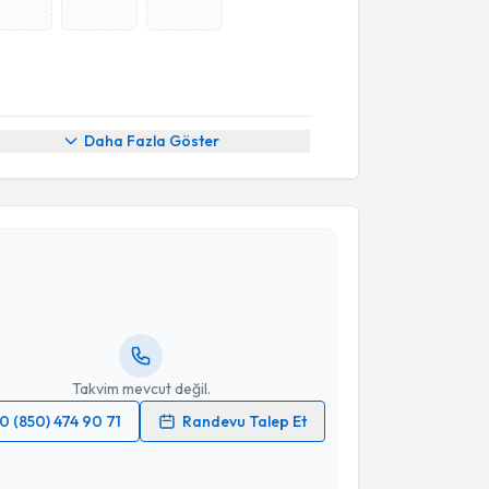
Daha Fazla Göster
akvimi Talebi
 Serhat İmamoğlu
için randevu takvimi talebi
Size bu uzmandan randevu almanız için bir takvim
ında e-posta ile bilgilendireceğiz.
resiniz
Takvim mevcut değil.
0 (850) 474 90 71
Randevu Talep Et
 verilerimin işlenmesine ilişkin
Aydınlatma Metni
'ni
 ve kişisel verilerimin belirtilen kapsamda