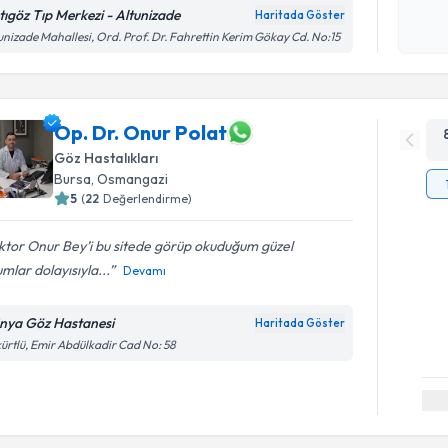
işlenm
tıgöz Tıp Merkezi - Altunizade
Haritada Göster
unizade Mahallesi, Ord. Prof. Dr. Fahrettin Kerim Gökay Cd. No:15
Op. Dr. Onur Polat
Göz Hastalıkları
Bursa
, Osmangazi
5
(
22
Değerlendirme)
ktor Onur Bey’i bu sitede görüp okuduğum güzel
mlar dolayısıyla...
Devamı
nya Göz Hastanesi
Haritada Göster
ürtlü, Emir Abdülkadir Cad No: 58
Randevu T