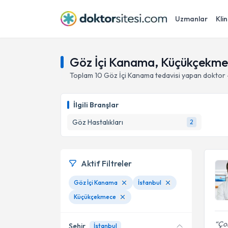
Uzmanlar
Klin
Göz İçi Kanama, Küçükçekmec
Toplam
10
Göz İçi Kanama
tedavisi yapan doktor
İlgili Branşlar
Göz Hastalıkları
2
Aktif Filtreler
Göz İçi Kanama
İstanbul
Küçükçekmece
Çok
Şehir
İstanbul