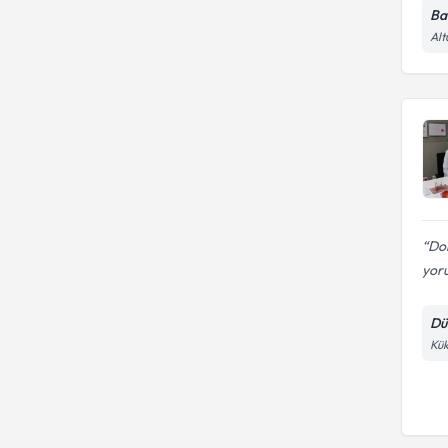
Ba
Alt
Do
yoru
Dü
Kük