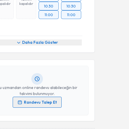
palıdır
kapalıdır
10:30
10:30
11:00
11:00
akvimi Talebi
Daha Fazla Göster
nder Aslan
için randevu takvimi talebi oluşturun. Size
 randevu almanız için bir takvim hazırlandığında e-
lgilendireceğiz.
resiniz
u uzmandan online randevu alabileceğin bir
takvimi bulunmuyor.
Randevu Talep Et
 verilerimin işlenmesine ilişkin
Aydınlatma Metni
'ni
 ve kişisel verilerimin belirtilen kapsamda
esini kabul ediyorum.
akvimi Talebi