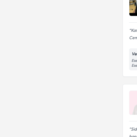
Kat
Cem
Ve
Ese
Ese
Sid
hani