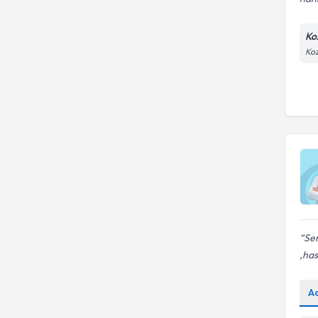
Ko
Koz
Ser
,ha
A