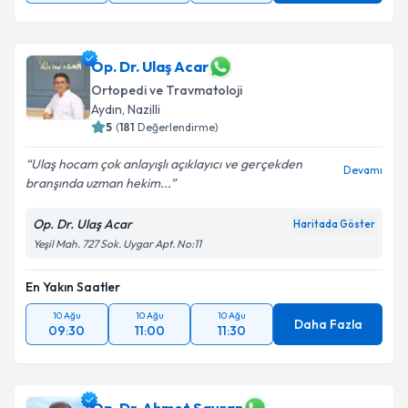
Op. Dr. Ulaş Acar
Ortopedi ve Travmatoloji
Aydın
, Nazilli
5
(
181
Değerlendirme)
Ulaş hocam çok anlayışlı açıklayıcı ve gerçekden
Devamı
branşında uzman hekim...
Op. Dr. Ulaş Acar
Haritada Göster
Yeşil Mah. 727 Sok. Uygar Apt. No:11
En Yakın Saatler
10 Ağu
10 Ağu
10 Ağu
Daha Fazla
09:30
11:00
11:30