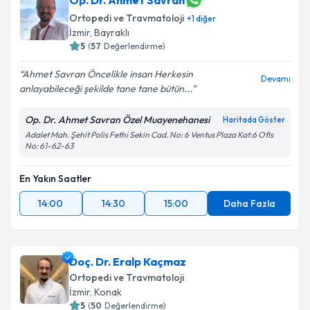
Op. Dr. Ahmet Savran
Ortopedi ve Travmatoloji
+
1
diğer
İzmir
, Bayraklı
5
(
57
Değerlendirme)
Ahmet Savran Öncelikle insan Herkesin
Devamı
anlayabileceği şekilde tane tane bütün...
Op. Dr. Ahmet Savran Özel Muayenehanesi
Haritada Göster
Adalet Mah. Şehit Polis Fethi Sekin Cad. No: 6 Ventus Plaza Kat:6 Ofis
No: 61-62-63
En Yakın Saatler
14:00
14:30
15:00
Daha Fazla
Doç. Dr. Eralp Kaçmaz
Ortopedi ve Travmatoloji
İzmir
, Konak
5
(
50
Değerlendirme)