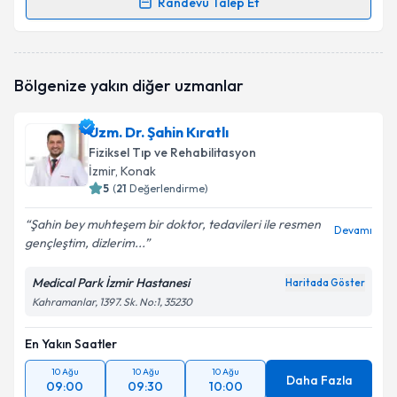
Randevu Talep Et
Randevu Takvimi Talebi
Op. Dr. Selçuk Yalçınkaya
için randevu takvimi talebi
Bölgenize yakın diğer uzmanlar
oluşturun. Size bu uzmandan randevu almanız için bir
takvim hazırlandığında e-posta ile bilgilendireceğiz.
Uzm. Dr. Şahin Kıratlı
E-posta Adresiniz
Fiziksel Tıp ve Rehabilitasyon
İzmir
, Konak
5
(
21
Değerlendirme)
Şahin bey muhteşem bir doktor, tedavileri ile resmen
Kişisel verilerimin işlenmesine ilişkin
Aydınlatma
Devamı
gençleştim, dizlerim...
Metni
'ni okudum ve kişisel verilerimin belirtilen
kapsamda işlenmesini kabul ediyorum.
Medical Park İzmir Hastanesi
Haritada Göster
Kahramanlar, 1397. Sk. No:1, 35230
Takvim Talebini Gönder
En Yakın Saatler
10 Ağu
10 Ağu
10 Ağu
Daha Fazla
09:00
09:30
10:00