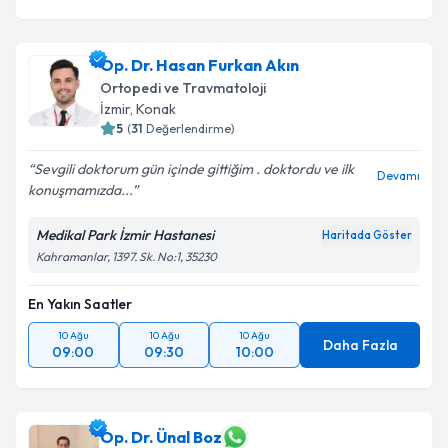
Op. Dr. Hasan Furkan Akın
Ortopedi ve Travmatoloji
İzmir
, Konak
5
(
31
Değerlendirme)
Sevgili doktorum gün içinde gittiğim . doktordu ve ilk
Devamı
konuşmamızda...
Medikal Park İzmir Hastanesi
Haritada Göster
Kahramanlar, 1397. Sk. No:1, 35230
En Yakın Saatler
10 Ağu
10 Ağu
10 Ağu
Daha Fazla
09:00
09:30
10:00
Op. Dr. Ünal Boz