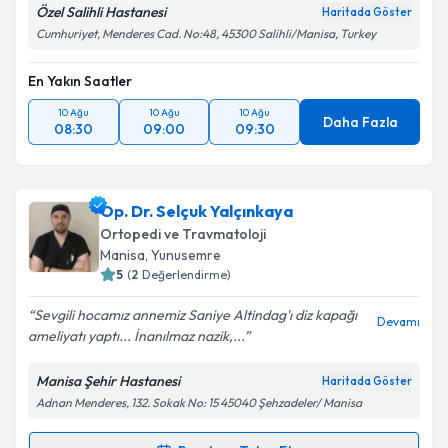
Özel Salihli Hastanesi
Haritada Göster
Cumhuriyet, Menderes Cad. No:48, 45300 Salihli/Manisa, Turkey
En Yakın Saatler
10 Ağu
10 Ağu
10 Ağu
Daha Fazla
08:30
09:00
09:30
Op. Dr. Selçuk Yalçınkaya
Ortopedi ve Travmatoloji
Manisa
, Yunusemre
5
(
2
Değerlendirme)
Sevgili hocamız annemiz Saniye Altindag'ı diz kapağı
Devamı
ameliyatı yaptı... İnanılmaz nazik,...
Manisa Şehir Hastanesi
Haritada Göster
Adnan Menderes, 132. Sokak No: 15 45040 Şehzadeler/ Manisa