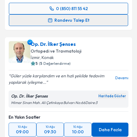
0 (850) 811 55 42
Randevu Takvimi Talebi
Randevu Talep Et
Doç. Dr. Serkan Erkuş
için randevu takvimi talebi
oluşturun. Size bu uzmandan randevu almanız için bir
Op. Dr. İlker Şenses
takvim hazırlandığında e-posta ile bilgilendireceğiz.
Ortopedi ve Travmatoloji
E-posta Adresiniz
İzmir
, Konak
5
(
5
Değerlendirme)
Güler yüzle karşılandım ve en hızlı şekilde tedavim
Devamı
yapılarak iyileşme...
Kişisel verilerimin işlenmesine ilişkin
Aydınlatma
Metni
'ni okudum ve kişisel verilerimin belirtilen
Op. Dr. İlker Şenses
Haritada Göster
kapsamda işlenmesini kabul ediyorum.
Mimar Sinan Mah. Ali Çetinkaya Bulvarı No:66Daire:3
En Yakın Saatler
Takvim Talebini Gönder
10 Ağu
10 Ağu
10 Ağu
Daha Fazla
09:00
09:30
10:00