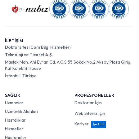
İLETİŞİM
Doktorsitesi Com Bilgi Hizmetleri
Teknoloji ve Ticaret A.Ş.
Maslak Mah. Ahi Evran Cd. A.O.S 55 Sokak No:2 Aksoy Plaza Giriş
Kat Kolektif House
İstanbul, Türkiye
SAĞLIK
PROFESYONELLER
Uzmanlar
Doktorlar İçin
Uzmanlık Alanları
Web Siteniz İçin
Hastalıklar
Kariyer
İşe Alım
Hizmetler
Hastaneler