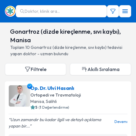
Doktor, klinik ara...
Gonartroz (dizde kireçlenme, sıvı kaybı),
Manisa
Toplam
10
Gonartroz (dizde kireçlenme, sıvı kaybı)
tedavisi
yapan doktor - uzman bulundu
Filtrele
Akıllı Sıralama
Op. Dr. Ulvi Hasanlı
Ortopedi ve Travmatoloji
Manisa
, Salihli
5
(
1
Değerlendirme)
Uzun zamandır bu kadar ilgili ve detaylı açıklama
Devamı
yapan bir...