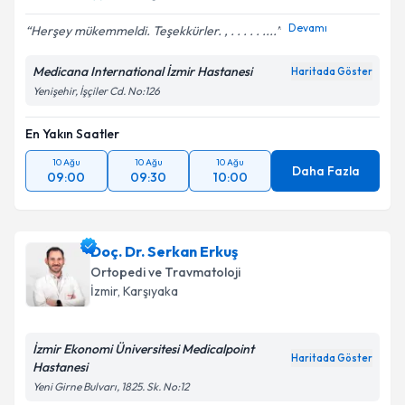
Devamı
Herşey mükemmeldi. Teşekkürler. , . . . . . ....
Medicana International İzmir Hastanesi
Haritada Göster
Yenişehir, İşçiler Cd. No:126
En Yakın Saatler
10 Ağu
10 Ağu
10 Ağu
Daha Fazla
09:00
09:30
10:00
Doç. Dr. Serkan Erkuş
Ortopedi ve Travmatoloji
İzmir
, Karşıyaka
İzmir Ekonomi Üniversitesi Medicalpoint
Haritada Göster
Hastanesi
Yeni Girne Bulvarı, 1825. Sk. No:12