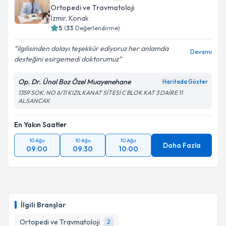
Ortopedi ve Travmatoloji
İzmir
, Konak
5
(
33
Değerlendirme)
ilgilisinden dolayı teşekkür ediyoruz her anlamda
Devamı
desteğini esirgemedi doktorumuz
Op. Dr. Ünal Boz Özel Muayenehane
Haritada Göster
1359 SOK. NO 6/11 KIZILKANAT SİTESİ C BLOK KAT 3 DAİRE 11
ALSANCAK
En Yakın Saatler
10 Ağu
10 Ağu
10 Ağu
Daha Fazla
09:00
09:30
10:00
İlgili Branşlar
Ortopedi ve Travmatoloji
2