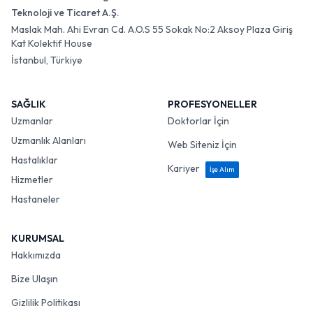
Teknoloji ve Ticaret A.Ş.
Maslak Mah. Ahi Evran Cd. A.O.S 55 Sokak No:2 Aksoy Plaza Giriş
Kat Kolektif House
İstanbul, Türkiye
SAĞLIK
PROFESYONELLER
Uzmanlar
Doktorlar İçin
Uzmanlık Alanları
Web Siteniz İçin
Hastalıklar
Kariyer
İşe Alım
Hizmetler
Hastaneler
KURUMSAL
Hakkımızda
Bize Ulaşın
Gizlilik Politikası