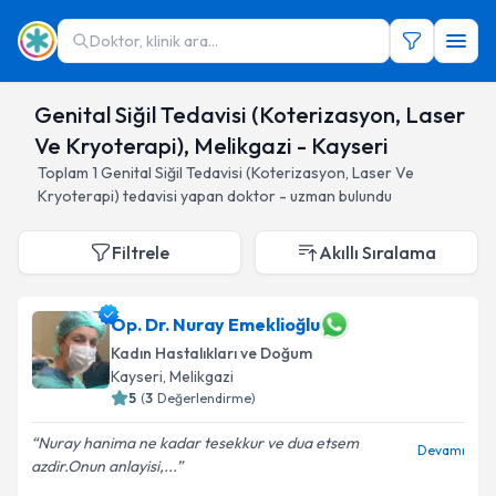
Doktor, klinik ara...
Genital Siğil Tedavisi (Koterizasyon, Laser
Ve Kryoterapi), Melikgazi - Kayseri
Toplam
1
Genital Siğil Tedavisi (Koterizasyon, Laser Ve
Kryoterapi)
tedavisi yapan doktor - uzman bulundu
Filtrele
Akıllı Sıralama
Op. Dr. Nuray Emeklioğlu
Kadın Hastalıkları ve Doğum
Kayseri
, Melikgazi
5
(
3
Değerlendirme)
Nuray hanima ne kadar tesekkur ve dua etsem
Devamı
azdir.Onun anlayisi,...