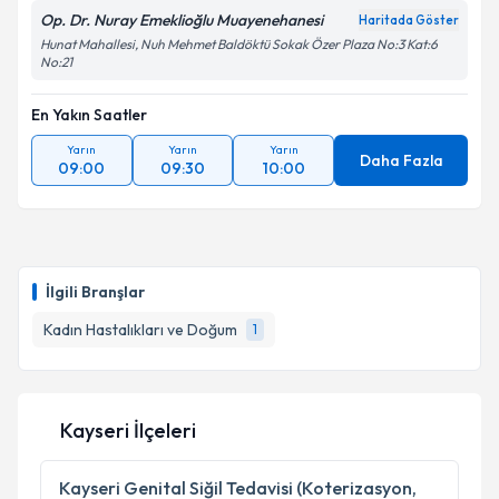
Op. Dr. Nuray Emeklioğlu Muayenehanesi
Haritada Göster
Hunat Mahallesi, Nuh Mehmet Baldöktü Sokak Özer Plaza No:3 Kat:6
No:21
En Yakın Saatler
Yarın
Yarın
Yarın
Daha Fazla
09:00
09:30
10:00
İlgili Branşlar
Kadın Hastalıkları ve Doğum
1
Kayseri İlçeleri
Kayseri
Genital Siğil Tedavisi (Koterizasyon,