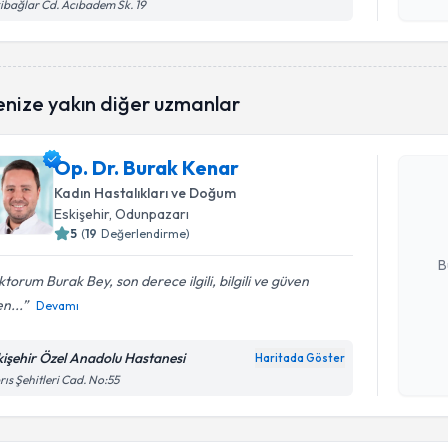
işlenm
ibağlar Cd. Acıbadem Sk. 19
Randevu T
enize yakın diğer uzmanlar
Op. Dr. B
Op. Dr. Burak Kenar
bu uzmandan
Kadın Hastalıkları ve Doğum
posta ile bi
Eskişehir
, Odunpazarı
5
(
19
Değerlendirme)
E-posta Ad
B
torum Burak Bey, son derece ilgili, bilgili ve güven
n...
Devamı
Kişisel
okudum
kişehir Özel Anadolu Hastanesi
Haritada Göster
işlenm
rıs Şehitleri Cad. No:55