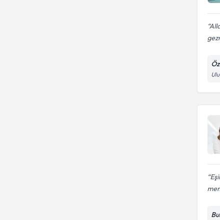
All
gezm
Öz
Ulu
Eşi
mem
Bu