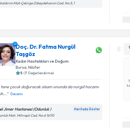
kaldırım Mah Çekirge Zübeydehanım Cad. No:5, 1
Doç. Dr. Fatma Nurgül
Taşgöz
Kadın Hastalıkları ve Doğum
Bursa
, Nilüfer
5
(
7
Değerlendirme)
ka
 tane çocuk doğuracak olsam onunda da nurgül hocamı
ih...
Devamı
el Jimer Hastanesi (Odunluk )
Haritada Göster
nluk Mah. Mihraplı Cad. No:6 16110