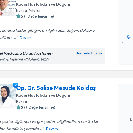
Kadın Hastalıkları ve Doğum
posta ile bi
Bursa
, Nilüfer
5
(
1
Değerlendirme)
E-posta Ad
zamana kadar gittiğim en ilgili kadın doğum doktoru
bilirim....
Devamı
Kişisel
okudum
el Medicana Bursa Hastanesi
Haritada Göster
işlenm
nluk, İzmir Yolu Cd No:41, 16110
Randevu T
Op. Dr. Salise Mesude Koldaş
Op. Dr. S
oluşturun. 
Kadın Hastalıkları ve Doğum
hazırlandığ
Bursa
5
(
9
Değerlendirme)
E-posta Ad
B
çekten ilgilenen ve gerçekten bilgilendiren harika bir
or. Kendinizi yanında...
Devamı