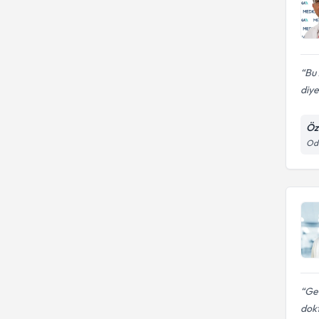
Bu 
diye
Öz
Odu
Ger
dokt