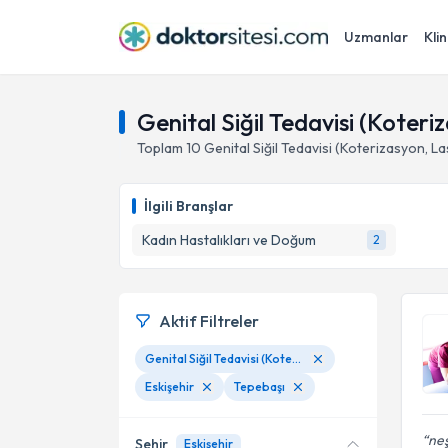
Uzmanlar
Klin
Genital Siğil Tedavisi (Koteri
Toplam
10
Genital Siğil Tedavisi (Koterizasyon, L
İlgili Branşlar
Kadın Hastalıkları ve Doğum
2
Aktif Filtreler
Genital Siğil Tedavisi (Koterizasyon, Laser Ve Kryoterapi)
Eskişehir
Tepebaşı
neş
Şehir
Eskişehir