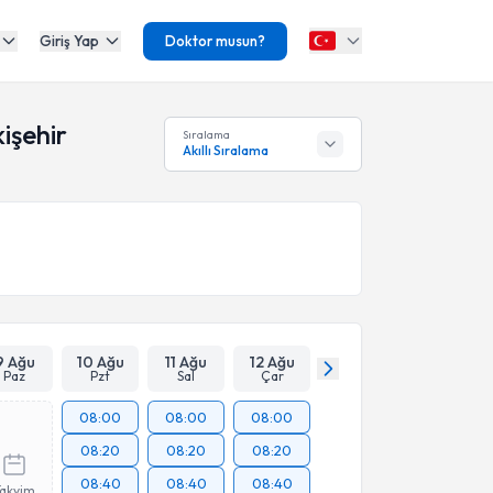
Giriş Yap
Doktor musun?
işehir
Sıralama
Akıllı Sıralama
9 Ağu
10 Ağu
11 Ağu
12 Ağu
Paz
Pzt
Sal
Çar
08:00
08:00
08:00
08:20
08:20
08:20
08:40
08:40
08:40
Takvim