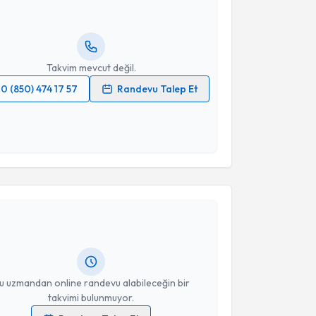
lgilendireceğiz.
resiniz
Takvim mevcut değil.
0 (850) 474 17 57
Randevu Talep Et
 verilerimin işlenmesine ilişkin
Aydınlatma Metni
'ni
 ve kişisel verilerimin belirtilen kapsamda
esini kabul ediyorum.
akvimi Talebi
Takvim Talebini Gönder
alise Mesude Koldaş
için randevu takvimi talebi
Size bu uzmandan randevu almanız için bir takvim
ında e-posta ile bilgilendireceğiz.
resiniz
u uzmandan online randevu alabileceğin bir
takvimi bulunmuyor.