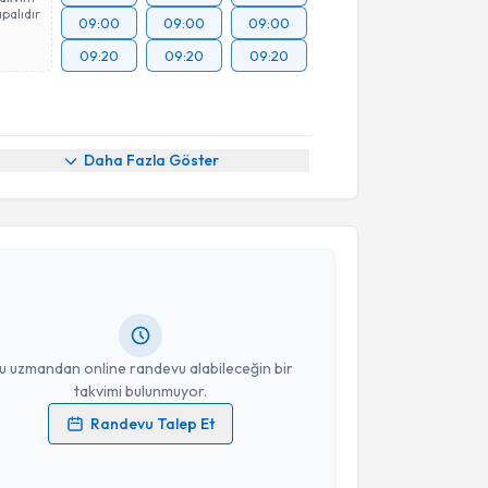
palıdır
09:00
09:00
09:00
09:20
09:20
09:20
Daha Fazla Göster
akvimi Talebi
vgi Selen
için randevu takvimi talebi oluşturun. Size
 randevu almanız için bir takvim hazırlandığında e-
lgilendireceğiz.
resiniz
u uzmandan online randevu alabileceğin bir
takvimi bulunmuyor.
Randevu Talep Et
 verilerimin işlenmesine ilişkin
Aydınlatma Metni
'ni
 ve kişisel verilerimin belirtilen kapsamda