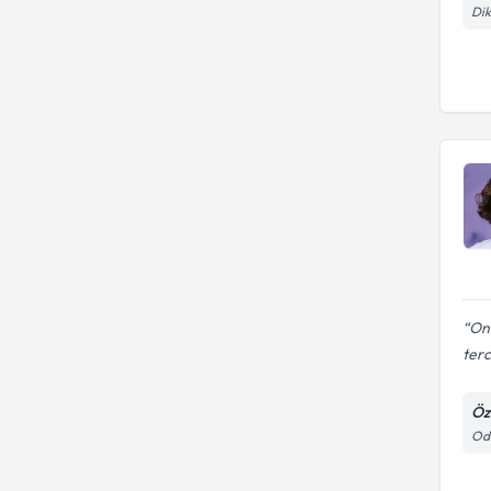
Dik
On
terc
Öz
Odu