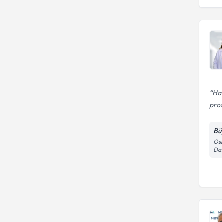
Ha
prof
Bü
Osm
Dar