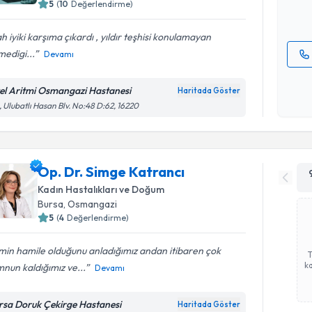
5
(
10
Değerlendirme)
E-posta Ad
ah iyiki karşıma çıkardı , yıldır teşhisi konulamayan
edigi...
Devamı
Kişisel
okudum
el Aritmi Osmangazi Hastanesi
Haritada Göster
işlenm
, Ulubatlı Hasan Blv. No:48 D:62, 16220
Op. Dr. Simge Katrancı
Kadın Hastalıkları ve Doğum
Bursa
, Osmangazi
5
(
4
Değerlendirme)
min hamile olduğunu anladığımız andan itibaren çok
ka
nun kaldığımız ve...
Devamı
rsa Doruk Çekirge Hastanesi
Haritada Göster