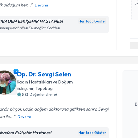
ka
k olduğum her...
Devamı
IBADEM ESKİŞEHİR HASTANESİ
Haritada Göster
nudiye Mahallesi Eskibağlar Caddesi
Randevu T
Op. Dr. Se
Op. Dr. Sevgi Selen
bu uzmandan
Kadın Hastalıkları ve Doğum
posta ile bi
Eskişehir
, Tepebaşı
5
(
3
Değerlendirme)
E-posta Ad
B
lardır birçok kadın doğum doktoruna gittikten sonra Sevgi
m ile...
Devamı
Kişisel
okudum
ıbadem Eskişehir Hastanesi
Haritada Göster