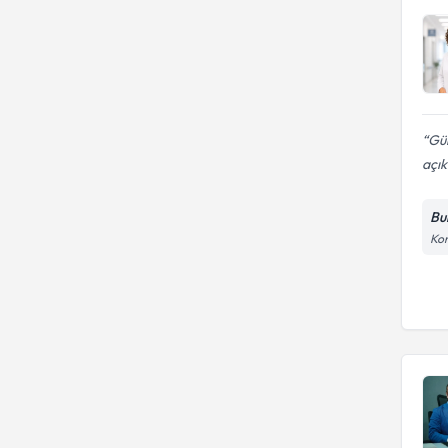
Gül
açık
Bu
Kon