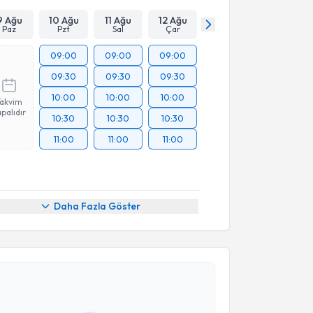
9 Ağu
10 Ağu
11 Ağu
12 Ağu
Paz
Pzt
Sal
Çar
09:00
09:00
09:00
09:30
09:30
09:30
10:00
10:00
10:00
Takvim
palıdır
10:30
10:30
10:30
11:00
11:00
11:00
Daha Fazla Göster
akvimi Talebi
cay İlhan
için randevu takvimi talebi oluşturun. Size
 randevu almanız için bir takvim hazırlandığında e-
lgilendireceğiz.