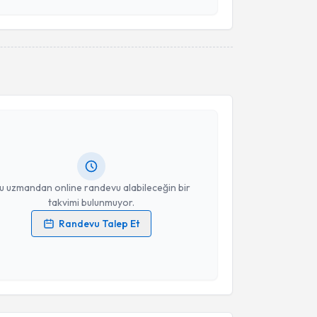
esini kabul ediyorum.
Takvim Talebini Gönder
akvimi Talebi
urak Kenar
için randevu takvimi talebi oluşturun. Size
 randevu almanız için bir takvim hazırlandığında e-
lgilendireceğiz.
resiniz
u uzmandan online randevu alabileceğin bir
takvimi bulunmuyor.
Randevu Talep Et
 verilerimin işlenmesine ilişkin
Aydınlatma Metni
'ni
 ve kişisel verilerimin belirtilen kapsamda
esini kabul ediyorum.
Takvim Talebini Gönder