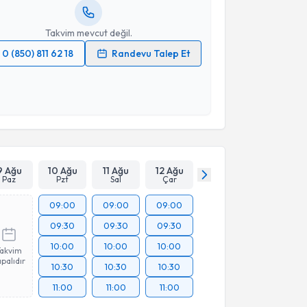
resiniz
Takvim mevcut değil.
0 (850) 811 62 18
Randevu Talep Et
 verilerimin işlenmesine ilişkin
Aydınlatma Metni
'ni
 ve kişisel verilerimin belirtilen kapsamda
esini kabul ediyorum.
Takvim Talebini Gönder
9 Ağu
10 Ağu
11 Ağu
12 Ağu
Paz
Pzt
Sal
Çar
09:00
09:00
09:00
09:30
09:30
09:30
10:00
10:00
10:00
Takvim
palıdır
10:30
10:30
10:30
11:00
11:00
11:00