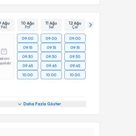
9 Ağu
10 Ağu
11 Ağu
12 Ağu
Paz
Pzt
Sal
Çar
09:00
09:00
09:00
09:15
09:15
09:15
09:30
09:30
09:30
Takvim
palıdır
09:45
09:45
09:45
10:00
10:00
10:00
Daha Fazla Göster
akvimi Talebi
aşar Can
için randevu takvimi talebi oluşturun. Size bu
ndevu almanız için bir takvim hazırlandığında e-