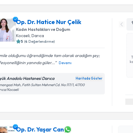
Op. Dr. Hatice Nur Çelik
Kadın Hastalıkları ve Doğum
Kocaeli
, Darıca
5
(
4
Değerlendirme)
mile olduğumu öğrendiğimde tam olarak aradığım şey;
ka
esyonelliğinin yanında güler...
Devamı
yük Anadolu Hastanesi Darıca
Haritada Göster
angazi Mah, Fatih Sultan Mehmet Cd. No:117/1, 41700
ıca/Kocaeli
Randevu T
Op. Dr. Y
Op. Dr. Yaşar Can
uzmandan ra