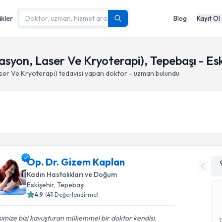
ikler
Blog
Kayıt Ol
zasyon, Laser Ve Kryoterapi), Tepebaşı - Esk
aser Ve Kryoterapi)
tedavisi yapan doktor - uzman bulundu
Op. Dr. Gizem Kaplan
Kadın Hastalıkları ve Doğum
Eskişehir
, Tepebaşı
4.9
(
41
Değerlendirme)
imize bizi kavuşturan mükemmel bir doktor kendisi.