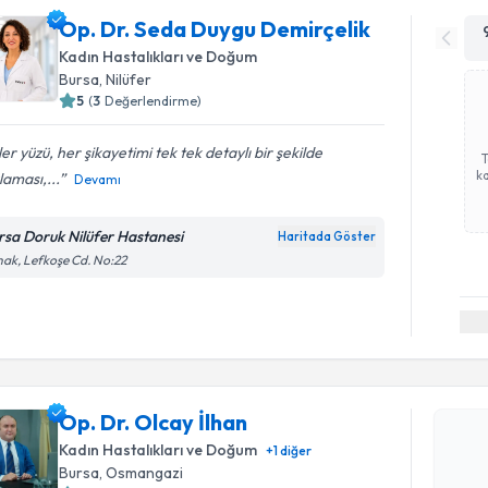
Op. Dr. Seda Duygu Demirçelik
Kadın Hastalıkları ve Doğum
Bursa
, Nilüfer
5
(
3
Değerlendirme)
er yüzü, her şikayetimi tek tek detaylı bir şekilde
ka
laması,...
Devamı
rsa Doruk Nilüfer Hastanesi
Haritada Göster
ak, Lefkoşe Cd. No:22
Randevu T
Op. Dr. Ol
Op. Dr. Olcay İlhan
bu uzmandan
Kadın Hastalıkları ve Doğum
+
1
diğer
posta ile bi
Bursa
, Osmangazi