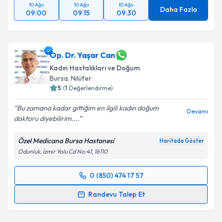
10 Ağu
10 Ağu
10 Ağu
Daha Fazla
09:00
09:15
09:30
Op. Dr. Yaşar Can
Kadın Hastalıkları ve Doğum
Bursa
, Nilüfer
5
(
1
Değerlendirme)
Bu zamana kadar gittiğim en ilgili kadın doğum
Devamı
doktoru diyebilirim....
Özel Medicana Bursa Hastanesi
Haritada Göster
Odunluk, İzmir Yolu Cd No:41, 16110
0 (850) 474 17 57
Randevu Takvimi Talebi
Randevu Talep Et
Op. Dr. Yaşar Can
için randevu takvimi talebi