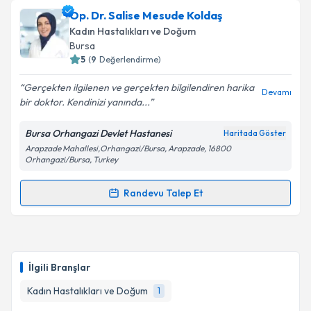
oluşturun. Size bu uzmandan randevu almanız için bir
Op. Dr. Salise Mesude Koldaş
takvim hazırlandığında e-posta ile bilgilendireceğiz.
Kadın Hastalıkları ve Doğum
E-posta Adresiniz
Bursa
5
(
9
Değerlendirme)
Gerçekten ilgilenen ve gerçekten bilgilendiren harika
Devamı
bir doktor. Kendinizi yanında...
Kişisel verilerimin işlenmesine ilişkin
Aydınlatma
Metni
'ni okudum ve kişisel verilerimin belirtilen
Bursa Orhangazi Devlet Hastanesi
Haritada Göster
kapsamda işlenmesini kabul ediyorum.
Arapzade Mahallesi,Orhangazi/Bursa, Arapzade, 16800
Orhangazi/Bursa, Turkey
Takvim Talebini Gönder
Randevu Talep Et
Randevu Takvimi Talebi
Op. Dr. Salise Mesude Koldaş
için randevu takvimi
talebi oluşturun. Size bu uzmandan randevu almanız
İlgili Branşlar
için bir takvim hazırlandığında e-posta ile
bilgilendireceğiz.
Kadın Hastalıkları ve Doğum
1