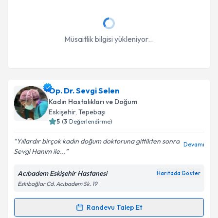
Müsaitlik bilgisi yükleniyor...
Op. Dr. Sevgi Selen
Kadın Hastalıkları ve Doğum
Eskişehir
, Tepebaşı
5
(
3
Değerlendirme)
Yıllardır birçok kadın doğum doktoruna gittikten sonra
Devamı
Sevgi Hanım ile...
Acıbadem Eskişehir Hastanesi
Haritada Göster
Eskibağlar Cd. Acıbadem Sk. 19
Randevu Talep Et
Randevu Takvimi Talebi