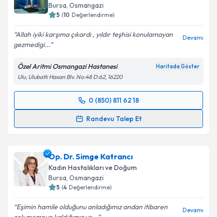
Bursa
, Osmangazi
5
(
10
Değerlendirme)
Allah iyiki karşıma çıkardı , yıldır teşhisi konulamayan
Devamı
gezmedigi...
Özel Aritmi Osmangazi Hastanesi
Haritada Göster
Ulu, Ulubatlı Hasan Blv. No:48 D:62, 16220
0 (850) 811 62 18
Randevu Takvimi Talebi
Randevu Talep Et
Op. Dr. Olcay İlhan
için randevu takvimi talebi
oluşturun. Size bu uzmandan randevu almanız için bir
Op. Dr. Simge Katrancı
takvim hazırlandığında e-posta ile bilgilendireceğiz.
Kadın Hastalıkları ve Doğum
E-posta Adresiniz
Bursa
, Osmangazi
5
(
4
Değerlendirme)
Eşimin hamile olduğunu anladığımız andan itibaren
Devamı