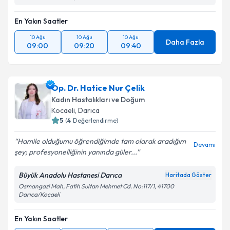
En Yakın Saatler
10 Ağu
10 Ağu
10 Ağu
Daha Fazla
09:00
09:20
09:40
Op. Dr. Hatice Nur Çelik
Kadın Hastalıkları ve Doğum
Kocaeli
, Darıca
5
(
4
Değerlendirme)
Hamile olduğumu öğrendiğimde tam olarak aradığım
Devamı
şey; profesyonelliğinin yanında güler...
Büyük Anadolu Hastanesi Darıca
Haritada Göster
Osmangazi Mah, Fatih Sultan Mehmet Cd. No:117/1, 41700
Darıca/Kocaeli
En Yakın Saatler