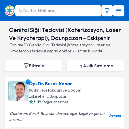
Doktor, klinik ara...
Genital Siğil Tedavisi (Koterizasyon, Laser
Ve Kryoterapi), Odunpazarı - Eskişehir
Toplam
10
Genital Siğil Tedavisi (Koterizasyon, Laser Ve
Kryoterapi)
tedavisi yapan doktor - uzman bulundu
Filtrele
Akıllı Sıralama
Op. Dr. Burak Kenar
Kadın Hastalıkları ve Doğum
Eskişehir
, Odunpazarı
5
(
19
Değerlendirme)
Doktorum Burak Bey, son derece ilgili, bilgili ve güven
Devamı
veren...