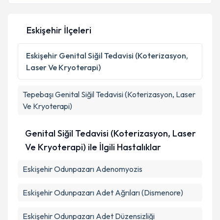
E-posta Adresiniz
Eskişehir İlçeleri
Kişisel verilerimin işlenmesine ilişkin
Aydınlatma
Eskişehir
Genital Siğil Tedavisi (Koterizasyon,
Metni
'ni okudum ve kişisel verilerimin belirtilen
Laser Ve Kryoterapi)
kapsamda işlenmesini kabul ediyorum.
Tepebaşı
Genital Siğil Tedavisi (Koterizasyon, Laser
Takvim Talebini Gönder
Ve Kryoterapi)
Genital Siğil Tedavisi (Koterizasyon, Laser
Ve Kryoterapi) ile İlgili Hastalıklar
Eskişehir Odunpazarı Adenomyozis
Eskişehir Odunpazarı Adet Ağrıları (Dismenore)
Eskişehir Odunpazarı Adet Düzensizliği