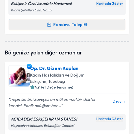
Eskişehir Özel Anadolu Hastanesi
Haritada Göster
Kıbrıs Şehitleri Cad. No:55
Randevu Talep Et
Randevu Takvimi Talebi
Op. Dr. Burak Kenar
için randevu takvimi talebi
Bölgenize yakın diğer uzmanlar
oluşturun. Size bu uzmandan randevu almanız için bir
takvim hazırlandığında e-posta ile bilgilendireceğiz.
Op. Dr. Gizem Kaplan
E-posta Adresiniz
Kadın Hastalıkları ve Doğum
Eskişehir
, Tepebaşı
4.9
(
41
Değerlendirme)
neşimize bizi kavuşturan mükemmel bir doktor
Kişisel verilerimin işlenmesine ilişkin
Aydınlatma
Devamı
kendisi. Panik olduğum her...
Metni
'ni okudum ve kişisel verilerimin belirtilen
kapsamda işlenmesini kabul ediyorum.
ACIBADEM ESKİŞEHİR HASTANESİ
Haritada Göster
Hoşnudiye Mahallesi Eskibağlar Caddesi
Takvim Talebini Gönder