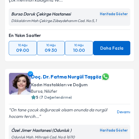
çok memnun kaldığımız ve...
Kişisel verilerimin işlenmesine ilişkin
Aydınlatma
Metni
'ni okudum ve kişisel verilerimin belirtilen
Bursa Doruk Çekirge Hastanesi
Haritada Göster
kapsamda işlenmesini kabul ediyorum.
Dikkaldırım Mah Çekirge Zübeydehanım Cad. No:5, 1
En Yakın Saatler
Takvim Talebini Gönder
10 Ağu
10 Ağu
10 Ağu
Daha Fazla
09:00
09:30
10:00
Doç. Dr. Fatma Nurgül Taşgöz
Kadın Hastalıkları ve Doğum
Bursa
, Nilüfer
5
(
7
Değerlendirme)
On tane çocuk doğuracak olsam onunda da nurgül
Devamı
hocamı tercih...
Özel Jimer Hastanesi (Odunluk )
Haritada Göster
Odunluk Mah. Mihraplı Cad. No:6 16110