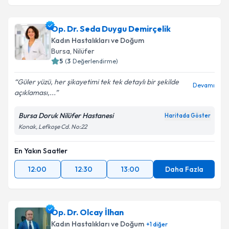
Op. Dr. Sevgi Selen
için randevu takvimi talebi
Op. Dr. Seda Duygu Demirçelik
oluşturun. Size bu uzmandan randevu almanız için bir
Kadın Hastalıkları ve Doğum
takvim hazırlandığında e-posta ile bilgilendireceğiz.
Bursa
, Nilüfer
5
(
3
Değerlendirme)
E-posta Adresiniz
Güler yüzü, her şikayetimi tek tek detaylı bir şekilde
Devamı
açıklaması,...
Bursa Doruk Nilüfer Hastanesi
Haritada Göster
Kişisel verilerimin işlenmesine ilişkin
Aydınlatma
Konak, Lefkoşe Cd. No:22
Metni
'ni okudum ve kişisel verilerimin belirtilen
kapsamda işlenmesini kabul ediyorum.
En Yakın Saatler
12:00
12:30
13:00
Daha Fazla
Takvim Talebini Gönder
Op. Dr. Olcay İlhan
Kadın Hastalıkları ve Doğum
+
1
diğer