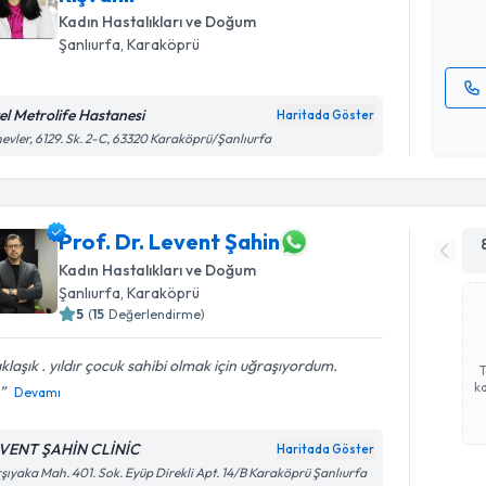
E-posta Ad
Kadın Hastalıkları ve Doğum
Şanlıurfa
, Karaköprü
el Metrolife Hastanesi
Haritada Göster
Kişisel
evler, 6129. Sk. 2-C, 63320 Karaköprü/Şanlıurfa
okudum
işlenm
Prof. Dr. Levent Şahin
Kadın Hastalıkları ve Doğum
Şanlıurfa
, Karaköprü
5
(
15
Değerlendirme)
klaşık . yıldır çocuk sahibi olmak için uğraşıyordum.
ka
Devamı
VENT ŞAHİN CLİNİC
Haritada Göster
şıyaka Mah. 401. Sok. Eyüp Direkli Apt. 14/B Karaköprü Şanlıurfa