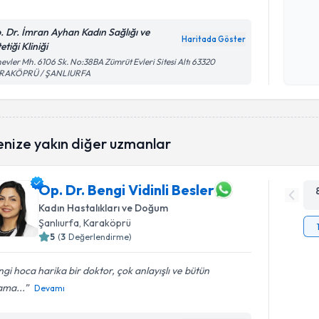
. Dr. İmran Ayhan Kadın Sağlığı ve
Kişisel
Haritada Göster
etiği Kliniği
okudum
evler Mh. 6106 Sk. No:38BA Zümrüt Evleri Sitesi Altı 63320
işlenm
RAKÖPRÜ / ŞANLIURFA
enize yakın diğer uzmanlar
Op. Dr. Bengi Vidinli Besler
Kadın Hastalıkları ve Doğum
Şanlıurfa
, Karaköprü
5
(
3
Değerlendirme)
gi hoca harika bir doktor, çok anlayışlı ve bütün
ama...
Devamı