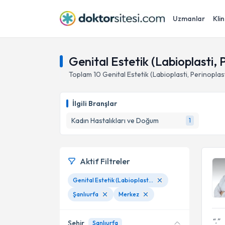
Uzmanlar
Klin
Genital Estetik (Labioplasti, 
Toplam
10
Genital Estetik (Labioplasti, Perinoplast
İlgili Branşlar
Kadın Hastalıkları ve Doğum
1
Aktif Filtreler
Genital Estetik (Labioplasti, Perinoplasti, Vajinoplasti)
Şanlıurfa
Merkez
.
Şehir
Şanlıurfa