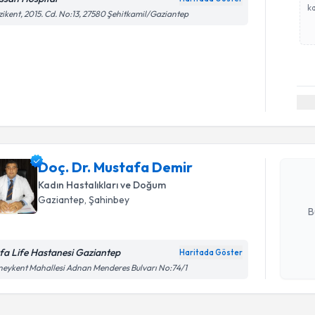
ka
ikent, 2015. Cd. No:13, 27580 Şehitkamil/Gaziantep
Randevu T
Doç. Dr. 
Size bu uzm
Doç. Dr. Mustafa Demir
hazırlandığ
Kadın Hastalıkları ve Doğum
E-posta Ad
Gaziantep
, Şahinbey
B
fa Life Hastanesi Gaziantep
Haritada Göster
Kişisel
eykent Mahallesi Adnan Menderes Bulvarı No:74/1
okudum
işlenm