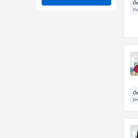
Öz
4 Boyutlu Ultrasonla Gebelik
Diy
Ünvan
4 boyutlu renkli ultrason
Muayenesi
Açık cerrahi
5 boyutlu renklı ultrason
İSTANBUL ÜNİVERSİTESİ
Açıklanamayan Kısırlık
Adet bozukluğu
Op. Dr.
Acil rahim ağzı dikişi ( Sörklaj )
Adet Düzensizliği Tedavisi
Adenomyozis
Aile planlaması
Adet Ağrıları (Dismenore)
Anti - aging uygulamaları
Adet bozukluğu
Aşılama(iui)
Öz
Adet Dışı Kanamalar
Şen
Aşılama yöntemi
Adet Düzensizliği
Barbie vajina estetiği
Bartolin Kist ve Apsesi
Ameliyatı