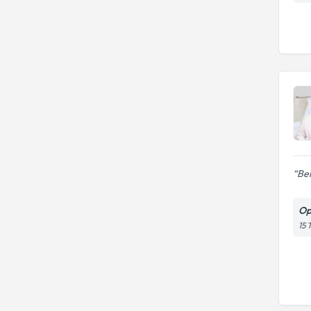
Ben
Op
15