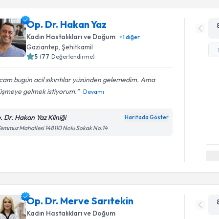
Op. Dr. Hakan Yaz
Kadın Hastalıkları ve Doğum
+
1
diğer
Gaziantep
, Şehitkamil
5
(
77
Değerlendirme)
cam bugün acil sıkıntılar yüzünden gelemedim. Ama
üşmeye gelmek istiyorum.
Devamı
. Dr. Hakan Yaz Kliniği
Haritada Göster
Temmuz Mahallesi 148110 Nolu Sokak No:14
Op. Dr. Merve Sarıtekin
Kadın Hastalıkları ve Doğum