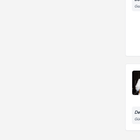
Gaz
De
Gün