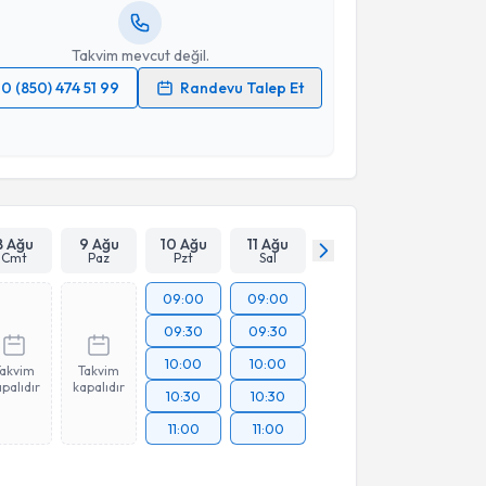
resiniz
Takvim mevcut değil.
0 (850) 474 51 99
Randevu Talep Et
 verilerimin işlenmesine ilişkin
Aydınlatma Metni
'ni
 ve kişisel verilerimin belirtilen kapsamda
esini kabul ediyorum.
Takvim Talebini Gönder
8 Ağu
9 Ağu
10 Ağu
11 Ağu
Cmt
Paz
Pzt
Sal
09:00
09:00
09:30
09:30
10:00
10:00
Takvim
Takvim
palıdır
kapalıdır
10:30
10:30
11:00
11:00