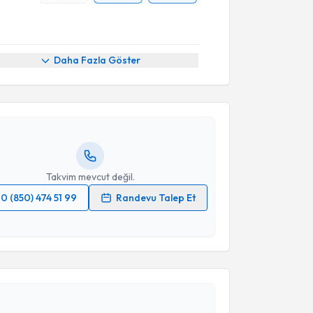
akvimi Talebi
Daha Fazla Göster
enan Gengeç
için randevu takvimi talebi oluşturun.
andan randevu almanız için bir takvim
ında e-posta ile bilgilendireceğiz.
resiniz
Takvim mevcut değil.
0 (850) 474 51 99
Randevu Talep Et
akvimi Talebi
 verilerimin işlenmesine ilişkin
Aydınlatma Metni
'ni
 ve kişisel verilerimin belirtilen kapsamda
esini kabul ediyorum.
ek Eskiyörük Rişvanlı
için randevu takvimi talebi
Size bu uzmandan randevu almanız için bir takvim
Takvim Talebini Gönder
ında e-posta ile bilgilendireceğiz.