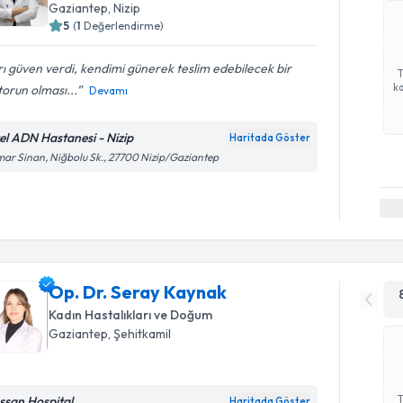
Gaziantep
, Nizip
5
(
1
Değerlendirme)
rı güven verdi, kendimi günerek teslim edebilecek bir
ka
orun olması...
Devamı
el ADN Hastanesi - Nizip
Haritada Göster
ar Sinan, Niğbolu Sk., 27700 Nizip/Gaziantep
Op. Dr. Seray Kaynak
Kadın Hastalıkları ve Doğum
Gaziantep
, Şehitkamil
ssan Hospital
Haritada Göster