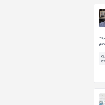
Ho
gör
Op
15 