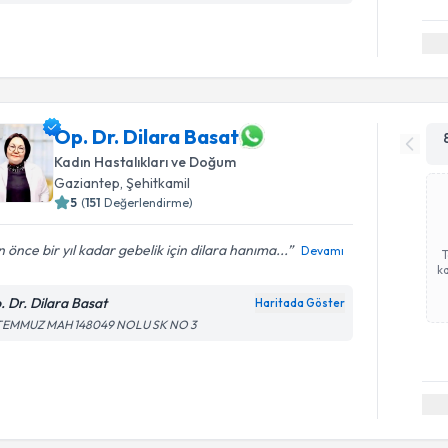
Op. Dr. Dilara Basat
Kadın Hastalıkları ve Doğum
Gaziantep
, Şehitkamil
5
(
151
Değerlendirme)
 önce bir yıl kadar gebelik için dilara hanıma...
Devamı
ka
. Dr. Dilara Basat
Haritada Göster
 TEMMUZ MAH 148049 NOLU SK NO 3