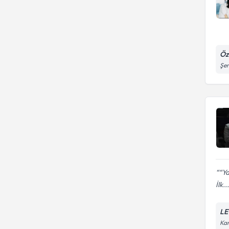
Öz
Şen
“Ya
İlk...
LE
Kar