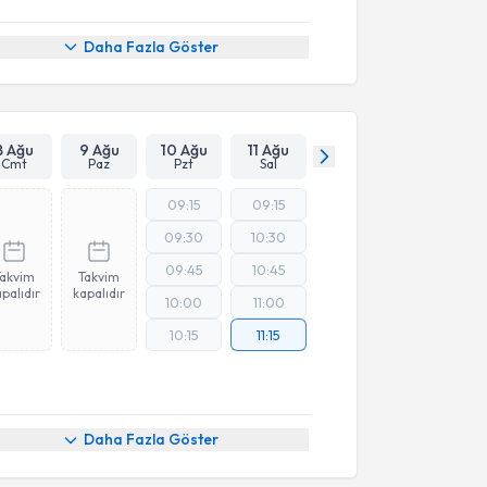
Daha Fazla Göster
8 Ağu
9 Ağu
10 Ağu
11 Ağu
Cmt
Paz
Pzt
Sal
09:15
09:15
09:30
10:30
09:45
10:45
Takvim
Takvim
palıdır
kapalıdır
10:00
11:00
10:15
11:15
Daha Fazla Göster