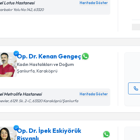
el Lotus Hastanesi
Haritada Göster
arbakır Yolu No:142, 63320
Randevu T
Op. Dr. K
Size bu uzm
hazırlandığ
Op. Dr. Kenan Gengeç
Kadın Hastalıkları ve Doğum
E-posta Ad
Şanlıurfa
, Karaköprü
el Metrolife Hastanesi
Haritada Göster
Randevu T
Kişisel
evler, 6129. Sk. 2-C, 63320 Karaköprü/Şanlıurfa
okudum
işlenm
Op. Dr. İp
oluşturun. 
Op. Dr. İpek Eskiyörük
hazırlandığ
Rişvanlı