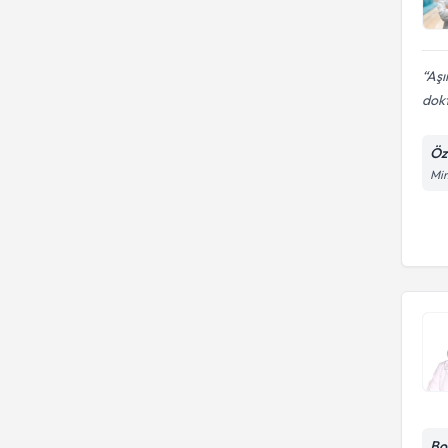
Aşı
dokt
Öz
Mim
Bo