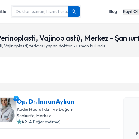
ikler
Blog
Kayıt Ol
Perinoplasti, Vajinoplasti), Merkez - Şanlıur
i, Vajinoplasti)
tedavisi yapan doktor - uzman bulundu
Randevu T
Op. Dr. İmran Ayhan
Op. Dr. İ
bu uzmandan
Kadın Hastalıkları ve Doğum
posta ile bi
Şanlıurfa
, Merkez
4.9
(
4
Değerlendirme)
E-posta Ad
B