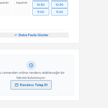
palıdır
kapalıdır
10:30
10:30
11:00
11:00
akvimi Talebi
Daha Fazla Göster
Mustafa Demir
için randevu takvimi talebi oluşturun.
andan randevu almanız için bir takvim
ında e-posta ile bilgilendireceğiz.
resiniz
u uzmandan online randevu alabileceğin bir
takvimi bulunmuyor.
Randevu Talep Et
 verilerimin işlenmesine ilişkin
Aydınlatma Metni
'ni
 ve kişisel verilerimin belirtilen kapsamda
esini kabul ediyorum.