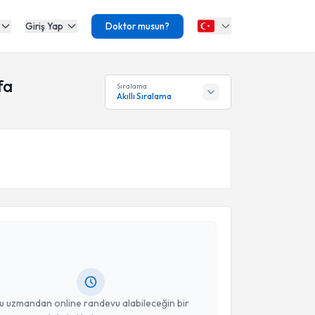
Giriş Yap
Doktor musun?
fa
Sıralama
Akıllı Sıralama
akvimi Talebi
mran Ayhan
için randevu takvimi talebi oluşturun. Size
 randevu almanız için bir takvim hazırlandığında e-
lgilendireceğiz.
resiniz
u uzmandan online randevu alabileceğin bir