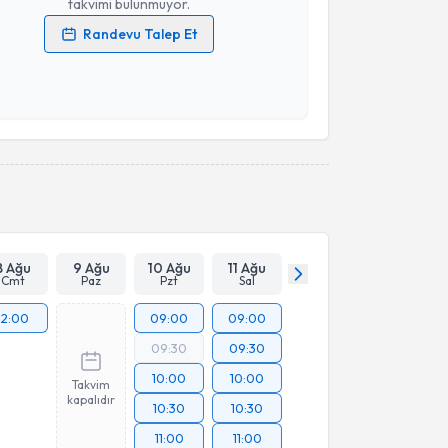
takvimi bulunmuyor.
Randevu Talep Et
 verilerimin işlenmesine ilişkin
Aydınlatma Metni
'ni
 ve kişisel verilerimin belirtilen kapsamda
esini kabul ediyorum.
Takvim Talebini Gönder
8 Ağu
9 Ağu
10 Ağu
11 Ağu
Cmt
Paz
Pzt
Sal
12:00
09:00
09:00
09:30
09:30
10:00
10:00
Takvim
kapalıdır
10:30
10:30
11:00
11:00