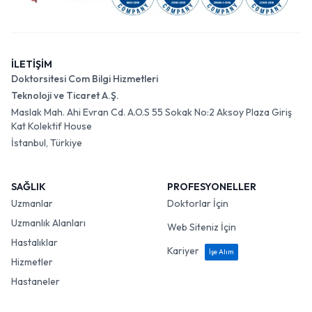
İLETİŞİM
Doktorsitesi Com Bilgi Hizmetleri
Teknoloji ve Ticaret A.Ş.
Maslak Mah. Ahi Evran Cd. A.O.S 55 Sokak No:2 Aksoy Plaza Giriş
Kat Kolektif House
İstanbul, Türkiye
SAĞLIK
PROFESYONELLER
Uzmanlar
Doktorlar İçin
Uzmanlık Alanları
Web Siteniz İçin
Hastalıklar
Kariyer
İşe Alım
Hizmetler
Hastaneler