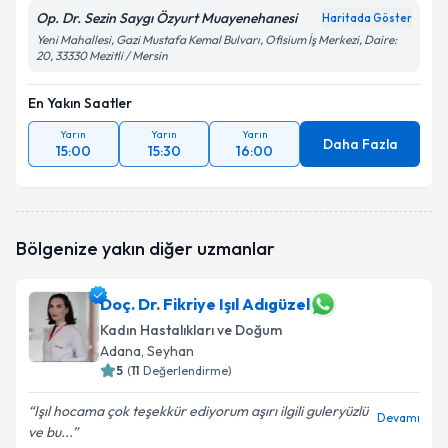
Op. Dr. Sezin Saygı Özyurt Muayenehanesi
Haritada Göster
Yeni Mahallesi, Gazi Mustafa Kemal Bulvarı, Ofisium İş Merkezi, Daire:
20, 33330 Mezitli / Mersin
En Yakın Saatler
Yarın
Yarın
Yarın
Daha Fazla
15:00
15:30
16:00
Bölgenize yakın diğer uzmanlar
Doç. Dr. Fikriye Işıl Adıgüzel
Kadın Hastalıkları ve Doğum
Adana
, Seyhan
5
(
11
Değerlendirme)
Işıl hocama çok teşekkür ediyorum aşırı ilgili guleryüzlü
Devamı
ve bu...