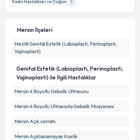
bilgilendireceğiz.
Kadın Hastalıkları ve Doğum
1
E-posta Adresiniz
Mersin İlçeleri
Mezitli
Genital Estetik (Labioplasti, Perinoplasti,
Kişisel verilerimin işlenmesine ilişkin
Aydınlatma
Metni
'ni okudum ve kişisel verilerimin belirtilen
Vajinoplasti)
kapsamda işlenmesini kabul ediyorum.
Genital Estetik (Labioplasti, Perinoplasti,
Takvim Talebini Gönder
Vajinoplasti) ile İlgili Hastalıklar
Mersin 4 Boyutlu Gebelik Ultrasonu
Mersin 4 Boyutlu Ultrasonla Gebelik Muayenesi
Mersin Açık cerrahi
Mersin Açıklanamayan Kısırlık