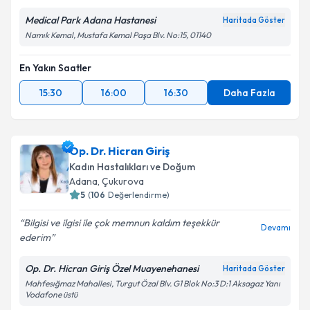
Medical Park Adana Hastanesi
Haritada Göster
Namık Kemal, Mustafa Kemal Paşa Blv. No:15, 01140
En Yakın Saatler
15:30
16:00
16:30
Daha Fazla
Op. Dr. Hicran Giriş
Kadın Hastalıkları ve Doğum
Adana
, Çukurova
5
(
106
Değerlendirme)
Bilgisi ve ilgisi ile çok memnun kaldım teşekkür
Devamı
ederim
Op. Dr. Hicran Giriş Özel Muayenehanesi
Haritada Göster
Mahfesığmaz Mahallesi, Turgut Özal Blv. G1 Blok No:3 D:1 Aksagaz Yanı
Vodafone üstü