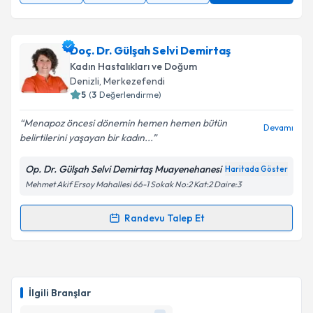
Doç. Dr. Gülşah Selvi Demirtaş
Kadın Hastalıkları ve Doğum
Denizli
, Merkezefendi
5
(
3
Değerlendirme)
Menapoz öncesi dönemin hemen hemen bütün
Devamı
belirtilerini yaşayan bir kadın...
Op. Dr. Gülşah Selvi Demirtaş Muayenehanesi
Haritada Göster
Mehmet Akif Ersoy Mahallesi 66-1 Sokak No:2 Kat:2 Daire:3
Randevu Talep Et
Randevu Takvimi Talebi
Doç. Dr. Gülşah Selvi Demirtaş
için randevu takvimi
talebi oluşturun. Size bu uzmandan randevu almanız
İlgili Branşlar
için bir takvim hazırlandığında e-posta ile