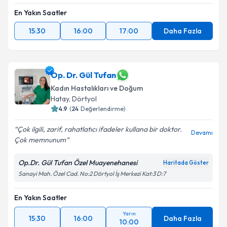
En Yakın Saatler
15:30
16:00
17:00
Daha Fazla
Op. Dr. Gül Tufan
Kadın Hastalıkları ve Doğum
Hatay
, Dörtyol
4.9
(
24
Değerlendirme)
Çok ilgili, zarif, rahatlatıcı ifadeler kullana bir doktor.
Devamı
Çok memnunum
Op.Dr. Gül Tufan Özel Muayenehanesi
Haritada Göster
Sanayi Mah. Özel Cad. No:2 Dörtyol İş Merkezi Kat:3 D:7
En Yakın Saatler
Yarın
15:30
16:00
Daha Fazla
10:00