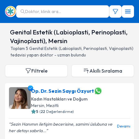
Doktor, klinik ara...
Genital Estetik (Labioplasti, Perinoplasti,
Vajinoplasti), Mersin
Toplam
5
Genital Estetik (Labioplasti, Perinoplasti, Vajinoplasti)
tedavisi yapan doktor - uzman bulundu
Filtrele
Akıllı Sıralama
Op. Dr. Sezin Saygı Özyurt
Kadın Hastalıkları ve Doğum
Mersin
, Mezitli
5
(
22
Değerlendirme)
Sezin Hanımın iletişim becerisine, samimi üslubuna ve
Devamı
her detayı sabırla...