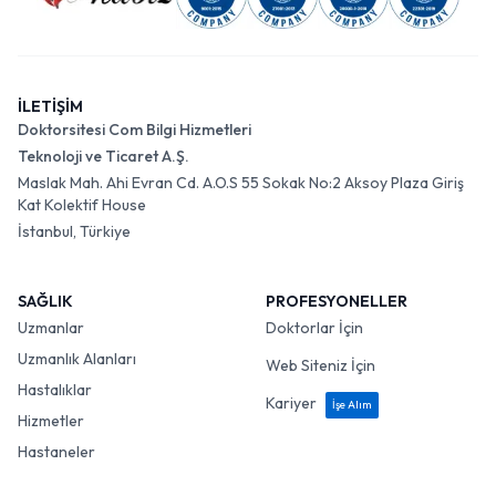
İLETİŞİM
Doktorsitesi Com Bilgi Hizmetleri
Teknoloji ve Ticaret A.Ş.
Maslak Mah. Ahi Evran Cd. A.O.S 55 Sokak No:2 Aksoy Plaza Giriş
Kat Kolektif House
İstanbul, Türkiye
SAĞLIK
PROFESYONELLER
Uzmanlar
Doktorlar İçin
Uzmanlık Alanları
Web Siteniz İçin
Hastalıklar
Kariyer
İşe Alım
Hizmetler
Hastaneler