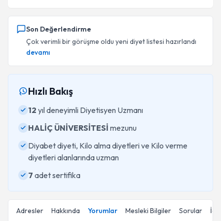
Son Değerlendirme
Çok verimli bir görüşme oldu yeni diyet listesi hazırlandı
devamı
Hızlı Bakış
12
yıl deneyimli Diyetisyen Uzmanı
HALİÇ ÜNİVERSİTESİ
mezunu
Diyabet diyeti, Kilo alma diyetleri ve Kilo verme
diyetleri alanlarında uzman
7
adet sertifika
Adresler
Hakkında
Yorumlar
Mesleki Bilgiler
Sorular
İçe