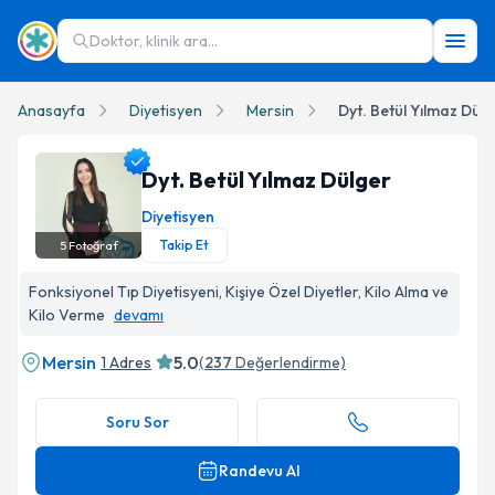
Doktor, klinik ara...
Anasayfa
Diyetisyen
Mersin
Dyt. Betül Yılmaz Dül
Dyt. Betül Yılmaz Dülger
Diyetisyen
Takip Et
5
Fotoğraf
Dyt. Betül Yılmaz Dülger Profil Fotoğrafı
Fonksiyonel Tıp Diyetisyeni, Kişiye Özel Diyetler, Kilo Alma ve
Kilo Verme
devamı
Mersin
5.0
1 Adres
(
237
Değerlendirme)
Soru Sor
Randevu Al