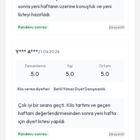
sonra yeni haftanın üzerine konuştuk ve yeni
listeyi hazırladı.
Randevu sonrası
Şikayet Et
Y*** A***
21.04.2026
Zamanlama
İlgi
Ortam
5.0
5.0
5.0
Kilo verme diyetleri
Betül Yılmaz Diyet Danışmanlık
Çok iyi bir seans geçti. Kilo tartımı ve geçen
haftam değerlendirmesinden sonra yeni hafta
için diyet listesi yapıldı
Randevu sonrası
Şikayet Et