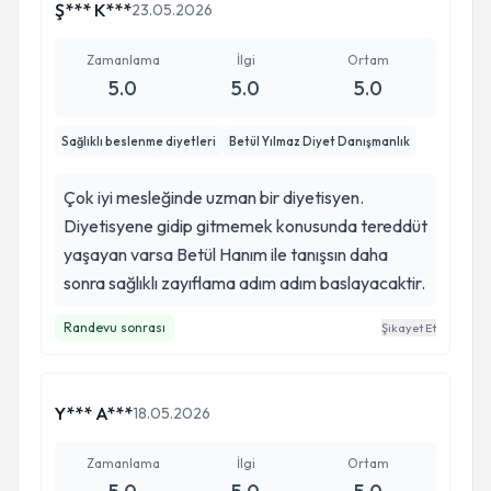
Ş*** K***
23.05.2026
Zamanlama
İlgi
Ortam
5.0
5.0
5.0
Sağlıklı beslenme diyetleri
Betül Yılmaz Diyet Danışmanlık
Çok iyi mesleğinde uzman bir diyetisyen.
Diyetisyene gidip gitmemek konusunda tereddüt
yaşayan varsa Betül Hanım ile tanışsın daha
sonra sağlıklı zayıflama adım adım baslayacaktir.
Randevu sonrası
Şikayet Et
Y*** A***
18.05.2026
Zamanlama
İlgi
Ortam