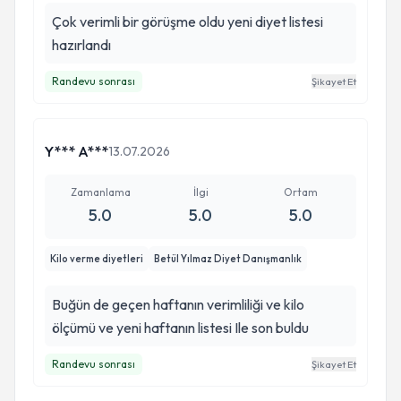
Çok verimli bir görüşme oldu yeni diyet listesi
hazırlandı
Randevu sonrası
Şikayet Et
Y*** A***
13.07.2026
Zamanlama
İlgi
Ortam
5.0
5.0
5.0
Kilo verme diyetleri
Betül Yılmaz Diyet Danışmanlık
Buğün de geçen haftanın verimliliği ve kilo
ölçümü ve yeni haftanın listesi Ile son buldu
Randevu sonrası
Şikayet Et