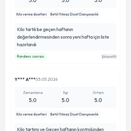
5.0
5.0
5.0
Kilo verme diyetleri
Betül Yılmaz Diyet Danışmanlık
Kilo tartılı be geçen haftanın
değerlendirmesinden sonra yeni hafta için liste
hazırlandı
Randevu sonrası
Şikayet Et
Y*** A***
05.05.2026
Zamanlama
İlgi
Ortam
5.0
5.0
5.0
Kilo verme diyetleri
Betül Yılmaz Diyet Danışmanlık
Kilo tartımı ve Geçen haftanın kontrolünden