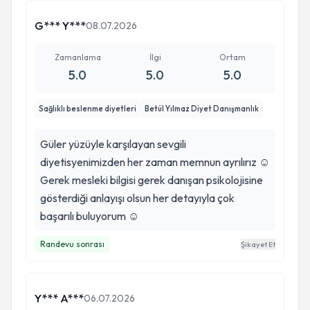
G*** Y***
08.07.2026
Zamanlama
İlgi
Ortam
5.0
5.0
5.0
Sağlıklı beslenme diyetleri
Betül Yılmaz Diyet Danışmanlık
Güler yüzüyle karşılayan sevgili
diyetisyenimizden her zaman memnun ayrılırız ☺️
Gerek mesleki bilgisi gerek danışan psikolojisine
gösterdiği anlayışı olsun her detayıyla çok
başarılı buluyorum ☺️
Randevu sonrası
Şikayet Et
Y*** A***
06.07.2026