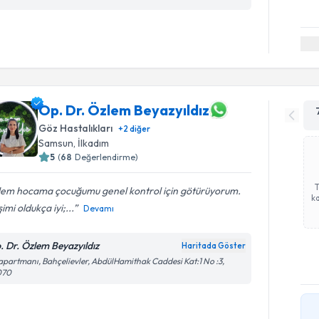
Op. Dr. Özlem Beyazyıldız
Göz Hastalıkları
+
2
diğer
Samsun
, İlkadım
5
(
68
Değerlendirme)
lem hocama çocuğumu genel kontrol için götürüyorum.
ka
işimi oldukça iyi;...
Devamı
. Dr. Özlem Beyazyıldız
Haritada Göster
apartmanı, Bahçelievler, AbdülHamithak Caddesi Kat:1 No :3,
070