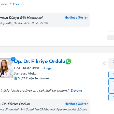
unca...
Devamı
msun Dünya Göz Hastanesi
Haritada Göster
Mayıs Mh., Dr. Kamil Cd. No:6, 55030
Op. Dr. Fikriye Ordulu
Göz Hastalıkları
+
1
diğer
Samsun
, Atakum
5
(
47
Değerlendirme)
inlikle tavsiye ediyorum, çok ilgili bir hekim.
Devamı
. Dr. Fikriye Ordulu
Haritada Göster
ar Sinan Mah. 144 Sokak No:33 Albayrak Apartmanı Kat :2 Daire