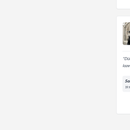
Dür
laze
Sa
19 