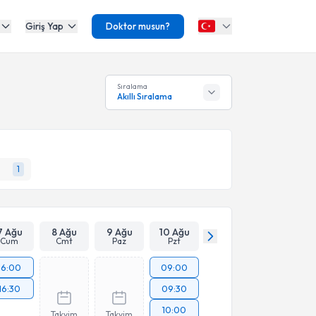
Giriş Yap
Doktor musun?
Sıralama
Akıllı Sıralama
1
7 Ağu
8 Ağu
9 Ağu
10 Ağu
Cum
Cmt
Paz
Pzt
16:00
09:00
16:30
09:30
10:00
Takvim
Takvim