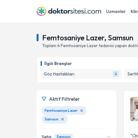
Uzmanlar
Klin
Femtosaniye Lazer, Samsun
Toplam
4
Femtosaniye Lazer
tedavisi yapan dokt
İlgili Branşlar
Göz Hastalıkları
Serti
4
Aktif Filtreler
Femtosaniye Lazer
Samsun
Op
Şehir
Samsun