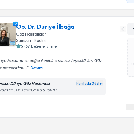
Op. Dr. Düriye İlbağa
Göz Hastalıkları
Samsun
, İlkadım
5
(
37
Değerlendirme)
iye Hocama ve değerli ekibine sonsuz teşekkürler. Göz
ka
r ameliyatım...
Devamı
msun Dünya Göz Hastanesi
Haritada Göster
Mayıs Mh., Dr. Kamil Cd. No:6, 55030