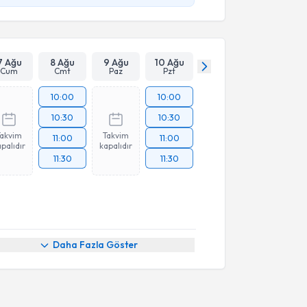
7 Ağu
8 Ağu
9 Ağu
10 Ağu
Cum
Cmt
Paz
Pzt
10:00
10:00
10:30
10:30
Takvim
Takvim
11:00
11:00
palıdır
kapalıdır
11:30
11:30
Daha Fazla Göster