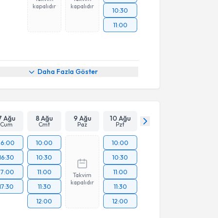
kapalıdır
kapalıdır
10:30
11:00
Daha Fazla Göster
7 Ağu
8 Ağu
9 Ağu
10 Ağu
Cum
Cmt
Paz
Pzt
16:00
10:00
10:00
16:30
10:30
10:30
17:00
11:00
11:00
Takvim
kapalıdır
17:30
11:30
11:30
12:00
12:00