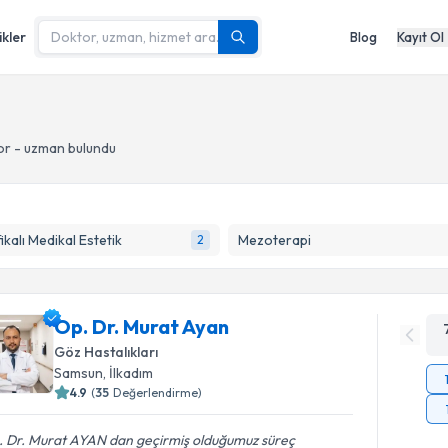
ikler
Blog
Kayıt Ol
or - uzman bulundu
fikalı Medikal Estetik
Mezoterapi
2
Op. Dr. Murat Ayan
Göz Hastalıkları
Samsun
, İlkadım
4.9
(
35
Değerlendirme)
. Dr. Murat AYAN dan geçirmiş olduğumuz süreç