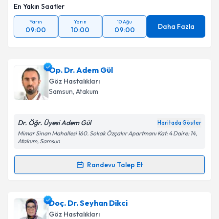
En Yakın Saatler
Yarın
Yarın
10 Ağu
Daha Fazla
09:00
10:00
09:00
Op. Dr. Adem Gül
Göz Hastalıkları
Samsun
, Atakum
Dr. Öğr. Üyesi Adem Gül
Haritada Göster
Mimar Sinan Mahallesi 160. Sokak Özçakır Apartmanı Kat: 4 Daire: 14,
Atakum, Samsun
Randevu Talep Et
Randevu Takvimi Talebi
Op. Dr. Adem Gül
için randevu takvimi talebi
Doç. Dr. Seyhan Dikci
oluşturun. Size bu uzmandan randevu almanız için bir
Göz Hastalıkları