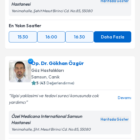
Haritada Göster
Hastanesi
Yenimahalle, Şehit Mesut Birinci Cd. No:85, 55080
En Yakın Saatler
15:30
16:00
16:30
Daha Fazla
Op. Dr. Gökhan Özgür
Göz Hastalıkları
Samsun
, Canik
5
(
43
Değerlendirme)
Ilgisi yaklasimi ve tedavi sureci konusunda cok
Devamı
yardımcı
Özel Medicana International Samsun
Haritada Göster
Hastanesi
Yenimahalle, Şht. Mesut Birinci Cd. No:85, 55080