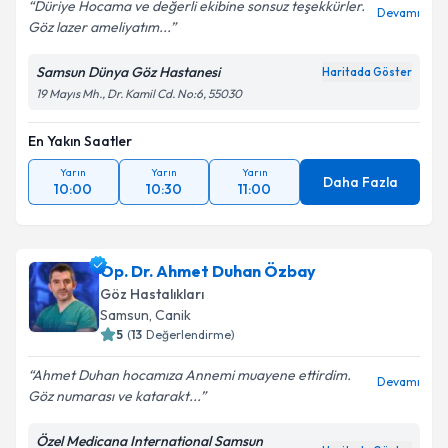
Düriye Hocama ve değerli ekibine sonsuz teşekkürler.
Devamı
Göz lazer ameliyatım...
Samsun Dünya Göz Hastanesi
Haritada Göster
19 Mayıs Mh., Dr. Kamil Cd. No:6, 55030
En Yakın Saatler
Yarın
Yarın
Yarın
Daha Fazla
10:00
10:30
11:00
Op. Dr. Ahmet Duhan Özbay
Göz Hastalıkları
Samsun
, Canik
5
(
13
Değerlendirme)
Ahmet Duhan hocamıza Annemi muayene ettirdim.
Devamı
Göz numarası ve katarakt...
Özel Medicana International Samsun