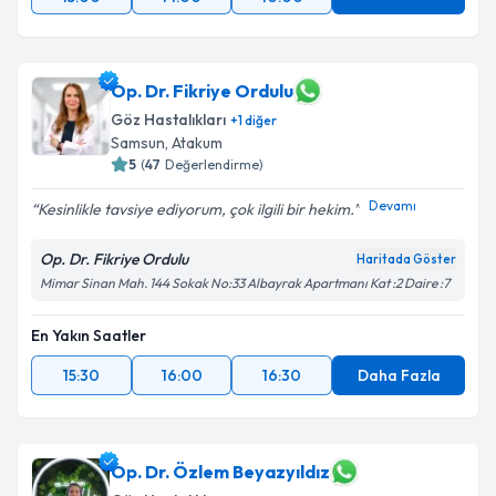
Op. Dr. Fikriye Ordulu
Göz Hastalıkları
+
1
diğer
Samsun
, Atakum
5
(
47
Değerlendirme)
Devamı
Kesinlikle tavsiye ediyorum, çok ilgili bir hekim.
Op. Dr. Fikriye Ordulu
Haritada Göster
Mimar Sinan Mah. 144 Sokak No:33 Albayrak Apartmanı Kat :2 Daire :7
En Yakın Saatler
15:30
16:00
16:30
Daha Fazla
Op. Dr. Özlem Beyazyıldız