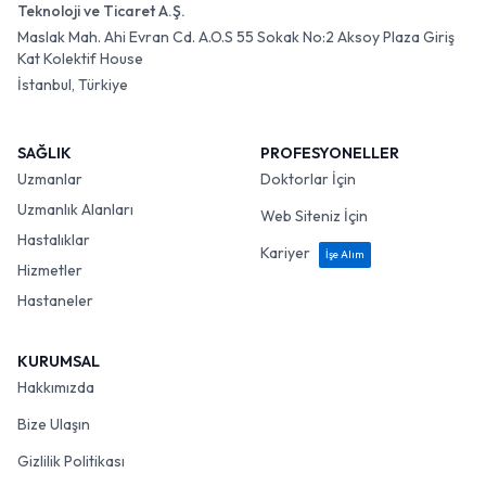
Teknoloji ve Ticaret A.Ş.
Maslak Mah. Ahi Evran Cd. A.O.S 55 Sokak No:2 Aksoy Plaza Giriş
Kat Kolektif House
İstanbul, Türkiye
SAĞLIK
PROFESYONELLER
Uzmanlar
Doktorlar İçin
Uzmanlık Alanları
Web Siteniz İçin
Hastalıklar
Kariyer
İşe Alım
Hizmetler
Hastaneler
KURUMSAL
Hakkımızda
Bize Ulaşın
Gizlilik Politikası