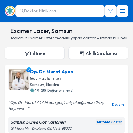
Doktor, klinik ara...
Excımer Lazer, Samsun
Toplam
9
Excımer Lazer
tedavisi yapan doktor - uzman bulundu
Filtrele
Akıllı Sıralama
Op. Dr. Murat Ayan
Göz Hastalıkları
Samsun
, İlkadım
4.9
(
35
Değerlendirme)
Op. Dr. Murat AYAN dan geçirmiş olduğumuz süreç
Devamı
boyunca...
Samsun Dünya Göz Hastanesi
Haritada Göster
19 Mayıs Mh., Dr. Kamil Cd. No:6, 55030