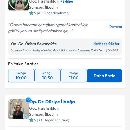
Göz Hastalıkları
+
2
diğer
Samsun
, İlkadım
5
(
68
Değerlendirme)
Özlem hocama çocuğumu genel kontrol için
Devamı
götürüyorum. İletişimi oldukça iyi;...
Op. Dr. Özlem Beyazyıldız
Haritada Göster
Su apartmanı, Bahçelievler, AbdülHamithak Caddesi Kat:1 No :3, 55070
En Yakın Saatler
26 Ağu
26 Ağu
26 Ağu
Daha Fazla
10:00
10:30
11:00
Op. Dr. Düriye İlbağa
Göz Hastalıkları
Samsun
, İlkadım
5
(
37
Değerlendirme)