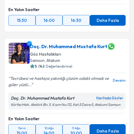
En Yakın Saatler
15:30
16:00
16:30
Daha Fazla
Doç. Dr. Muhammed Mustafa Kurt
Göz Hastalıkları
Samsun
, Atakum
5
(
142
Değerlendirme)
Tecrübesi ve hastaya yakınlığı çözüm odaklı olmadı ve
Devamı
güler yüzlü...
Doç. Dr. Muhammed Mustafa Kurt
Haritada Göster
Körfez Mah. Atatürk Blv. 5. Kısım No:112, Kat:3 Daire:5, Atakum/Samsun
En Yakın Saatler
Yarın
10 Ağu
11 Ağu
Daha Fazla
15:00
14:00
10:00