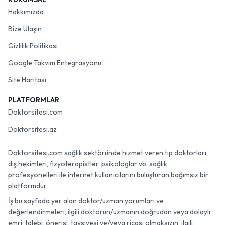
Hakkımızda
Bize Ulaşın
Gizlilik Politikası
Google Takvim Entegrasyonu
Site Haritası
PLATFORMLAR
Doktorsitesi.com
Doktorsitesi.az
Doktorsitesi.com sağlık sektöründe hizmet veren tıp doktorları,
diş hekimleri, fizyoterapistler, psikologlar vb. sağlık
profesyonelleri ile internet kullanıcılarını buluşturan bağımsız bir
platformdur.
İş bu sayfada yer alan doktor/uzman yorumları ve
değerlendirmeleri, ilgili doktorun/uzmanın doğrudan veya dolaylı
emri, talebi, önerisi, tavsiyesi ve/veya ricası olmaksızın, ilgili