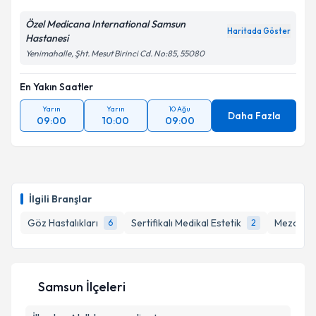
Özel Medicana International Samsun
Haritada Göster
Hastanesi
Yenimahalle, Şht. Mesut Birinci Cd. No:85, 55080
En Yakın Saatler
Yarın
Yarın
10 Ağu
Daha Fazla
09:00
10:00
09:00
İlgili Branşlar
Göz Hastalıkları
Sertifikalı Medikal Estetik
Mezotera
6
2
Samsun İlçeleri