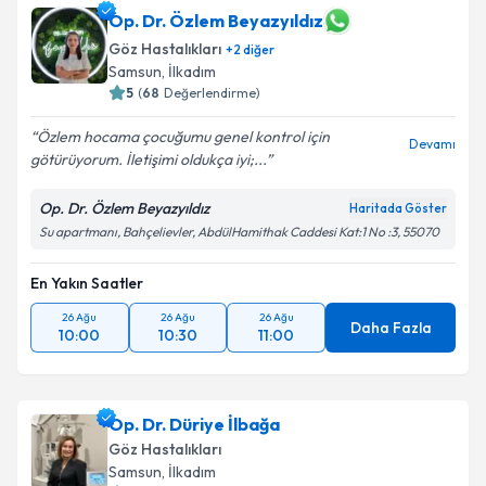
Op. Dr. Özlem Beyazyıldız
Göz Hastalıkları
+
2
diğer
Samsun
, İlkadım
5
(
68
Değerlendirme)
Özlem hocama çocuğumu genel kontrol için
Devamı
götürüyorum. İletişimi oldukça iyi;...
Op. Dr. Özlem Beyazyıldız
Haritada Göster
Su apartmanı, Bahçelievler, AbdülHamithak Caddesi Kat:1 No :3, 55070
En Yakın Saatler
26 Ağu
26 Ağu
26 Ağu
Daha Fazla
10:00
10:30
11:00
Op. Dr. Düriye İlbağa
Göz Hastalıkları
Samsun
, İlkadım