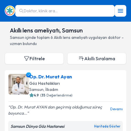
Doktor, klinik ara...
Akıllı lens ameliyatı, Samsun
Samsun
içinde toplam
6
Akıllı lens ameliyatı
uygulayan doktor -
uzman bulundu
Filtrele
Akıllı Sıralama
Op. Dr. Murat Ayan
Göz Hastalıkları
Samsun
, İlkadım
4.9
(
35
Değerlendirme)
Op. Dr. Murat AYAN dan geçirmiş olduğumuz süreç
Devamı
boyunca...
Samsun Dünya Göz Hastanesi
Haritada Göster