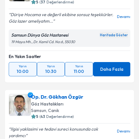
5
(
37
Değerlendirme)
Düriye Hocama ve değerli ekibine sonsuz teşekkürler.
Devamı
Göz lazer ameliyatım...
Samsun Dünya Göz Hastanesi
Haritada Göster
19 Mayıs Mh., Dr. Kamil Cd. No:6, 55030
En Yakın Saatler
Yarın
Yarın
Yarın
Daha Fazla
10:00
10:30
11:00
Op. Dr. Gökhan Özgür
Göz Hastalıkları
Samsun
, Canik
5
(
43
Değerlendirme)
Ilgisi yaklasimi ve tedavi sureci konusunda cok
Devamı
yardımcı