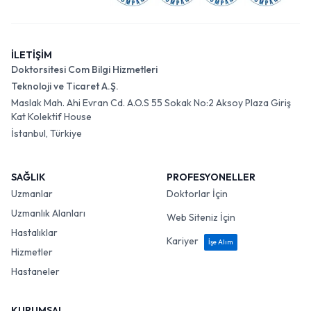
İLETİŞİM
Doktorsitesi Com Bilgi Hizmetleri
Teknoloji ve Ticaret A.Ş.
Maslak Mah. Ahi Evran Cd. A.O.S 55 Sokak No:2 Aksoy Plaza Giriş
Kat Kolektif House
İstanbul, Türkiye
SAĞLIK
PROFESYONELLER
Uzmanlar
Doktorlar İçin
Uzmanlık Alanları
Web Siteniz İçin
Hastalıklar
Kariyer
İşe Alım
Hizmetler
Hastaneler
KURUMSAL