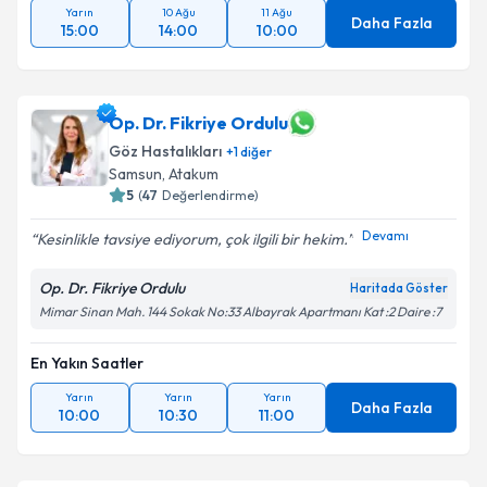
Yarın
10 Ağu
11 Ağu
Daha Fazla
15:00
14:00
10:00
Op. Dr. Fikriye Ordulu
Göz Hastalıkları
+
1
diğer
Samsun
, Atakum
5
(
47
Değerlendirme)
Devamı
Kesinlikle tavsiye ediyorum, çok ilgili bir hekim.
Op. Dr. Fikriye Ordulu
Haritada Göster
Mimar Sinan Mah. 144 Sokak No:33 Albayrak Apartmanı Kat :2 Daire :7
En Yakın Saatler
Yarın
Yarın
Yarın
Daha Fazla
10:00
10:30
11:00