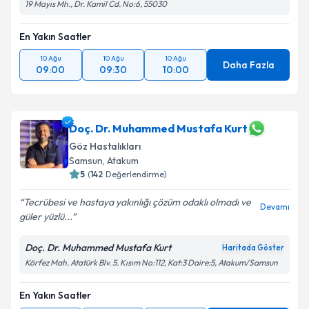
19 Mayıs Mh., Dr. Kamil Cd. No:6, 55030
En Yakın Saatler
10 Ağu
10 Ağu
10 Ağu
Daha Fazla
09:00
09:30
10:00
Doç. Dr. Muhammed Mustafa Kurt
Göz Hastalıkları
Samsun
, Atakum
5
(
142
Değerlendirme)
Tecrübesi ve hastaya yakınlığı çözüm odaklı olmadı ve
Devamı
güler yüzlü...
Doç. Dr. Muhammed Mustafa Kurt
Haritada Göster
Körfez Mah. Atatürk Blv. 5. Kısım No:112, Kat:3 Daire:5, Atakum/Samsun
En Yakın Saatler