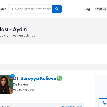
ikler
Blog
Kayıt Ol
ası - Aydın
 doktor - uzman bulundu
Randevu T
Dt. Süreyy
bu uzmandan
posta ile bi
Dt. Süreyya Kulieva
Diş Hekimi
E-posta Ad
Aydın
, Kuşadası