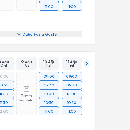
11:00
11:00
Daha Fazla Göster
8 Ağu
9 Ağu
10 Ağu
11 Ağu
Cmt
Paz
Pzt
Sal
10:00
09:00
09:00
10:30
09:30
09:30
11:00
10:00
10:00
Takvim
kapalıdır
11:30
10:30
10:30
12:00
11:00
11:00