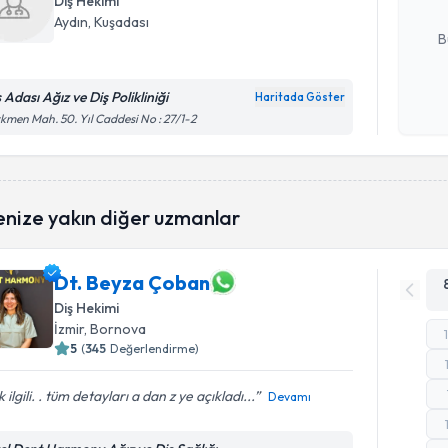
Diş Hekimi
E-posta Ad
Aydın
, Kuşadası
B
 Adası Ağız ve Diş Polikliniği
Haritada Göster
Kişisel
kmen Mah. 50. Yıl Caddesi No : 27/1-2
okudum
işlenm
enize yakın diğer uzmanlar
Dt. Beyza Çoban
Diş Hekimi
İzmir
, Bornova
5
(
345
Değerlendirme)
 ilgili. . tüm detayları a dan z ye açıkladı...
Devamı