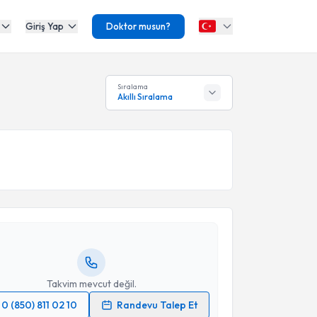
Giriş Yap
Doktor musun?
Sıralama
Akıllı Sıralama
akvimi Talebi
a Kulieva
için randevu takvimi talebi oluşturun. Size
 randevu almanız için bir takvim hazırlandığında e-
lgilendireceğiz.
resiniz
Takvim mevcut değil.
0 (850) 811 02 10
Randevu Talep Et