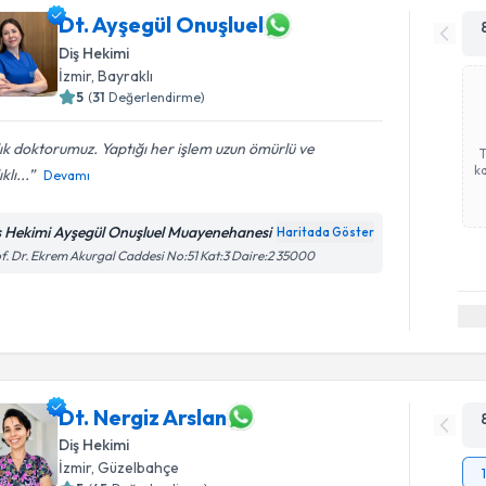
Dt. Ayşegül Onuşluel
Diş Hekimi
İzmir
, Bayraklı
5
(
31
Değerlendirme)
lık doktorumuz. Yaptığı her işlem uzun ömürlü ve
ka
klı...
Devamı
ş Hekimi Ayşegül Onuşluel Muayenehanesi
Haritada Göster
f. Dr. Ekrem Akurgal Caddesi No:51 Kat:3 Daire:2 35000
Dt. Nergiz Arslan
Diş Hekimi
İzmir
, Güzelbahçe