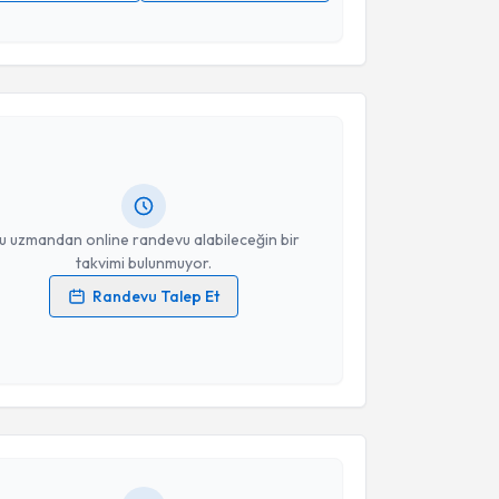
 verilerimin işlenmesine ilişkin
Aydınlatma Metni
'ni
 ve kişisel verilerimin belirtilen kapsamda
akvimi Talebi
esini kabul ediyorum.
p Çiçek
için randevu takvimi talebi oluşturun. Size bu
Takvim Talebini Gönder
ndevu almanız için bir takvim hazırlandığında e-
lgilendireceğiz.
resiniz
u uzmandan online randevu alabileceğin bir
takvimi bulunmuyor.
Randevu Talep Et
 verilerimin işlenmesine ilişkin
Aydınlatma Metni
'ni
 ve kişisel verilerimin belirtilen kapsamda
akvimi Talebi
esini kabul ediyorum.
man Mert Çizmeci
için randevu takvimi talebi
Takvim Talebini Gönder
Size bu uzmandan randevu almanız için bir takvim
ında e-posta ile bilgilendireceğiz.