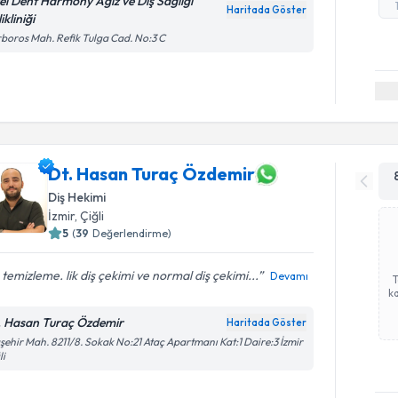
el Dent Harmony Ağız ve Diş Sağlığı
Haritada Göster
ikliniği
boros Mah. Refik Tulga Cad. No:3 C
Dt. Hasan Turaç Özdemir
Diş Hekimi
İzmir
, Çiğli
5
(
39
Değerlendirme)
 temizleme. lik diş çekimi ve normal diş çekimi...
Devamı
ka
. Hasan Turaç Özdemir
Haritada Göster
şehir Mah. 8211/8. Sokak No:21 Ataç Apartmanı Kat:1 Daire:3 İzmir
li