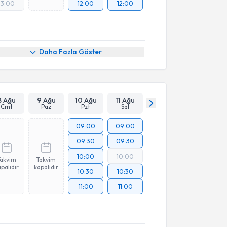
13:00
12:00
12:00
Daha Fazla Göster
8 Ağu
9 Ağu
10 Ağu
11 Ağu
Cmt
Paz
Pzt
Sal
09:00
09:00
09:30
09:30
10:00
10:00
Takvim
Takvim
palıdır
kapalıdır
10:30
10:30
11:00
11:00