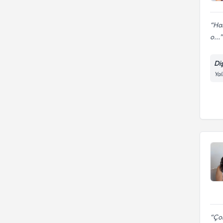
Har
o...
Di
Yal
Çok