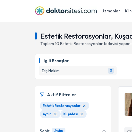
Uzmanlar
Klin
Estetik Restorasyonlar, Kuşad
Toplam
10
Estetik Restorasyonlar
tedavisi yapan
İlgili Branşlar
Diş Hekimi
3
Aktif Filtreler
Estetik Restorasyonlar
Aydın
Kuşadası
Şehir
Aydın