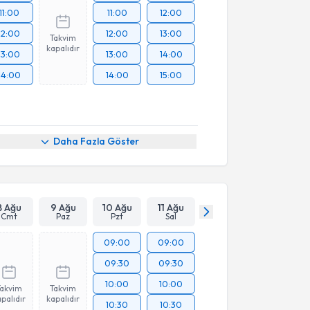
11:00
11:00
12:00
12:00
12:00
13:00
Takvim
kapalıdır
13:00
13:00
14:00
14:00
14:00
15:00
Daha Fazla Göster
8 Ağu
9 Ağu
10 Ağu
11 Ağu
Cmt
Paz
Pzt
Sal
09:00
09:00
09:30
09:30
10:00
10:00
Takvim
Takvim
palıdır
kapalıdır
10:30
10:30