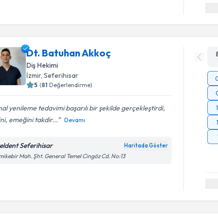
Dt. Batuhan Akkoç
Diş Hekimi
İzmir
, Seferihisar
5
(
81
Değerlendirme)
al yenileme tedavimi başarılı bir şekilde gerçekleştirdi,
sini, emeğini takdir...
Devamı
eldent Seferihisar
Haritada Göster
ikebir Mah. Şht. General Temel Cingöz Cd. No:13