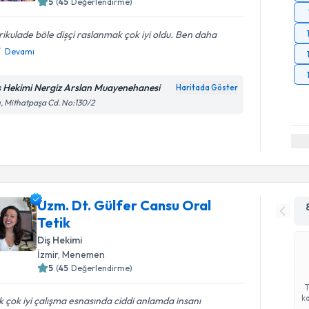
5
(
45
Değerlendirme)
ikulade böle dișçi raslanmak çok iyi oldu. Ben daha
Devamı
ş Hekimi Nergiz Arslan Muayenehanesi
Haritada Göster
ı, Mithatpaşa Cd. No:130/2
Uzm. Dt. Gülfer Cansu Oral
Tetik
Diş Hekimi
İzmir
, Menemen
5
(
45
Değerlendirme)
ka
 çok iyi çalışma esnasında ciddi anlamda insanı