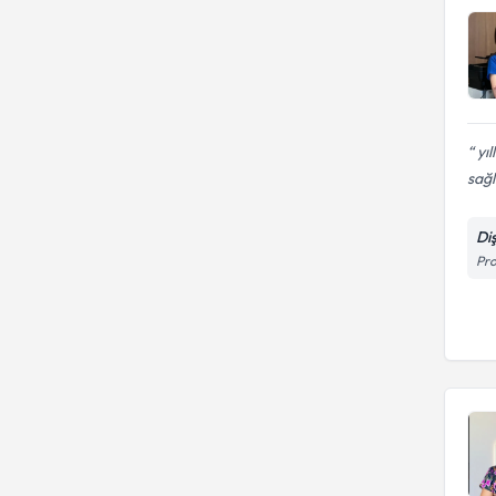
yıl
sağlı
Di
Pro