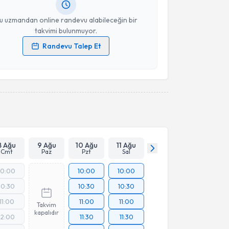
resiniz
u uzmandan online randevu alabileceğin bir
takvimi bulunmuyor.
Randevu Talep Et
 verilerimin işlenmesine ilişkin
Aydınlatma Metni
'ni
 ve kişisel verilerimin belirtilen kapsamda
esini kabul ediyorum.
Takvim Talebini Gönder
8 Ağu
9 Ağu
10 Ağu
11 Ağu
Cmt
Paz
Pzt
Sal
10:00
10:00
10:00
10:30
10:30
10:30
11:00
11:00
11:00
Takvim
kapalıdır
12:00
11:30
11:30