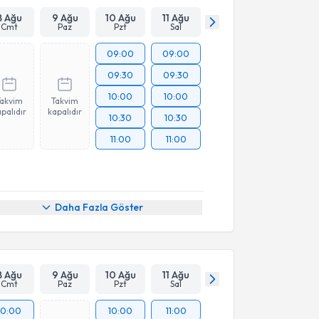
8 Ağu
9 Ağu
10 Ağu
11 Ağu
Cmt
Paz
Pzt
Sal
09:00
09:00
09:30
09:30
10:00
10:00
Takvim
Takvim
palıdır
kapalıdır
10:30
10:30
11:00
11:00
Daha Fazla Göster
8 Ağu
9 Ağu
10 Ağu
11 Ağu
Cmt
Paz
Pzt
Sal
10:00
10:00
11:00