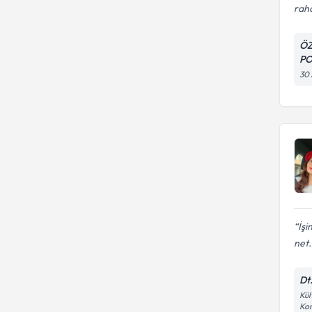
raha
ÖZ
PO
30 
İşi
net.
Dt
Kül
Kon