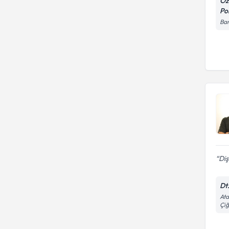
Öz
Pol
Bar
Diş
Dt
Ata
Çiğ