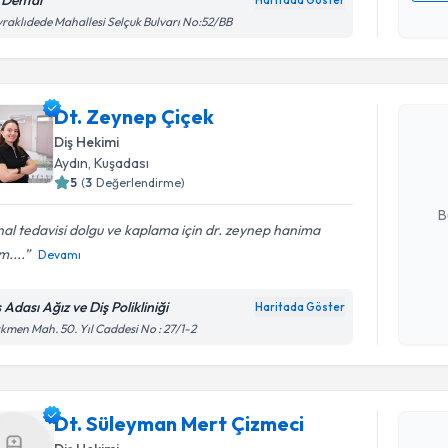
 Dental
Haritada Göster
Kişisel
raklıdede Mahallesi Selçuk Bulvarı No:52/BB
okudum
Randevu T
işlenm
Dt. Zeyne
Dt. Zeynep Çiçek
uzmandan ra
Diş Hekimi
posta ile bi
Aydın
, Kuşadası
5
(
3
Değerlendirme)
E-posta Ad
B
al tedavisi dolgu ve kaplama için dr. zeynep hanima
m....
Devamı
Kişisel
okudum
 Adası Ağız ve Diş Polikliniği
Haritada Göster
Randevu T
işlenm
kmen Mah. 50. Yıl Caddesi No : 27/1-2
Dt. Süley
oluşturun. 
Dt. Süleyman Mert Çizmeci
hazırlandığ