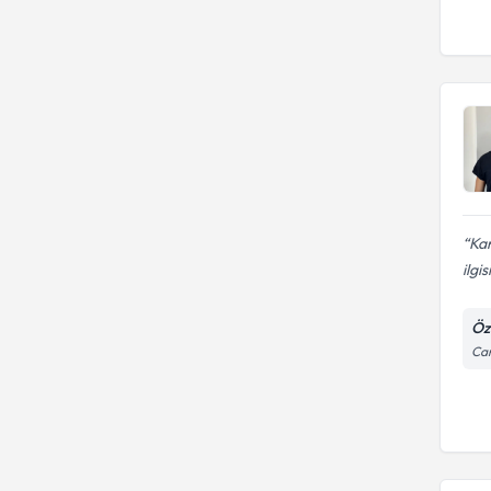
Kan
ilgi
Öz
Cam