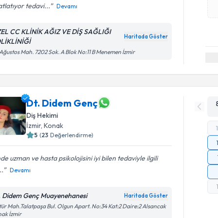
tlatıyor tedavi...
Devamı
EL CC KLİNİK AĞIZ VE DİŞ SAĞLIĞI
Haritada Göster
LİKLİNİĞİ
Ağustos Mah. 7202 Sok. A Blok No:11 B Menemen İzmir
Dt. Didem Genç
Diş Hekimi
İzmir
, Konak
5
(
23
Değerlendirme)
nde uzman ve hasta psikolojisini iyi bilen tedaviyle ilgili
..
Devamı
. Didem Genç Muayenehanesi
Haritada Göster
tür Mah.Talatpaşa Bul. Olgun Apart. No:34 Kat:2 Daire:2 Alsancak
ak İzmir