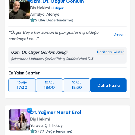
Uzm. Dt. Özgür Gönlüm
Diş Hekimi
+
1
diğer
Antalya
, Alanya
5
(
164
Değerlendirme)
Özgür Bey'e her zaman ki gibi göstermiş olduğu
Devamı
samimiyet ve...
Uzm. Dt. Özgür Gönlüm Kliniği
Haritada Göster
Şekerhane Mahallesi Şevket Tokuş Caddesi No:6 D:3
En Yakın Saatler
10 Ağu
10 Ağu
10 Ağu
Daha Fazla
17:30
18:00
18:30
Dt. Yağmur Murat Erol
Diş Hekimi
Yalova
, Çiftlikköy
5
(
77
Değerlendirme)