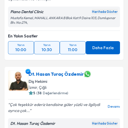
Piano Dental Clinic
Haritada Göster
Mustafa Kemal, MAHALL ANKARA B Blok Kat:9 Daire:103, Dumlupınar
Blv. No:274,
En Yakın Saatler
Yarın
Yarın
Yarın
Daha Fazla
10:00
10:30
11:00
Dt. Hasan Turaç Özdemir
Diş Hekimi
İzmir
, Çiğli
5
(
38
Değerlendirme)
Çok teşekkür ederiz kendisine güler yüzlü ve ilgiliydi
Devamı
ayrıca çok...
Dt. Hasan Turaç Özdemir
Haritada Göster