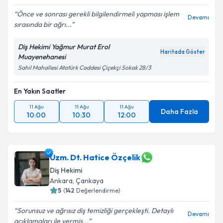
Önce ve sonrası gerekli bilgilendirmeli yapması işlem
Devamı
sırasında bir ağrı...
Diş Hekimi Yağmur Murat Erol
Haritada Göster
Muayenehanesi
Sahil Mahallesi Atatürk Caddesi Çiçekçi Sokak 28/3
En Yakın Saatler
11 Ağu
11 Ağu
11 Ağu
Daha Fazla
10:00
10:30
12:00
Uzm. Dt. Hatice Özçelik
Diş Hekimi
Ankara
, Çankaya
5
(
142
Değerlendirme)
Sorunsuz ve ağrısız diş temizliği gerçekleşti. Detaylı
Devamı
açıklamaları ile vermiş...