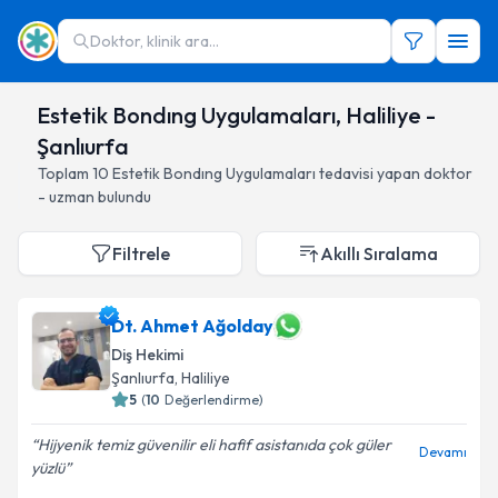
Doktor, klinik ara...
Estetik Bondıng Uygulamaları, Haliliye -
Şanlıurfa
Toplam
10
Estetik Bondıng Uygulamaları
tedavisi yapan doktor
- uzman bulundu
Filtrele
Akıllı Sıralama
Dt. Ahmet Ağolday
Diş Hekimi
Şanlıurfa
, Haliliye
5
(
10
Değerlendirme)
Hijyenik temiz güvenilir eli hafif asistanıda çok güler
Devamı
yüzlü