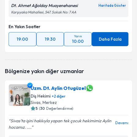
Dt. Ahmet Ağolday Muayenehanesi
Haritada Göster
Karşıyaka Mahallesi, 547. Sokak No: 7 AA
En Yakın Saatler
Yarın
19:00
19:30
Daha Fazla
10:00
Bölgenize yakın diğer uzmanlar
Uzm. Dt. Aylin Otugüzel
Diş Hekimi
+
2
diğer
Sivas
, Merkez
5
(
30
Değerlendirme)
Sivas’ta işini hakkıyla yapan tek çocuk hekimimiz Aylin
Devamı
hocamız. ....