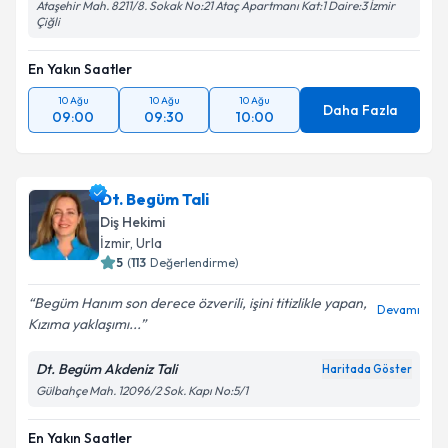
Ataşehir Mah. 8211/8. Sokak No:21 Ataç Apartmanı Kat:1 Daire:3 İzmir
Çiğli
En Yakın Saatler
10 Ağu
10 Ağu
10 Ağu
Daha Fazla
09:00
09:30
10:00
Dt. Begüm Tali
Diş Hekimi
İzmir
, Urla
5
(
113
Değerlendirme)
Begüm Hanım son derece özverili, işini titizlikle yapan,
Devamı
Kızıma yaklaşımı...
Dt. Begüm Akdeniz Tali
Haritada Göster
Gülbahçe Mah. 12096/2 Sok. Kapı No:5/1
En Yakın Saatler