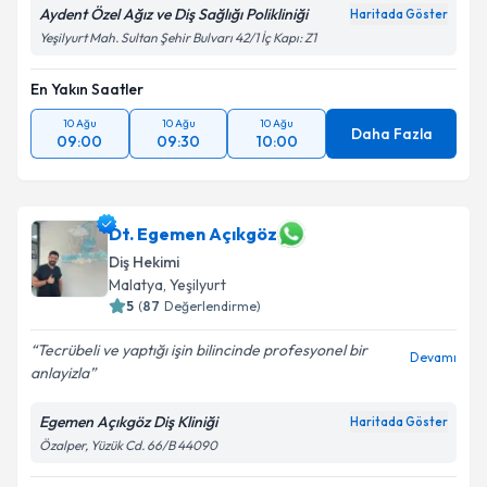
Aydent Özel Ağız ve Diş Sağlığı Polikliniği
Haritada Göster
Yeşilyurt Mah. Sultan Şehir Bulvarı 42/1 İç Kapı: Z1
En Yakın Saatler
10 Ağu
10 Ağu
10 Ağu
Daha Fazla
09:00
09:30
10:00
Dt. Egemen Açıkgöz
Diş Hekimi
Malatya
, Yeşilyurt
5
(
87
Değerlendirme)
Tecrübeli ve yaptığı işin bilincinde profesyonel bir
Devamı
anlayizla
Egemen Açıkgöz Diş Kliniği
Haritada Göster
Özalper, Yüzük Cd. 66/B 44090