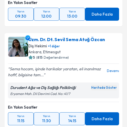
En Yakın Saatler
Yarın
Yarın
Yarın
Daha Fazla
09:30
12:00
13:00
Uzm. Dr. Dt. Sevil Sema Atuğ Özcan
Diş Hekimi
+
1
diğer
Ankara
, Etimesgut
5
(
815
Değerlendirme)
Sema hocam, işinde harikalar yaratan, eli inanılmaz
Devamı
hafif, bilgisine tam...
Durudent Ağız ve Diş Sağlığı Polikliniği
Haritada Göster
Eryaman Mah. Dil Devrimi Cad. No: 41/7
En Yakın Saatler
Yarın
Yarın
Yarın
Daha Fazla
11:15
11:30
14:15