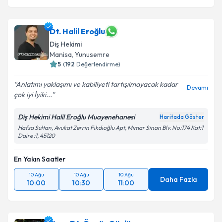
Dt. Halil Eroğlu
Diş Hekimi
Manisa
, Yunusemre
5
(
192
Değerlendirme)
Anlatımı yaklaşımı ve kabiliyeti tartışılmayacak kadar
Devamı
çok iyi İyiki...
Diş Hekimi Halil Eroğlu Muayenehanesi
Haritada Göster
Hafsa Sultan, Avukat Zerrin Fıkdıoğlu Apt, Mimar Sinan Blv. No:174 Kat:1
Daire :1, 45120
En Yakın Saatler
10 Ağu
10 Ağu
10 Ağu
Daha Fazla
10:00
10:30
11:00