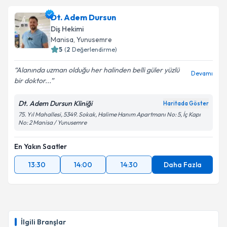
Dt. Adem Dursun
Diş Hekimi
Manisa
, Yunusemre
5
(
2
Değerlendirme)
Alanında uzman olduğu her halinden belli güler yüzlü
Devamı
bir doktor...
Dt. Adem Dursun Kliniği
Haritada Göster
75. Yıl Mahallesi, 5349. Sokak, Halime Hanım Apartmanı No: 5, İç Kapı
No: 2 Manisa / Yunusemre
En Yakın Saatler
13:30
14:00
14:30
Daha Fazla
İlgili Branşlar