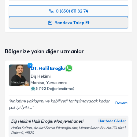
0 (850) 811 82 74
Randevu Takvimi Talebi
Randevu Talep Et
Dt. Ayşe Nur İnam
için randevu takvimi talebi
oluşturun. Size bu uzmandan randevu almanız için bir
takvim hazırlandığında e-posta ile bilgilendireceğiz.
Bölgenize yakın diğer uzmanlar
E-posta Adresiniz
Dt. Halil Eroğlu
Diş Hekimi
Manisa
, Yunusemre
Kişisel verilerimin işlenmesine ilişkin
5
(
192
Değerlendirme)
Aydınlatma
Metni
'ni okudum ve kişisel verilerimin belirtilen
Anlatımı yaklaşımı ve kabiliyeti tartışılmayacak kadar
kapsamda işlenmesini kabul ediyorum.
Devamı
çok iyi İyiki...
Takvim Talebini Gönder
Diş Hekimi Halil Eroğlu Muayenehanesi
Haritada Göster
Hafsa Sultan, Avukat Zerrin Fıkdıoğlu Apt, Mimar Sinan Blv. No:174 Kat:1
Daire :1, 45120