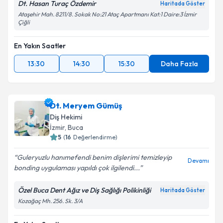
Dt. Hasan Turaç Özdemir
Haritada Göster
Ataşehir Mah. 8211/8. Sokak No:21 Ataç Apartmanı Kat:1 Daire:3 İzmir
Çiğli
En Yakın Saatler
13:30
14:30
15:30
Daha Fazla
Dt. Meryem Gümüş
Diş Hekimi
İzmir
, Buca
5
(
16
Değerlendirme)
Guleryuzlu hanımefendi benim dişlerimi temizleyip
Devamı
bonding uygulaması yapıldı çok ilgilendi...
Özel Buca Dent Ağız ve Diş Sağlığı Polikinliği
Haritada Göster
Kozağaç Mh. 256. Sk. 3/A