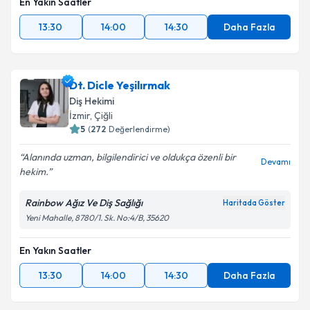
En Yakın Saatler
13:30
14:00
14:30
Daha Fazla
Dt. Dicle Yeşilırmak
Diş Hekimi
İzmir
, Çiğli
5
(
272
Değerlendirme)
Alanında uzman, bilgilendirici ve oldukça özenli bir
Devamı
hekim.
Rainbow Ağız Ve Diş Sağlığı
Haritada Göster
Yeni Mahalle, 8780/1. Sk. No:4/B, 35620
En Yakın Saatler
13:30
14:00
14:30
Daha Fazla