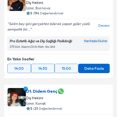
Diş Hekimi
İzmir
, Bornova
5
(
194
Değerlendirme)
Selim bey işini gerçekten bilerek yapan güler yüzlü
Devamı
sempatik bir...
Pro Estetik Ağız ve Diş Sağlığı Polikliniği
Haritada Göster
375 Sok. Kazım Dirik Mah. No:16A
En Yakın Saatler
14:00
14:30
15:00
Daha Fazla
Dt. Didem Genç
Diş Hekimi
İzmir
, Konak
5
(
23
Değerlendirme)