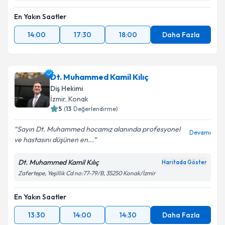
En Yakın Saatler
14:00
17:30
18:00
Daha Fazla
Dt. Muhammed Kamil Kılıç
Diş Hekimi
İzmir
, Konak
5
(
13
Değerlendirme)
Sayın Dt. Muhammed hocamız alanında profesyonel
Devamı
ve hastasını düşünen en...
Dt. Muhammed Kamil Kılıç
Haritada Göster
Zafertepe, Yeşillik Cd no:77-79/B, 35250 Konak/İzmir
En Yakın Saatler
13:30
14:00
14:30
Daha Fazla