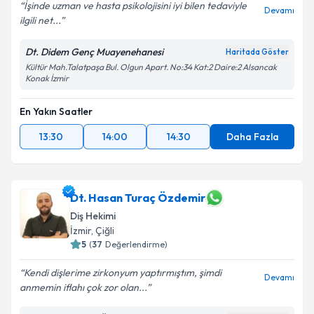
İşinde uzman ve hasta psikolojisini iyi bilen tedaviyle
Devamı
ilgili net...
Dt. Didem Genç Muayenehanesi
Haritada Göster
Kültür Mah.Talatpaşa Bul. Olgun Apart. No:34 Kat:2 Daire:2 Alsancak
Konak İzmir
En Yakın Saatler
13:30
14:00
14:30
Daha Fazla
Dt. Hasan Turaç Özdemir
Diş Hekimi
İzmir
, Çiğli
5
(
37
Değerlendirme)
Kendi dişlerime zirkonyum yaptırmıştım, şimdi
Devamı
anmemin iflahı çok zor olan...