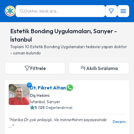
Doktor, klinik ara...
Estetik Bondıng Uygulamaları, Sarıyer -
İstanbul
Toplam
10
Estetik Bondıng Uygulamaları
tedavisi yapan doktor
- uzman bulundu
Filtrele
Akıllı Sıralama
Dt. Fikret Altan
Diş Hekimi
İstanbul
, Sarıyer
5
(
125
Değerlendirme)
Harika Dr çok anlayışlı. Ve minnettarım sayayesinde
Devamı
...