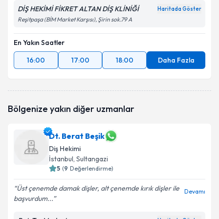
DİŞ HEKİMİ FİKRET ALTAN DİŞ KLİNİĞİ
Haritada Göster
Reşitpaşa (BİM Market Karşısı), Şirin sok.79 A
En Yakın Saatler
16:00
17:00
18:00
Daha Fazla
Bölgenize yakın diğer uzmanlar
Dt. Berat Beşik
Diş Hekimi
İstanbul
, Sultangazi
5
(
9
Değerlendirme)
Üst çenemde damak dişler, alt çenemde kırık dişler ile
Devamı
başvurdum...