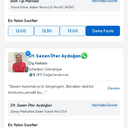
Batı Tıp Merkezi
Haritada Göster
Yunus Emre, Adem Yavuz Cd. No:69, 34260
En Yakın Saatler
12:00
12:30
13:00
Daha Fazla
Dt. Sezen İlter Aydoğan
Diş Hekimi
İstanbul
, Ümraniye
5
(
97
Değerlendirme)
Sezen hanımla iyi ki tanışmışım. Beraber doktor
Devamı
korkumu yendik bu...
Dt. Sezen İlter Aydoğan
Haritada Göster
Saray Mahallesi Sezer Sokak No:1 D:6
En Yakın Saatler