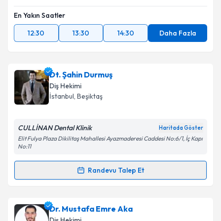
En Yakın Saatler
12:30
13:30
14:30
Daha Fazla
Dt. Şahin Durmuş
Diş Hekimi
İstanbul
, Beşiktaş
CULLİNAN Dental Klinik
Haritada Göster
Elit Fulya Plaza Dikilitaş Mahallesi Ayazmaderesi Caddesi No:6/1, İç Kapı
No:11
Randevu Talep Et
Randevu Takvimi Talebi
Dt. Şahin Durmuş
için randevu takvimi talebi
Dr. Mustafa Emre Aka
oluşturun. Size bu uzmandan randevu almanız için bir
Diş Hekimi