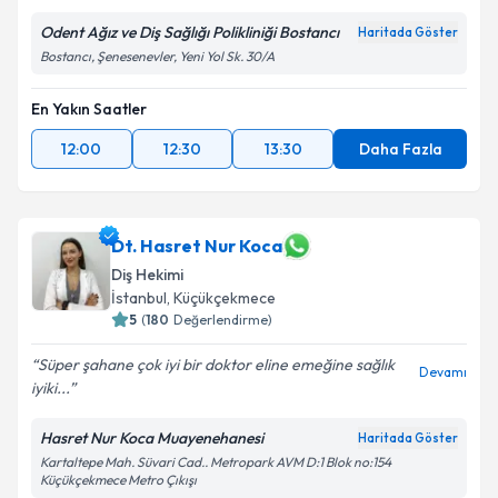
Odent Ağız ve Diş Sağlığı Polikliniği Bostancı
Haritada Göster
Bostancı, Şenesenevler, Yeni Yol Sk. 30/A
En Yakın Saatler
12:00
12:30
13:30
Daha Fazla
Dt. Hasret Nur Koca
Diş Hekimi
İstanbul
, Küçükçekmece
5
(
180
Değerlendirme)
Süper şahane çok iyi bir doktor eline emeğine sağlık
Devamı
iyiki...
Hasret Nur Koca Muayenehanesi
Haritada Göster
Kartaltepe Mah. Süvari Cad.. Metropark AVM D:1 Blok no:154
Küçükçekmece Metro Çıkışı