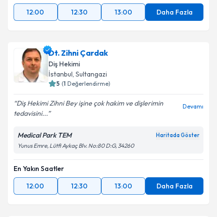
12:00
12:30
13:00
Daha Fazla
Dt. Zihni Çardak
Diş Hekimi
İstanbul
, Sultangazi
5
(
1
Değerlendirme)
Diş Hekimi Zihni Bey işine çok hakim ve dişlerimin
Devamı
tedavisini...
Medical Park TEM
Haritada Göster
Yunus Emre, Lütfi Aykaç Blv. No:80 D:G, 34260
En Yakın Saatler
12:00
12:30
13:00
Daha Fazla