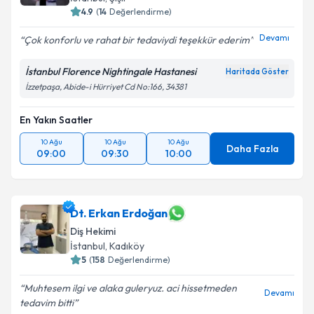
4.9
(
14
Değerlendirme)
Devamı
Çok konforlu ve rahat bir tedaviydi teşekkür ederim
İstanbul Florence Nightingale Hastanesi
Haritada Göster
İzzetpaşa, Abide-i Hürriyet Cd No:166, 34381
En Yakın Saatler
10 Ağu
10 Ağu
10 Ağu
Daha Fazla
09:00
09:30
10:00
Dt. Erkan Erdoğan
Diş Hekimi
İstanbul
, Kadıköy
5
(
158
Değerlendirme)
Muhtesem ilgi ve alaka guleryuz. aci hissetmeden
Devamı
tedavim bitti