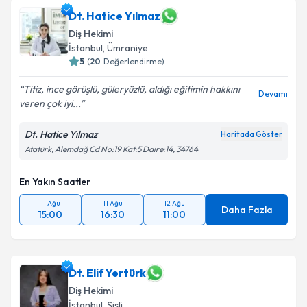
Dt. Hatice Yılmaz
Diş Hekimi
İstanbul
, Ümraniye
5
(
20
Değerlendirme)
Titiz, ince görüşlü, güleryüzlü, aldığı eğitimin hakkını
Devamı
veren çok iyi...
Dt. Hatice Yılmaz
Haritada Göster
Atatürk, Alemdağ Cd No:19 Kat:5 Daire:14, 34764
En Yakın Saatler
11 Ağu
11 Ağu
12 Ağu
Daha Fazla
15:00
16:30
11:00
Dt. Elif Yertürk
Diş Hekimi
İstanbul
, Şişli