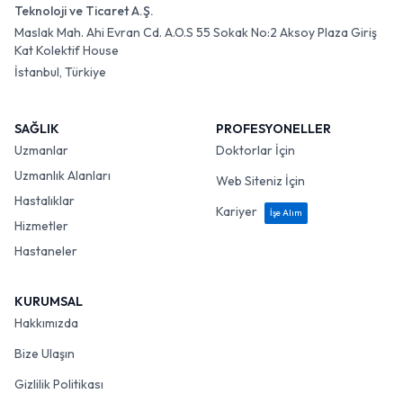
Teknoloji ve Ticaret A.Ş.
Maslak Mah. Ahi Evran Cd. A.O.S 55 Sokak No:2 Aksoy Plaza Giriş
Kat Kolektif House
İstanbul, Türkiye
SAĞLIK
PROFESYONELLER
Uzmanlar
Doktorlar İçin
Uzmanlık Alanları
Web Siteniz İçin
Hastalıklar
Kariyer
İşe Alım
Hizmetler
Hastaneler
KURUMSAL
Hakkımızda
Bize Ulaşın
Gizlilik Politikası