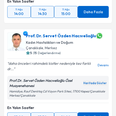
En Yakın Saatler
11 Ağu
11 Ağu
11 Ağu
Daha Fazla
14:00
14:30
15:00
Prof. Dr. Servet Özden Hacıvelioğlu
Kadın Hastalıkları ve Doğum
Çanakkale
, Merkez
5
(
15
Değerlendirme)
daha önceleri rahimdeki kistler nedeniyle kez farklı
Devamı
dr...
Prof.Dr. Servet Özden Hacıvelioğlu Özel
Haritada Göster
Muayenehanesi
Hamidiye, Rauf Denktaş Cd Vizyon Park Sitesi, 17100 Kepez/Çanakkale
Merkez/Çanakkale
En Yakın Saatler