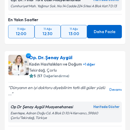
Cumhuriyet Mah. Yağmur Sok. No:14 Cadde 224 Sitesi A Blok Kat:7 D:13
Takvim Talebini Gönder
En Yakın Saatler
11 Ağu
11 Ağu
11 Ağu
Daha Fazla
12:00
12:30
13:00
Op. Dr. Şenay Aygül
Kadın Hastalıkları ve Doğum
+
1
diğer
Tekirdağ
, Çorlu
5
(
57
Değerlendirme)
Dünyanın en iyi doktoru diyebilirim tatlı dili güler yüzlü
Devamı
...
Op Dr Şenay Aygül Muayenehanesi
Haritada Göster
Esentepe, Adnan Doğu Cd. A Blok D:10/4 Kervancı, 59860
Çorlu/Tekirdağ, Türkiye