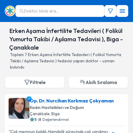
Doktor, klinik ara...
Erken Aşama İnfertilite Tedavileri ( Folikül
Yumurta Takibi / Aşılama Tedavisi ), Biga -
Çanakkale
Toplam
7
Erken Aşama İnfertilite Tedavileri ( Folikül Yumurta
Takibi / Aşılama Tedavisi )
tedavisi yapan doktor - uzman
bulundu
Filtrele
Akıllı Sıralama
Op. Dr. Nurcihan Korkmaz Çokyaman
Kadın Hastalıkları ve Doğum
Çanakkale
, Biga
5
(
8
Değerlendirme)
Çok memnun kaldık.Hamilelik sürecinde çok yardımcı