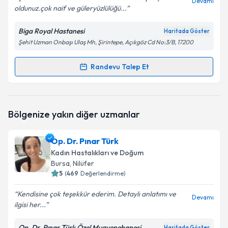
Devamı
oldunuz.çok naif ve güleryüzlülüğü...
Biga Royal Hastanesi
Haritada Göster
Şehit Uzman Onbaşı Ulaş Mh, Şirintepe, Açıkgöz Cd No:3/B, 17200
Randevu Talep Et
Randevu Takvimi Talebi
Op. Dr. Nurcihan Korkmaz Çokyaman
için randevu
Bölgenize yakın diğer uzmanlar
takvimi talebi oluşturun. Size bu uzmandan randevu
almanız için bir takvim hazırlandığında e-posta ile
bilgilendireceğiz.
Op. Dr. Pınar Türk
Kadın Hastalıkları ve Doğum
E-posta Adresiniz
Bursa
, Nilüfer
5
(
469
Değerlendirme)
Kendisine çok teşekkür ederim. Detaylı anlatımı ve
Devamı
ilgisi her...
Kişisel verilerimin işlenmesine ilişkin
Aydınlatma
Metni
'ni okudum ve kişisel verilerimin belirtilen
kapsamda işlenmesini kabul ediyorum.
Op. Dr. Pınar Türk Özel Muayenehanesi
Haritada Göster