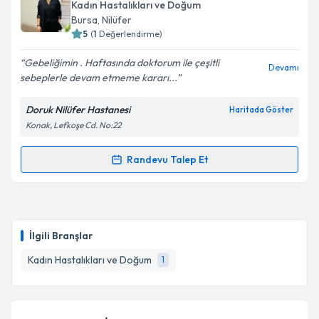
Kadın Hastalıkları ve Doğum
Bursa
, Nilüfer
5
(
1
Değerlendirme)
Gebeliğimin . Haftasında doktorum ile çeşitli
Devamı
sebeplerle devam etmeme kararı...
Doruk Nilüfer Hastanesi
Haritada Göster
Konak, Lefkoşe Cd. No:22
Randevu Talep Et
Randevu Takvimi Talebi
Doç. Dr. Feyza Bayram
için randevu takvimi talebi
oluşturun. Size bu uzmandan randevu almanız için bir
İlgili Branşlar
takvim hazırlandığında e-posta ile bilgilendireceğiz.
Kadın Hastalıkları ve Doğum
1
E-posta Adresiniz