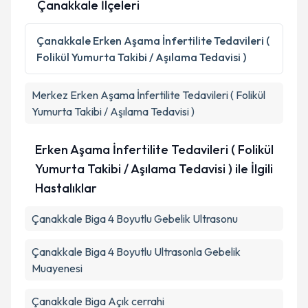
Çanakkale İlçeleri
Kişisel verilerimin işlenmesine ilişkin
Aydınlatma
Metni
'ni okudum ve kişisel verilerimin belirtilen
Çanakkale
Erken Aşama İnfertilite Tedavileri (
kapsamda işlenmesini kabul ediyorum.
Folikül Yumurta Takibi / Aşılama Tedavisi )
Takvim Talebini Gönder
Merkez
Erken Aşama İnfertilite Tedavileri ( Folikül
Yumurta Takibi / Aşılama Tedavisi )
Erken Aşama İnfertilite Tedavileri ( Folikül
Yumurta Takibi / Aşılama Tedavisi ) ile İlgili
Hastalıklar
Çanakkale Biga 4 Boyutlu Gebelik Ultrasonu
Çanakkale Biga 4 Boyutlu Ultrasonla Gebelik
Muayenesi
Çanakkale Biga Açık cerrahi