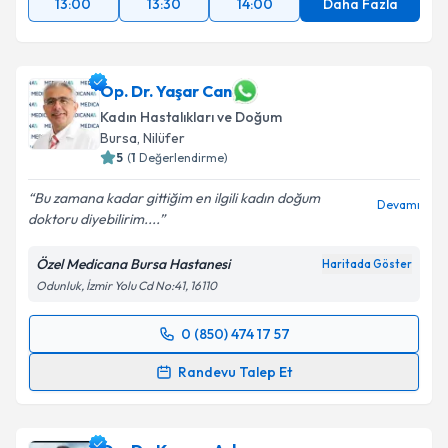
13:00
13:30
14:00
Daha Fazla
Op. Dr. Yaşar Can
Kadın Hastalıkları ve Doğum
Bursa
, Nilüfer
5
(
1
Değerlendirme)
Bu zamana kadar gittiğim en ilgili kadın doğum
Devamı
doktoru diyebilirim....
Özel Medicana Bursa Hastanesi
Haritada Göster
Odunluk, İzmir Yolu Cd No:41, 16110
0 (850) 474 17 57
Randevu Takvimi Talebi
Randevu Talep Et
Op. Dr. Yaşar Can
için randevu takvimi talebi
oluşturun. Size bu uzmandan randevu almanız için bir