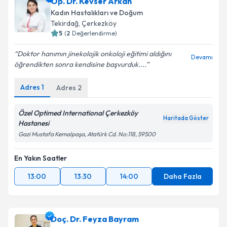
Op. Dr. Kevser Arkan
takvim hazırlandığında e-posta ile bilgilendireceğiz.
Kadın Hastalıkları ve Doğum
E-posta Adresiniz
Tekirdağ
, Çerkezköy
5
(
2
Değerlendirme)
Doktor hanımın jinekolojik onkoloji eğitimi aldığını
Devamı
öğrendikten sonra kendisine başvurduk....
Kişisel verilerimin işlenmesine ilişkin
Aydınlatma
Metni
'ni okudum ve kişisel verilerimin belirtilen
Adres
1
Adres
2
kapsamda işlenmesini kabul ediyorum.
Özel Optimed International Çerkezköy
Haritada Göster
Takvim Talebini Gönder
Hastanesi
Gazi Mustafa Kemalpaşa, Atatürk Cd. No:118, 59500
En Yakın Saatler
13:00
13:30
14:00
Daha Fazla
Doç. Dr. Feyza Bayram