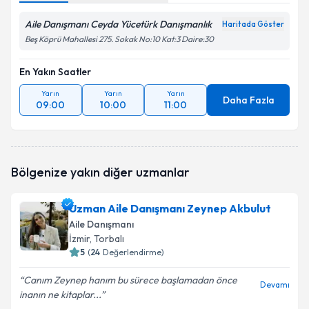
Aile Danışmanı Ceyda Yücetürk Danışmanlık
Haritada Göster
Beş Köprü Mahallesi 275. Sokak No:10 Kat:3 Daire:30
En Yakın Saatler
Yarın
Yarın
Yarın
Daha Fazla
09:00
10:00
11:00
Bölgenize yakın diğer uzmanlar
Uzman Aile Danışmanı Zeynep Akbulut
Aile Danışmanı
İzmir
, Torbalı
5
(
24
Değerlendirme)
Canım Zeynep hanım bu sürece başlamadan önce
Devamı
inanın ne kitaplar...