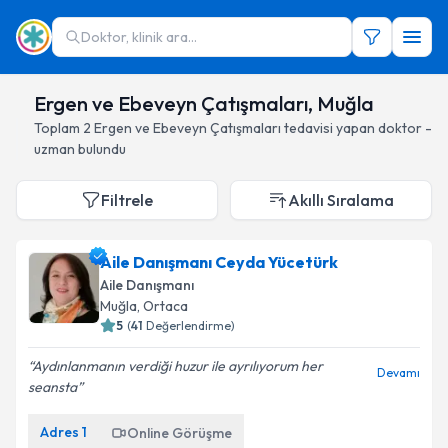
Doktor, klinik ara...
Ergen ve Ebeveyn Çatışmaları, Muğla
Toplam
2
Ergen ve Ebeveyn Çatışmaları
tedavisi yapan doktor -
uzman bulundu
Filtrele
Akıllı Sıralama
Aile Danışmanı Ceyda Yücetürk
Aile Danışmanı
Muğla
, Ortaca
5
(
41
Değerlendirme)
Aydınlanmanın verdiği huzur ile ayrılıyorum her
Devamı
seansta
Adres
1
Online Görüşme