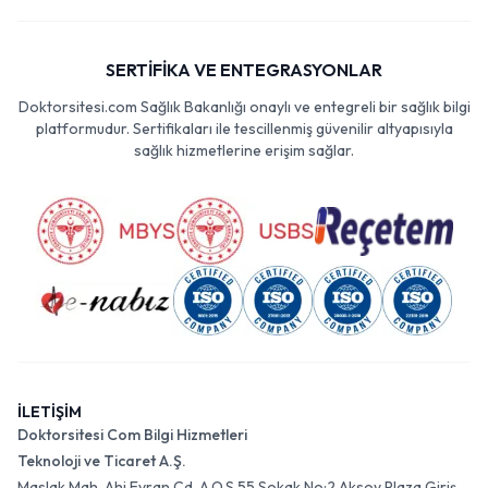
SERTİFİKA VE ENTEGRASYONLAR
Doktorsitesi.com Sağlık Bakanlığı onaylı ve entegreli bir sağlık bilgi
platformudur. Sertifikaları ile tescillenmiş güvenilir altyapısıyla
sağlık hizmetlerine erişim sağlar.
İLETİŞİM
Doktorsitesi Com Bilgi Hizmetleri
Teknoloji ve Ticaret A.Ş.
Maslak Mah. Ahi Evran Cd. A.O.S 55 Sokak No:2 Aksoy Plaza Giriş