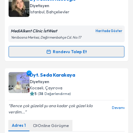
Diyetisyen
İstanbul
, Bahçelievler
MediAlkent Clinic İstWest
Haritada Göster
Yenibosna Merkez, Değirmenbahçe Cd. No:17
Randevu Talep Et
Randevu Takvimi Talebi
Dyt. Sinem Köseoğlu
için randevu takvimi talebi
Dyt. Seda Karakaya
oluşturun. Size bu uzmandan randevu almanız için bir
Diyetisyen
takvim hazırlandığında e-posta ile bilgilendireceğiz.
Kocaeli
, Çayırova
5
(
38
Değerlendirme)
E-posta Adresiniz
Bence çok güzeldi şu ana kadar çok güzel kilo
Devamı
verdim...
Adres
1
Online Görüşme
Kişisel verilerimin işlenmesine ilişkin
Aydınlatma