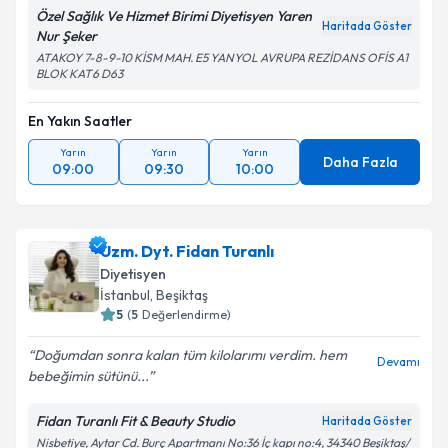
Özel Sağlık Ve Hizmet Birimi Diyetisyen Yaren
Haritada Göster
Nur Şeker
ATAKOY 7-8-9-10 KİSM MAH. E5 YANYOL AVRUPA REZİDANS OFİS A1
BLOK KAT6 D63
En Yakın Saatler
Yarın
Yarın
Yarın
Daha Fazla
09:00
09:30
10:00
Uzm. Dyt. Fidan Turanlı
Diyetisyen
İstanbul
, Beşiktaş
5
(
5
Değerlendirme)
Doğumdan sonra kalan tüm kilolarımı verdim. hem
Devamı
bebeğimin sütünü...
Fidan Turanlı Fit & Beauty Studio
Haritada Göster
Nisbetiye, Aytar Cd. Burç Apartmanı No:36 İç kapı no:4, 34340 Beşiktaş/