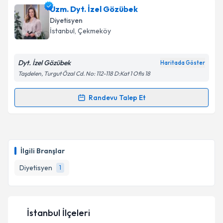
Uzm. Dyt. İzel Gözübek
Diyetisyen
İstanbul
, Çekmeköy
Dyt. İzel Gözübek
Haritada Göster
Taşdelen, Turgut Özal Cd. No: 112-118 D:Kat 1 Ofis 18
Randevu Talep Et
Randevu Takvimi Talebi
Uzm. Dyt. İzel Gözübek
için randevu takvimi talebi
oluşturun. Size bu uzmandan randevu almanız için bir
İlgili Branşlar
takvim hazırlandığında e-posta ile bilgilendireceğiz.
Diyetisyen
1
E-posta Adresiniz
İstanbul İlçeleri