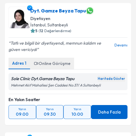
Dyt. Melda Gizem Tavukçuoğlu
için randevu takvimi
Dyt. Gamze Beyza Tapu
talebi oluşturun. Size bu uzmandan randevu almanız
Diyetisyen
için bir takvim hazırlandığında e-posta ile
İstanbul
, Sultanbeyli
bilgilendireceğiz.
5
(
12
Değerlendirme)
E-posta Adresiniz
Tatlı ve bilgili bir diyetisyendi, memnun kaldım ve
Devamı
güven vericiydi
Adres
1
Online Görüşme
Kişisel verilerimin işlenmesine ilişkin
Aydınlatma
Metni
'ni okudum ve kişisel verilerimin belirtilen
Sole Clinic Dyt.Gamze Beyza Tapu
Haritada Göster
kapsamda işlenmesini kabul ediyorum.
Mehmet Akif Mahallesi Şen Caddesi No:37/ A Sultanbeyli
En Yakın Saatler
Takvim Talebini Gönder
Yarın
Yarın
Yarın
Daha Fazla
09:00
09:30
10:00