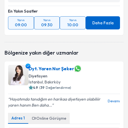
En Yakın Saatler
Yarın
Yarın
Yarın
Daha Fazla
09:00
09:30
10:00
Bölgenize yakın diğer uzmanlar
Dyt. Yaren Nur Şeker
Diyetisyen
İstanbul
, Bakırköy
4.9
(
39
Değerlendirme)
Hayatımda tanıdığım en harikaa diyetisyen olabiliiir
Devamı
yaren hanım Ben daha...
Adres
1
Online Görüşme