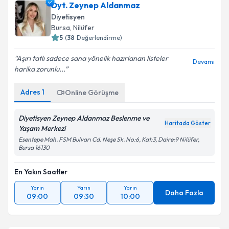
Dyt. Zeynep Aldanmaz
Diyetisyen
Bursa
, Nilüfer
5
(
38
Değerlendirme)
Aşırı tatlı sadece sana yönelik hazırlanan listeler
Devamı
harika zorunlu...
Adres
1
Online Görüşme
Diyetisyen Zeynep Aldanmaz Beslenme ve
Haritada Göster
Yaşam Merkezi
Esentepe Mah. FSM Bulvarı Cd. Neşe Sk. No:6, Kat:3, Daire:9 Nilüfer,
Bursa 16130
En Yakın Saatler
Yarın
Yarın
Yarın
Daha Fazla
09:00
09:30
10:00