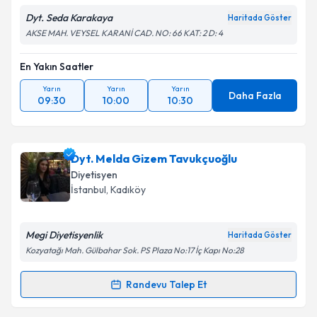
Metni
'ni okudum ve kişisel verilerimin belirtilen
kapsamda işlenmesini kabul ediyorum.
Dyt. Seda Karakaya
Haritada Göster
AKSE MAH. VEYSEL KARANİ CAD. NO: 66 KAT: 2 D: 4
Takvim Talebini Gönder
En Yakın Saatler
Yarın
Yarın
Yarın
Daha Fazla
09:30
10:00
10:30
Dyt. Melda Gizem Tavukçuoğlu
Diyetisyen
İstanbul
, Kadıköy
Megi Diyetisyenlik
Haritada Göster
Kozyatağı Mah. Gülbahar Sok. PS Plaza No:17 İç Kapı No:28
Randevu Talep Et
Randevu Takvimi Talebi