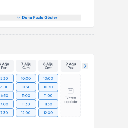
Daha Fazla Göster
6 Ağu
7 Ağu
8 Ağu
9 Ağu
Per
Cum
Cmt
Paz
15:30
10:00
10:00
16:00
10:30
10:30
16:30
11:00
11:00
Takvim
kapalıdır
17:00
11:30
11:30
17:30
12:00
12:00