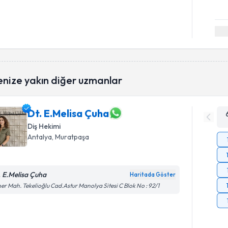
enize yakın diğer uzmanlar
Dt. E.Melisa Çuha
Diş Hekimi
Antalya
, Muratpaşa
. E.Melisa Çuha
Haritada Göster
er Mah. Tekelioğlu Cad.Astur Manolya Sitesi C Blok No : 92/1