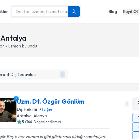
ikler
Blog
Kayıt Ol
 Antalya
tor - uzman bulundu
ratif Diş Tedavileri
1
Uzm. Dt. Özgür Gönlüm
Diş Hekimi
+
1
diğer
Antalya
, Alanya
5
(
164
Değerlendirme)
ür Bey'e her zaman ki gibi göstermiş olduğu samimiyet