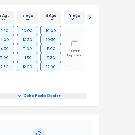
6 Ağu
7 Ağu
8 Ağu
9 Ağu
Per
Cum
Cmt
Paz
15:30
10:00
10:00
16:00
10:30
10:30
16:30
11:00
11:00
Takvim
kapalıdır
17:00
11:30
11:30
17:30
12:00
12:00
akvimi Talebi
Daha Fazla Göster
rdal Veske
için randevu takvimi talebi oluşturun. Size
 randevu almanız için bir takvim hazırlandığında e-
lgilendireceğiz.
resiniz