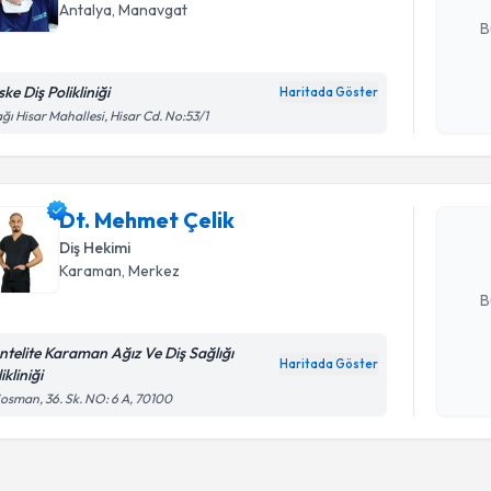
Antalya
, Manavgat
B
ke Diş Polikliniği
Haritada Göster
Kişisel
Randevu T
ğı Hisar Mahallesi, Hisar Cd. No:53/1
okudum
işlenm
Dt. Mehme
uzmandan ra
Dt. Mehmet Çelik
posta ile bi
Diş Hekimi
Karaman
, Merkez
E-posta Ad
B
ntelite Karaman Ağız Ve Diş Sağlığı
Haritada Göster
ikliniği
Kişisel
osman, 36. Sk. NO: 6 A, 70100
okudum
işlenm