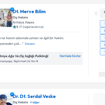
Dt. Merve Bilim
Diş Hekimi
Antalya
, Kepez
5
(
7
Değerlendirme)
ve hanım alanında uzman ve ilgili bir hekim.
yeneden çok...
Devamı
miye Ağız Ve Diş Sağlığı Polikliniği
Haritada Göster
manpaşa, Yeşilırmak Cd. No:14
Randevu T
Dr. Dt. Se
bu uzmandan
Dr. Dt. Serdal Veske
posta ile bi
Diş Hekimi
+
1
diğer
E-posta Ad