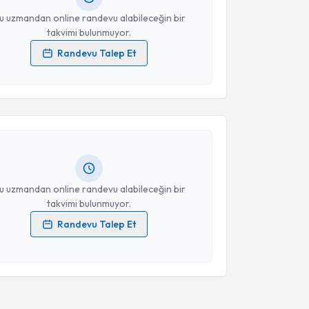
u uzmandan online randevu alabileceğin bir
takvimi bulunmuyor.
Randevu Talep Et
 verilerimin işlenmesine ilişkin
Aydınlatma Metni
'ni
akvimi Talebi
 ve kişisel verilerimin belirtilen kapsamda
esini kabul ediyorum.
t Çelik
için randevu takvimi talebi oluşturun. Size bu
ndevu almanız için bir takvim hazırlandığında e-
Takvim Talebini Gönder
lgilendireceğiz.
resiniz
u uzmandan online randevu alabileceğin bir
takvimi bulunmuyor.
Randevu Talep Et
 verilerimin işlenmesine ilişkin
Aydınlatma Metni
'ni
 ve kişisel verilerimin belirtilen kapsamda
esini kabul ediyorum.
Takvim Talebini Gönder