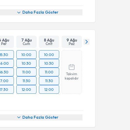
Daha Fazla Göster
6 Ağu
7 Ağu
8 Ağu
9 Ağu
Per
Cum
Cmt
Paz
15:30
10:00
10:00
16:00
10:30
10:30
16:30
11:00
11:00
Takvim
kapalıdır
17:00
11:30
11:30
17:30
12:00
12:00
Daha Fazla Göster