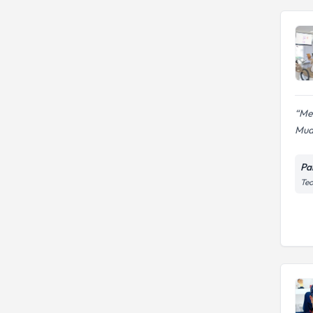
Mer
Mua
Pal
Teo