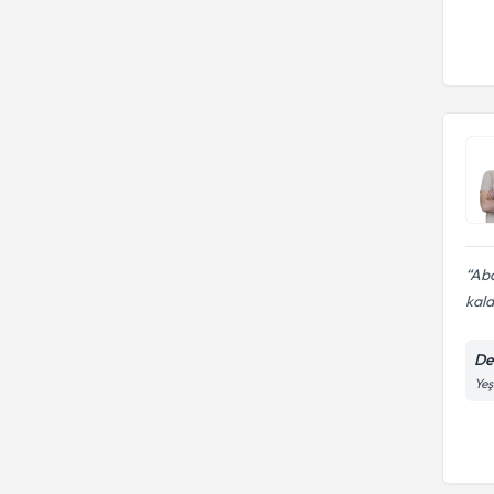
Abd
kald
Den
Yeş