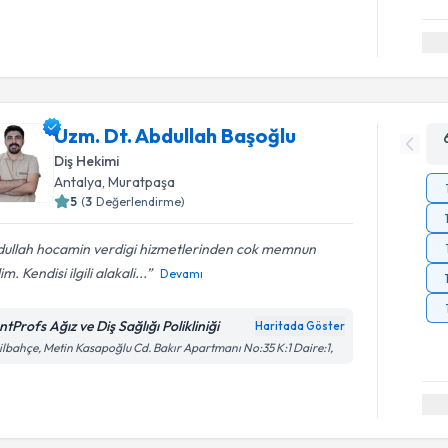
Uzm. Dt. Abdullah Başoğlu
Diş Hekimi
Antalya
, Muratpaşa
5
(
3
Değerlendirme)
ullah hocamin verdigi hizmetlerinden cok memnun
im. Kendisi ilgili alakali...
Devamı
tProfs Ağız ve Diş Sağlığı Polikliniği
Haritada Göster
ilbahçe, Metin Kasapoğlu Cd. Bakır Apartmanı No:35 K:1 Daire:1,