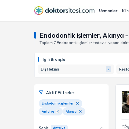
Uzmanlar
Klin
Endodontik işlemler, Alanya -
Toplam
7
Endodontik işlemler
tedavisi yapan dok
İlgili Branşlar
Diş Hekimi
Resto
2
Aktif Filtreler
Endodontik işlemler
Antalya
Alanya
Özg
Şehir
Antalya