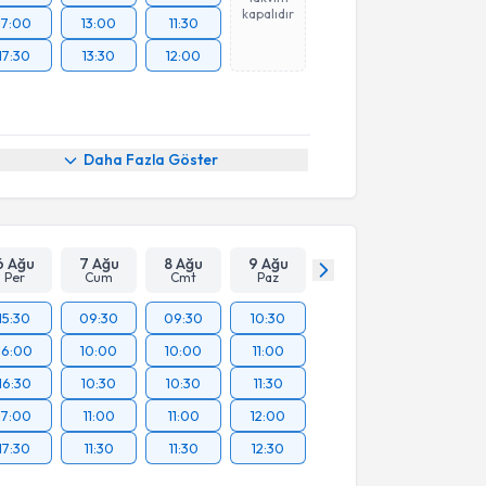
kapalıdır
17:00
13:00
11:30
17:30
13:30
12:00
Daha Fazla Göster
6 Ağu
7 Ağu
8 Ağu
9 Ağu
Per
Cum
Cmt
Paz
15:30
09:30
09:30
10:30
16:00
10:00
10:00
11:00
16:30
10:30
10:30
11:30
17:00
11:00
11:00
12:00
17:30
11:30
11:30
12:30