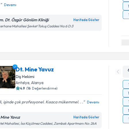
.
Devamı
m. Dt. Özgür Gönlüm Kliniği
Haritada Göster
erhane Mahallesi Şevket Tokuş Caddesi No:6 D:3
Dt. Mine Yavuz
Diş Hekimi
Antalya
, Alanya
4.9
(
16
Değerlendirme)
ili, işinde çok profesyonel. Kısaca mükemmel. . .
Devamı
.Mine Yavuz
Haritada Göster
tel Mahallesi, İsa Küçülmez Caddesi, Zambak Apartmanı No: 26A