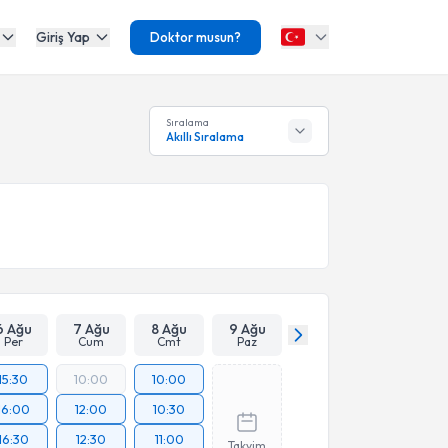
Giriş Yap
Doktor musun?
Sıralama
Akıllı Sıralama
6 Ağu
7 Ağu
8 Ağu
9 Ağu
Per
Cum
Cmt
Paz
15:30
10:00
10:00
16:00
12:00
10:30
16:30
12:30
11:00
Takvim