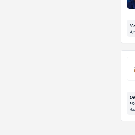
Ves
Aşa
De
Pol
Ahi