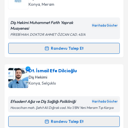
takvim hazırlandığında e-posta ile bilgilendireceğiz.
Konya
, Meram
E-posta Adresiniz
Diş Hekimi Muhammet Fatih Yaprak
Haritada Göster
Muayenesi
PİREBİ MAH. DOKTOR AHMET ÖZCAN CAD. 43/A
Kişisel verilerimin işlenmesine ilişkin
Aydınlatma
Metni
'ni okudum ve kişisel verilerimin belirtilen
Randevu Talep Et
Randevu Takvimi Talebi
kapsamda işlenmesini kabul ediyorum.
Dt. Muhammet Fatih Yaprak
için randevu takvimi
Dt. İsmail Efe Dilcioğlu
Takvim Talebini Gönder
talebi oluşturun. Size bu uzmandan randevu almanız
Diş Hekimi
için bir takvim hazırlandığında e-posta ile
Konya
, Selçuklu
bilgilendireceğiz.
E-posta Adresiniz
Efsadent Ağız ve Diş Sağlığı Polikliniği
Haritada Göster
Hocacihan mah. Şehit Ali Dığrak cad. No 1/BN Yeni Meram Tıp Karşısı
Randevu Talep Et
Randevu Takvimi Talebi
Kişisel verilerimin işlenmesine ilişkin
Aydınlatma