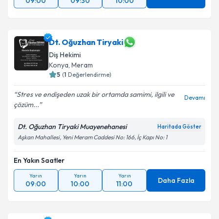
09:00
09:30
10:00
Dt. Oğuzhan Tiryaki
Diş Hekimi
Konya
, Meram
5
(
1
Değerlendirme)
Stres ve endişeden uzak bir ortamda samimi, ilgili ve
Devamı
çözüm...
Dt. Oğuzhan Tiryaki Muayenehanesi
Haritada Göster
Aşkan Mahallesi, Yeni Meram Caddesi No: 166, İç Kapı No: 1
En Yakın Saatler
Yarın
Yarın
Yarın
Daha Fazla
09:00
10:00
11:00