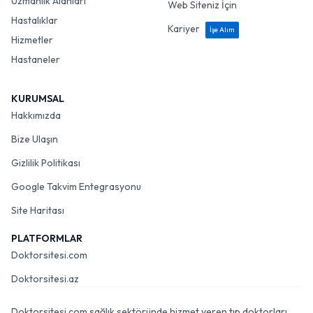
Uzmanlık Alanları
Web Siteniz İçin
Hastalıklar
Kariyer
İşe Alım
Hizmetler
Hastaneler
KURUMSAL
Hakkımızda
Bize Ulaşın
Gizlilik Politikası
Google Takvim Entegrasyonu
Site Haritası
PLATFORMLAR
Doktorsitesi.com
Doktorsitesi.az
Doktorsitesi.com sağlık sektöründe hizmet veren tıp doktorları,