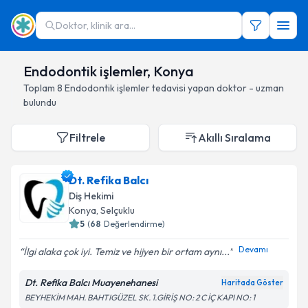
Doktor, klinik ara...
Endodontik işlemler, Konya
Toplam
8
Endodontik işlemler
tedavisi yapan doktor - uzman
bulundu
Filtrele
Akıllı Sıralama
Dt. Refika Balcı
Diş Hekimi
Konya
, Selçuklu
5
(
68
Değerlendirme)
Devamı
İlgi alaka çok iyi. Temiz ve hijyen bir ortam aynı...
Dt. Refika Balcı Muayenehanesi
Haritada Göster
BEYHEKİM MAH. BAHTIGÜZEL SK. 1.GİRİŞ NO: 2 C İÇ KAPI NO: 1