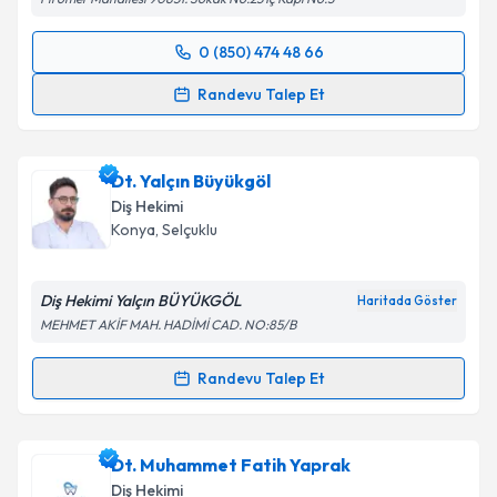
0 (850) 474 48 66
Randevu Takvimi Talebi
Randevu Talep Et
Dt. Mine Acar
için randevu takvimi talebi oluşturun.
Size bu uzmandan randevu almanız için bir takvim
Dt. Yalçın Büyükgöl
hazırlandığında e-posta ile bilgilendireceğiz.
Diş Hekimi
E-posta Adresiniz
Konya
, Selçuklu
Diş Hekimi Yalçın BÜYÜKGÖL
Haritada Göster
MEHMET AKİF MAH. HADİMİ CAD. NO:85/B
Kişisel verilerimin işlenmesine ilişkin
Aydınlatma
Metni
'ni okudum ve kişisel verilerimin belirtilen
Randevu Talep Et
kapsamda işlenmesini kabul ediyorum.
Randevu Takvimi Talebi
Takvim Talebini Gönder
Dt. Yalçın Büyükgöl
için randevu takvimi talebi
Dt. Muhammet Fatih Yaprak
oluşturun. Size bu uzmandan randevu almanız için bir
Diş Hekimi