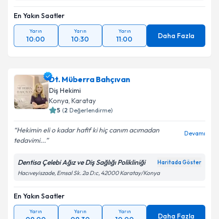
En Yakın Saatler
Yarın
Yarın
Yarın
Daha Fazla
10:00
10:30
11:00
Dt. Müberra Bahçıvan
Diş Hekimi
Konya
, Karatay
5
(
2
Değerlendirme)
Hekimin eli o kadar hafif ki hiç canım acımadan
Devamı
tedavimi...
Dentisa Çelebi Ağız ve Diş Sağlığı Polikliniği
Haritada Göster
Hacıveyiszade, Emsal Sk. 2a D:c, 42000 Karatay/Konya
En Yakın Saatler
Yarın
Yarın
Yarın
Daha Fazla