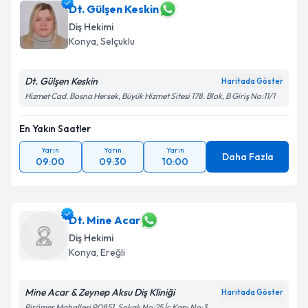
Dt. Gülşen Keskin
Diş Hekimi
Konya
, Selçuklu
Dt. Gülşen Keskin
Haritada Göster
Hizmet Cad. Bosna Hersek, Büyük Hizmet Sitesi 178. Blok, B Giriş No:11/1
En Yakın Saatler
Yarın
Yarın
Yarın
Daha Fazla
09:00
09:30
10:00
Dt. Mine Acar
Diş Hekimi
Konya
, Ereğli
Mine Acar & Zeynep Aksu Diş Kliniği
Haritada Göster
Pirömer Mahallesi 90851. Sokak No:25 İç Kapı No:3