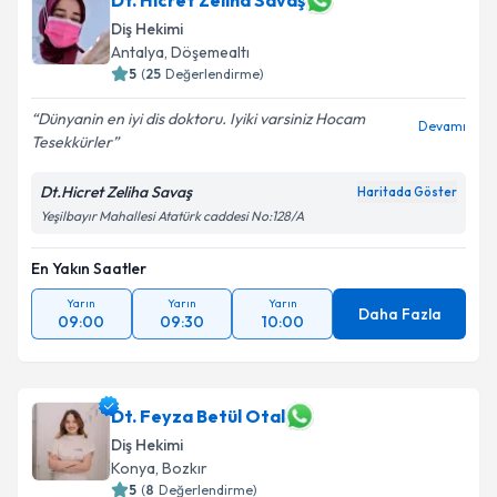
Dt. Hicret Zeliha Savaş
Diş Hekimi
Antalya
, Döşemealtı
5
(
25
Değerlendirme)
Dünyanin en iyi dis doktoru. Iyiki varsiniz Hocam
Devamı
Tesekkürler
Dt.Hicret Zeliha Savaş
Haritada Göster
Yeşilbayır Mahallesi Atatürk caddesi No:128/A
En Yakın Saatler
Yarın
Yarın
Yarın
Daha Fazla
09:00
09:30
10:00
Dt. Feyza Betül Otal
Diş Hekimi
Konya
, Bozkır
5
(
8
Değerlendirme)