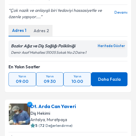
Çok nazik ve anlayışlı biri tedaviyi hassasiyetle ve
Devamı
özenle yapıyor....
Adres
1
Adres
2
Bozkır Ağız ve Diş Sağlığı Polikliniği
Haritada Göster
Demir Asaf Mahallesi 51005 Sokak No:2 Daire:1
En Yakın Saatler
Yarın
Yarın
Yarın
Daha Fazla
09:00
09:30
10:00
Dt. Arda Can Yaveri
Diş Hekimi
Antalya
, Muratpaşa
5
(
72
Değerlendirme)