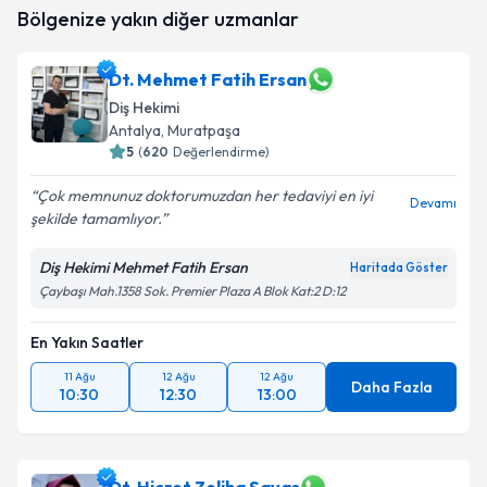
hazırlandığında e-posta ile bilgilendireceğiz.
Bölgenize yakın diğer uzmanlar
E-posta Adresiniz
Dt. Mehmet Fatih Ersan
Diş Hekimi
Antalya
, Muratpaşa
Kişisel verilerimin işlenmesine ilişkin
5
(
620
Değerlendirme)
Aydınlatma
Metni
'ni okudum ve kişisel verilerimin belirtilen
Çok memnunuz doktorumuzdan her tedaviyi en iyi
kapsamda işlenmesini kabul ediyorum.
Devamı
şekilde tamamlıyor.
Takvim Talebini Gönder
Diş Hekimi Mehmet Fatih Ersan
Haritada Göster
Çaybaşı Mah.1358 Sok. Premier Plaza A Blok Kat:2 D:12
En Yakın Saatler
11 Ağu
12 Ağu
12 Ağu
Daha Fazla
10:30
12:30
13:00