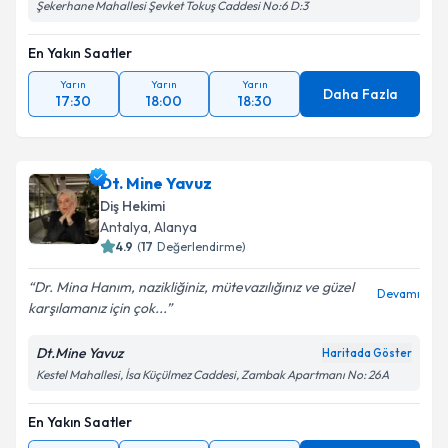
Şekerhane Mahallesi Şevket Tokuş Caddesi No:6 D:3
En Yakın Saatler
Yarın
Yarın
Yarın
Daha Fazla
17:30
18:00
18:30
Dt. Mine Yavuz
Diş Hekimi
Antalya
, Alanya
4.9
(
17
Değerlendirme)
Dr. Mina Hanım, nazikliğiniz, mütevazılığınız ve güzel
Devamı
karşılamanız için çok...
Dt.Mine Yavuz
Haritada Göster
Kestel Mahallesi, İsa Küçülmez Caddesi, Zambak Apartmanı No: 26A
En Yakın Saatler