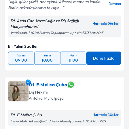
İlgili, güler yüzlü, deneyimli. Ailecek memnun kaldık.
Devamı
Bütün arkadaşlarıma tavsiye...
Dt. Arda Can Yaveri Ağız ve Diş Sağlığı
Haritada Göster
Muayenehanesi
Varlık Mah. 100.Yıl Bulvarı Taş koparan Apt. No:55/3 Kat:2 D:3
En Yakın Saatler
Yarın
Yarın
Yarın
Daha Fazla
09:00
10:00
11:00
Dt. E.Melisa Çuha
Diş Hekimi
Antalya
, Muratpaşa
Dt. E.Melisa Çuha
Haritada Göster
Fener Mah. Tekelioğlu Cad.Astur Manolya Sitesi C Blok No : 92/1