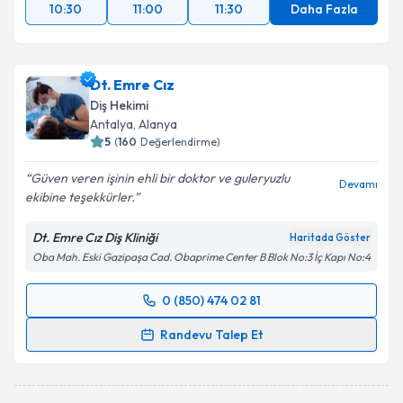
10:30
11:00
11:30
Daha Fazla
Dt. Emre Cız
Diş Hekimi
Antalya
, Alanya
5
(
160
Değerlendirme)
Güven veren işinin ehli bir doktor ve guleryuzlu
Devamı
ekibine teşekkürler.
Dt. Emre Cız Diş Kliniği
Haritada Göster
Oba Mah. Eski Gazipaşa Cad. Obaprime Center B Blok No:3 İç Kapı No:4
0 (850) 474 02 81
Randevu Takvimi Talebi
Randevu Talep Et
Dt. Emre Cız
için randevu takvimi talebi oluşturun.
Size bu uzmandan randevu almanız için bir takvim