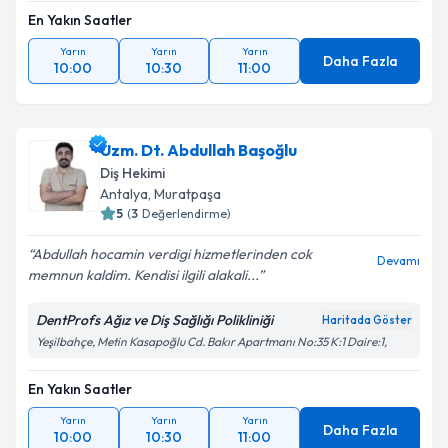
En Yakın Saatler
Yarın
Yarın
Yarın
Daha Fazla
10:00
10:30
11:00
Uzm. Dt. Abdullah Başoğlu
Diş Hekimi
Antalya
, Muratpaşa
5
(
3
Değerlendirme)
Abdullah hocamin verdigi hizmetlerinden cok
Devamı
memnun kaldim. Kendisi ilgili alakali...
DentProfs Ağız ve Diş Sağlığı Polikliniği
Haritada Göster
Yeşilbahçe, Metin Kasapoğlu Cd. Bakır Apartmanı No:35 K:1 Daire:1,
En Yakın Saatler
Yarın
Yarın
Yarın
Daha Fazla
10:00
10:30
11:00