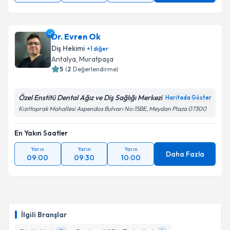
Dr. Evren Ok
Diş Hekimi
+
1
diğer
Antalya
, Muratpaşa
5
(
2
Değerlendirme)
Özel Enstitü Dental Ağız ve Diş Sağlığı Merkezi
Haritada Göster
Kızıltoprak Mahallesi Aspendos Bulvarı No:15BE, Meydan Plaza 07300
En Yakın Saatler
Yarın
Yarın
Yarın
Daha Fazla
09:00
09:30
10:00
İlgili Branşlar