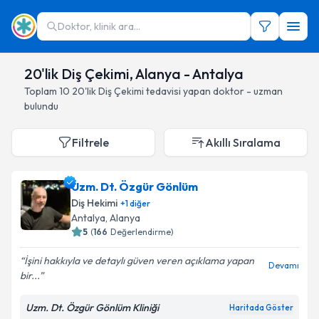
Doktor, klinik ara...
20'lik Diş Çekimi, Alanya - Antalya
Toplam
10
20'lik Diş Çekimi
tedavisi yapan doktor - uzman
bulundu
Filtrele
Akıllı Sıralama
Uzm. Dt. Özgür Gönlüm
Diş Hekimi
+
1
diğer
Antalya
, Alanya
5
(
166
Değerlendirme)
İşini hakkıyla ve detaylı güven veren açıklama yapan
Devamı
bir...
Uzm. Dt. Özgür Gönlüm Kliniği
Haritada Göster