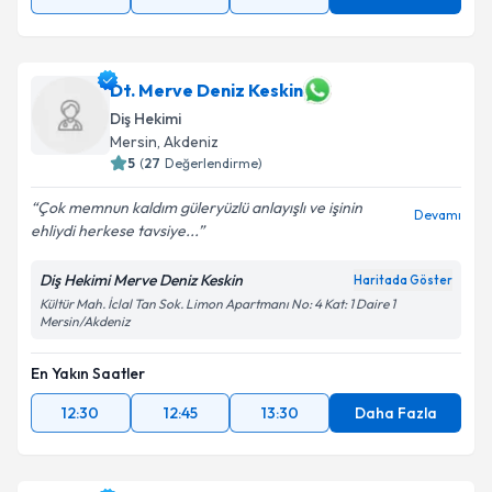
Dt. Merve Deniz Keskin
Diş Hekimi
Mersin
, Akdeniz
5
(
27
Değerlendirme)
Çok memnun kaldım güleryüzlü anlayışlı ve işinin
Devamı
ehliydi herkese tavsiye...
Diş Hekimi Merve Deniz Keskin
Haritada Göster
Kültür Mah. İclal Tan Sok. Limon Apartmanı No: 4 Kat: 1 Daire 1
Mersin/Akdeniz
En Yakın Saatler
12:30
12:45
13:30
Daha Fazla