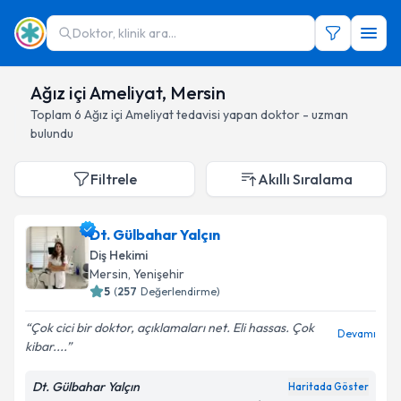
Doktor, klinik ara...
Ağız içi Ameliyat, Mersin
Toplam
6
Ağız içi Ameliyat
tedavisi yapan doktor - uzman
bulundu
Filtrele
Akıllı Sıralama
Dt. Gülbahar Yalçın
Diş Hekimi
Mersin
, Yenişehir
5
(
257
Değerlendirme)
Çok cici bir doktor, açıklamaları net. Eli hassas. Çok
Devamı
kibar....
Dt. Gülbahar Yalçın
Haritada Göster