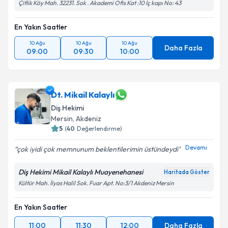
Çiflik Köy Mah. 32231. Sok . Akademi Ofis Kat :10 İç kapı No: 43
En Yakın Saatler
10 Ağu
10 Ağu
10 Ağu
Daha Fazla
09:00
09:30
10:00
Dt. Mikail Kalaylı
Diş Hekimi
Mersin
, Akdeniz
5
(
40
Değerlendirme)
Devamı
çok iyidi çok memnunum beklentilerimin üstündeydi
Diş Hekimi Mikail Kalaylı Muayenehanesi
Haritada Göster
Kültür Mah. İlyas Halil Sok. Fuar Apt. No:3/1 Akdeniz Mersin
En Yakın Saatler
11:00
11:30
12:00
Daha Fazla