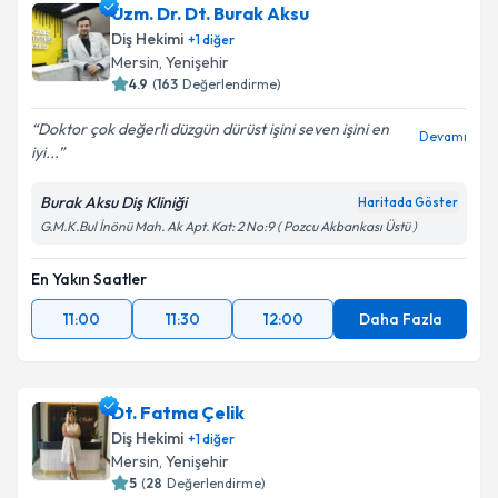
Uzm. Dr. Dt. Burak Aksu
Diş Hekimi
+
1
diğer
Mersin
, Yenişehir
4.9
(
163
Değerlendirme)
Doktor çok değerli düzgün dürüst işini seven işini en
Devamı
iyi...
Burak Aksu Diş Kliniği
Haritada Göster
G.M.K.Bul İnönü Mah. Ak Apt. Kat: 2 No:9 ( Pozcu Akbankası Üstü )
En Yakın Saatler
11:00
11:30
12:00
Daha Fazla
Dt. Fatma Çelik
Diş Hekimi
+
1
diğer
Mersin
, Yenişehir
5
(
28
Değerlendirme)