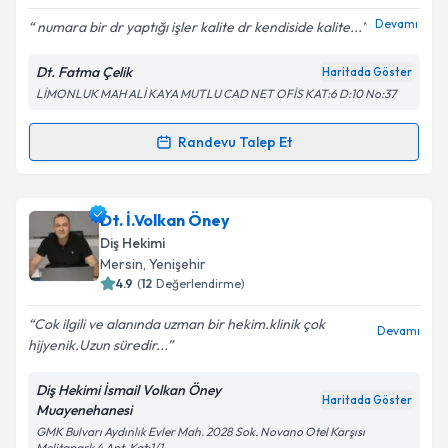
Devamı
numara bir dr yaptığı işler kalite dr kendiside kalite...
Dt. Fatma Çelik
Haritada Göster
LİMONLUK MAH ALİ KAYA MUTLU CAD NET OFİS KAT:6 D:10 No:37
Randevu Talep Et
Randevu Takvimi Talebi
Dt. Fatma Çelik
için randevu takvimi talebi oluşturun.
Dt. İ.Volkan Öney
Size bu uzmandan randevu almanız için bir takvim
Diş Hekimi
hazırlandığında e-posta ile bilgilendireceğiz.
Mersin
, Yenişehir
4.9
(
12
Değerlendirme)
E-posta Adresiniz
Cok ilgili ve alanında uzman bir hekim.klinik çok
Devamı
hijyenik.Uzun süredir...
Diş Hekimi İsmail Volkan Öney
Kişisel verilerimin işlenmesine ilişkin
Aydınlatma
Haritada Göster
Muayenehanesi
Metni
'ni okudum ve kişisel verilerimin belirtilen
GMK Bulvarı Aydınlık Evler Mah. 2028 Sok. Novano Otel Karşısı
kapsamda işlenmesini kabul ediyorum.
Melitapark 4 Apt. Kat:1/1