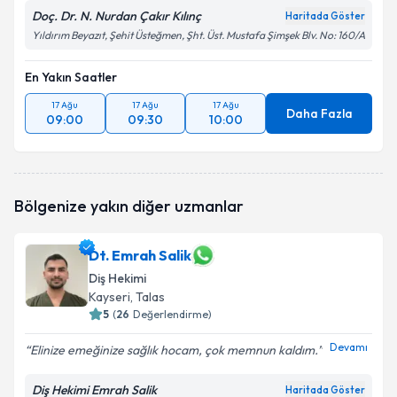
Doç. Dr. N. Nurdan Çakır Kılınç
Haritada Göster
Yıldırım Beyazıt, Şehit Üsteğmen, Şht. Üst. Mustafa Şimşek Blv. No: 160/A
En Yakın Saatler
17 Ağu
17 Ağu
17 Ağu
Daha Fazla
09:00
09:30
10:00
Bölgenize yakın diğer uzmanlar
Dt. Emrah Salik
Diş Hekimi
Kayseri
, Talas
5
(
26
Değerlendirme)
Devamı
Elinize emeğinize sağlık hocam, çok memnun kaldım.
Diş Hekimi Emrah Salik
Haritada Göster