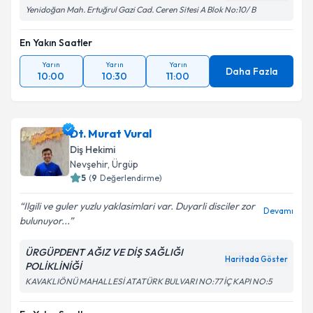
Yenidoğan Mah. Ertuğrul Gazi Cad. Ceren Sitesi A Blok No:10/ B
En Yakın Saatler
Yarın
Yarın
Yarın
Daha Fazla
10:00
10:30
11:00
Dt. Murat Vural
Diş Hekimi
Nevşehir
, Ürgüp
5
(
9
Değerlendirme)
Ilgili ve guler yuzlu yaklasimlari var. Duyarli disciler zor
Devamı
bulunuyor...
ÜRGÜPDENT AĞIZ VE DİŞ SAĞLIĞI
Haritada Göster
POLİKLİNİĞİ
KAVAKLIÖNÜ MAHALLESİ ATATÜRK BULVARI NO:77 İÇ KAPI NO:5