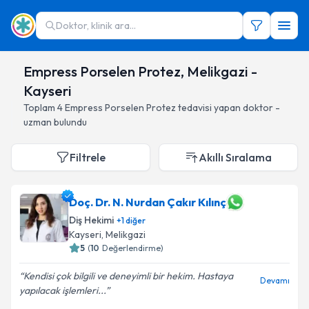
Doktor, klinik ara...
Empress Porselen Protez, Melikgazi -
Kayseri
Toplam
4
Empress Porselen Protez
tedavisi yapan doktor -
uzman bulundu
Filtrele
Akıllı Sıralama
Doç. Dr. N. Nurdan Çakır Kılınç
Diş Hekimi
+
1
diğer
Kayseri
, Melikgazi
5
(
10
Değerlendirme)
Kendisi çok bilgili ve deneyimli bir hekim. Hastaya
Devamı
yapılacak işlemleri...