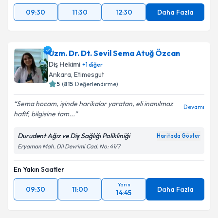
09:30
11:30
12:30
Daha Fazla
Uzm. Dr. Dt. Sevil Sema Atuğ Özcan
Diş Hekimi
+
1
diğer
Ankara
, Etimesgut
5
(
815
Değerlendirme)
Sema hocam, işinde harikalar yaratan, eli inanılmaz
Devamı
hafif, bilgisine tam...
Durudent Ağız ve Diş Sağlığı Polikliniği
Haritada Göster
Eryaman Mah. Dil Devrimi Cad. No: 41/7
En Yakın Saatler
Yarın
09:30
11:00
Daha Fazla
14:45