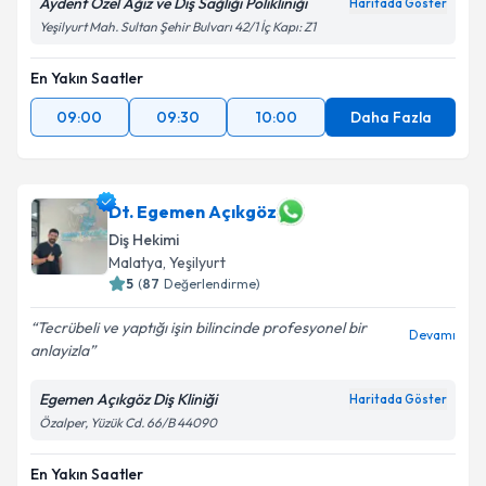
Aydent Özel Ağız ve Diş Sağlığı Polikliniği
Haritada Göster
Yeşilyurt Mah. Sultan Şehir Bulvarı 42/1 İç Kapı: Z1
En Yakın Saatler
09:00
09:30
10:00
Daha Fazla
Dt. Egemen Açıkgöz
Diş Hekimi
Malatya
, Yeşilyurt
5
(
87
Değerlendirme)
Tecrübeli ve yaptığı işin bilincinde profesyonel bir
Devamı
anlayizla
Egemen Açıkgöz Diş Kliniği
Haritada Göster
Özalper, Yüzük Cd. 66/B 44090
En Yakın Saatler