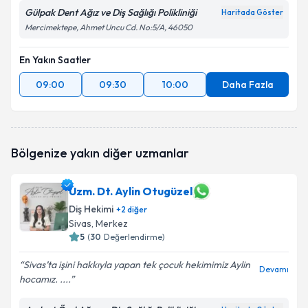
Gülpak Dent Ağız ve Diş Sağlığı Polikliniği
Haritada Göster
Mercimektepe, Ahmet Uncu Cd. No:5/A, 46050
En Yakın Saatler
09:00
09:30
10:00
Daha Fazla
Bölgenize yakın diğer uzmanlar
Uzm. Dt. Aylin Otugüzel
Diş Hekimi
+
2
diğer
Sivas
, Merkez
5
(
30
Değerlendirme)
Sivas’ta işini hakkıyla yapan tek çocuk hekimimiz Aylin
Devamı
hocamız. ....