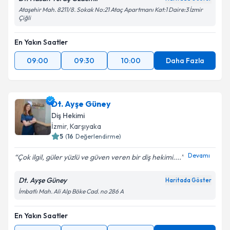
Ataşehir Mah. 8211/8. Sokak No:21 Ataç Apartmanı Kat:1 Daire:3 İzmir
Çiğli
En Yakın Saatler
09:00
09:30
10:00
Daha Fazla
Dt. Ayşe Güney
Diş Hekimi
İzmir
, Karşıyaka
5
(
16
Değerlendirme)
Devamı
Çok ilgil, güler yüzlü ve güven veren bir diş hekimi....
Dt. Ayşe Güney
Haritada Göster
İmbatlı Mah. Ali Alp Böke Cad. no 286 A
En Yakın Saatler