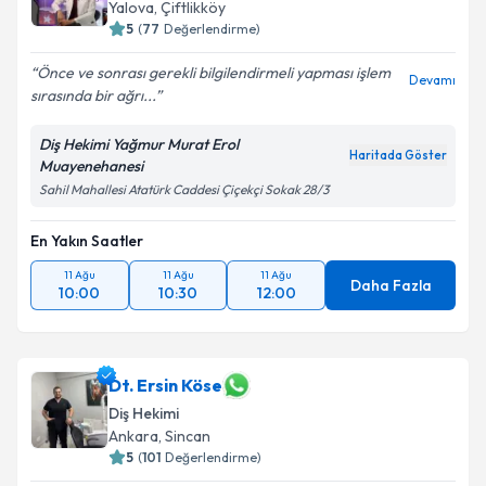
Yalova
, Çiftlikköy
5
(
77
Değerlendirme)
Önce ve sonrası gerekli bilgilendirmeli yapması işlem
Devamı
sırasında bir ağrı...
Diş Hekimi Yağmur Murat Erol
Haritada Göster
Muayenehanesi
Sahil Mahallesi Atatürk Caddesi Çiçekçi Sokak 28/3
En Yakın Saatler
11 Ağu
11 Ağu
11 Ağu
Daha Fazla
10:00
10:30
12:00
Dt. Ersin Köse
Diş Hekimi
Ankara
, Sincan
5
(
101
Değerlendirme)