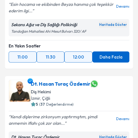
Esin hocama ve ekibinden Beyza hanıma çok teşekkür
Devamı
ederim ilgi...
Sekans Ağız ve Diş Sağlığı Polikiniği
Haritada Göster
Tandoğan Mahallesi Ahi Mesut Bulvarı 320/ AF
En Yakın Saatler
11:00
11:30
12:00
Daha Fazla
Dt. Hasan Turaç Özdemir
Diş Hekimi
İzmir
, Çiğli
5
(
37
Değerlendirme)
Kendi dişlerime zirkonyum yaptırmıştım, şimdi
Devamı
anmemin iflahı çok zor olan...
Dt. Hasan Turaç Özdemir
Haritada Göster