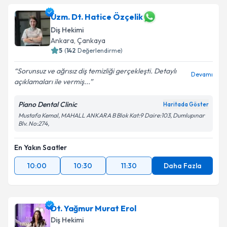
Uzm. Dt. Hatice Özçelik
Diş Hekimi
Ankara
, Çankaya
5
(
142
Değerlendirme)
Sorunsuz ve ağrısız diş temizliği gerçekleşti. Detaylı
Devamı
açıklamaları ile vermiş...
Piano Dental Clinic
Haritada Göster
Mustafa Kemal, MAHALL ANKARA B Blok Kat:9 Daire:103, Dumlupınar
Blv. No:274,
En Yakın Saatler
10:00
10:30
11:30
Daha Fazla
Dt. Yağmur Murat Erol
Diş Hekimi