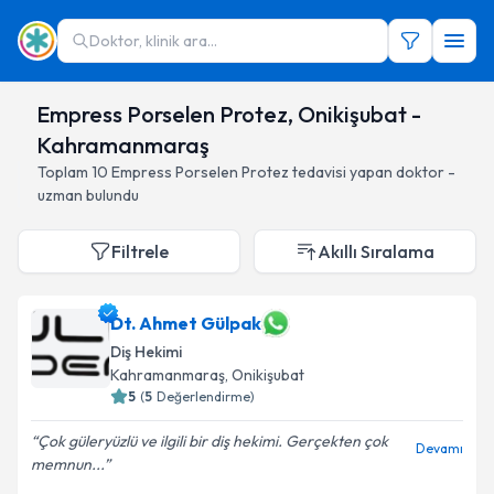
Doktor, klinik ara...
Empress Porselen Protez, Onikişubat -
Kahramanmaraş
Toplam
10
Empress Porselen Protez
tedavisi yapan doktor -
uzman bulundu
Filtrele
Akıllı Sıralama
Dt. Ahmet Gülpak
Diş Hekimi
Kahramanmaraş
, Onikişubat
5
(
5
Değerlendirme)
Çok güleryüzlü ve ilgili bir diş hekimi. Gerçekten çok
Devamı
memnun...