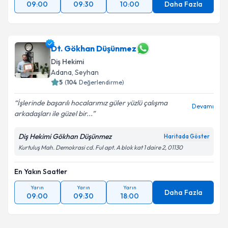
09:00
09:30
10:00
Daha Fazla
Dt. Gökhan Düşünmez
Diş Hekimi
Adana
, Seyhan
5
(
104
Değerlendirme)
İşlerinde başarılı hocalarımız güler yüzlü çalışma
Devamı
arkadaşları ile güzel bir...
Diş Hekimi Gökhan Düşünmez
Haritada Göster
Kurtuluş Mah. Demokrasi cd. Ful apt. A blok kat 1 daire 2, 01130
En Yakın Saatler
Yarın
Yarın
Yarın
Daha Fazla
09:00
09:30
18:00