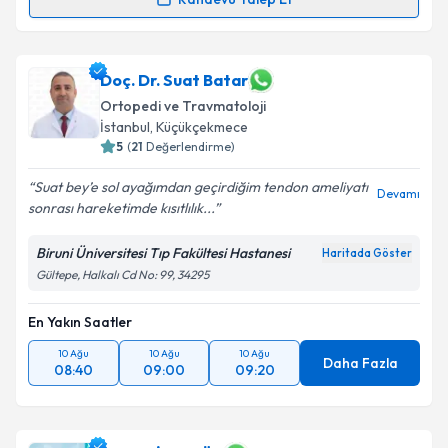
Randevu Takvimi Talebi
Doç. Dr. Hanifi Üçpunar
için randevu takvimi talebi
Doç. Dr. Suat Batar
oluşturun. Size bu uzmandan randevu almanız için bir
Ortopedi ve Travmatoloji
takvim hazırlandığında e-posta ile bilgilendireceğiz.
İstanbul
, Küçükçekmece
5
(
21
Değerlendirme)
E-posta Adresiniz
Suat bey’e sol ayağımdan geçirdiğim tendon ameliyatı
Devamı
sonrası hareketimde kısıtlılık...
Biruni Üniversitesi Tıp Fakültesi Hastanesi
Kişisel verilerimin işlenmesine ilişkin
Aydınlatma
Haritada Göster
Metni
'ni okudum ve kişisel verilerimin belirtilen
Gültepe, Halkalı Cd No: 99, 34295
kapsamda işlenmesini kabul ediyorum.
En Yakın Saatler
Takvim Talebini Gönder
10 Ağu
10 Ağu
10 Ağu
Daha Fazla
08:40
09:00
09:20