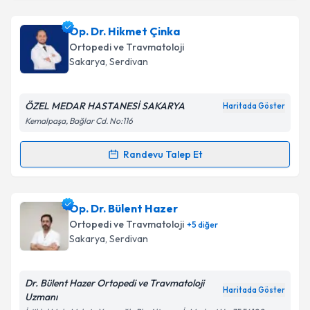
Takvim Talebini Gönder
Op. Dr. Salih Şentürk
için randevu takvimi talebi
Op. Dr. Hikmet Çinka
oluşturun. Size bu uzmandan randevu almanız için bir
Ortopedi ve Travmatoloji
takvim hazırlandığında e-posta ile bilgilendireceğiz.
Sakarya
, Serdivan
E-posta Adresiniz
ÖZEL MEDAR HASTANESİ SAKARYA
Haritada Göster
Kemalpaşa, Bağlar Cd. No:116
Kişisel verilerimin işlenmesine ilişkin
Aydınlatma
Randevu Talep Et
Randevu Takvimi Talebi
Metni
'ni okudum ve kişisel verilerimin belirtilen
kapsamda işlenmesini kabul ediyorum.
Op. Dr. Hikmet Çinka
için randevu takvimi talebi
Op. Dr. Bülent Hazer
oluşturun. Size bu uzmandan randevu almanız için bir
Takvim Talebini Gönder
Ortopedi ve Travmatoloji
+
5
diğer
takvim hazırlandığında e-posta ile bilgilendireceğiz.
Sakarya
, Serdivan
E-posta Adresiniz
Dr. Bülent Hazer Ortopedi ve Travmatoloji
Haritada Göster
Uzmanı