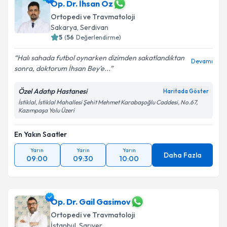
Op. Dr. İhsan Öz
Ortopedi ve Travmatoloji
Sakarya
, Serdivan
5
(
56
Değerlendirme)
Halı sahada futbol oynarken dizimden sakatlandıktan
Devamı
sonra, doktorum İhsan Bey’e...
Özel Adatıp Hastanesi
Haritada Göster
İstiklal, İstiklal Mahallesi Şehit Mehmet Karabaşoğlu Caddesi, No.67,
Kazımpaşa Yolu Üzeri
En Yakın Saatler
Yarın
Yarın
Yarın
Daha Fazla
09:00
09:30
10:00
Op. Dr. Gail Gasimov
Ortopedi ve Travmatoloji
İstanbul
, Sarıyer