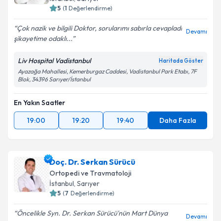
5
(
1
Değerlendirme)
Çok nazik ve bilgili Doktor, sorularımı sabırla cevapladı
Devamı
şikayetime odaklı...
Liv Hospital Vadistanbul
Haritada Göster
Ayazağa Mahallesi, Kemerburgaz Caddesi, Vadistanbul Park Etabı, 7F
Blok, 34396 Sarıyer/İstanbul
En Yakın Saatler
19:00
19:20
19:40
Daha Fazla
Doç. Dr. Serkan Sürücü
Ortopedi ve Travmatoloji
İstanbul
, Sarıyer
5
(
7
Değerlendirme)
Öncelikle Syn. Dr. Serkan Sürücü'nün Mart Dünya
Devamı