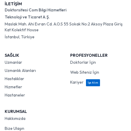
İLETİŞİM
Doktorsitesi Com Bilgi Hizmetleri
Teknoloji ve Ticaret A.Ş.
Maslak Mah. Ahi Evran Cd. A.O.S 55 Sokak No:2 Aksoy Plaza Giriş
Kat Kolektif House
İstanbul, Türkiye
SAĞLIK
PROFESYONELLER
Uzmanlar
Doktorlar İçin
Uzmanlık Alanları
Web Siteniz İçin
Hastalıklar
Kariyer
İşe Alım
Hizmetler
Hastaneler
KURUMSAL
Hakkımızda
Bize Ulaşın