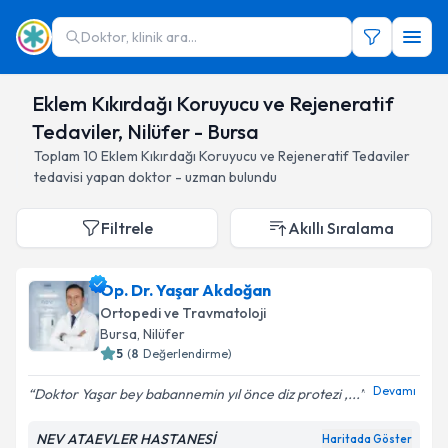
Doktor, klinik ara...
Eklem Kıkırdağı Koruyucu ve Rejeneratif
Tedaviler, Nilüfer - Bursa
Toplam
10
Eklem Kıkırdağı Koruyucu ve Rejeneratif Tedaviler
tedavisi yapan doktor - uzman bulundu
Filtrele
Akıllı Sıralama
Op. Dr. Yaşar Akdoğan
Ortopedi ve Travmatoloji
Bursa
, Nilüfer
5
(
8
Değerlendirme)
Devamı
Doktor Yaşar bey babannemin yıl önce diz protezi ,...
NEV ATAEVLER HASTANESİ
Haritada Göster