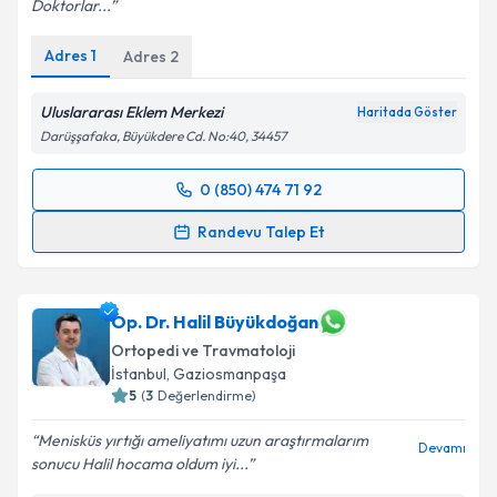
Doktorlar...
Adres
1
Adres
2
Uluslararası Eklem Merkezi
Haritada Göster
Darüşşafaka, Büyükdere Cd. No:40, 34457
0 (850) 474 71 92
Randevu Takvimi Talebi
Randevu Talep Et
Doç. Dr. Serkan Sürücü
için randevu takvimi talebi
oluşturun. Size bu uzmandan randevu almanız için bir
takvim hazırlandığında e-posta ile bilgilendireceğiz.
Op. Dr. Halil Büyükdoğan
Ortopedi ve Travmatoloji
E-posta Adresiniz
İstanbul
, Gaziosmanpaşa
5
(
3
Değerlendirme)
Menisküs yırtığı ameliyatımı uzun araştırmalarım
Devamı
sonucu Halil hocama oldum iyi...
Kişisel verilerimin işlenmesine ilişkin
Aydınlatma
Metni
'ni okudum ve kişisel verilerimin belirtilen