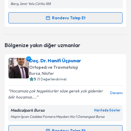
Barış, İzmir Yolu Cd No:188
Randevu Talep Et
Randevu Takvimi Talebi
Op. Dr. Yaşar Akdoğan
için randevu takvimi talebi
Bölgenize yakın diğer uzmanlar
oluşturun. Size bu uzmandan randevu almanız için bir
takvim hazırlandığında e-posta ile bilgilendireceğiz.
Doç. Dr. Hanifi Üçpunar
E-posta Adresiniz
Ortopedi ve Travmatoloji
Bursa
, Nilüfer
5
(
1
Değerlendirme)
Hocamıza çok teşşekkurler söze gerek yok gidenler
Kişisel verilerimin işlenmesine ilişkin
Aydınlatma
Devamı
bilir hocamızı....
Metni
'ni okudum ve kişisel verilerimin belirtilen
kapsamda işlenmesini kabul ediyorum.
Medicalpark Bursa
Haritada Göster
Haşim İşcan Caddesi Fomara Meydanı No:1 Osmangazi Bursa
Takvim Talebini Gönder
Randevu Talep Et