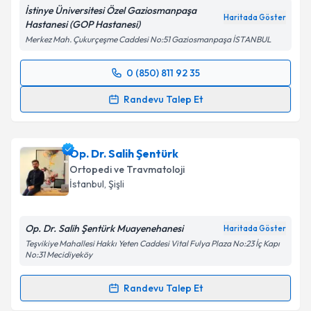
İstinye Üniversitesi Özel Gaziosmanpaşa
kapsamda işlenmesini kabul ediyorum.
Haritada Göster
Hastanesi (GOP Hastanesi)
Merkez Mah. Çukurçeşme Caddesi No:51 Gaziosmanpaşa İSTANBUL
Takvim Talebini Gönder
0 (850) 811 92 35
Randevu Takvimi Talebi
Randevu Talep Et
Op. Dr. Halil Büyükdoğan
için randevu takvimi talebi
oluşturun. Size bu uzmandan randevu almanız için bir
Op. Dr. Salih Şentürk
takvim hazırlandığında e-posta ile bilgilendireceğiz.
Ortopedi ve Travmatoloji
E-posta Adresiniz
İstanbul
, Şişli
Op. Dr. Salih Şentürk Muayenehanesi
Haritada Göster
Teşvikiye Mahallesi Hakkı Yeten Caddesi Vital Fulya Plaza No:23 İç Kapı
Kişisel verilerimin işlenmesine ilişkin
Aydınlatma
No:31 Mecidiyeköy
Metni
'ni okudum ve kişisel verilerimin belirtilen
kapsamda işlenmesini kabul ediyorum.
Randevu Talep Et
Randevu Takvimi Talebi