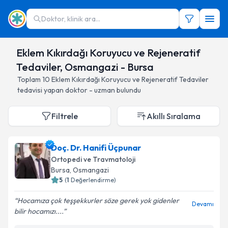
Doktor, klinik ara...
Eklem Kıkırdağı Koruyucu ve Rejeneratif
Tedaviler, Osmangazi - Bursa
Toplam
10
Eklem Kıkırdağı Koruyucu ve Rejeneratif Tedaviler
tedavisi yapan doktor - uzman bulundu
Filtrele
Akıllı Sıralama
Doç. Dr. Hanifi Üçpunar
Ortopedi ve Travmatoloji
Bursa
, Osmangazi
5
(
1
Değerlendirme)
Hocamıza çok teşşekkurler söze gerek yok gidenler
Devamı
bilir hocamızı....