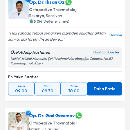
Op. Dr. İhsan Öz
Ortopedi ve Travmatoloji
Sakarya
, Serdivan
5
(
56
Değerlendirme)
Halı sahada futbol oynarken dizimden sakatlandıktan
Devamı
sonra, doktorum İhsan Bey’e...
Özel Adatıp Hastanesi
Haritada Göster
İstiklal, İstiklal Mahallesi Şehit Mehmet Karabaşoğlu Caddesi, No.67,
Kazımpaşa Yolu Üzeri
En Yakın Saatler
Yarın
Yarın
Yarın
Daha Fazla
09:00
09:30
10:00
Op. Dr. Gail Gasimov
Ortopedi ve Travmatoloji
İstanbul
, Sarıyer