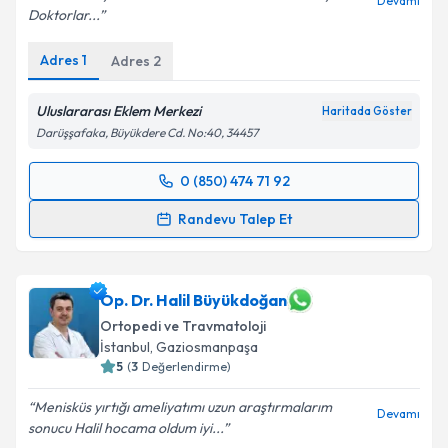
Devamı
Doktorlar...
Adres
1
Adres
2
Uluslararası Eklem Merkezi
Haritada Göster
Darüşşafaka, Büyükdere Cd. No:40, 34457
0 (850) 474 71 92
Randevu Takvimi Talebi
Randevu Talep Et
Doç. Dr. Serkan Sürücü
için randevu takvimi talebi
oluşturun. Size bu uzmandan randevu almanız için bir
takvim hazırlandığında e-posta ile bilgilendireceğiz.
Op. Dr. Halil Büyükdoğan
Ortopedi ve Travmatoloji
E-posta Adresiniz
İstanbul
, Gaziosmanpaşa
5
(
3
Değerlendirme)
Menisküs yırtığı ameliyatımı uzun araştırmalarım
Devamı
sonucu Halil hocama oldum iyi...
Kişisel verilerimin işlenmesine ilişkin
Aydınlatma