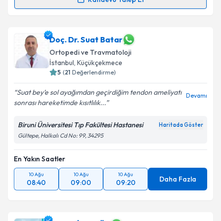
Randevu Takvimi Talebi
Op. Dr. Yaşar Akdoğan
için randevu takvimi talebi
Doç. Dr. Suat Batar
oluşturun. Size bu uzmandan randevu almanız için bir
Ortopedi ve Travmatoloji
takvim hazırlandığında e-posta ile bilgilendireceğiz.
İstanbul
, Küçükçekmece
5
(
21
Değerlendirme)
E-posta Adresiniz
Suat bey’e sol ayağımdan geçirdiğim tendon ameliyatı
Devamı
sonrası hareketimde kısıtlılık...
Biruni Üniversitesi Tıp Fakültesi Hastanesi
Kişisel verilerimin işlenmesine ilişkin
Aydınlatma
Haritada Göster
Metni
'ni okudum ve kişisel verilerimin belirtilen
Gültepe, Halkalı Cd No: 99, 34295
kapsamda işlenmesini kabul ediyorum.
En Yakın Saatler
Takvim Talebini Gönder
10 Ağu
10 Ağu
10 Ağu
Daha Fazla
08:40
09:00
09:20