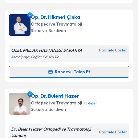
Takvim Talebini Gönder
Op. Dr. Salih Şentürk
için randevu takvimi talebi
Op. Dr. Hikmet Çinka
oluşturun. Size bu uzmandan randevu almanız için bir
Ortopedi ve Travmatoloji
takvim hazırlandığında e-posta ile bilgilendireceğiz.
Sakarya
, Serdivan
E-posta Adresiniz
ÖZEL MEDAR HASTANESİ SAKARYA
Haritada Göster
Kemalpaşa, Bağlar Cd. No:116
Kişisel verilerimin işlenmesine ilişkin
Aydınlatma
Randevu Talep Et
Randevu Takvimi Talebi
Metni
'ni okudum ve kişisel verilerimin belirtilen
kapsamda işlenmesini kabul ediyorum.
Op. Dr. Hikmet Çinka
için randevu takvimi talebi
Op. Dr. Bülent Hazer
oluşturun. Size bu uzmandan randevu almanız için bir
Takvim Talebini Gönder
Ortopedi ve Travmatoloji
+
5
diğer
takvim hazırlandığında e-posta ile bilgilendireceğiz.
Sakarya
, Serdivan
E-posta Adresiniz
Dr. Bülent Hazer Ortopedi ve Travmatoloji
Haritada Göster
Uzmanı