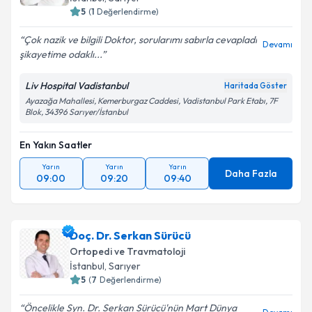
5
(
1
Değerlendirme)
Çok nazik ve bilgili Doktor, sorularımı sabırla cevapladı
Devamı
şikayetime odaklı...
Liv Hospital Vadistanbul
Haritada Göster
Ayazağa Mahallesi, Kemerburgaz Caddesi, Vadistanbul Park Etabı, 7F
Blok, 34396 Sarıyer/İstanbul
En Yakın Saatler
Yarın
Yarın
Yarın
Daha Fazla
09:00
09:20
09:40
Doç. Dr. Serkan Sürücü
Ortopedi ve Travmatoloji
İstanbul
, Sarıyer
5
(
7
Değerlendirme)
Öncelikle Syn. Dr. Serkan Sürücü'nün Mart Dünya