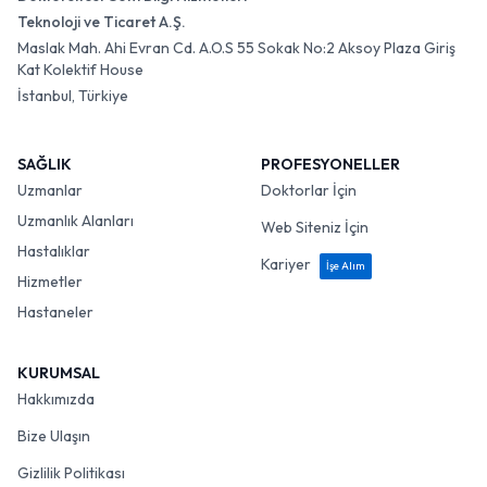
Teknoloji ve Ticaret A.Ş.
Maslak Mah. Ahi Evran Cd. A.O.S 55 Sokak No:2 Aksoy Plaza Giriş
Kat Kolektif House
İstanbul, Türkiye
SAĞLIK
PROFESYONELLER
Uzmanlar
Doktorlar İçin
Uzmanlık Alanları
Web Siteniz İçin
Hastalıklar
Kariyer
İşe Alım
Hizmetler
Hastaneler
KURUMSAL
Hakkımızda
Bize Ulaşın
Gizlilik Politikası