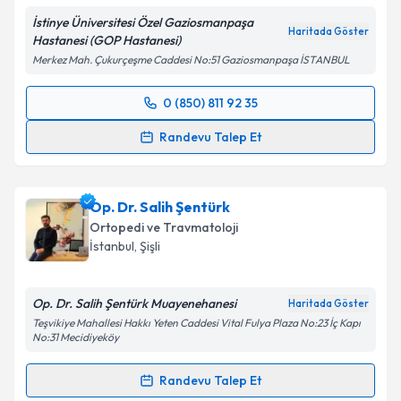
Metni
'ni okudum ve kişisel verilerimin belirtilen
İstinye Üniversitesi Özel Gaziosmanpaşa
kapsamda işlenmesini kabul ediyorum.
Haritada Göster
Hastanesi (GOP Hastanesi)
Merkez Mah. Çukurçeşme Caddesi No:51 Gaziosmanpaşa İSTANBUL
Takvim Talebini Gönder
0 (850) 811 92 35
Randevu Takvimi Talebi
Randevu Talep Et
Op. Dr. Halil Büyükdoğan
için randevu takvimi talebi
oluşturun. Size bu uzmandan randevu almanız için bir
Op. Dr. Salih Şentürk
takvim hazırlandığında e-posta ile bilgilendireceğiz.
Ortopedi ve Travmatoloji
E-posta Adresiniz
İstanbul
, Şişli
Op. Dr. Salih Şentürk Muayenehanesi
Haritada Göster
Teşvikiye Mahallesi Hakkı Yeten Caddesi Vital Fulya Plaza No:23 İç Kapı
Kişisel verilerimin işlenmesine ilişkin
Aydınlatma
No:31 Mecidiyeköy
Metni
'ni okudum ve kişisel verilerimin belirtilen
kapsamda işlenmesini kabul ediyorum.
Randevu Talep Et
Randevu Takvimi Talebi