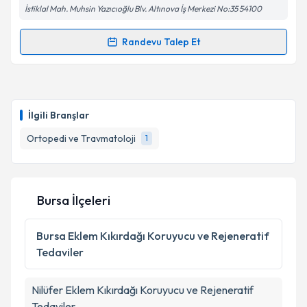
İstiklal Mah. Muhsin Yazıcıoğlu Blv. Altınova İş Merkezi No:35 54100
Kişisel verilerimin işlenmesine ilişkin
Aydınlatma
Metni
'ni okudum ve kişisel verilerimin belirtilen
Randevu Talep Et
Randevu Takvimi Talebi
kapsamda işlenmesini kabul ediyorum.
Op. Dr. Bülent Hazer
için randevu takvimi talebi
Takvim Talebini Gönder
oluşturun. Size bu uzmandan randevu almanız için bir
İlgili Branşlar
takvim hazırlandığında e-posta ile bilgilendireceğiz.
Ortopedi ve Travmatoloji
1
E-posta Adresiniz
Bursa İlçeleri
Kişisel verilerimin işlenmesine ilişkin
Aydınlatma
Metni
'ni okudum ve kişisel verilerimin belirtilen
Bursa
Eklem Kıkırdağı Koruyucu ve Rejeneratif
kapsamda işlenmesini kabul ediyorum.
Tedaviler
Takvim Talebini Gönder
Nilüfer
Eklem Kıkırdağı Koruyucu ve Rejeneratif
Tedaviler