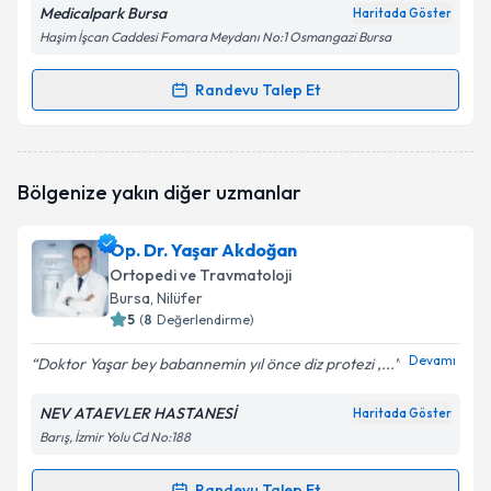
Medicalpark Bursa
Haritada Göster
Haşim İşcan Caddesi Fomara Meydanı No:1 Osmangazi Bursa
Randevu Talep Et
Randevu Takvimi Talebi
Doç. Dr. Hanifi Üçpunar
için randevu takvimi talebi
Bölgenize yakın diğer uzmanlar
oluşturun. Size bu uzmandan randevu almanız için bir
takvim hazırlandığında e-posta ile bilgilendireceğiz.
Op. Dr. Yaşar Akdoğan
E-posta Adresiniz
Ortopedi ve Travmatoloji
Bursa
, Nilüfer
5
(
8
Değerlendirme)
Devamı
Doktor Yaşar bey babannemin yıl önce diz protezi ,...
Kişisel verilerimin işlenmesine ilişkin
Aydınlatma
Metni
'ni okudum ve kişisel verilerimin belirtilen
NEV ATAEVLER HASTANESİ
kapsamda işlenmesini kabul ediyorum.
Haritada Göster
Barış, İzmir Yolu Cd No:188
Takvim Talebini Gönder
Randevu Talep Et