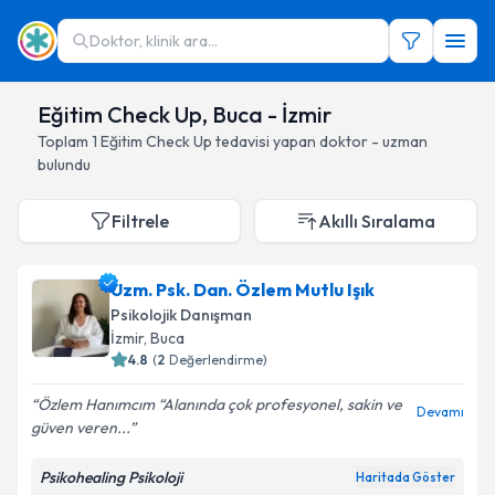
Doktor, klinik ara...
Eğitim Check Up, Buca - İzmir
Toplam
1
Eğitim Check Up
tedavisi yapan doktor - uzman
bulundu
Filtrele
Akıllı Sıralama
Uzm. Psk. Dan. Özlem Mutlu Işık
Psikolojik Danışman
İzmir
, Buca
4.8
(
2
Değerlendirme)
Özlem Hanımcım “Alanında çok profesyonel, sakin ve
Devamı
güven veren...
Psikohealing Psikoloji
Haritada Göster