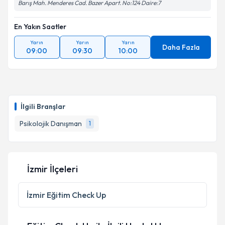
Barış Mah. Menderes Cad. Bazer Apart. No:124 Daire:7
En Yakın Saatler
Yarın
Yarın
Yarın
Daha Fazla
09:00
09:30
10:00
İlgili Branşlar
Psikolojik Danışman
1
İzmir İlçeleri
İzmir
Eğitim Check Up