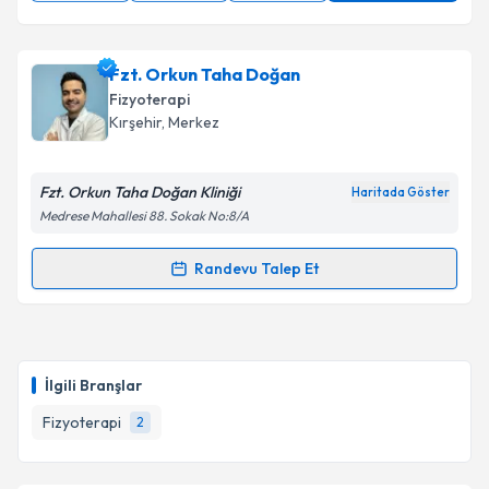
Fzt. Orkun Taha Doğan
Fizyoterapi
Kırşehir
, Merkez
Fzt. Orkun Taha Doğan Kliniği
Haritada Göster
Medrese Mahallesi 88. Sokak No:8/A
Randevu Talep Et
Randevu Takvimi Talebi
Fzt. Orkun Taha Doğan
için randevu takvimi talebi
oluşturun. Size bu uzmandan randevu almanız için bir
İlgili Branşlar
takvim hazırlandığında e-posta ile bilgilendireceğiz.
Fizyoterapi
2
E-posta Adresiniz