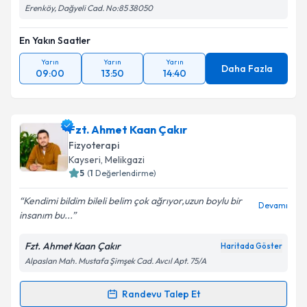
Erenköy, Dağyeli Cad. No:85 38050
En Yakın Saatler
Yarın
Yarın
Yarın
Daha Fazla
09:00
13:50
14:40
Fzt. Ahmet Kaan Çakır
Fizyoterapi
Kayseri
, Melikgazi
5
(
1
Değerlendirme)
Kendimi bildim bileli belim çok ağrıyor,uzun boylu bir
Devamı
insanım bu...
Fzt. Ahmet Kaan Çakır
Haritada Göster
Alpaslan Mah. Mustafa Şimşek Cad. Avcıl Apt. 75/A
Randevu Talep Et
Randevu Takvimi Talebi