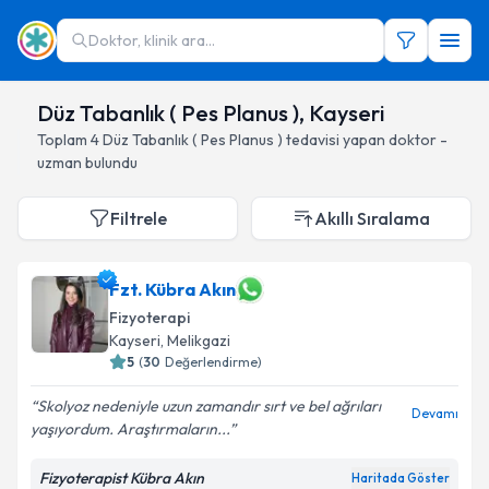
Doktor, klinik ara...
Düz Tabanlık ( Pes Planus ), Kayseri
Toplam
4
Düz Tabanlık ( Pes Planus )
tedavisi yapan doktor -
uzman bulundu
Filtrele
Akıllı Sıralama
Fzt. Kübra Akın
Fizyoterapi
Kayseri
, Melikgazi
5
(
30
Değerlendirme)
Skolyoz nedeniyle uzun zamandır sırt ve bel ağrıları
Devamı
yaşıyordum. Araştırmaların...
Fizyoterapist Kübra Akın
Haritada Göster