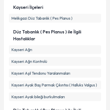
Kayseri İlçeleri
Kişisel verilerimin işlenmesine ilişkin
Aydınlatma
Melikgazi
Metni
Düz Tabanlık ( Pes Planus )
'ni okudum ve kişisel verilerimin belirtilen
kapsamda işlenmesini kabul ediyorum.
Düz Tabanlık ( Pes Planus ) ile İlgili
Takvim Talebini Gönder
Hastalıklar
Kayseri Ağrı
Kayseri Ağrı Kontrolü
Kayseri Aşil Tendonu Yaralanmaları
Kayseri Ayak Baş Parmak Çıkıntısı ( Halluks Valgus )
Kayseri Ayak bileği burkulmaları