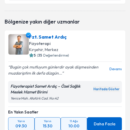
Fzt. Ahmet Kaan Çakır
için randevu takvimi talebi
Bölgenize yakın diğer uzmanlar
oluşturun. Size bu uzmandan randevu almanız için bir
takvim hazırlandığında e-posta ile bilgilendireceğiz.
Fzt. Samet Ardıç
E-posta Adresiniz
Fizyoterapi
Kırşehir
, Merkez
5
(
35
Değerlendirme)
Bugün çok mutluyum günlerdir ayak düşmesinden
Kişisel verilerimin işlenmesine ilişkin
Aydınlatma
Devamı
muzdariptim ilk defa düzgün...
Metni
'ni okudum ve kişisel verilerimin belirtilen
kapsamda işlenmesini kabul ediyorum.
Fizyoterapist Samet Ardıç – Özel Sağlık
Haritada Göster
Meslek Hizmet Birimi
Takvim Talebini Gönder
Yenice Mah. Atatürk Cad. No:42
En Yakın Saatler
Yarın
Yarın
11 Ağu
Daha Fazla
09:30
15:30
10:00