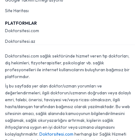
Google Takvim Entegrasyonu
Site Haritası
PLATFORMLAR
Doktorsitesi.com
Doktorsitesi.az
Doktorsitesi.com sağlık sektöründe hizmet veren tıp doktorları,
diş hekimleri, fizyoterapistler, psikologlar vb. sağlık
profesyonelleri ile internet kullanıcılarını buluşturan bağımsız bir
platformdur.
İş bu sayfada yer alan doktor/uzman yorumları ve
değerlendirmeleri, ilgili doktorun/uzmanın doğrudan veya dolaylı
emri, talebi, önerisi, tavsiyesi ve/veya ricası olmaksızın, ilgili
hasta/danışan tarafından bağımsız olarak yazılmaktadır. Bu web
sitesinin amacı, sağlık alanında kamuoyunun bilgilendirilmesini
sağlamak, sağlık okuryazarlığını artırmak, kişilerin sağlık
ihtiyaçlarına uygun en iyi doktor veya uzmana ulaşmasını
kolaylaştırmaktır.
Doktorsitesi.com
herhangi bir Sağlık Hizmeti